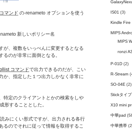
GalaxyNex
IS01
(3)
ew コマンド
の-renameto オプションを使う
Kindle Fire
MIPS Andro
-renameto 新しいポリシー名
MIPS W
すが、複数をいっぺんに変更するとなる
ronzi A
するのが非常に面倒となる。
P-01D
(2)
pllist コマンド
で出力できるのだが、こい
R-Stream
(
力か、指定した１つ出力しかなく非常に
SO-04E
(2)
Stickタイプ
、特定のクライアントとかの検索をしや
って成形することとした。
X10 mini pr
中華pad
(5
ies」は人には読みにくい形式ですが、出力される各行
中華携帯
(2
あるのでそれに従って情報を取得するこ