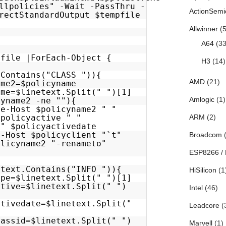
llpolicies" -Wait -PassThru -
ActionSemi
rectStandardOutput $tempfile
Allwinner
(5
A64
(33
pfile |ForEach-Object {
H3
(14)
.Contains("CLASS ")){
AMD
(21)
ame2=$policyname
ame=$linetext.Split(" ")[1]
Amlogic
(1)
cyname2 -ne ""){
te-Host $policyname2 " "
$policyactive " "
ARM
(2)
 " $policyactivedate
e-Host $policyclient "`t"
Broadcom
(
olicyname2 "-renameto"
ESP8266 /
etext.Contains("INFO ")){
HiSilicon
(1
ype=$linetext.Split(" ")[1]
ctive=$linetext.Split(" ")
Intel
(46)
ctivedate=$linetext.Split("
Leadcore
(
lassid=$linetext.Split(" ")
Marvell
(1)