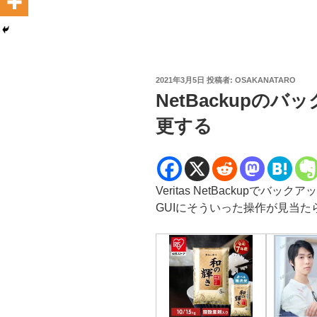
投
2021年3月5日
投稿者:
OSAKANATARO
稿
NetBackupの
日:
更する
Veritas NetBackupで
GUIにそういった操作が見当た