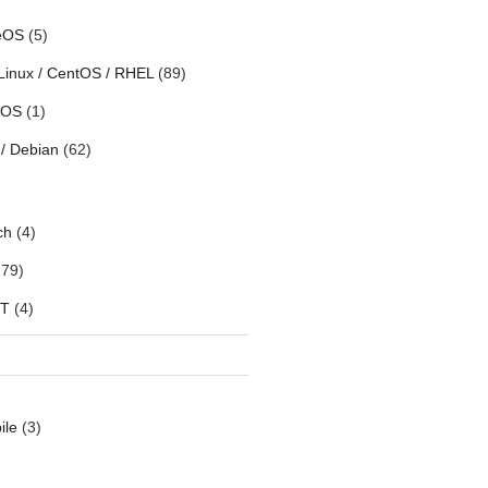
eOS
(5)
Linux / CentOS / RHEL
(89)
h OS
(1)
/ Debian
(62)
ch
(4)
79)
oT
(4)
ile
(3)