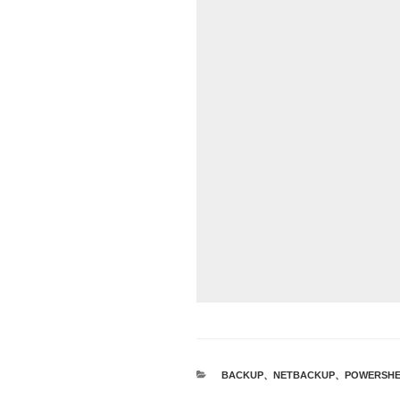
カ
BACKUP
、
NETBACKUP
、
POWERSHE
テ