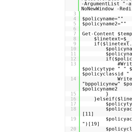
-ArgumentList "-a
NoNewWindow -Redi
3
4
$policyname=""
5
$policyname2=""
6
7
Get-Content $tem
8
$linetext=$_
9
if($linetext
10
$policyn
11
$policyn
12
if($poli
13
#Wri
$policytype " " 
$policyclassid "
14
Writ
"bppolicynew" $p
$policyname2
15
}
16
}elseif($lin
17
$policyt
18
$policya
[11]
19
$policya
")[19]
20
$policyc