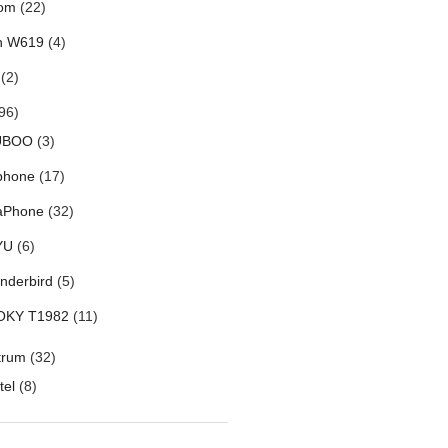
om
(22)
h W619
(4)
(2)
96)
UBOO
(3)
phone
(17)
aPhone
(32)
YU
(6)
nderbird
(5)
OKY T1982
(11)
trum
(32)
tel
(8)