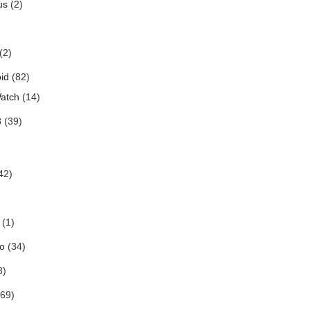
us
(2)
(2)
id
(82)
atch
(14)
3
(39)
42)
(1)
o
(34)
8)
69)