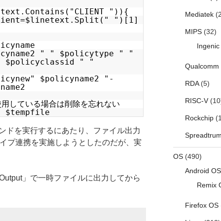
etext.Contains("CLIENT ")){
Mediatek
(2
lient=$linetext.Split(" ")[1]
MIPS
(32)
licyname
Ingenic
icyname2 " " $policytype " "
" $policyclassid " "
Qualcomm
e
licynew" $policyname2 "-
RDA
(5)
yname2
RISC-V
(10
leを使用している場合は削除を忘れない
h $tempfile
Rockchip
(1
OSコマンドを実行するにあたり、ファイル出力
Spreadtru
lのパイプ連携を実施しようとしたのだが、実
OS
(490)
Android OS
dardOutput」で一時ファイルに出力してから
Remix 
Firefox OS