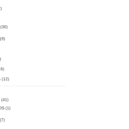
)
(30)
(9)
)
6)
m
(12)
(41)
OS
(1)
(7)