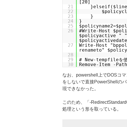
[20]
21
}elseif($lin
22
$policyc
23
}
24
}
25
$policyname2=$po
26
#Write-Host $pol
$policyactive " 
$policyactivedat
27
Write-Host "bppo
renameto" $polic
28
29
# New-tempfi
30
Remove-Item -Pat
なお、powershell上でD
をしないで直接PowerShel
現できなかった。
このため、「-RedirectStan
処理という形を取っている。