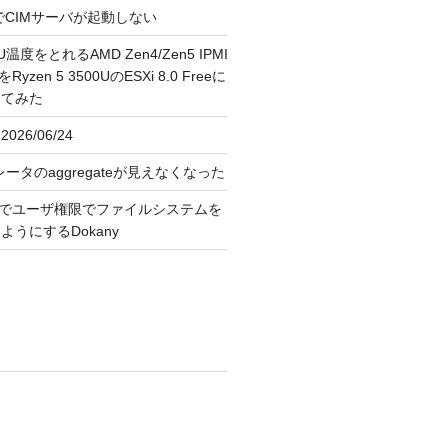
FreeでCIMサーバが起動しない
U温度をとれるAMD Zen4/Zen5 IPMI
erをRyzen 5 3500UのESXi 8.0 Freeに
してみた
026/06/24
レータのaggregateが見えなくなった
OS上でユーザ権限でファイルシステムを
うにするDokany