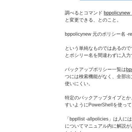
調べるとコマンド
bppolicyn
と変更できる、とのこと。
bppolicynew 元のポリシー名 
という単純なものではあるので
とポシリー名を間違わずに入力
バックアップポリシー一覧は
bp
つには検索機能がなく、全部出
使いにくい。
特定のバックアップタイプとか
すいようにPowerShellを使
「bppllist -allpolic
についてマニュアル内に解説が