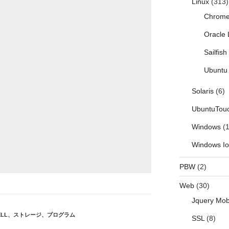
Linux
(313)
Chrom
Oracle 
Sailfis
Ubuntu 
Solaris
(6)
UbuntuTou
Windows
(1
Windows I
PBW
(2)
Web
(30)
Jquery Mob
LL
、
ストレージ
、
プログラム
SSL
(8)