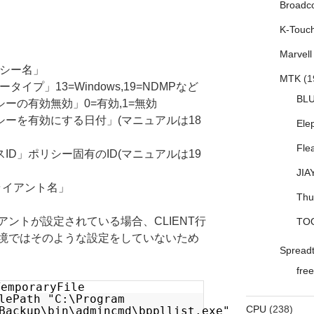
Broadc
K-Touc
Marvell
リシー名」
MTK
(1
タイプ」13=Windows,19=NDMPなど
BL
シーの有効無効」0=有効,1=無効
リシーを有効にする日付」(マニュアルは18
Ele
Fle
スID」ポリシー固有のID(マニュアルは19
JIA
クライアント名」
Thu
ントが設定されている場合、CLIENT行
TO
境ではそのような設定をしていないため
Spread
free
TemporaryFile
lePath "C:\Program
CPU
(238)
Backup\bin\admincmd\bppllist.exe"