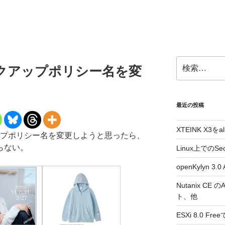
検
バックアップポリシー名を変
索:
最近の投稿
XTEINK X3をa
バックアップポリシー名を変更しようと思ったら、
らない。
Linux上でのSe
openKylyn 
Nutanix CE
ト、他
ESXi 8.0 F