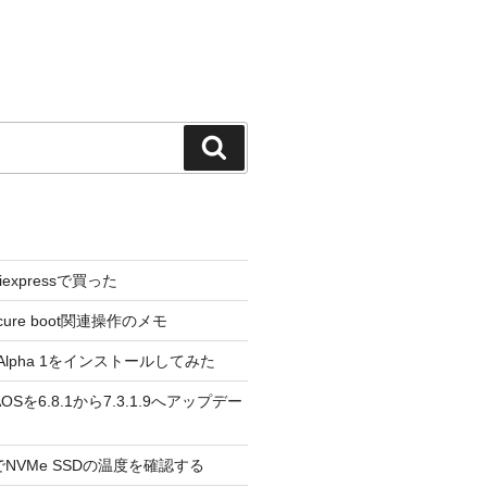
検
索
liexpressで買った
cure boot関連操作のメモ
3.0 Alpha 1をインストールしてみた
 のAOSを6.8.1から7.3.1.9へアップデー
reeでNVMe SSDの温度を確認する