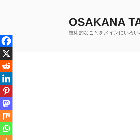
コ
ン
テ
OSAKANA 
ン
技術的なことをメインにいろい
ツ
へ
ス
キ
ッ
プ