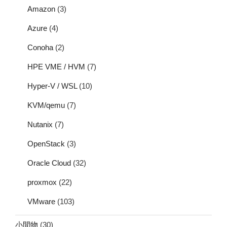
Amazon
(3)
Azure
(4)
Conoha
(2)
HPE VME / HVM
(7)
Hyper-V / WSL
(10)
KVM/qemu
(7)
Nutanix
(7)
OpenStack
(3)
Oracle Cloud
(32)
proxmox
(22)
VMware
(103)
小間物
(30)