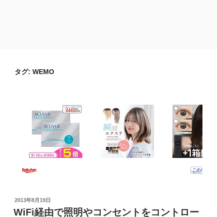
タグ:
WEMO
投
2013年8月19日
稿
WiFi経由で照明やコンセントをコントロー
日: