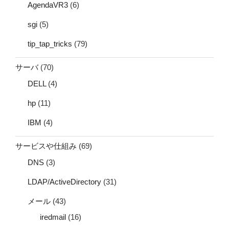
AgendaVR3
(6)
sgi
(5)
tip_tap_tricks
(79)
サーバ
(70)
DELL
(4)
hp
(11)
IBM
(4)
サービスや仕組み
(69)
DNS
(3)
LDAP/ActiveDirectory
(31)
メール
(43)
iredmail
(16)