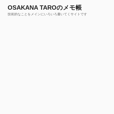
コ
OSAKANA TAROのメモ帳
ン
技術的なことをメインにいろいろ書いてくサイトです
テ
ン
ツ
へ
ス
キ
ッ
プ