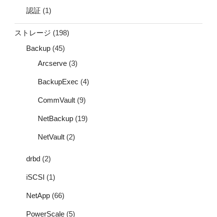
認証
(1)
ストレージ
(198)
Backup
(45)
Arcserve
(3)
BackupExec
(4)
CommVault
(9)
NetBackup
(19)
NetVault
(2)
drbd
(2)
iSCSI
(1)
NetApp
(66)
PowerScale
(5)