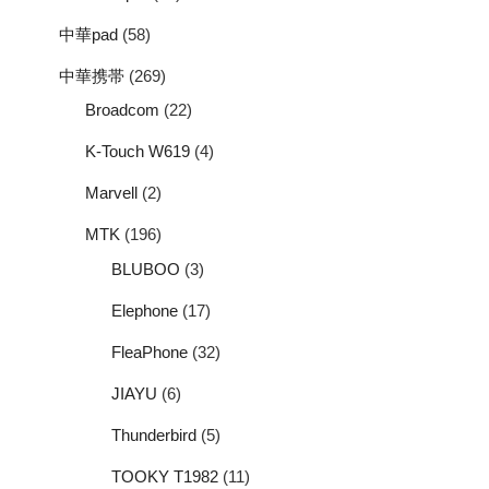
中華pad
(58)
中華携帯
(269)
Broadcom
(22)
K-Touch W619
(4)
Marvell
(2)
MTK
(196)
BLUBOO
(3)
Elephone
(17)
FleaPhone
(32)
JIAYU
(6)
Thunderbird
(5)
TOOKY T1982
(11)