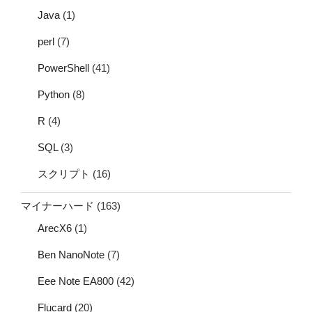
Java
(1)
perl
(7)
PowerShell
(41)
Python
(8)
R
(4)
SQL
(3)
スクリプト
(16)
マイナーハード
(163)
ArecX6
(1)
Ben NanoNote
(7)
Eee Note EA800
(42)
Flucard
(20)