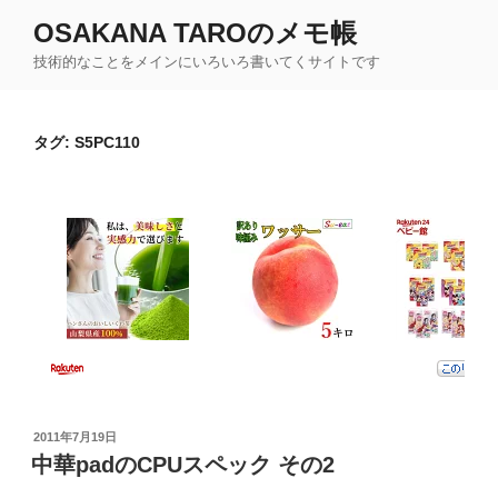
コ
OSAKANA TAROのメモ帳
ン
技術的なことをメインにいろいろ書いてくサイトです
テ
ン
ツ
タグ:
S5PC110
へ
ス
キ
ッ
プ
投
2011年7月19日
稿
中華padのCPUスペック その2
日: