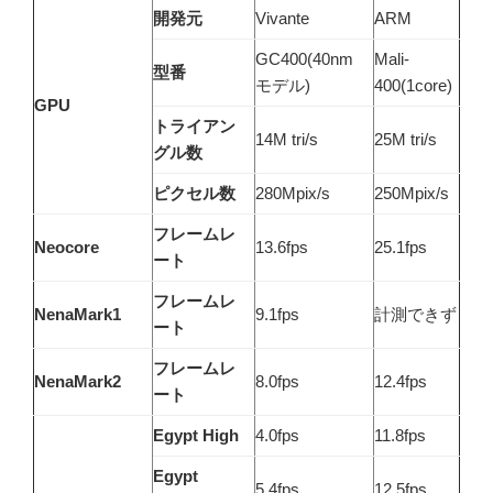
開発元
Vivante
ARM
GC400(40nm
Mali-
型番
モデル)
400(1core)
GPU
トライアン
14M tri/s
25M tri/s
グル数
ピクセル数
280Mpix/s
250Mpix/s
フレームレ
Neocore
13.6fps
25.1fps
ート
フレームレ
NenaMark1
9.1fps
計測できず
ート
フレームレ
NenaMark2
8.0fps
12.4fps
ート
Egypt High
4.0fps
11.8fps
Egypt
5.4fps
12.5fps