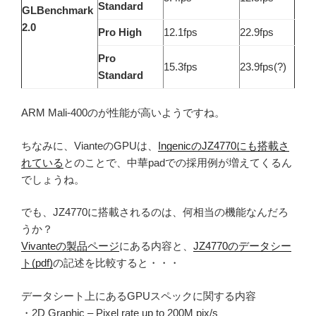
Standard
GLBenchmark
2.0
Pro High
12.1fps
22.9fps
Pro
15.3fps
23.9fps(?)
Standard
ARM Mali-400のが性能が高いようですね。
ちなみに、VianteのGPUは、
IngenicのJZ4770にも搭載さ
れている
とのことで、中華padでの採用例が増えてくるん
でしょうね。
でも、JZ4770に搭載されるのは、何相当の機能なんだろ
うか？
Vivanteの製品ページ
にある内容と、
JZ4770のデータシー
ト(pdf)
の記述を比較すると・・・
データシート上にあるGPUスペックに関する内容
・2D Graphic – Pixel rate up to 200M pix/s