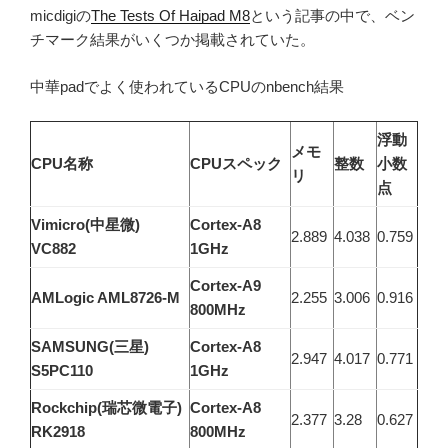
micdigiの
The Tests Of Haipad M8
という記事の中で、ベン
チマーク結果がいくつか掲載されていた。
中華padでよく使われているCPUのnbench結果
浮動
メモ
CPU名称
CPUスペック
整数
小数
リ
点
Vimicro(中星微)
Cortex-A8
2.889
4.038
0.759
VC882
1GHz
Cortex-A9
AMLogic AML8726-M
2.255
3.006
0.916
800MHz
SAMSUNG(三星)
Cortex-A8
2.947
4.017
0.771
S5PC110
1GHz
Rockchip(瑞芯微電子)
Cortex-A8
2.377
3.28
0.627
RK2918
800MHz