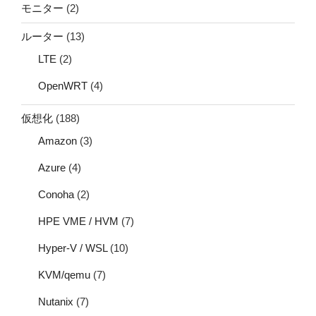
モニター
(2)
ルーター
(13)
LTE
(2)
OpenWRT
(4)
仮想化
(188)
Amazon
(3)
Azure
(4)
Conoha
(2)
HPE VME / HVM
(7)
Hyper-V / WSL
(10)
KVM/qemu
(7)
Nutanix
(7)