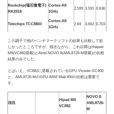
Rockchip(瑞芯微電子)
Cortex-A8
2.599
3.591
0.636
RK2918
1GHz
Cortex-A8
Telechips TCC8803
2.84
3.662
0.703
1GHz
この調子で他のベンチマークソフトの結果も比較して欲
しかったところですが、残念ながら、これ以降はHaipad
M8(VC882搭載)とAinol NOVO 8(AML8726-M搭載)の比較
結果のみでした。
とはいえ、VC882に搭載されているGPU Vivante GC400
と、AML8726-MのGPU ARM Mali-400の比較は重要で
す。
NOVO 8
Hipad M8
項目
AML8726-
VC882
M