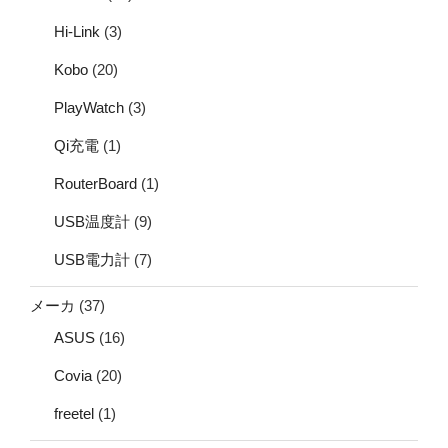
Hi-Link
(3)
Kobo
(20)
PlayWatch
(3)
Qi充電
(1)
RouterBoard
(1)
USB温度計
(9)
USB電力計
(7)
メーカ
(37)
ASUS
(16)
Covia
(20)
freetel
(1)