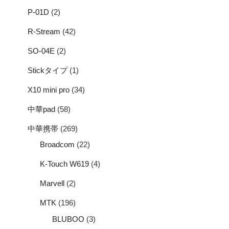
P-01D
(2)
R-Stream
(42)
SO-04E
(2)
Stickタイプ
(1)
X10 mini pro
(34)
中華pad
(58)
中華携帯
(269)
Broadcom
(22)
K-Touch W619
(4)
Marvell
(2)
MTK
(196)
BLUBOO
(3)