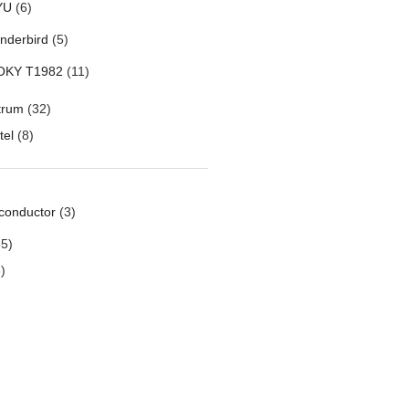
YU
(6)
nderbird
(5)
OKY T1982
(11)
trum
(32)
tel
(8)
conductor
(3)
5)
)