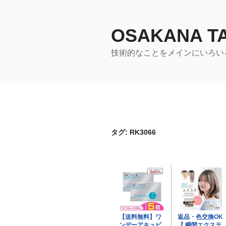
コ
ン
テ
OSAKANA 
ン
技術的なことをメインにいろい
ツ
へ
ス
キ
ッ
プ
タグ:
RK3066