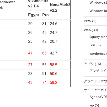
Glbenchmark
MobileWeb
Windows
(1
NenaMark2
v2.1.4
rk
v2.2
Windows I
Egypt
Pro
PBW
(2)
20
31
24.6
Web
(30)
26
45
24.7
Jquery Mob
25
42
20.7
SSL
(8)
47
65
42.7
wordpress
アプリ
(15)
27
56
58.5
アンチウイ
23
51
50.6
クラウドファ
43
74
59.2
サイトアーカ
AgendaVR
sgi
(5)