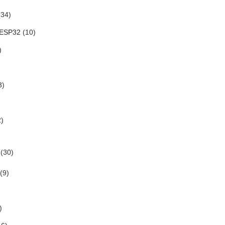
34)
 ESP32
(10)
)
3)
)
(30)
(9)
)