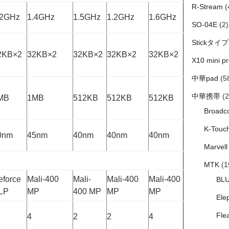
R-Stream
(
.2GHz
1.4GHz
1.5GHz
1.2GHz
1.6GHz
SO-04E
(2)
Stickタイプ
2KB×2
32KB×2
32KB×2
32KB×2
32KB×2
X10 mini pr
中華pad
(5
中華携帯
(2
MB
1MB
512KB
512KB
512KB
Broadc
K-Touc
0nm
45nm
40nm
40nm
40nm
Marvell
MTK
(1
eforce
Mali-400
Mali-
Mali-400
Mali-400
BL
LP
MP
400 MP
MP
MP
Ele
Fle
4
2
2
4