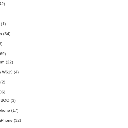
42)
(1)
o
(34)
8)
69)
om
(22)
h W619
(4)
(2)
96)
UBOO
(3)
phone
(17)
aPhone
(32)