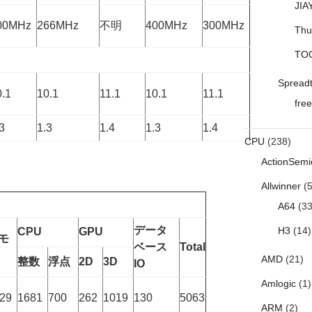
JIA
00MHz
266MHz
不明
400MHz
300MHz
Thu
TO
Spread
0.1
10.1
11.1
10.1
11.1
free
3
1.3
1.4
1.3
1.4
CPU
(238)
ActionSemi
Allwinner
(5
A64
(33
データ
H3
(14)
CPU
GPU
モ
ベース
Total
AMD
(21)
整数
浮点
2D
3D
IO
Amlogic
(1)
29
1681
700
262
1019
130
5063
ARM
(2)