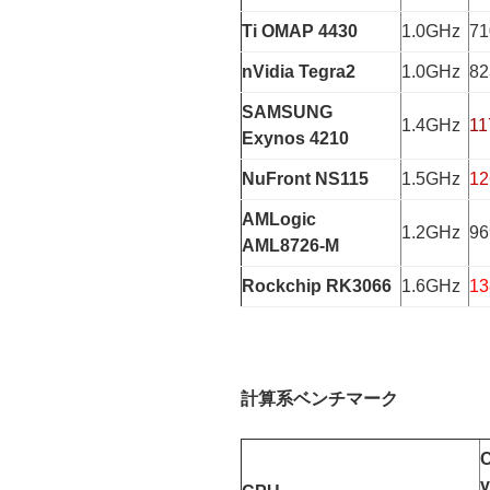
Ti OMAP 4430
1.0GHz
71
nVidia Tegra2
1.0GHz
82
SAMSUNG
1.4GHz
11
Exynos 4210
NuFront NS115
1.5GHz
12
AMLogic
1.2GHz
96
AML8726-M
Rockchip RK3066
1.6GHz
13
計算系ベンチマーク
v