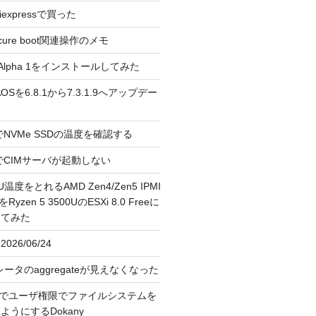
liexpressで買った
cure boot関連操作のメモ
3.0 Alpha 1をインストールしてみた
 のAOSを6.8.1から7.3.1.9へアップデー
reeでNVMe SSDの温度を確認する
FreeでCIMサーバが起動しない
U温度をとれるAMD Zen4/Zen5 IPMI
erをRyzen 5 3500UのESXi 8.0 Freeに
してみた
026/06/24
レータのaggregateが見えなくなった
OS上でユーザ権限でファイルシステムを
うにするDokany