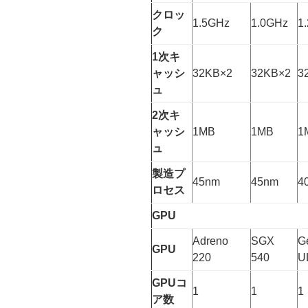
クロッ
1.5GHz
1.0GHz
1
ク
1次キ
ャッシ
32KB×2
32KB×2
3
ュ
2次キ
ャッシ
1MB
1MB
1
ュ
製造プ
45nm
45nm
4
ロセス
GPU
Adreno
SGX
G
GPU
220
540
U
GPUコ
1
1
1
ア数