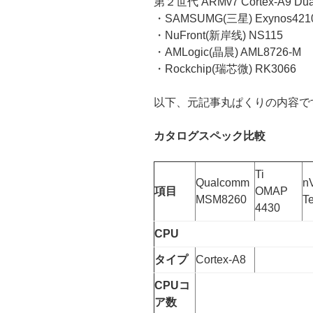
第２世代 ARMv7 Cortex-A9 D
・SAMSUMG(三星) Exynos421
・NuFront(新岸线) NS115
・AMLogic(晶晨) AML8726-M
・Rockchip(瑞芯微) RK3066
以下、元記事丸ぱくりの内容で
カタログスペック比較
Ti
Qualcomm
n
項目
OMAP
MSM8260
T
4430
CPU
タイプ
Cortex-A8
CPUコ
ア数