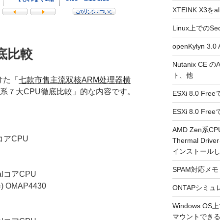
XTEINK X3をa
Linux上でのSe
openKylyn 
底比較
Nutanix CE
ト、他
けた「
七款市售主流双核ARM处理器横
M系７大CPU徹底比較」的な内容です。
ESXi 8.0 F
ESXi 8.0 
AMD Zen系CP
lコアCPU
Thermal Driv
インストール
SPAM対応メモ 2
ualコアCPU
器) OMAP4430
ONTAPシミュ
Windows 
マウントできるよ