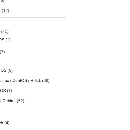
6)
m
(12)
(41)
OS
(1)
(7)
eOS
(5)
Linux / CentOS / RHEL
(89)
h OS
(1)
/ Debian
(62)
ch
(4)