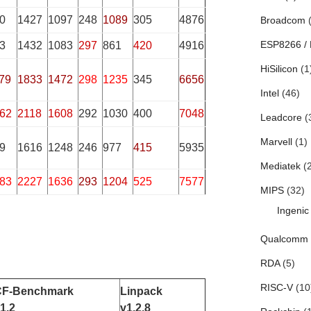
0
1427
1097
248
1089
305
4876
Broadcom
(
ESP8266 /
3
1432
1083
297
861
420
4916
HiSilicon
(1
79
1833
1472
298
1235
345
6656
Intel
(46)
62
2118
1608
292
1030
400
7048
Leadcore
(
Marvell
(1)
9
1616
1248
246
977
415
5935
Mediatek
(2
83
2227
1636
293
1204
525
7577
MIPS
(32)
Ingenic
Qualcomm
RDA
(5)
RISC-V
(10
CF-Benchmark
Linpack
1.2
v1.2.8