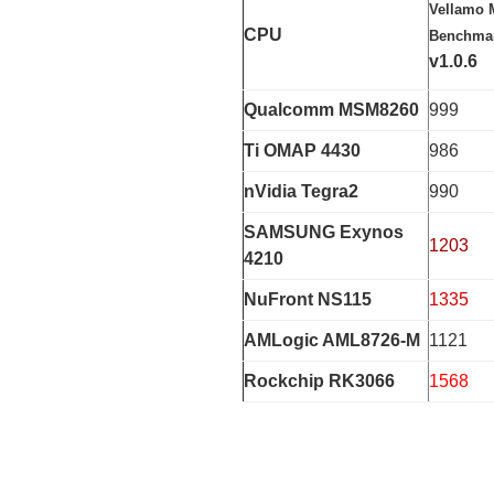
Vellamo 
CPU
Benchma
v1.0.6
Qualcomm MSM8260
999
Ti OMAP 4430
986
nVidia Tegra2
990
SAMSUNG Exynos
1203
4210
NuFront NS115
1335
AMLogic AML8726-M
1121
Rockchip RK3066
1568