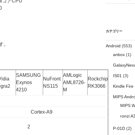
ualコアCPU
0
カテゴリー
す。
Android
(553)
anbox
(1)
GalaxyNex
SAMSUNG
AMLogic
IS01
(3)
Vidia
NuFront
Rockchip
Exynos
AML8726-
egra2
NS115
RK3066
Kindle Fire
4210
M
MIPS Andro
MIPS W
Cortex-A9
ronzi A
2
P-01D
(2)