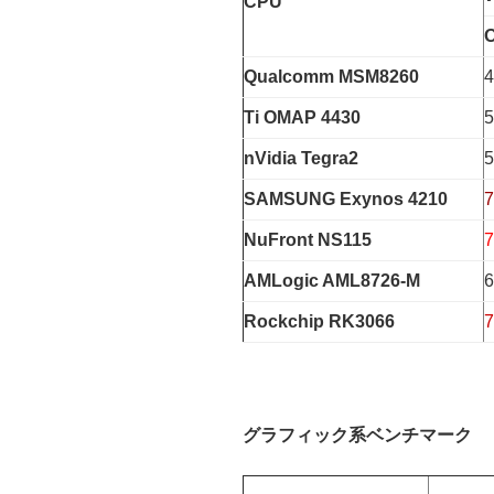
CPU
O
Qualcomm MSM8260
4
Ti OMAP 4430
5
nVidia Tegra2
5
SAMSUNG Exynos 4210
7
NuFront NS115
7
AMLogic AML8726-M
6
Rockchip RK3066
7
グラフィック系ベンチマーク