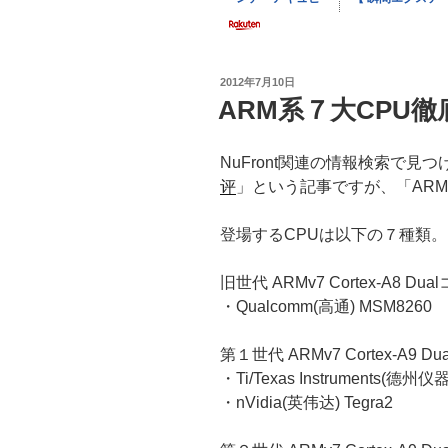
投
2012年7月10日
稿
ARM系７大CPU徹
日:
NuFront関連の情報検索で見つ
评
」という記事ですが、「AR
登場するCPUは以下の７種類。
旧世代 ARMv7 Cortex-A8 Dua
・Qualcomm(高通) MSM8260
第１世代 ARMv7 Cortex-A9 D
・Ti/Texas Instruments(德州仪
・nVidia(英伟达) Tegra2