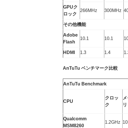
GPUク
266MHz
300MHz
4
ロック
その他機能
Adobe
10.1
10.1
1
Flash
HDMI
1.3
1.4
1.
AnTuTu ベンチマーク比較
AnTuTu Benchmark
クロッ
メ
CPU
ク
リ
Qualcomm
1.2GHz
10
MSM8260