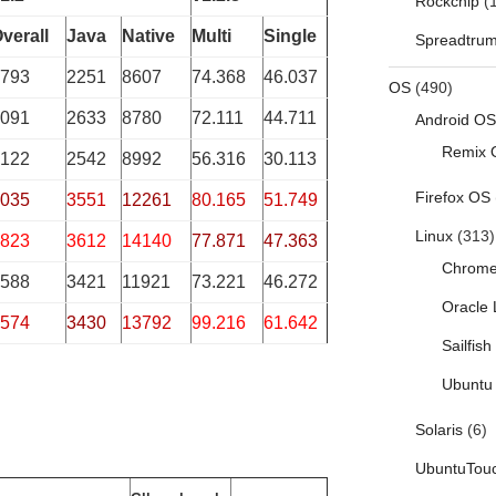
Rockchip
(1
verall
Java
Native
Multi
Single
Spreadtru
793
2251
8607
74.368
46.037
OS
(490)
091
2633
8780
72.111
44.711
Android OS
Remix 
122
2542
8992
56.316
30.113
Firefox OS
035
3551
12261
80.165
51.749
Linux
(313)
823
3612
14140
77.871
47.363
Chrom
588
3421
11921
73.221
46.272
Oracle 
574
3430
13792
99.216
61.642
Sailfis
Ubuntu 
Solaris
(6)
UbuntuTou