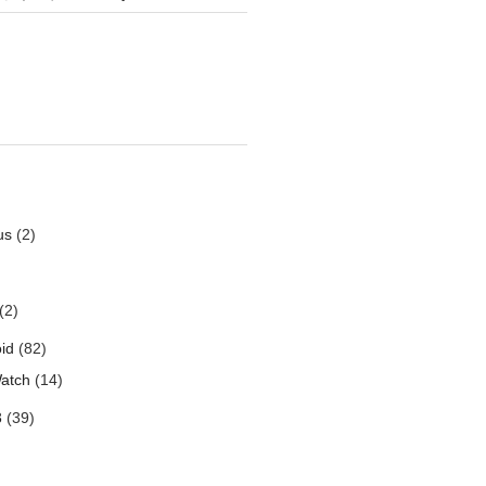
us
(2)
(2)
id
(82)
atch
(14)
3
(39)