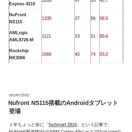
1203
47
65
42.7
Exynos 4210
NuFront
1335
27
56
58.5
NS115
AMLogic
1121
23
51
50.6
AML8726-M
Rockchip
1568
43
74
59.2
RK3066
投
2012年7月9日
稿
Nufront NS115搭載のAndroidタブレット
日:
登場
１年ちょっと前に「
NuSmart 2816
」という記事で、
NuFront(新岸线)
社のARM Cortex-A9ベースでDual coreの