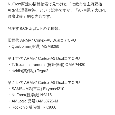
NuFront関連の情報検索で見つけた「
七款市售主流双核
ARM处理器横评
」という記事ですが、「ARM系７大CPU
徹底比較」的な内容です。
登場するCPUは以下の７種類。
旧世代 ARMv7 Cortex-A8 DualコアCPU
・Qualcomm(高通) MSM8260
第１世代 ARMv7 Cortex-A9 DualコアCPU
・Ti/Texas Instruments(德州仪器) OMAP4430
・nVidia(英伟达) Tegra2
第２世代 ARMv7 Cortex-A9 DualコアCPU
・SAMSUMG(三星) Exynos4210
・NuFront(新岸线) NS115
・AMLogic(晶晨) AML8726-M
・Rockchip(瑞芯微) RK3066