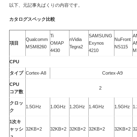
以下、元記事丸ぱくりの内容です。
カタログスペック比較
Ti
SAMSUNG
A
Qualcomm
nVidia
NuFront
項目
OMAP
Exynos
A
MSM8260
Tegra2
NS115
4430
4210
M
CPU
タイプ
Cortex-A8
Cortex-A9
CPU
2
コア数
クロッ
1.5GHz
1.0GHz
1.2GHz
1.4GHz
1.5GHz
1
ク
1次キ
ャッシ
32KB×2
32KB×2
32KB×2
32KB×2
32KB×2
3
ュ