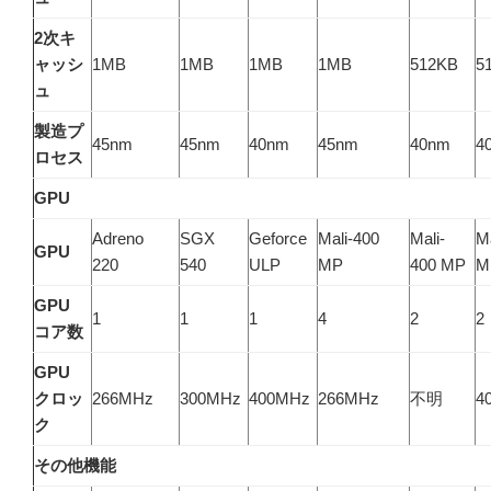
2次キ
ャッシ
1MB
1MB
1MB
1MB
512KB
5
ュ
製造プ
45nm
45nm
40nm
45nm
40nm
4
ロセス
GPU
Adreno
SGX
Geforce
Mali-400
Mali-
Ma
GPU
220
540
ULP
MP
400 MP
M
GPU
1
1
1
4
2
2
コア数
GPU
クロッ
266MHz
300MHz
400MHz
266MHz
不明
4
ク
その他機能