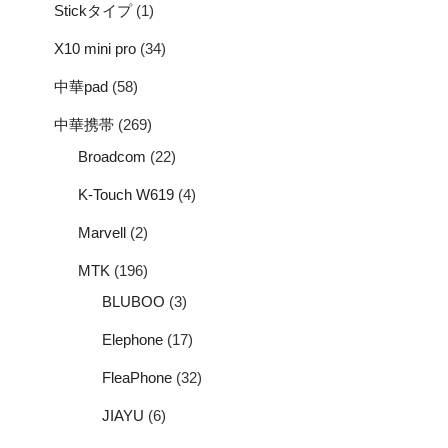
Stickタイプ
(1)
X10 mini pro
(34)
中華pad
(58)
中華携帯
(269)
Broadcom
(22)
K-Touch W619
(4)
Marvell
(2)
MTK
(196)
BLUBOO
(3)
Elephone
(17)
FleaPhone
(32)
JIAYU
(6)