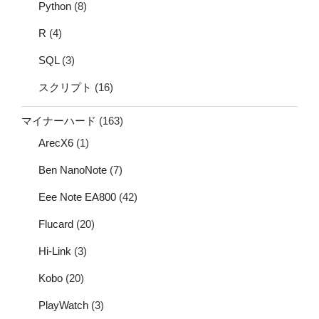
Python
(8)
R
(4)
SQL
(3)
スクリプト
(16)
マイナーハード
(163)
ArecX6
(1)
Ben NanoNote
(7)
Eee Note EA800
(42)
Flucard
(20)
Hi-Link
(3)
Kobo
(20)
PlayWatch
(3)