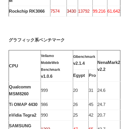
M
Rockchip RK3066
7574
3430
13792
99.216
61.642
グラフィック系ベンチマーク
Vellamo
Glbenchmark
NenaMark2
MobileWeb
v2.1.4
CPU
v2.2
Benchmark
Egypt
Pro
v1.0.6
Qualcomm
999
20
31
24.6
MSM8260
Ti OMAP 4430
986
26
45
24.7
nVidia Tegra2
990
25
42
20.7
SAMSUNG