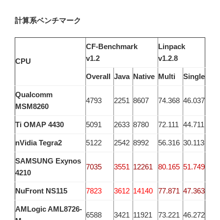
計算系ベンチマーク
CF-Benchmark
Linpack
v1.2
v1.2.8
CPU
Overall
Java
Native
Multi
Single
Qualcomm
4793
2251
8607
74.368
46.037
MSM8260
Ti OMAP 4430
5091
2633
8780
72.111
44.711
nVidia Tegra2
5122
2542
8992
56.316
30.113
SAMSUNG Exynos
7035
3551
12261
80.165
51.749
4210
NuFront NS115
7823
3612
14140
77.871
47.363
AMLogic AML8726-
6588
3421
11921
73.221
46.272