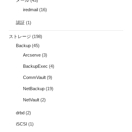
メール
(43)
iredmail
(16)
認証
(1)
ストレージ
(198)
Backup
(45)
Arcserve
(3)
BackupExec
(4)
CommVault
(9)
NetBackup
(19)
NetVault
(2)
drbd
(2)
iSCSI
(1)