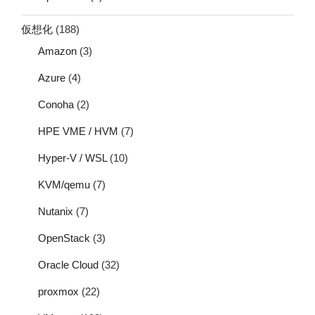
仮想化
(188)
Amazon
(3)
Azure
(4)
Conoha
(2)
HPE VME / HVM
(7)
Hyper-V / WSL
(10)
KVM/qemu
(7)
Nutanix
(7)
OpenStack
(3)
Oracle Cloud
(32)
proxmox
(22)