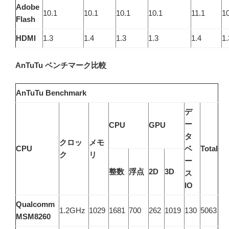
Adobe
10.1
10.1
10.1
10.1
11.1
10
Flash
HDMI
1.3
1.4
1.3
1.3
1.4
1.
AnTuTu ベンチマーク比較
AnTuTu Benchmark
デ
ー
CPU
GPU
タ
クロッ
メモ
CPU
ベ
Total
ク
リ
ー
整数
浮点
2D
3D
ス
IO
Qualcomm
1.2GHz
1029
1681
700
262
1019
130
5063
MSM8260