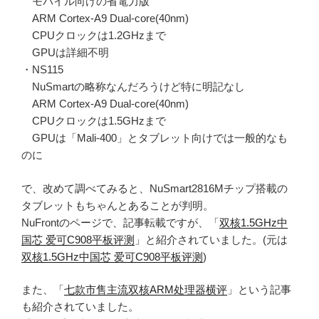
モバイル向けの省電力版
ARM Cortex-A9 Dual-core(40nm)
CPUクロックは1.2GHzまで
GPUは詳細不明
・NS115
NuSmartの略称なんだろうけど特に明記なし
ARM Cortex-A9 Dual-core(40nm)
CPUクロックは1.5GHzまで
GPUは「Mali-400」とタブレット向けでは一般的なも
のに
で、改めて調べてみると、NuSmart2816Mチップ搭載の
タブレットもちゃんとあることが判明。
NuFrontのページで、記事転載ですが、「
双核1.5GHz中
国芯 爱可C908平板评测
」と紹介されていました。(元は
双核1.5GHz中国芯 爱可C908平板评测
)
また、「
七款市售主流双核ARM处理器横评
」という記事
も紹介されていました。