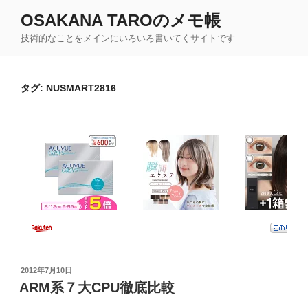
コ
OSAKANA TAROのメモ帳
ン
技術的なことをメインにいろいろ書いてくサイトです
テ
ン
ツ
タグ:
NUSMART2816
へ
ス
キ
ッ
プ
投
2012年7月10日
稿
ARM系７大CPU徹底比較
日: