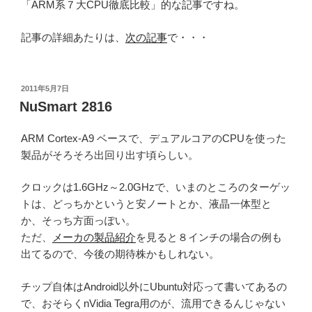
「ARM系７大CPU徹底比較」的な記事ですね。
記事の詳細あたりは、
次の記事
で・・・
投
2011年5月7日
稿
NuSmart 2816
日:
ARM Cortex-A9 ベースで、デュアルコアのCPUを使った
製品がそろそろ出回り出す頃らしい。
クロックは1.6GHz～2.0GHzで、いまのところのターゲッ
トは、どっちかというと安ノートとか、液晶一体型と
か、そっち方面っぽい。
ただ、
メーカの製品紹介
を見ると８インチの場合の例も
出てるので、今後の期待株かもしれない。
チップ自体はAndroid以外にUbuntu対応って書いてあるの
で、おそらくnVidia Tegra用のが、流用できるんじゃない