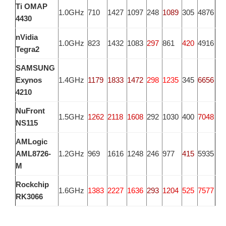
Ti OMAP
1.0GHz
710
1427
1097
248
1089
305
4876
4430
nVidia
1.0GHz
823
1432
1083
297
861
420
4916
Tegra2
SAMSUNG
Exynos
1.4GHz
1179
1833
1472
298
1235
345
6656
4210
NuFront
1.5GHz
1262
2118
1608
292
1030
400
7048
NS115
AMLogic
AML8726-
1.2GHz
969
1616
1248
246
977
415
5935
M
Rockchip
1.6GHz
1383
2227
1636
293
1204
525
7577
RK3066