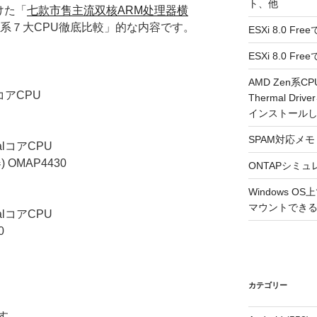
ト、他
けた「
七款市售主流双核ARM处理器横
M系７大CPU徹底比較」的な内容です。
ESXi 8.0 F
ESXi 8.0 
AMD Zen系CP
lコアCPU
Thermal Driv
インストール
SPAM対応メモ 2
ualコアCPU
器) OMAP4430
ONTAPシミュ
Windows 
マウントできるよ
ualコアCPU
0
カテゴリー
す。