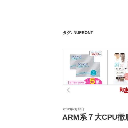
タグ:
NUFRONT
投
2012年7月10日
稿
ARM系７大CPU徹
日: