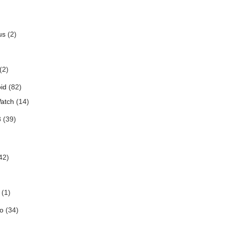
us
(2)
(2)
id
(82)
atch
(14)
3
(39)
42)
(1)
o
(34)