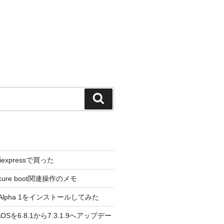
検
索
liexpressで買った
cure boot関連操作のメモ
3.0 Alpha 1をインストールしてみた
 のAOSを6.8.1から7.3.1.9へアップデー