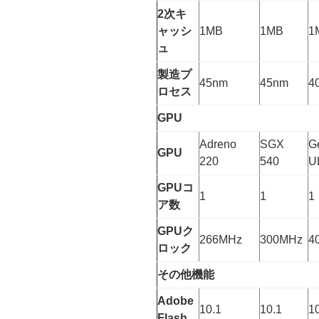
2次キ
ャッシ
1MB
1MB
1
ュ
製造プ
45nm
45nm
4
ロセス
GPU
Adreno
SGX
G
GPU
220
540
U
GPUコ
1
1
1
ア数
GPUク
266MHz
300MHz
4
ロック
その他機能
Adobe
10.1
10.1
1
Flash