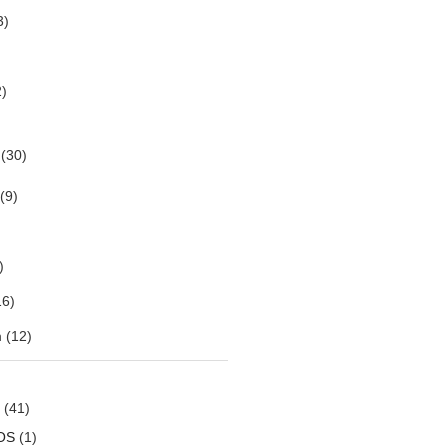
3)
)
(30)
(9)
)
6)
m
(12)
(41)
OS
(1)