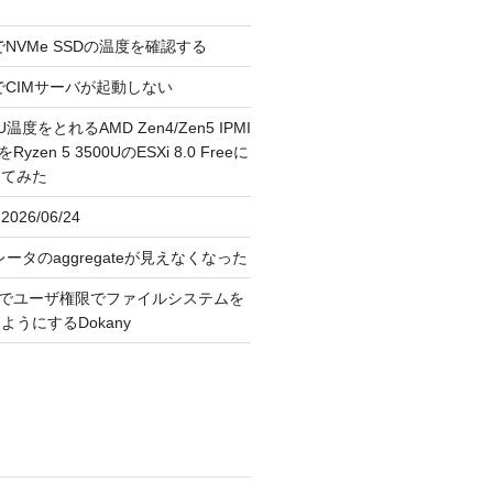
reeでNVMe SSDの温度を確認する
FreeでCIMサーバが起動しない
U温度をとれるAMD Zen4/Zen5 IPMI
erをRyzen 5 3500UのESXi 8.0 Freeに
してみた
026/06/24
レータのaggregateが見えなくなった
OS上でユーザ権限でファイルシステムを
うにするDokany