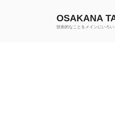
コ
ン
テ
OSAKANA 
ン
技術的なことをメインにいろい
ツ
へ
ス
キ
ッ
プ