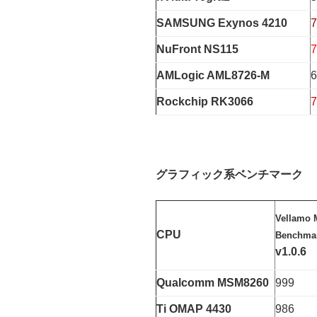
SAMSUNG Exynos 4210
7
NuFront NS115
7
AMLogic AML8726-M
6
Rockchip RK3066
7
グラフィック系ベンチマーク
Vellamo 
CPU
Benchma
v1.0.6
Qualcomm MSM8260
999
Ti OMAP 4430
986