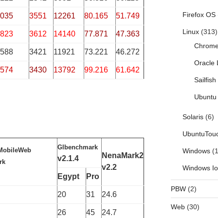
Firefox OS
035
3551
12261
80.165
51.749
Linux
(313)
823
3612
14140
77.871
47.363
Chrom
588
3421
11921
73.221
46.272
Oracle 
574
3430
13792
99.216
61.642
Sailfis
Ubuntu 
Solaris
(6)
UbuntuTou
Glbenchmark
MobileWeb
Windows
(1
NenaMark2
v2.1.4
rk
v2.2
Windows I
Egypt
Pro
PBW
(2)
20
31
24.6
Web
(30)
26
45
24.7