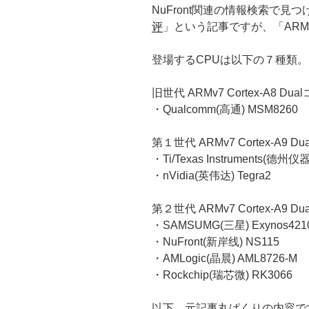
NuFront関連の情報検索で見つ
评
」という記事ですが、「AR
登場するCPUは以下の７種類。
旧世代 ARMv7 Cortex-A8 Dua
・Qualcomm(高通) MSM8260
第１世代 ARMv7 Cortex-A9 D
・Ti/Texas Instruments(德州仪
・nVidia(英伟达) Tegra2
第２世代 ARMv7 Cortex-A9 D
・SAMSUMG(三星) Exynos421
・NuFront(新岸线) NS115
・AMLogic(晶晨) AML8726-M
・Rockchip(瑞芯微) RK3066
以下、元記事丸ぱくりの内容で