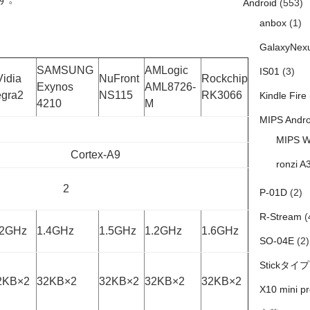
Android
(553)
anbox
(1)
GalaxyNex
SAMSUNG
AMLogic
IS01
(3)
Vidia
NuFront
Rockchip
Exynos
AML8726-
egra2
NS115
RK3066
Kindle Fire
4210
M
MIPS Andro
MIPS W
Cortex-A9
ronzi A
2
P-01D
(2)
R-Stream
(
.2GHz
1.4GHz
1.5GHz
1.2GHz
1.6GHz
SO-04E
(2)
Stickタイプ
2KB×2
32KB×2
32KB×2
32KB×2
32KB×2
X10 mini pr