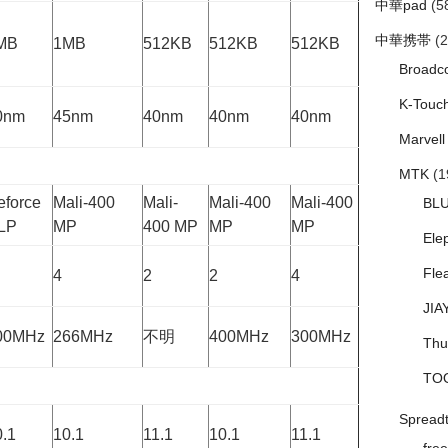
中華pad
(5
中華携帯
(2
MB
1MB
512KB
512KB
512KB
Broadc
K-Touc
0nm
45nm
40nm
40nm
40nm
Marvell
MTK
(1
eforce
Mali-400
Mali-
Mali-400
Mali-400
BL
LP
MP
400 MP
MP
MP
Ele
Fle
4
2
2
4
JIA
00MHz
266MHz
不明
400MHz
300MHz
Thu
TO
Spread
0.1
10.1
11.1
10.1
11.1
free