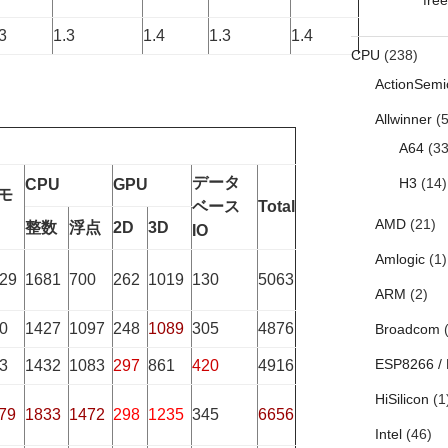
3
1.3
1.4
1.3
1.4
CPU
(238)
ActionSemi
Allwinner
(5
A64
(33
データ
H3
(14)
CPU
GPU
モ
ベース
Total
AMD
(21)
整数
浮点
2D
3D
IO
Amlogic
(1)
29
1681
700
262
1019
130
5063
ARM
(2)
0
1427
1097
248
1089
305
4876
Broadcom
(
ESP8266 /
3
1432
1083
297
861
420
4916
HiSilicon
(1
79
1833
1472
298
1235
345
6656
Intel
(46)