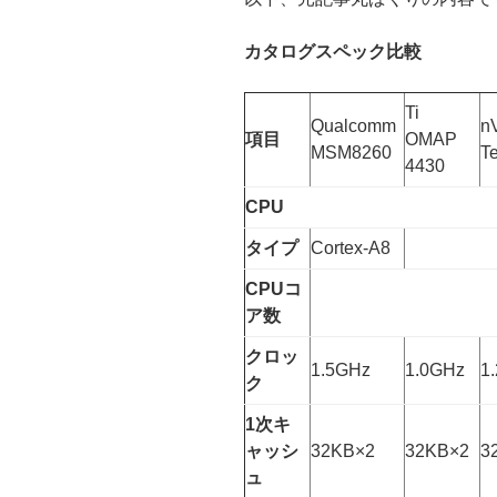
カタログスペック比較
Ti
Qualcomm
n
項目
OMAP
MSM8260
T
4430
CPU
タイプ
Cortex-A8
CPUコ
ア数
クロッ
1.5GHz
1.0GHz
1
ク
1次キ
ャッシ
32KB×2
32KB×2
3
ュ