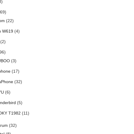
8)
69)
om
(22)
h W619
(4)
(2)
96)
UBOO
(3)
phone
(17)
aPhone
(32)
YU
(6)
nderbird
(5)
OKY T1982
(11)
trum
(32)
tel
(8)