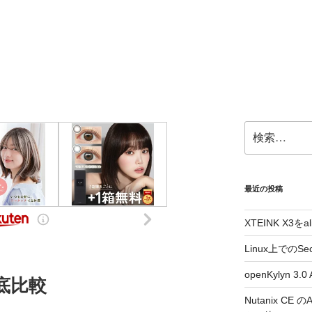
検
索:
最近の投稿
XTEINK X3をa
Linux上でのSe
openKylyn 
底比較
Nutanix CE