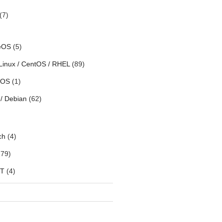
(7)
eOS
(5)
Linux / CentOS / RHEL
(89)
h OS
(1)
/ Debian
(62)
ch
(4)
79)
oT
(4)