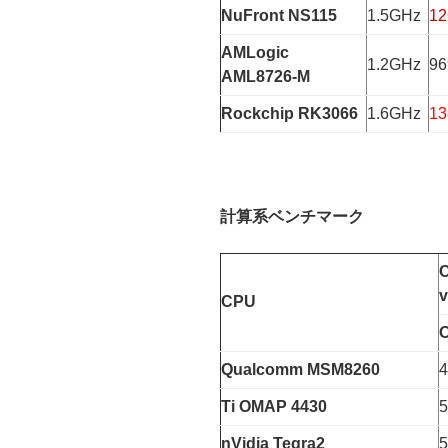
NuFront NS115
1.5GHz
12
AMLogic
1.2GHz
96
AML8726-M
Rockchip RK3066
1.6GHz
13
計算系ベンチマーク
v
CPU
O
Qualcomm MSM8260
4
Ti OMAP 4430
5
nVidia Tegra2
5