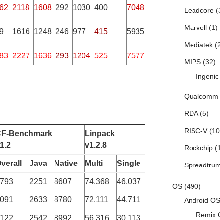
62
2118
1608
292
1030
400
7048
Leadcore
(
Marvell
(1)
9
1616
1248
246
977
415
5935
Mediatek
(2
83
2227
1636
293
1204
525
7577
MIPS
(32)
Ingenic
Qualcomm
RDA
(5)
RISC-V
(10
CF-Benchmark
Linpack
1.2
v1.2.8
Rockchip
(1
verall
Java
Native
Multi
Single
Spreadtru
793
2251
8607
74.368
46.037
OS
(490)
091
2633
8780
72.111
44.711
Android OS
Remix 
122
2542
8992
56.316
30.113