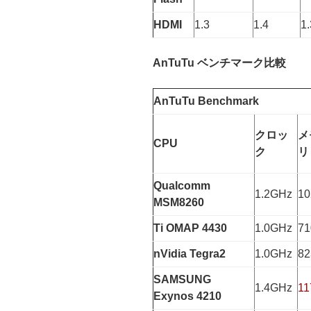
HDMI
1.3
1.4
1.
AnTuTu ベンチマーク比較
AnTuTu Benchmark
クロッ
メ
CPU
ク
リ
Qualcomm
1.2GHz
10
MSM8260
Ti OMAP 4430
1.0GHz
71
nVidia Tegra2
1.0GHz
82
SAMSUNG
1.4GHz
11
Exynos 4210