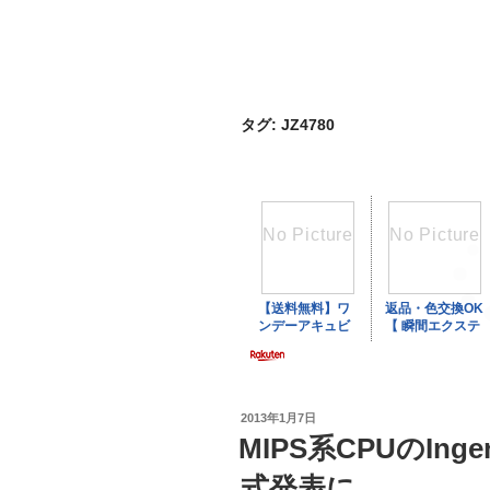
タグ:
JZ4780
投
2013年1月7日
稿
MIPS系CPUのInge
日:
式発表に