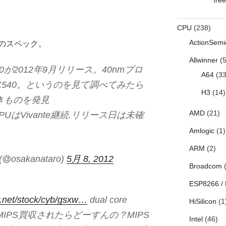
CPU
(238)
ActionSemi
のスペック。
Allwinner
(5
4780が2012年9月リリース。40nmプロ
A64
(33
X540。というのを見て調べてみたら
H3
(14)
きものを発見
AMD
(21)
PUはVivante継続.リリース日は未確
Amlogic
(1)
ARM
(2)
sakanataro)
5月 8, 2012
Broadcom
(
ESP8266 /
.net/stock/cyb/gsxw…
dual core
HiSilicon
(1
MIPS買収されたらどーすんの？MIPS
Intel
(46)