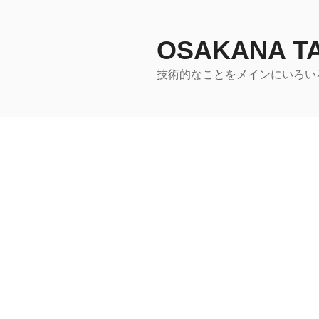
コ
ン
テ
OSAKANA 
ン
技術的なことをメインにいろい
ツ
へ
ス
キ
ッ
プ