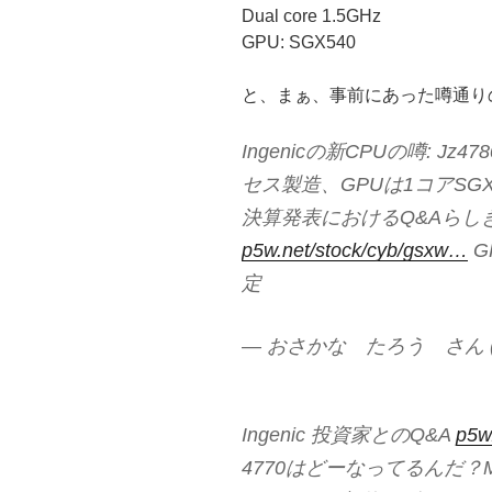
Dual core 1.5GHz
GPU: SGX540
と、まぁ、事前にあった噂通り
Ingenicの新CPUの噂: Jz
セス製造、GPUは1コアSG
決算発表におけるQ&Aらし
p5w.net/stock/cyb/gsxw…
G
定
— おさかな たろう さん (@o
Ingenic 投資家とのQ&A
p5w
4770はどーなってるんだ？