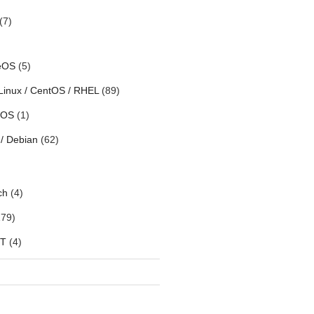
(7)
eOS
(5)
Linux / CentOS / RHEL
(89)
h OS
(1)
/ Debian
(62)
ch
(4)
79)
oT
(4)