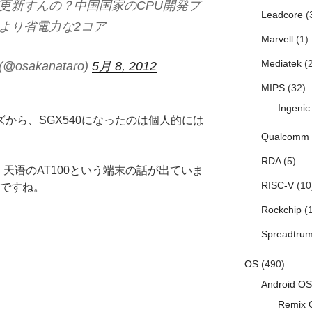
更新すんの？中国国家のCPU開発プ
Leadcore
(
より省電力な2コア
Marvell
(1)
Mediatek
(2
sakanataro)
5月 8, 2012
MIPS
(32)
Ingenic
シリーズから、SGX540になったのは個人的には
Qualcomm
RDA
(5)
と、天语のAT100という端末の話が出ていま
RISC-V
(10
つですね。
Rockchip
(1
Spreadtru
OS
(490)
Android OS
Remix 