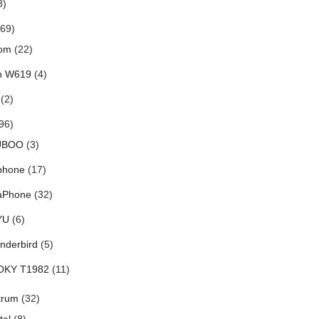
8)
69)
om
(22)
h W619
(4)
(2)
96)
UBOO
(3)
phone
(17)
aPhone
(32)
YU
(6)
nderbird
(5)
OKY T1982
(11)
trum
(32)
tel
(8)