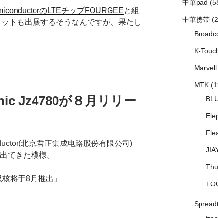
中華pad
(5
semiconductorのLTEチップFOURGEE
と組
中華携帯
(2
ブレットも出展するそうなんですが、果たし
Broadc
K-Touc
Marvell
MTK
(1
nic Jz4780が８月リリー
BL
Ele
Fle
iconductor(北京君正集成电路股份有限公司)
JIA
が出てきた模様。
Thu
80双核将于8月推出
」
TO
Spread
free