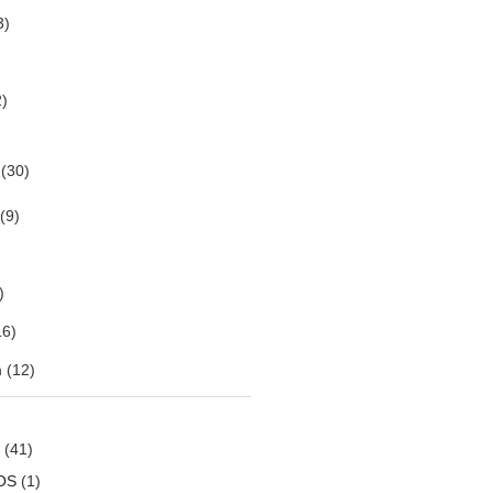
3)
)
(30)
(9)
)
6)
m
(12)
(41)
OS
(1)