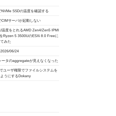
reeでNVMe SSDの温度を確認する
FreeでCIMサーバが起動しない
U温度をとれるAMD Zen4/Zen5 IPMI
erをRyzen 5 3500UのESXi 8.0 Freeに
してみた
026/06/24
レータのaggregateが見えなくなった
OS上でユーザ権限でファイルシステムを
うにするDokany