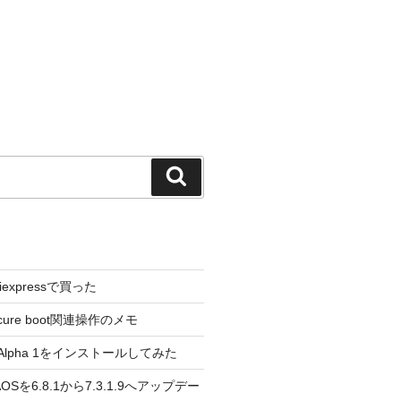
検
索
liexpressで買った
cure boot関連操作のメモ
3.0 Alpha 1をインストールしてみた
 のAOSを6.8.1から7.3.1.9へアップデー