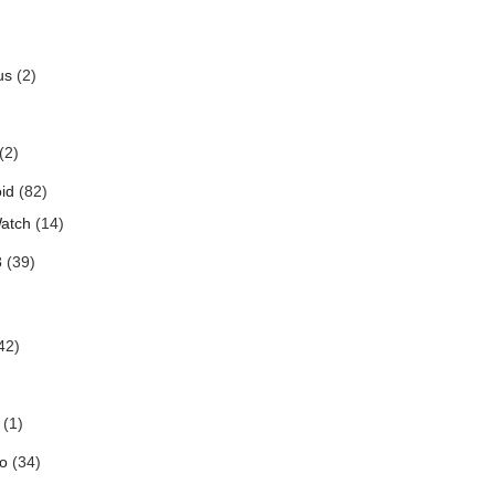
us
(2)
(2)
id
(82)
atch
(14)
3
(39)
42)
(1)
o
(34)