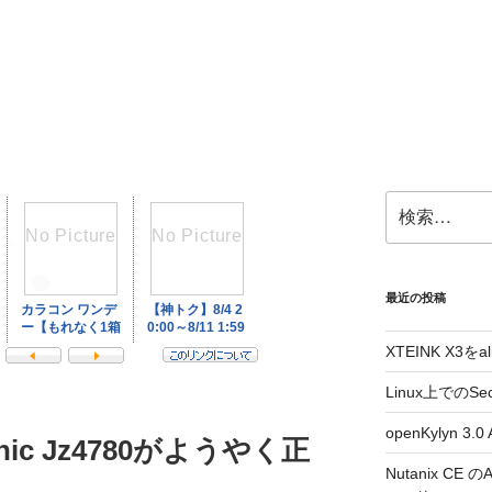
検
索:
最近の投稿
XTEINK X3をa
Linux上でのSe
openKylyn 
nic Jz4780がようやく正
Nutanix CE