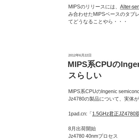
MIPSのリリースには、
Alter-
み合わせたMIPSベースのタ
てどうなることやら・・・
投
2012年6月22日
稿
MIPS系CPUのInge
日:
スらしい
MIPS系CPUのIngenic sem
Jz4780の製品について、実体
1pad.cn:「
1.5GHz君正JZ47
8月出荷開始
Jz4780 40nmプロセス