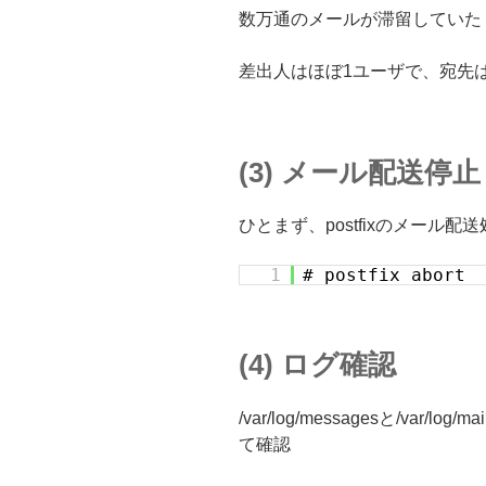
数万通のメールが滞留していた
差出人はほぼ1ユーザで、宛先
(3) メール配送停止
ひとまず、postfixのメール配
1
# postfix abort
(4) ログ確認
/var/log/messagesと/var/
て確認