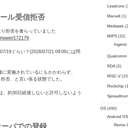
Leadcore
(
メール受信拒否
Marvell
(1)
Mediatek
(2
け取り拒否を食らっていました
MIPS
(32)
/answer/172179
Ingenic
/07/19ぐらい？(2026/07/21 09:00には問
Qualcomm
RDA
(5)
正確に実施されているにもかかわらず、
RISC-V
(10
から拒否、と言い張る状態でした。
Rockchip
(1
は、約30日経過しないと許可しないよう
Spreadtru
OS
(490)
Android OS
サーバでの登録
Remix 