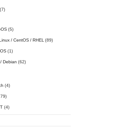
(7)
eOS
(5)
Linux / CentOS / RHEL
(89)
h OS
(1)
/ Debian
(62)
ch
(4)
79)
oT
(4)