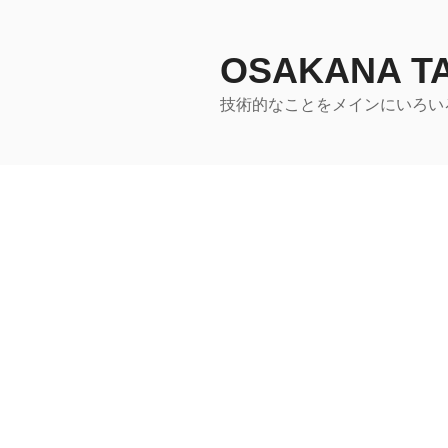
コ
ン
テ
OSAKANA 
ン
技術的なことをメインにいろい
ツ
へ
ス
キ
ッ
プ