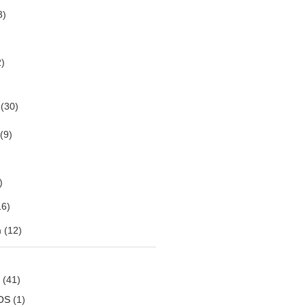
3)
)
(30)
(9)
)
6)
m
(12)
(41)
OS
(1)