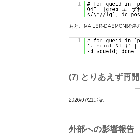
1
# for queid in `
04" |grep ユーザ名|
s/\*//ig`; do po
あと、MAILER-DAEMON関
1
# for queid in `
'{ print $1 }' |
-d $queid; done
(7) とりあえず再開
2026/07/21追記
外部への影響報告