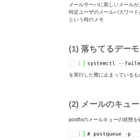
メールサーバに新しいメールが
特定ユーザのメールパスワード
という時のメモ
(1) 落ちてるデ
1
systemctl --fail
を実行した際に止まっているも
(2) メールのキュ
postfixのメールキューの状態
1
# postqueue -p