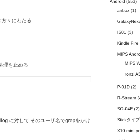
Android
(553)
anbox
(1)
は方々にわたる
GalaxyNex
IS01
(3)
Kindle Fire
MIPS Andro
MIPS W
送処理を止める
ronzi A
P-01D
(2)
R-Stream
(
SO-04E
(2)
Stickタイプ
log/maillog に対して そのユーザ名でgrepをかけ
X10 mini pr