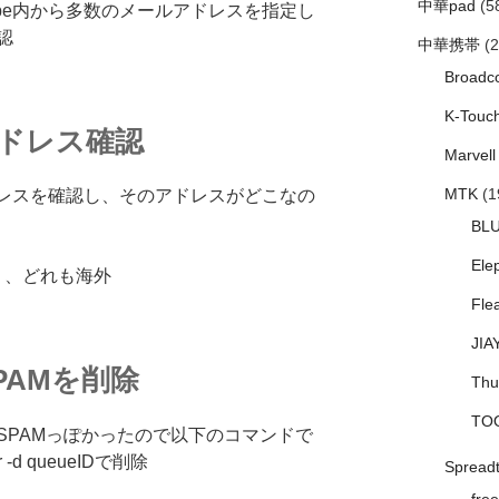
中華pad
(5
ndcube内から多数のメールアドレスを指定し
認
中華携帯
(2
Broadc
K-Touc
Pアドレス確認
Marvell
MTK
(1
ドレスを確認し、そのアドレスがどこなの
BL
Ele
り、どれも海外
Fle
JIA
SPAMを削除
Thu
TO
SPAMっぽかったので以下のコマンドで
-d queueIDで削除
Spread
free