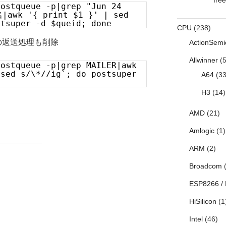
postqueue -p|grep "Jun 24
awk '{ print $1 }' | sed
stsuper -d $queid; done
CPU
(238)
連の返送処理も削除
ActionSemi
Allwinner
(5
postqueue -p|grep MAILER|awk
 sed s/\*//ig`; do postsuper
A64
(33
H3
(14)
AMD
(21)
Amlogic
(1)
ARM
(2)
Broadcom
(
ESP8266 /
HiSilicon
(1
Intel
(46)