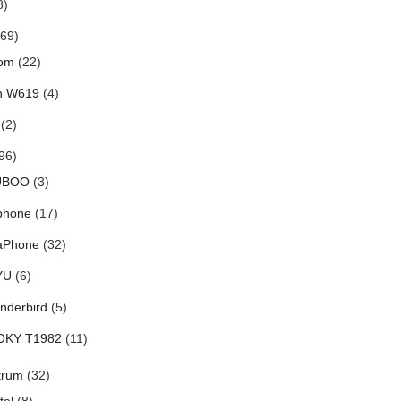
8)
69)
om
(22)
h W619
(4)
(2)
96)
UBOO
(3)
phone
(17)
aPhone
(32)
YU
(6)
nderbird
(5)
OKY T1982
(11)
trum
(32)
tel
(8)