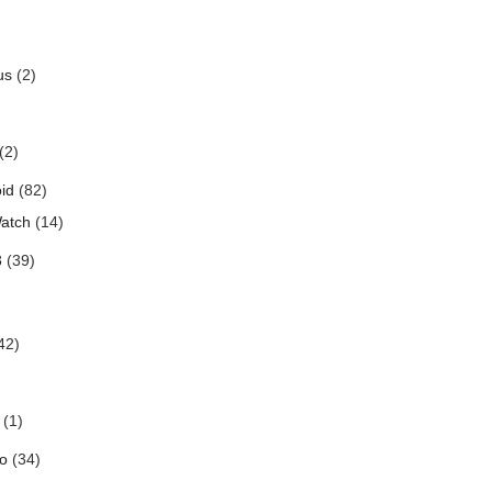
us
(2)
(2)
id
(82)
atch
(14)
3
(39)
42)
(1)
o
(34)