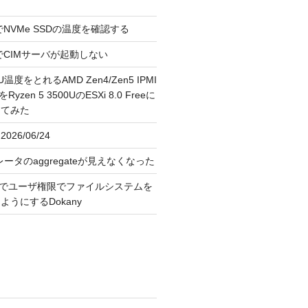
reeでNVMe SSDの温度を確認する
FreeでCIMサーバが起動しない
U温度をとれるAMD Zen4/Zen5 IPMI
erをRyzen 5 3500UのESXi 8.0 Freeに
してみた
026/06/24
レータのaggregateが見えなくなった
OS上でユーザ権限でファイルシステムを
うにするDokany