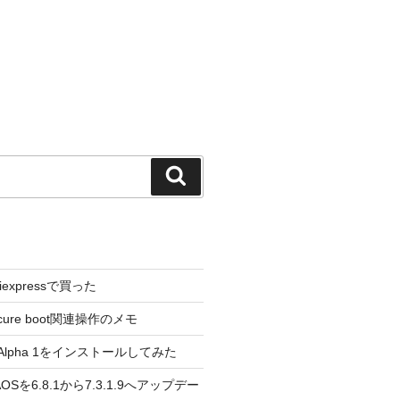
検
索
liexpressで買った
cure boot関連操作のメモ
3.0 Alpha 1をインストールしてみた
 のAOSを6.8.1から7.3.1.9へアップデー