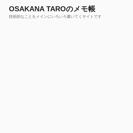
コ
OSAKANA TAROのメモ帳
ン
技術的なことをメインにいろいろ書いてくサイトです
テ
ン
ツ
へ
ス
キ
ッ
プ