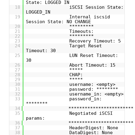
State: LOGGED IN
18
iSCSI Session State:
LOGGED_IN
19
Internal iscsid
Session State: NO CHANGE
20
*********
21
Timeouts:
22
*********
23
Recovery Timeout: 5
24
Target Reset
Timeout: 30
25
LUN Reset Timeout:
30
26
Abort Timeout: 15
27
*****
28
CHAP:
29
*****
30
username: <empty>
31
password: ********
32
username_in: <empty>
33
password_in:
********
34
************************
35
Negotiated iSCSI
params:
36
************************
37
HeaderDigest: None
38
DataDigest: None