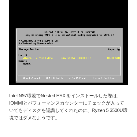
Intel N97環境でNested ESXiをインストールした際は、
IOMMIとパフォーマンスカウンターにチェックが入って
いてもディスクを認識してくれたのに、Ryzen 5 3500U環
境ではダメなようです。