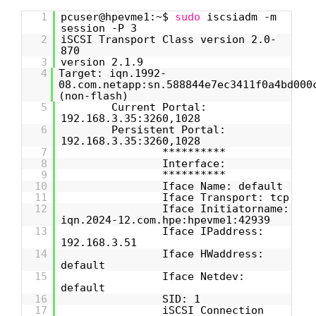
1
pcuser@hpevme1:~$
sudo
iscsiadm -m
session -P 3
2
iSCSI Transport Class version 2.0-
870
3
version 2.1.9
4
Target: iqn.1992-
08.com.netapp:sn.588844e7ec3411f0a4bd000
(non-flash)
5
Current Portal:
192.168.3.35:3260,1028
6
Persistent Portal:
192.168.3.35:3260,1028
7
**********
8
Interface:
9
**********
10
Iface Name: default
11
Iface Transport: tcp
12
Iface Initiatorname:
iqn.2024-12.com.hpe:hpevme1:42939
13
Iface IPaddress:
192.168.3.51
14
Iface HWaddress:
default
15
Iface Netdev:
default
16
SID: 1
17
iSCSI Connection