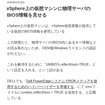
投
2026年2月19日
稿
vSphere上の仮想マシンに物理サーバの
日:
BIOS情報を見せる
vSphere上の仮想マシンは、vSphere仮想基盤が提供して
いる仮想のBIOS情報を参照している
この状態だと、物理サーバのBIOS内にあるキー情報など
が読み取れないため、OEM版Windowsライセンスの認証
が行えない。
これを解消するために「SMBIOS.reflectHost=TRUE」と
いう設定を入れる、という話がある
DELLでも「
Dell PowerEdgeシステムでROKメディアを使
用するためのハイパーバイザーを準備する
」にて vmxフ
ァイルにsmbios.reflectHost = TRUE を追加する、と記載
している