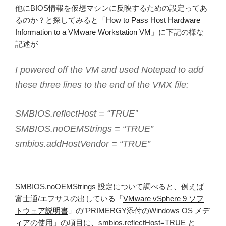
他にBIOS情報を仮想マシンに反映するための設定ってあ
るのか？と探してみると「
How to Pass Host Hardware
Information to a VMware Workstation VM
」に下記の様な
記述が
I powered off the VM and used Notepad to add
these three lines to the end of the VMX file:
SMBIOS.reflectHost = “TRUE”
SMBIOS.noOEMStrings = “TRUE”
smbios.addHostVendor = “TRUE”
SMBIOS.noOEMStrings 設定について調べると、例えば
富士通/エフサスの出している「
VMware vSphere 9 ソフ
トウェア説明書
」の”PRIMERGY添付のWindows OS メデ
ィアの使用」の項目に、smbios.reflectHost=TRUE と