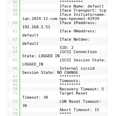
56
**********
57
Iface Name: default
58
Iface Transport: tcp
59
Iface Initiatorname:
iqn.2024-12.com.hpe:hpevme1:42939
60
Iface IPaddress:
192.168.2.51
61
Iface HWaddress:
default
62
Iface Netdev:
default
63
SID: 2
64
iSCSI Connection
State: LOGGED IN
65
iSCSI Session State:
LOGGED_IN
66
Internal iscsid
Session State: NO CHANGE
67
*********
68
Timeouts:
69
*********
70
Recovery Timeout: 5
71
Target Reset
Timeout: 30
72
LUN Reset Timeout:
30
73
Abort Timeout: 15
74
*****