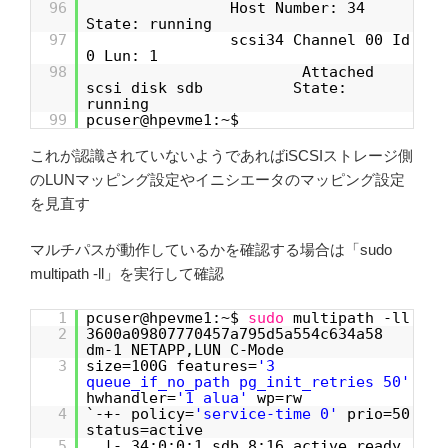
96
Host Number: 34
State: running
97
scsi34 Channel 00 Id
0 Lun: 1
98
Attached
scsi disk sdb State:
running
99
pcuser@hpevme1:~$
これが認識されていないようであればiSCSIストレージ側
のLUNマッピング設定やイニシエータのマッピング設定
を見直す
マルチパスが動作しているかを確認する場合は「sudo
multipath -ll」を実行して確認
1
pcuser@hpevme1:~$
sudo
multipath -ll
2
3600a09807770457a795d5a554c634a58
dm-1 NETAPP,LUN C-Mode
3
size=100G features=
'3
queue_if_no_path pg_init_retries 50'
hwhandler=
'1 alua'
wp=rw
4
`-+- policy=
'service-time 0'
prio=50
status=active
5
|- 34:0:0:1 sdb 8:16 active ready