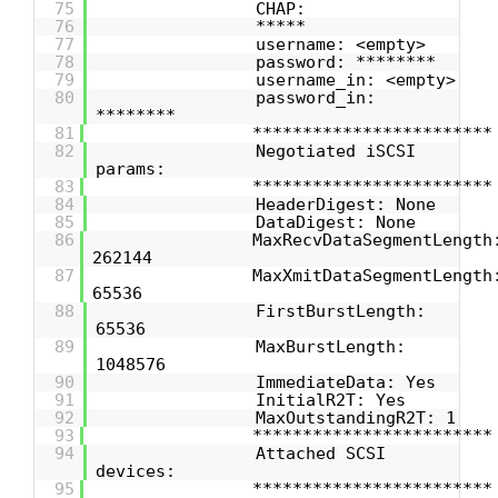
75
CHAP:
76
*****
77
username: <empty>
78
password: ********
79
username_in: <empty>
80
password_in:
********
81
************************
82
Negotiated iSCSI
params:
83
************************
84
HeaderDigest: None
85
DataDigest: None
86
MaxRecvDataSegmentLength
262144
87
MaxXmitDataSegmentLength
65536
88
FirstBurstLength:
65536
89
MaxBurstLength:
1048576
90
ImmediateData: Yes
91
InitialR2T: Yes
92
MaxOutstandingR2T: 1
93
************************
94
Attached SCSI
devices:
95
************************