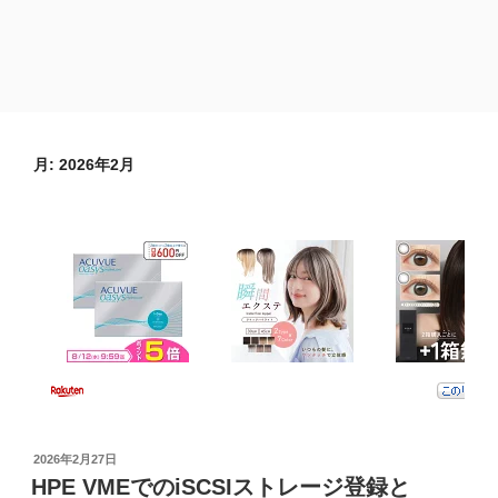
月:
2026年2月
投
2026年2月27日
稿
HPE VMEでのiSCSIストレージ登録と
日: