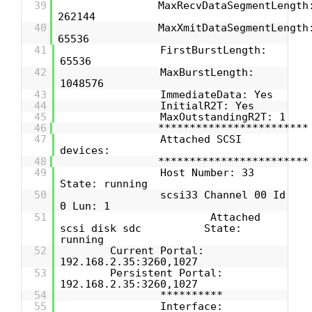
39
MaxRecvDataSegmentLength
262144
40
MaxXmitDataSegmentLength
65536
41
FirstBurstLength:
65536
42
MaxBurstLength:
1048576
43
ImmediateData: Yes
44
InitialR2T: Yes
45
MaxOutstandingR2T: 1
46
************************
47
Attached SCSI
devices:
48
************************
49
Host Number: 33
State: running
50
scsi33 Channel 00 Id
0 Lun: 1
51
Attached
scsi disk sdc State:
running
52
Current Portal:
192.168.2.35:3260,1027
53
Persistent Portal:
192.168.2.35:3260,1027
54
**********
55
Interface: