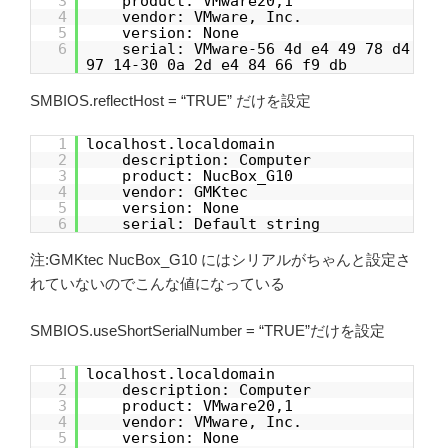
3
product: VMware20,1
4
vendor: VMware, Inc.
5
version: None
6
serial: VMware-56 4d e4 49 78 d4
97 14-30 0a 2d e4 84 66 f9 db
SMBIOS.reflectHost = “TRUE” だけを設定
1
localhost.localdomain
2
description: Computer
3
product: NucBox_G10
4
vendor: GMKtec
5
version: None
6
serial: Default string
注:GMKtec NucBox_G10 にはシリアルがちゃんと設定さ
れていないのでこんな値になっている
SMBIOS.useShortSerialNumber = “TRUE”だけを設定
1
localhost.localdomain
2
description: Computer
3
product: VMware20,1
4
vendor: VMware, Inc.
5
version: None