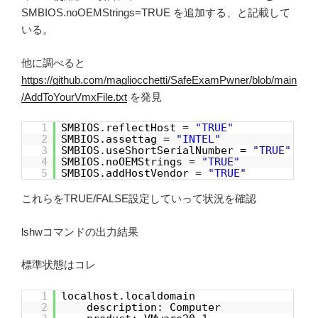
SMBIOS.noOEMStrings=TRUE を追加する、と記載して
いる。
他に調べると
https://github.com/magliocchetti/SafeExamPwner/blob/main
/AddToYourVmxFile.txt
を発見
1
SMBIOS.reflectHost =
"TRUE"
2
SMBIOS.assettag =
"INTEL"
3
SMBIOS.useShortSerialNumber =
"TRUE"
4
SMBIOS.noOEMStrings =
"TRUE"
5
SMBIOS.addHostVendor =
"TRUE"
これらをTRUE/FALSE設定していって状況を確認
lshwコマンドの出力結果
標準状態はコレ
1
localhost.localdomain
2
description: Computer