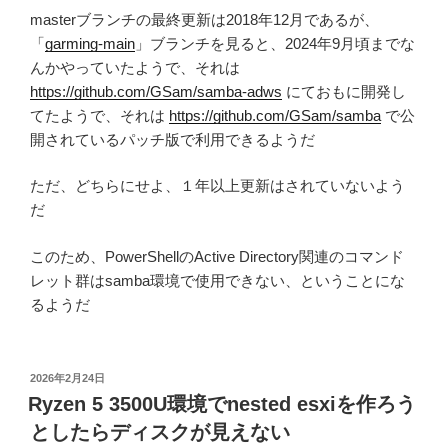
masterブランチの最終更新は2018年12月であるが、
「
garming-main
」ブランチを見ると、2024年9月頃までな
んかやっていたようで、それは
https://github.com/GSam/samba-adws
にておもに開発し
てたようで、それは
https://github.com/GSam/samba
で公
開されているパッチ版で利用できるようだ
ただ、どちらにせよ、１年以上更新はされていないよう
だ
このため、PowerShellのActive Directory関連のコマンド
レット群はsamba環境で使用できない、ということにな
るようだ
投
2026年2月24日
稿
Ryzen 5 3500U環境でnested esxiを作ろう
日:
としたらディスクが見えない