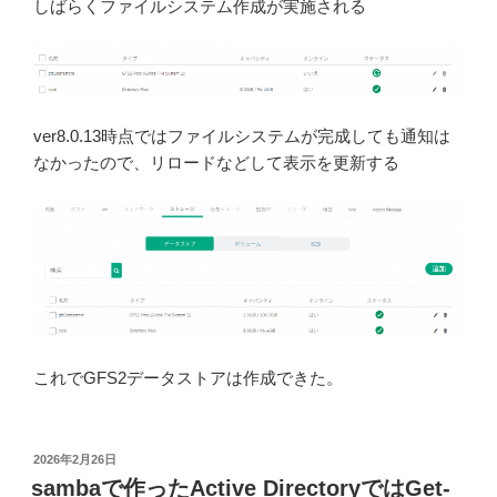
しばらくファイルシステム作成が実施される
ver8.0.13時点ではファイルシステムが完成しても通知は
なかったので、リロードなどして表示を更新する
これでGFS2データストアは作成できた。
投
2026年2月26日
稿
sambaで作ったActive DirectoryではGet-