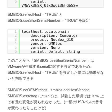
6
serial:
VMWVk3kSXjUlxQwCi3khGb52w
SMBIOS.reflectHost = “TRUE” と
SMBIOS.useShortSerialNumber = “TRUE” を設定
1
localhost.localdomain
2
description: Computer
3
product: NucBox_G10
4
vendor: GMKtec
5
version: None
6
serial: Default string
このことから「SMBIOS.useShortSerialNumber」は
VMwareが生成するserialに関する設定であるため、
SMBIOS.reflectHost = “TRUE” を設定した際には効果がな
いと判断できる
SMBIOS.noOEMStrings , smbios.addHostVendor,
SMBIOS.assettag については、試験した環境では lshw 上
で有意な変化が見られなかった。(一部のUSBバスの番号
が変わったりしたけど)