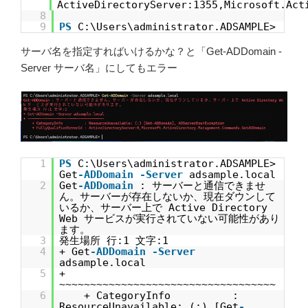
ActiveDirectoryServer:1355,Microsoft.Act
8
9
PS
C:\Users\administrator.ADSAMPLE>
サーバ名を指定すればいけるかな？と「Get-ADDomain -
Server サーバ名」にしてもエラー
1
PS
C:\Users\administrator.ADSAMPLE>
Get
-ADDomain
-Server
adsample.local
2
Get
-ADDomain
: サーバーと通信できませ
ん。サーバーが存在しないか、現在ダウンして
いるか、サーバー上で Active Directory
Web サービスが実行されていない可能性があり
ます。
3
発生場所 行:1 文字:1
4
+ Get
-ADDomain
-Server
adsample.local
5
+
~~~~~~~~~~~~~~~~~~~~~~~~~~~~~~~~~~~
6
+ CategoryInfo :
ResourceUnavailable: (:) [Get
-