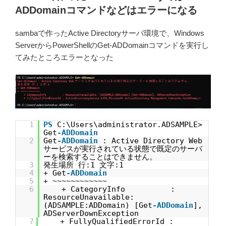
日:
ADDomainコマンドなどはエラーになる
sambaで作ったActive Directoryサーバ環境で、Windows
ServerからPowerShellのGet-ADDomainコマンドを実行し
てみたところエラーとなった
1
PS
C:\Users\administrator.ADSAMPLE>
Get
-ADDomain
2
Get
-ADDomain
: Active Directory Web
サービスが実行されている状態で既定のサーバ
ーを検索することはできません。
3
発生場所 行:1 文字:1
4
+ Get
-ADDomain
5
+ ~~~~~~~~~~~~
6
+ CategoryInfo :
ResourceUnavailable:
(ADSAMPLE:ADDomain) [Get
-ADDomain
],
ADServerDownException
7
+ FullyQualifiedErrorId :