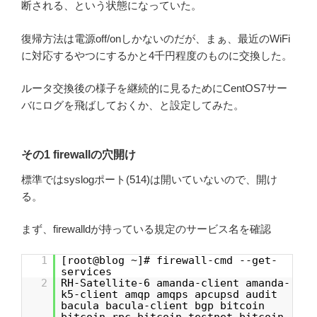
断される、という状態になっていた。
復帰方法は電源off/onしかないのだが、まぁ、最近のWiFi
に対応するやつにするかと4千円程度のものに交換した。
ルータ交換後の様子を継続的に見るためにCentOS7サー
バにログを飛ばしておくか、と設定してみた。
その1 firewallの穴開け
標準ではsyslogポート(514)は開いていないので、開け
る。
まず、firewalldが持っている規定のサービス名を確認
1
[root@blog ~]# firewall-cmd --get-
services
2
RH-Satellite-6 amanda-client amanda-
k5-client amqp amqps apcupsd audit
bacula bacula-client bgp bitcoin
bitcoin-rpc bitcoin-testnet bitcoin-