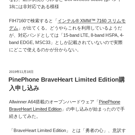
18には非対応である模様
FIH7160で検索すると「
インテル® XMM™ 7160 スリムモ
デム
」が出てくる。どうやらこれを利用しているようだ
が、対応バンドとしては「15-band LTE, 8-band HSPA, 4-
band EDGE, MSC33」としか記載されていないので実際
にどこで使えるのかが分からない。
投
2019年11月18日
稿
PinePhone BraveHeart Limited Edition購
日:
入申し込み
Allwinner A64搭載のオープンハードウェア「
PinePhone
BraveHeart Limited Edition
」の申し込みが始まったので手
続きしてみた。
「BraveHeart Limited Edition」 とは「勇者の心」、意訳す