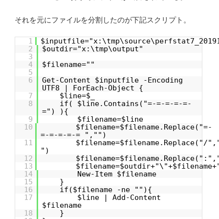
それを元にファイルを分割したのが下記スクリプト。
1
$inputfile="x:\tmp\source\perfstat7_2019
2
$outdir="x:\tmp\output"
3
4
$filename=""
5
6
Get-Content $inputfile -Encoding
UTF8 | ForEach-Object {
7
$line=$_
8
if( $line.Contains("=-=-=-=-=-
=") ){
9
$filename=$line
10
$filename=$filename.Replace("=-
=-=-=-=-= ","")
11
$filename=$filename.Replace("/",
")
12
$filename=$filename.Replace(":",
13
$filename=$outdir+"\"+$filename+
14
New-Item $filename
15
}
16
if($filename -ne ""){
17
$line | Add-Content
$filename
18
}