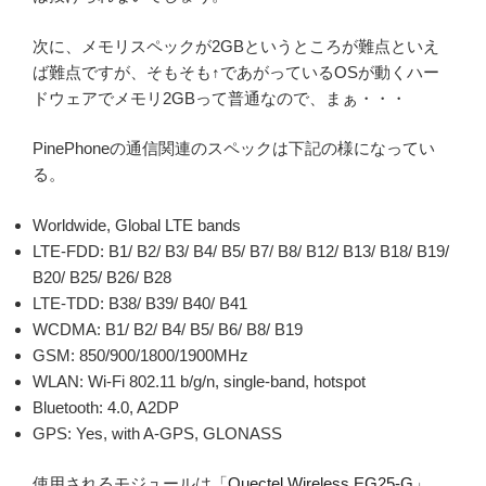
次に、メモリスペックが2GBというところが難点といえ
ば難点ですが、そもそも↑であがっているOSが動くハー
ドウェアでメモリ2GBって普通なので、まぁ・・・
PinePhoneの通信関連のスペックは下記の様になってい
る。
Worldwide, Global LTE bands
LTE-FDD: B1/ B2/ B3/ B4/ B5/ B7/ B8/ B12/ B13/ B18/ B19/
B20/ B25/ B26/ B28
LTE-TDD: B38/ B39/ B40/ B41
WCDMA: B1/ B2/ B4/ B5/ B6/ B8/ B19
GSM: 850/900/1800/1900MHz
WLAN: Wi-Fi 802.11 b/g/n, single-band, hotspot
Bluetooth: 4.0, A2DP
GPS: Yes, with A-GPS, GLONASS
使用されるモジュールは「
Quectel Wireless EG25-G
」