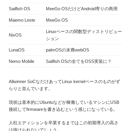
Sailfish OS
MeeGo OSだけどAndroid寄りの商用
Maemo Leste
MeeGo OS
Linuxベースの関数型ディストリビュー
NixOS
ション
LunaOS
palmOSの末裔webOS
Nemo Mobile
Sailfish OSの全てをOSS実装に？
Allwinner SoCなだけあってLinux kernelベースのものがず
らりと並んでいます。
現状は基本的にUbuntuなどが稼働しているマシンにUSB
接続してfirmwareを書き込むという感じになっている。
人柱エディションを卒業するまではこの初期導入の高さ
は抜けられないでしょう。