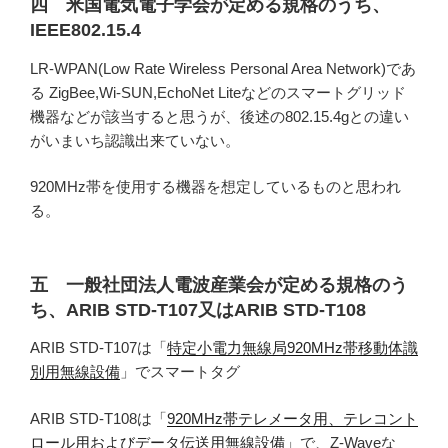
四 米国電気電子学会が定める規格のうち、
IEEE802.15.4
LR-WPAN(Low Rate Wireless Personal Area Network)であ
る ZigBee,Wi-SUN,EchoNet Liteなどのスマートグリッド
機器などが該当すると思うが、後述の802.15.4gとの違い
がいまいち認識出来ていない。
920MHz帯を使用する機器を想定しているものと思われ
る。
五 一般社団法人電波産業会が定める規格のう
ち、ARIB STD-T107又はARIB STD-T108
ARIB STD-T107は「
特定小電力無線局920MHz帯移動体識
別用無線設備
」でスマートタグ
ARIB STD-T108は「
920MHz帯テレメータ用、テレコント
ロール用およびデータ伝送用無線設備
」で、Z-Waveな