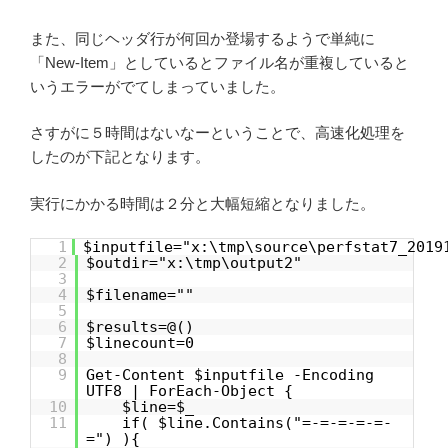
また、同じヘッダ行が何回か登場するようで単純に
「New-Item」としているとファイル名が重複していると
いうエラーがでてしまっていました。
さすがに５時間はないなーということで、高速化処理を
したのが下記となります。
実行にかかる時間は２分と大幅短縮となりました。
1
$inputfile="x:\tmp\source\perfstat7_2019
2
$outdir="x:\tmp\output2"
3
4
$filename=""
5
6
$results=@()
7
$linecount=0
8
9
Get-Content $inputfile -Encoding
UTF8 | ForEach-Object {
10
$line=$_
11
if( $line.Contains("=-=-=-=-=-
=") ){