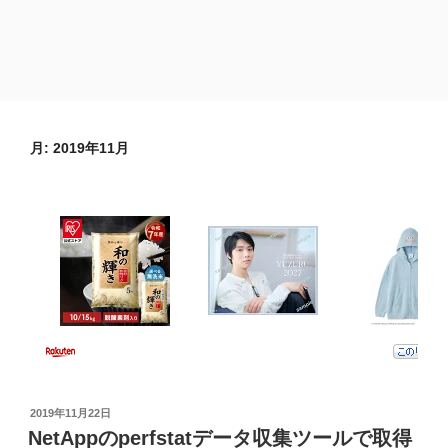
月:
2019年11月
投
2019年11月22日
稿
NetAppのperfstatデータ収集ツールで取得
日: