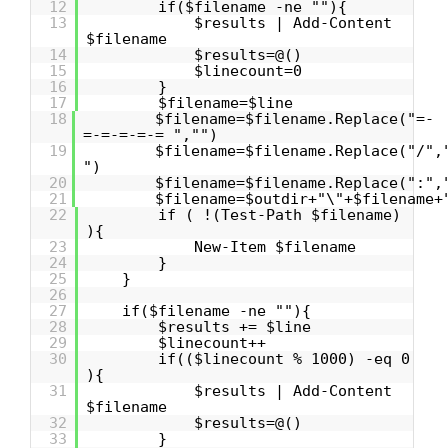
12
if($filename -ne ""){
13
$results | Add-Content
$filename
14
$results=@()
15
$linecount=0
16
}
17
$filename=$line
18
$filename=$filename.Replace("=-
=-=-=-=-= ","")
19
$filename=$filename.Replace("/",
")
20
$filename=$filename.Replace(":",
21
$filename=$outdir+"\"+$filename+
22
if ( !(Test-Path $filename)
){
23
New-Item $filename
24
}
25
}
26
27
if($filename -ne ""){
28
$results += $line
29
$linecount++
30
if(($linecount % 1000) -eq 0
){
31
$results | Add-Content
$filename
32
$results=@()
33
}