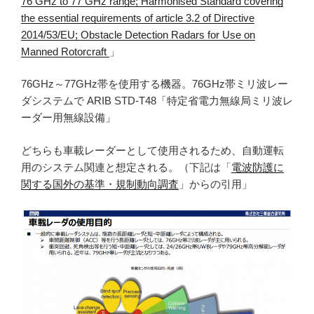
76 GHz to 77 GHz range; Harmonised Standard covering
the essential requirements of article 3.2 of Directive
2014/53/EU; Obstacle Detection Radars for Use on
Manned Rotorcraft
」
76GHz～77GHz帯を使用する機器。76GHz帯ミリ波レー
ダシステムで ARIB STD-T48「特定省電力無線局ミリ波レ
ーダー用無線設備」
どちらも車載レーダーとして使用されるため、自動運転
用のシステム関連と想定される。（下記は「
電波防護に
関する国外の基準・規制動向調査
」からの引用」