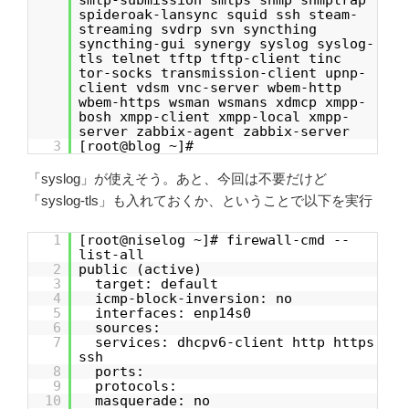
spideroak-lansync squid ssh steam-
streaming svdrp svn syncthing
syncthing-gui synergy syslog syslog-
tls telnet tftp tftp-client tinc
tor-socks transmission-client upnp-
client vdsm vnc-server wbem-http
wbem-https wsman wsmans xdmcp xmpp-
bosh xmpp-client xmpp-local xmpp-
server zabbix-agent zabbix-server
3
[root@blog ~]#
「syslog」が使えそう。あと、今回は不要だけど
「syslog-tls」も入れておくか、ということで以下を実行
1
[root@niselog ~]# firewall-cmd --
list-all
2
public (active)
3
target: default
4
icmp-block-inversion: no
5
interfaces: enp14s0
6
sources:
7
services: dhcpv6-client http https
ssh
8
ports:
9
protocols:
10
masquerade: no