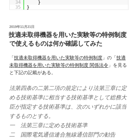
34
}
35
}
投
2019年11月21日
稿
技適未取得機器を用いた実験等の特例制度
日:
で使えるものは何か確認してみた
「
技適未取得機器を用いた実験等の特例制度
」の「
技適
未取得機器を用いた実験等の特例制度 関係法令
」を見る
と下記の記載がある。
法第四条の二第二項の規定により法第三章に定
める技術基準に相当する技術基準として総務大
臣が指定する技術基準は、次のいずれかに該当
するものとする。
一 法第三章に定める技術基準
二 国際電気通信連合無線通信部門の勧告