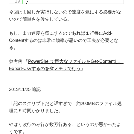
19
}
今回は１回しか実行しないので速度を気にする必要がな
いので簡単さを優先している。
もし、出力速度を気にするのであれば１行毎にAdd-
Contentするのは非常に効率が悪いので工夫が必要とな
る。
参考例:「
PowerShellで巨大なファイルをGet-Contentし、
Export-Csvするのを省メモリで行う
」
2019/11/25 追記
上記のスクリプトだと遅すぎで、約200MBのファイル処
理に５時間かかりました。
やはり改行のみ行が数万行ある、というのが悪かったよ
うです。