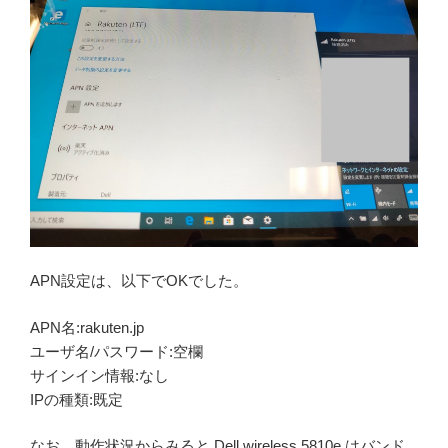
APN設定は、以下でOKでした。
APN名:rakuten.jp
ユーザ名/パスワード:空欄
サインイン情報:なし
IPの種類:既定
なお、動作状況からみると Dell wireless 5810e はバンド