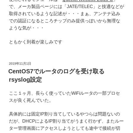
で、メーカ製品ページには「JATE/TELEC」と技適などが
取得されているような記述が・・・まぁ、アンテナ込み
での認証になるところチップのみ提供っぽいから無理な
ような気が・・・
ともかく到着が楽しみです
投
2019年11月1日
稿
CentOS7でルータのログを受け取る
日:
rsyslog設定
ここ１ヶ月、長らく使っていたWiFiルータの一部プロセ
スが良く死んでいた。
具体的には固定IP割り当てしているやつらは問題ないの
だが、DHCPによるIP割り当てがうまく行かず、またルー
ター管理画面にアクセスしようとしても途中で接続が切