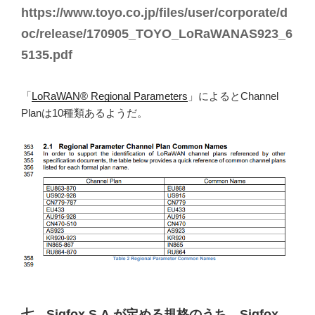
https://www.toyo.co.jp/files/user/corporate/d
oc/release/170905_TOYO_LoRaWANAS923_6
5135.pdf
「
LoRaWAN® Regional Parameters
」によるとChannel
Planは10種類あるようだ。
七 Sigfox S.A.が定める規格のうち、Sigfox