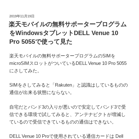
投
2019年11月19日
稿
楽天モバイルの無料サポータープログラム
日:
をWindowsタブレットDELL Venue 10
Pro 5055で使って見た
楽天モバイルの無料サポータープログラムのSIMを
microSIMスロットがついているDELL Venue 10 Pro 5055
にさしてみた。
SIMをさしてみると「Rakuten」と認識はしているものの
通信が出来る状態にならない。
自宅だとバンド3の入りが悪いので安定してバンド3で受
信できる環境で試してみると、アンテナピクトが増減し
ているので受信できているものの通信はできない。
DELL Venue 10 Proで使用されている通信カードは Dell