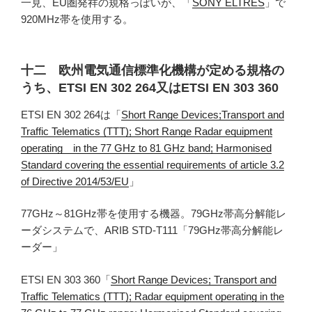
一見、EU圏発祥の規格っぽいが、「
SONY ELTRES
」で
920MHz帯を使用する。
十二 欧州電気通信標準化機構が定める規格の
うち、ETSI EN 302 264又はETSI EN 303 360
ETSI EN 302 264は「
Short Range Devices;Transport and
Traffic Telematics (TTT); Short Range Radar equipment
operating in the 77 GHz to 81 GHz band; Harmonised
Standard covering the essential requirements of article 3.2
of Directive 2014/53/EU
」
77GHz～81GHz帯を使用する機器。79GHz帯高分解能レ
ーダシステムで、ARIB STD-T111「79GHz帯高分解能レ
ーダー」
ETSI EN 303 360「
Short Range Devices; Transport and
Traffic Telematics (TTT); Radar equipment operating in the