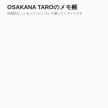
コ
OSAKANA TAROのメモ帳
ン
技術的なことをメインにいろいろ書いてくサイトです
テ
ン
ツ
へ
ス
キ
ッ
プ