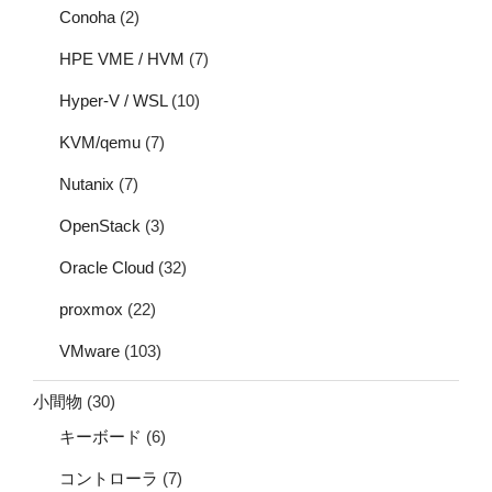
Conoha
(2)
HPE VME / HVM
(7)
Hyper-V / WSL
(10)
KVM/qemu
(7)
Nutanix
(7)
OpenStack
(3)
Oracle Cloud
(32)
proxmox
(22)
VMware
(103)
小間物
(30)
キーボード
(6)
コントローラ
(7)