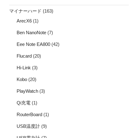
マイナーハード
(163)
ArecX6
(1)
Ben NanoNote
(7)
Eee Note EA800
(42)
Flucard
(20)
Hi-Link
(3)
Kobo
(20)
PlayWatch
(3)
Qi充電
(1)
RouterBoard
(1)
USB温度計
(9)
USB電力計
(7)