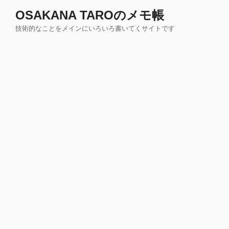
コ
OSAKANA TAROのメモ帳
ン
技術的なことをメインにいろいろ書いてくサイトです
テ
ン
ツ
へ
ス
キ
ッ
プ