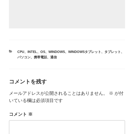
カ
CPU
、
INTEL
、
OS
、
WINDOWS
、
WINDOWSタブレット
、
タブレット
、
テ
パソコン
、
携帯電話
、
通信
ゴ
リ
ー
コメントを残す
メールアドレスが公開されることはありません。
※
が付
いている欄は必須項目です
コメント
※