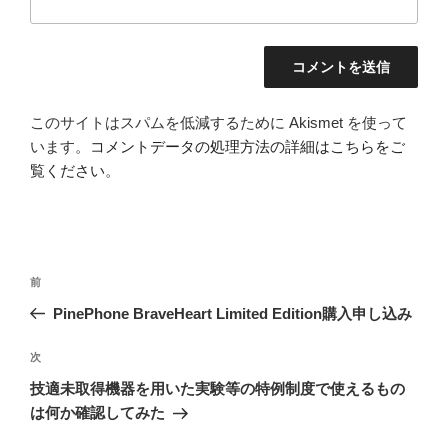
このサイトはスパムを低減するために Akismet を使って
います。
コメントデータの処理方法の詳細はこちらをご
覧ください
。
投
前
前
稿
の
PinePhone BraveHeart Limited Edition購入申し込み
ナ
投
ビ
稿
次
次
ゲ
の
技適未取得機器を用いた実験等の特例制度で使えるもの
投
ー
は何か確認してみた
稿
シ