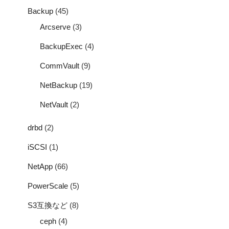
Backup
(45)
Arcserve
(3)
BackupExec
(4)
CommVault
(9)
NetBackup
(19)
NetVault
(2)
drbd
(2)
iSCSI
(1)
NetApp
(66)
PowerScale
(5)
S3互換など
(8)
ceph
(4)