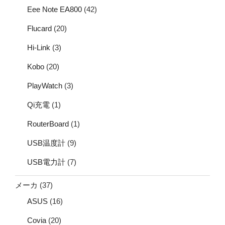
Eee Note EA800
(42)
Flucard
(20)
Hi-Link
(3)
Kobo
(20)
PlayWatch
(3)
Qi充電
(1)
RouterBoard
(1)
USB温度計
(9)
USB電力計
(7)
メーカ
(37)
ASUS
(16)
Covia
(20)