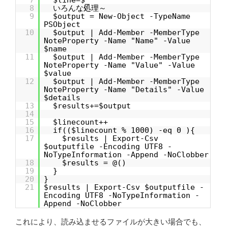
7
$line=$_
8
いろんな処理～
9
$output = New-Object -TypeName
PSObject
10
$output | Add-Member -MemberType
NoteProperty -Name "Name" -Value
$name
11
$output | Add-Member -MemberType
NoteProperty -Name "Value" -Value
$value
12
$output | Add-Member -MemberType
NoteProperty -Name "Details" -Value
$details
13
$results+=$output
14
15
$linecount++
16
if(($linecount % 1000) -eq 0 ){
17
$results | Export-Csv
$outputfile -Encoding UTF8 -
NoTypeInformation -Append -NoClobber
18
$results = @()
19
}
20
}
21
$results | Export-Csv $outputfile -
Encoding UTF8 -NoTypeInformation -
Append -NoClobber
これにより、読み込ませるファイルが大きい場合でも、