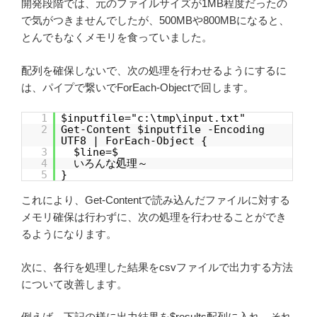
開発段階では、元のファイルサイズが1MB程度だったの
で気がつきませんでしたが、500MBや800MBになると、
とんでもなくメモリを食っていました。
配列を確保しないで、次の処理を行わせるようにするに
は、パイプで繋いでForEach-Objectで回します。
1
$inputfile="c:\tmp\input.txt"
2
Get-Content $inputfile -Encoding
UTF8 | ForEach-Object {
3
$line=$_
4
いろんな処理～
5
}
これにより、Get-Contentで読み込んだファイルに対する
メモリ確保は行わずに、次の処理を行わせることができ
るようになります。
次に、各行を処理した結果をcsvファイルで出力する方法
について改善します。
例えば、下記の様に出力結果を$results配列に入れ、それ