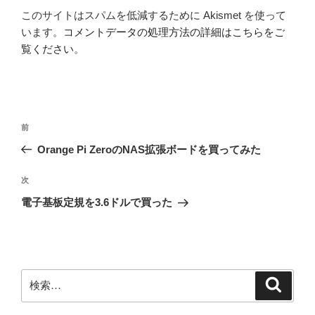
このサイトはスパムを低減するために Akismet を使って
います。
コメントデータの処理方法の詳細はこちらをご
覧ください
。
投
前
前
稿
の
Orange Pi ZeroのNAS拡張ボードを買ってみた
ナ
投
ビ
稿
次
次
ゲ
の
電子基板定規を3.6ドルで買った
投
ー
稿
シ
ョ
ン
検
検
索
索: