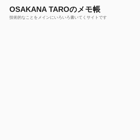
コ
OSAKANA TAROのメモ帳
ン
技術的なことをメインにいろいろ書いてくサイトです
テ
ン
ツ
へ
ス
キ
ッ
プ