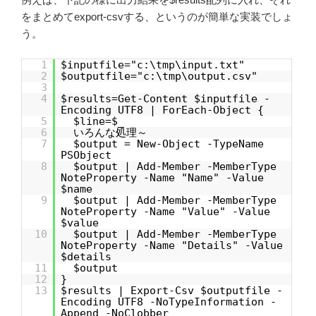
をまとめてexport-csvする、というのが簡単な実装でしょ
う。
1
$inputfile="c:\tmp\input.txt"
2
$outputfile="c:\tmp\output.csv"
3
4
$results=Get-Content $inputfile -
Encoding UTF8 | ForEach-Object {
5
$line=$_
6
いろんな処理～
7
$output = New-Object -TypeName
PSObject
8
$output | Add-Member -MemberType
NoteProperty -Name "Name" -Value
$name
9
$output | Add-Member -MemberType
NoteProperty -Name "Value" -Value
$value
10
$output | Add-Member -MemberType
NoteProperty -Name "Details" -Value
$details
11
$output
12
}
13
$results | Export-Csv $outputfile -
Encoding UTF8 -NoTypeInformation -
Append -NoClobber