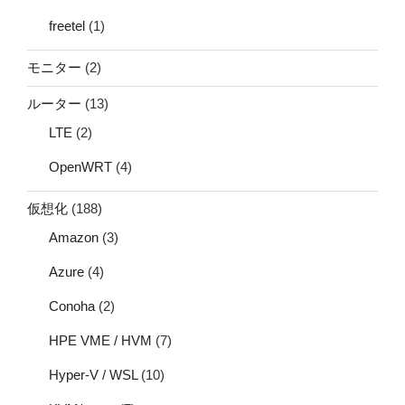
freetel
(1)
モニター
(2)
ルーター
(13)
LTE
(2)
OpenWRT
(4)
仮想化
(188)
Amazon
(3)
Azure
(4)
Conoha
(2)
HPE VME / HVM
(7)
Hyper-V / WSL
(10)