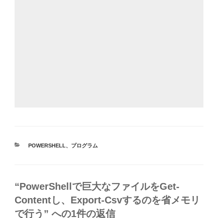
カ
POWERSHELL
、
プログラム
テ
ゴ
リ
ー
“PowerShellで巨大なファイルをGet-
Contentし、Export-Csvするのを省メモリ
で行う” への1件の返信