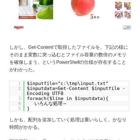
しかし、Get-Contentで取得したファイルを、下記の様に
そのまま変数に突っ込むとファイル容量の数倍のメモリ
を確保しまう、というPowerShellの仕様が存在すること
がわかった。
1
$inputfile="c:\tmp\input.txt"
2
$inputdata=Get-Content $inputfile -
Encoding UTF8
3
foreach($line in $inputdata){
4
いろんな処理～
5
}
しかも、配列を追加していく処理は重いらしく、かなり
時間がかかる。