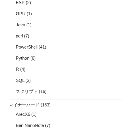
ESP
(2)
GPU
(1)
Java
(1)
perl
(7)
PowerShell
(41)
Python
(8)
R
(4)
SQL
(3)
スクリプト
(16)
マイナーハード
(163)
ArecX6
(1)
Ben NanoNote
(7)