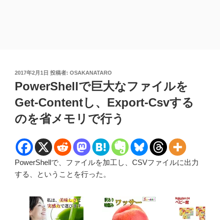
投
2017年2月1日
投稿者:
OSAKANATARO
稿
PowerShellで巨大なファイルを
日:
Get-Contentし、Export-Csvする
のを省メモリで行う
PowerShellで、ファイルを加工し、CSVファイルに出力
する、ということを行った。