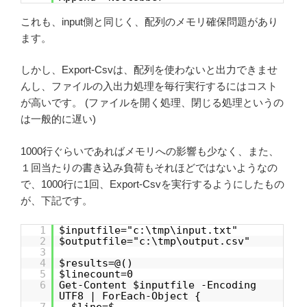
これも、input側と同じく、配列のメモリ確保問題があり
ます。
しかし、Export-Csvは、配列を使わないと出力できませ
んし、ファイルの入出力処理を毎行実行するにはコスト
が高いです。 (ファイルを開く処理、閉じる処理というの
は一般的に遅い)
1000行ぐらいであればメモリへの影響も少なく、また、
１回当たりの書き込み負荷もそれほどではないようなの
で、1000行に1回、Export-Csvを実行するようにしたもの
が、下記です。
1
$inputfile="c:\tmp\input.txt"
2
$outputfile="c:\tmp\output.csv"
3
4
$results=@()
5
$linecount=0
6
Get-Content $inputfile -Encoding
UTF8 | ForEach-Object {