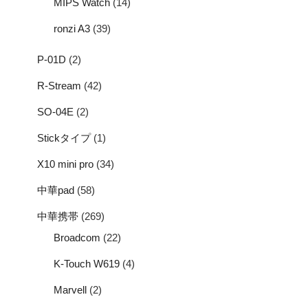
MIPS Watch
(14)
ronzi A3
(39)
P-01D
(2)
R-Stream
(42)
SO-04E
(2)
Stickタイプ
(1)
X10 mini pro
(34)
中華pad
(58)
中華携帯
(269)
Broadcom
(22)
K-Touch W619
(4)
Marvell
(2)