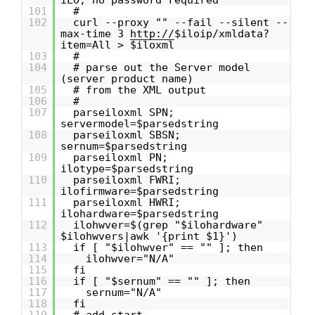
iLO, no password required
101
#
102
curl --proxy "" --fail --silent --
max-time 3
http://
$iloip/xmldata?
item=All > $iloxml
103
#
104
# parse out the Server model
(server product name)
105
# from the XML output
106
#
107
parseiloxml SPN;
servermodel=$parsedstring
108
parseiloxml SBSN;
sernum=$parsedstring
109
parseiloxml PN;
ilotype=$parsedstring
110
parseiloxml FWRI;
ilofirmware=$parsedstring
111
parseiloxml HWRI;
ilohardware=$parsedstring
112
ilohwver=$(grep "$ilohardware"
$ilohwvers|awk '{print $1}')
113
if [ "$ilohwver" == "" ]; then
114
ilohwver="N/A"
115
fi
116
if [ "$sernum" == "" ]; then
117
sernum="N/A"
118
fi