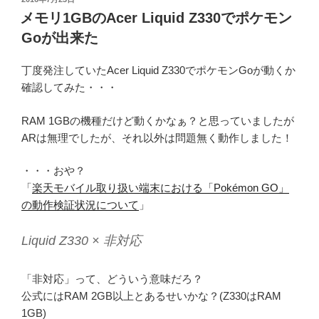
稿
メモリ1GBのAcer Liquid Z330でポケモン
日:
Goが出来た
丁度発注していたAcer Liquid Z330でポケモンGoが動くか
確認してみた・・・
RAM 1GBの機種だけど動くかなぁ？と思っていましたが
ARは無理でしたが、それ以外は問題無く動作しました！
・・・おや？
「
楽天モバイル取り扱い端末における「Pokémon GO」
の動作検証状況について
」
Liquid Z330 × 非対応
「非対応」って、どういう意味だろ？
公式にはRAM 2GB以上とあるせいかな？(Z330はRAM
1GB)