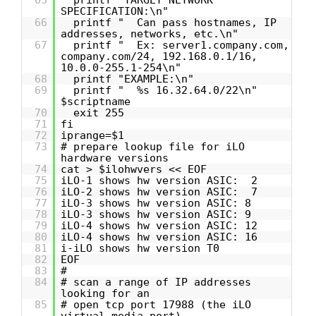
65
printf "TARGET NETWORK
SPECIFICATION:\n"
66
printf " Can pass hostnames, IP
addresses, networks, etc.\n"
67
printf " Ex: server1.company.com,
company.com/24, 192.168.0.1/16,
10.0.0-255.1-254\n"
68
printf "EXAMPLE:\n"
69
printf " %s 16.32.64.0/22\n"
$scriptname
70
exit 255
71
fi
72
iprange=$1
73
# prepare lookup file for iLO
hardware versions
74
cat > $ilohwvers << EOF
75
iLO-1 shows hw version ASIC: 2
76
iLO-2 shows hw version ASIC: 7
77
iLO-3 shows hw version ASIC: 8
78
iLO-3 shows hw version ASIC: 9
79
iLO-4 shows hw version ASIC: 12
80
iLO-4 shows hw version ASIC: 16
81
i-iLO shows hw version T0
82
EOF
83
#
84
# scan a range of IP addresses
looking for an
85
# open tcp port 17988 (the iLO