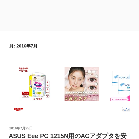
月:
2016年7月
投
2016年7月25日
稿
ASUS Eee PC 1215N用のACアダプタを安
日: