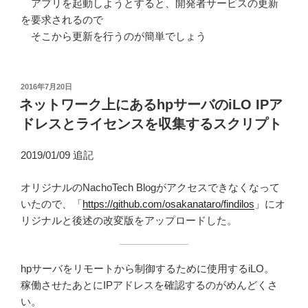
アプリを起動しようとすると、開発者サービスの更新
を要求されるので
そこから更新を行うのが簡単でしょう
投
2016年7月20日
稿
ネットワーク上にあるhpサーバのiLO IPア
日:
ドレスとライセンスを収集するスクリプト
2019/01/09 追記
オリジナルのNachoTech Blogがアクセスできなくなって
いたので、「
https://github.com/osakanataro/findilos
」にオ
リジナルと後述の改変版をアップロードした。
hpサーバをリモートから制御するために使用するiLO。
稼働させたあとにIPアドレスを確認するのがめんどくさ
い。