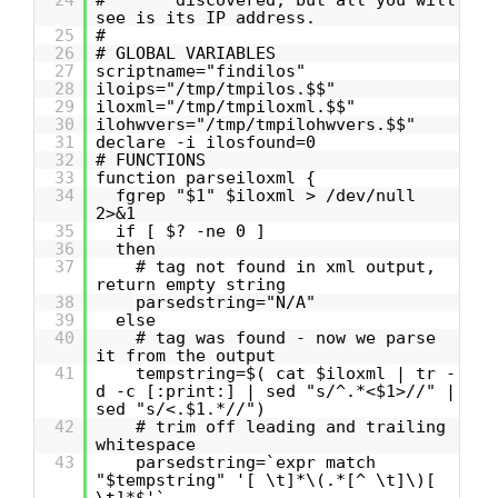
24
# discovered, but all you will
see is its IP address.
25
#
26
# GLOBAL VARIABLES
27
scriptname="findilos"
28
iloips="/tmp/tmpilos.$$"
29
iloxml="/tmp/tmpiloxml.$$"
30
ilohwvers="/tmp/tmpilohwvers.$$"
31
declare -i ilosfound=0
32
# FUNCTIONS
33
function parseiloxml {
34
fgrep "$1" $iloxml > /dev/null
2>&1
35
if [ $? -ne 0 ]
36
then
37
# tag not found in xml output,
return empty string
38
parsedstring="N/A"
39
else
40
# tag was found - now we parse
it from the output
41
tempstring=$( cat $iloxml | tr -
d -c [:print:] | sed "s/^.*<$1>//" |
sed "s/<.$1.*//")
42
# trim off leading and trailing
whitespace
43
parsedstring=`expr match
"$tempstring" '[ \t]*\(.*[^ \t]\)[