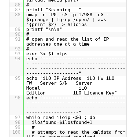
virtual media port)
86
#
87
printf "Scanning..."
88
nmap -n -P0 -sS -p 17988 -oG -
$iprange | fgrep /open/ | awk
'{print $2}' > $iloips
89
printf "\n\n"
90
#
91
# open and read the list of IP
addresses one at a time
92
#
93
exec 3< $iloips
94
echo "--------------- ------ -------
- ------------ ---------------------
---- -------------------- ----------
-------------------"
95
echo "iLO IP Address iLO HW iLO
FW Server S/N Server
Model iLO
Edition iLO Licence Key"
96
echo "--------------- ------ -------
- ------------ ---------------------
---- -------------------- ----------
-------------------"
97
while read iloip <&3 ; do
98
ilosfound=$ilosfound+1
99
#
100
# attempt to read the xmldata from