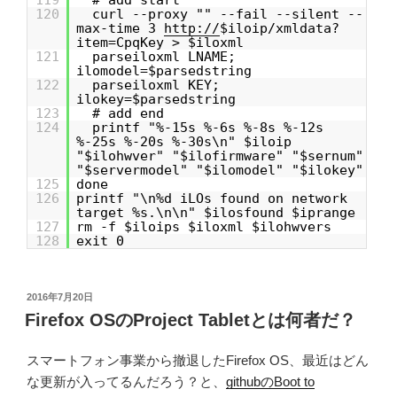
119
# add start
120
curl --proxy "" --fail --silent --
max-time 3
http://
$iloip/xmldata?
item=CpqKey > $iloxml
121
parseiloxml LNAME;
ilomodel=$parsedstring
122
parseiloxml KEY;
ilokey=$parsedstring
123
# add end
124
printf "%-15s %-6s %-8s %-12s
%-25s %-20s %-30s\n" $iloip
"$ilohwver" "$ilofirmware" "$sernum"
"$servermodel" "$ilomodel" "$ilokey"
125
done
126
printf "\n%d iLOs found on network
target %s.\n\n" $ilosfound $iprange
127
rm -f $iloips $iloxml $ilohwvers
128
exit 0
投
2016年7月20日
稿
Firefox OSのProject Tabletとは何者だ？
日:
スマートフォン事業から撤退したFirefox OS、最近はどん
な更新が入ってるんだろう？と、
githubのBoot to