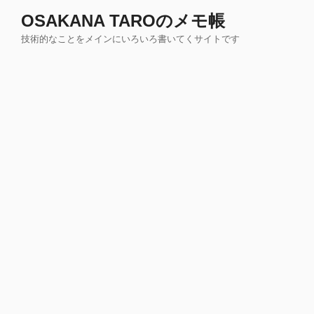
コ
OSAKANA TAROのメモ帳
ン
技術的なことをメインにいろいろ書いてくサイトです
テ
ン
ツ
へ
ス
キ
ッ
プ