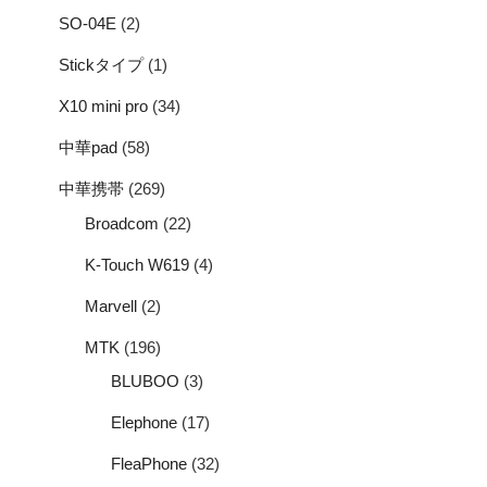
SO-04E
(2)
Stickタイプ
(1)
X10 mini pro
(34)
中華pad
(58)
中華携帯
(269)
Broadcom
(22)
K-Touch W619
(4)
Marvell
(2)
MTK
(196)
BLUBOO
(3)
Elephone
(17)
FleaPhone
(32)