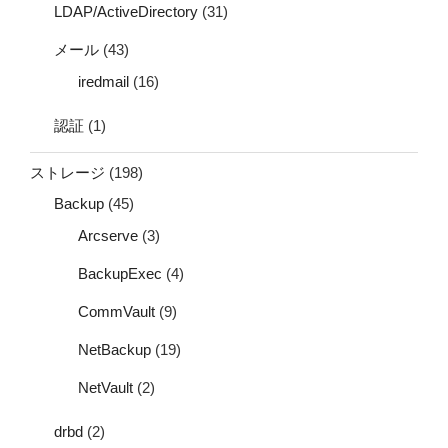
LDAP/ActiveDirectory
(31)
メール
(43)
iredmail
(16)
認証
(1)
ストレージ
(198)
Backup
(45)
Arcserve
(3)
BackupExec
(4)
CommVault
(9)
NetBackup
(19)
NetVault
(2)
drbd
(2)