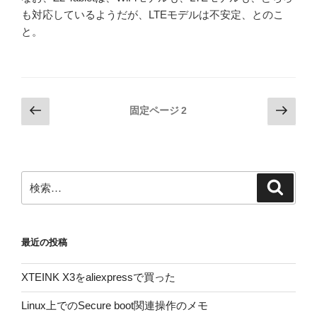
も対応しているようだが、LTEモデルは不安定、とのこ
と。
投
前
次
固定ページ
2
の
の
稿
ペ
ペ
の
ー
ー
ペ
ジ
ジ
検
検
ー
索
索:
ジ
送
最近の投稿
り
XTEINK X3をaliexpressで買った
Linux上でのSecure boot関連操作のメモ