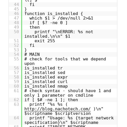
\t]*$'`
44
fi
45
}
46
function is_installed {
47
which $1 > /dev/null 2>&1
48
if [ $? -ne 0 ]
49
then
50
printf "\nERROR: %s not
installed.\n\n" $1
51
exit 255
52
fi
53
}
54
# MAIN
55
# check for tools that we depend
upon
56
is_installed tr
57
is_installed sed
58
is_installed expr
59
is_installed curl
60
is_installed nmap
61
# check syntax - should have 1 and
only 1 parameter on cmdline
62
if [ $# -ne 1 ]; then
63
printf "%s %s (
http://blog.nachotech.com/
)\n"
$scriptname $scriptversion
64
printf "Usage: %s {target network
specification}\n" $scriptname