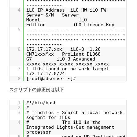
------------------- ----------------
-------------
4
iLO IP Address iLO HW iLO FW
Server S/N Server
Model iLO
Edition iLO Licence Key
5
--------------- ------ -------- ----
-------- ------------------------- -
------------------- ----------------
-------------
6
172.17.17.xxx iLO-3 1.26
CN71xxxMxx ProLiant DL360
G7 iLO 3 Advanced
xxxxx-xxxxx-xxxxx-xxxxxx-xxxxx
7
1 iLOs found on network target
172.17.17.0/24
8
[root@adserver ~]#
スクリプトの修正例は以下
1
#!/bin/bash
2
#
3
# findilos - Search a local network
segment for iLOs
4
# The iLO is the
Integrated Lights-Out management
processor