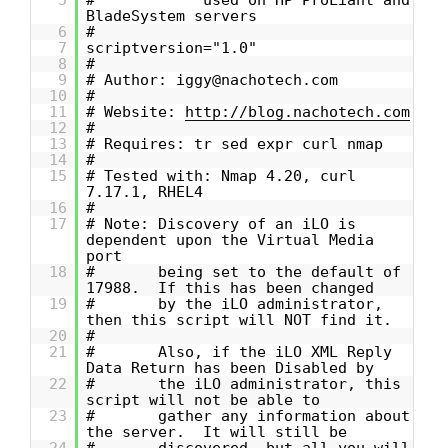
5
# used on HP ProLiant and
BladeSystem servers
6
#
7
scriptversion="1.0"
8
#
9
# Author: iggy@nachotech.com
10
#
11
# Website:
http://blog.nachotech.com
12
#
13
# Requires: tr sed expr curl nmap
14
#
15
# Tested with: Nmap 4.20, curl
7.17.1, RHEL4
16
#
17
# Note: Discovery of an iLO is
dependent upon the Virtual Media
port
18
# being set to the default of
17988. If this has been changed
19
# by the iLO administrator,
then this script will NOT find it.
20
#
21
# Also, if the iLO XML Reply
Data Return has been Disabled by
22
# the iLO administrator, this
script will not be able to
23
# gather any information about
the server. It will still be