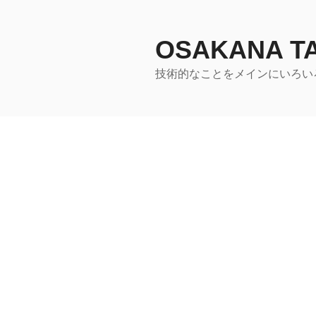
コ
ン
テ
OSAKANA 
ン
技術的なことをメインにいろい
ツ
へ
ス
キ
ッ
プ