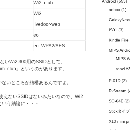
Android
(553)
Wi2_club
anbox
(1)
Wi2
GalaxyNex
livedoor-web
IS01
(3)
eo
Kindle Fire
eo_WPA2/AES
MIPS Andro
MIPS W
えないWi2 300用のSSIDとして、
emium_club」というのがあります。
ronzi A
P-01D
(2)
」しかないところが結構あるんですよ。
R-Stream
(
しか使えないSSIDはないみたいなので、Wi2
SO-04E
(2)
という結論に・・・
Stickタイプ
X10 mini pr