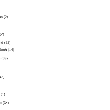
us
(2)
(2)
id
(82)
atch
(14)
3
(39)
42)
(1)
o
(34)