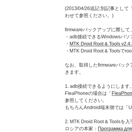
(2013/04/26追記:別記事として
わせて参照ください。)
firmwareバックアップに際し
・adb接続できるWindowsパソ
・
MTK Droid Root & Tools v2.4.
・MTK Droid Root & Tools
なお、取得したfirmwareバックア
きます。
1. adb接続できるようにします
FleaPhoneの場合は「
FleaPh
参照してください。
もちろんAndroid端末側では
2. MTK Droid Root & Tool
ロシアの本家：
Программа для 