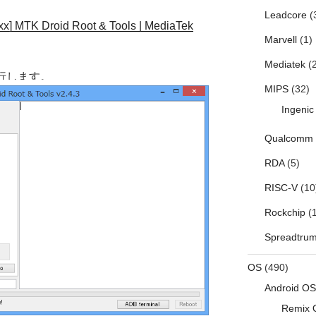
Leadcore
(
x] MTK Droid Root & Tools | MediaTek
Marvell
(1)
Mediatek
(2
sを実行します。
MIPS
(32)
Ingenic
Qualcomm
RDA
(5)
RISC-V
(10
Rockchip
(1
Spreadtru
OS
(490)
Android OS
Remix 