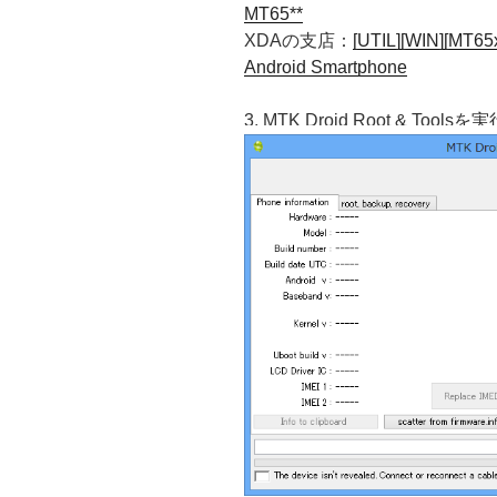
MT65**
XDAの支店：
[UTIL][WIN][MT65x
Android Smartphone
3. MTK Droid Root & Tool