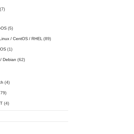
(7)
eOS
(5)
Linux / CentOS / RHEL
(89)
h OS
(1)
/ Debian
(62)
ch
(4)
79)
oT
(4)