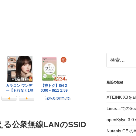
検
索:
最近の投稿
XTEINK X3をa
Linux上でのSe
openKylyn 
で使える公衆無線LANのSSID
Nutanix CE