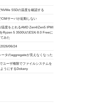
reeでNVMe SSDの温度を確認する
FreeでCIMサーバが起動しない
U温度をとれるAMD Zen4/Zen5 IPMI
erをRyzen 5 3500UのESXi 8.0 Freeに
してみた
026/06/24
レータのaggregateが見えなくなった
OS上でユーザ権限でファイルシステムを
うにするDokany