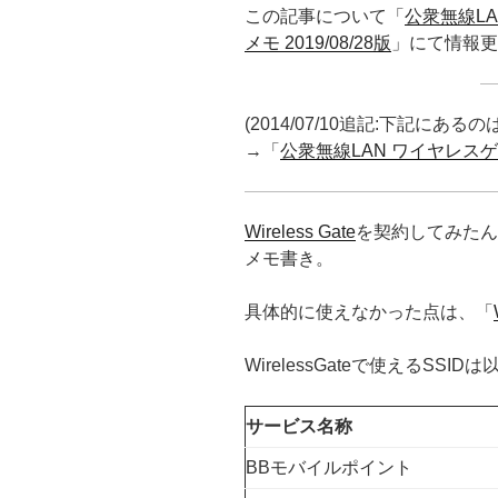
この記事について「
公衆無線L
メモ 2019/08/28版
」にて情報更
(2014/07/10追記:下記に
→「
公衆無線LAN ワイヤレスゲ
Wireless Gate
を契約してみたん
メモ書き。
具体的に使えなかった点は、「
WirelessGateで使えるSSI
サービス名称
BBモバイルポイント