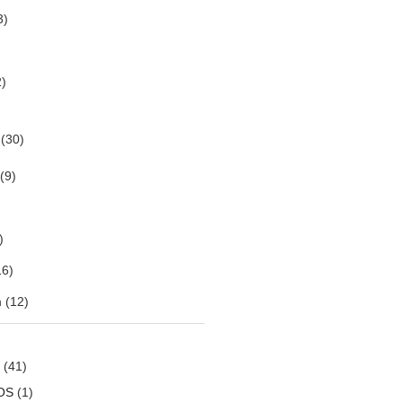
3)
)
(30)
(9)
)
6)
m
(12)
(41)
OS
(1)