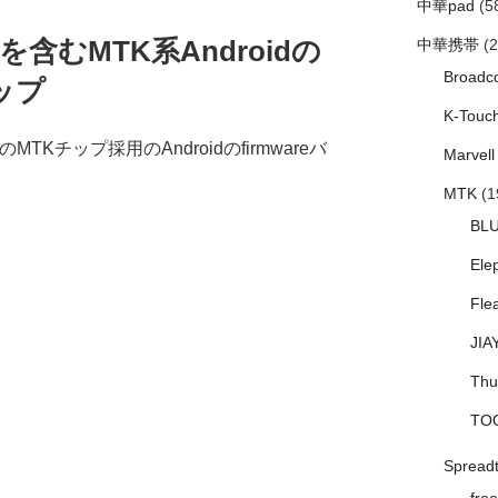
中華pad
(5
D02を含むMTK系Androidの
中華携帯
(2
Broadc
アップ
K-Touc
などのMTKチップ採用のAndroidのfirmwareバ
Marvell
MTK
(1
BL
Ele
Fle
JIA
Thu
TO
Spread
free