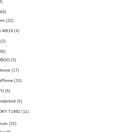
8)
69)
om
(22)
h W619
(4)
(2)
96)
UBOO
(3)
phone
(17)
aPhone
(32)
YU
(6)
nderbird
(5)
OKY T1982
(11)
trum
(32)
tel
(8)