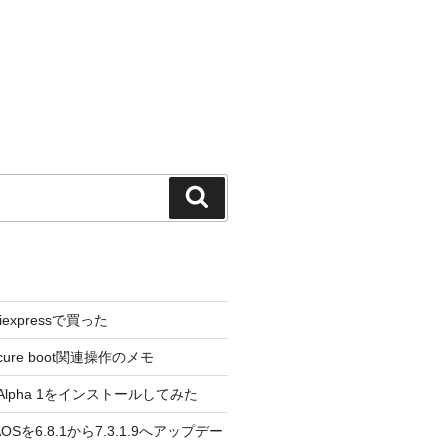
検
索
liexpressで買った
cure boot関連操作のメモ
3.0 Alpha 1をインストールしてみた
 のAOSを6.8.1から7.3.1.9へアップデー