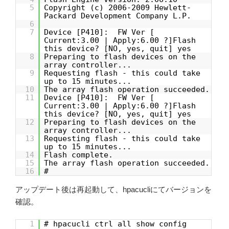
5
Copyright (c) 2006-2009 Hewlett-
Packard Development Company L.P.
6
7
Device [P410]: FW Ver [
Current:3.00 | Apply:6.00 ?]Flash
this device? [NO, yes, quit] yes
8
Preparing to flash devices on the
array controller...
9
Requesting flash - this could take
up to 15 minutes...
10
The array flash operation succeeded.
11
Device [P410]: FW Ver [
Current:3.00 | Apply:6.00 ?]Flash
this device? [NO, yes, quit] yes
12
Preparing to flash devices on the
array controller...
13
Requesting flash - this could take
up to 15 minutes...
14
Flash complete.
15
The array flash operation succeeded.
16
#
アップデート後は再起動して、hpacucliにてバージョンを
確認。
1
# hpacucli ctrl all show config