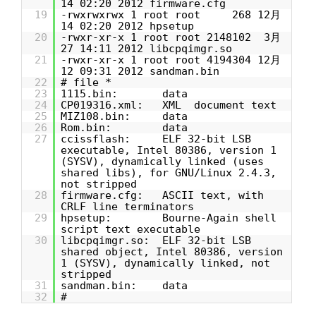
14 02:20 2012 firmware.cfg
19
-rwxrwxrwx 1 root root 268 12月
14 02:20 2012 hpsetup
20
-rwxr-xr-x 1 root root 2148102 3月
27 14:11 2012 libcpqimgr.so
21
-rwxr-xr-x 1 root root 4194304 12月
12 09:31 2012 sandman.bin
22
# file *
23
1115.bin: data
24
CP019316.xml: XML document text
25
MIZ108.bin: data
26
Rom.bin: data
27
ccissflash: ELF 32-bit LSB
executable, Intel 80386, version 1
(SYSV), dynamically linked (uses
shared libs), for GNU/Linux 2.4.3,
not stripped
28
firmware.cfg: ASCII text, with
CRLF line terminators
29
hpsetup: Bourne-Again shell
script text executable
30
libcpqimgr.so: ELF 32-bit LSB
shared object, Intel 80386, version
1 (SYSV), dynamically linked, not
stripped
31
sandman.bin: data
32
#