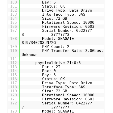
100
Bay: 5
101
Status: OK
102
Drive Type: Data Drive
103
Interface Type: SAS
104
Size: 72 GB
105
Rotational Speed: 10000
106
Firmware Revision: 0603
107
Serial Number: 0522???
3 3??????3
108
Model: SEAGATE
ST973402SSUN72G
109
PHY Count: 2
110
PHY Transfer Rate: 3.0Gbps,
Unknown
111
112
physicaldrive 2I:0:6
113
Port: 2I
114
Box: 0
115
Bay: 6
116
Status: OK
117
Drive Type: Data Drive
118
Interface Type: SAS
119
Size: 72 GB
120
Rotational Speed: 10000
121
Firmware Revision: 0603
122
Serial Number: 0422???
7 3??????7
123
Model: SEAGATE