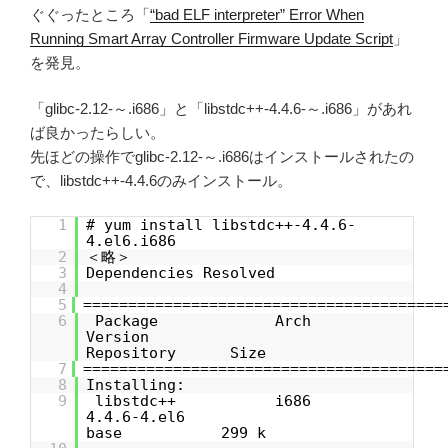
ぐぐったところ「
“bad ELF interpreter” Error When
Running Smart Array Controller Firmware Update Script
」
を発見。
「glibc-2.12-～.i686」と「libstdc++-4.4.6-～.i686」があれ
ば良かったらしい。
先ほどの操作でglibc-2.12-～.i686はインストールされたの
で、libstdc++-4.4.6のみインストール。
1
# yum install libstdc++-4.4.6-
4.el6.i686
2
＜略＞
3
Dependencies Resolved
4
5
========================================
6
Package Arch
Version
Repository Size
7
========================================
8
Installing:
9
libstdc++ i686
4.4.6-4.el6
base 299 k