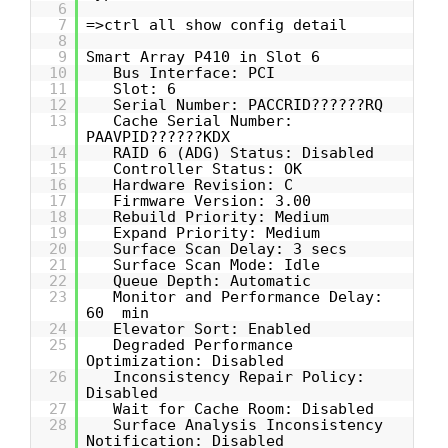
6
7
=>ctrl all show config detail
8
9
Smart Array P410 in Slot 6
10
Bus Interface: PCI
11
Slot: 6
12
Serial Number: PACCRID??????RQ
13
Cache Serial Number:
PAAVPID??????KDX
14
RAID 6 (ADG) Status: Disabled
15
Controller Status: OK
16
Hardware Revision: C
17
Firmware Version: 3.00
18
Rebuild Priority: Medium
19
Expand Priority: Medium
20
Surface Scan Delay: 3 secs
21
Surface Scan Mode: Idle
22
Queue Depth: Automatic
23
Monitor and Performance Delay:
60 min
24
Elevator Sort: Enabled
25
Degraded Performance
Optimization: Disabled
26
Inconsistency Repair Policy:
Disabled
27
Wait for Cache Room: Disabled
28
Surface Analysis Inconsistency
Notification: Disabled