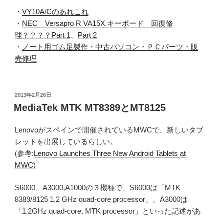
・
VY10A/Cのあれこれ
・
NEC Versapro R VA15X キーボード 回復修
理？？？？Part 1
、
Part 2
・
ノート用ゴム足製作・中古パソコン・ＰＣパーツ・販
売修理
投
2013年2月26日
稿
MediaTek MTK MT8389とMT8125
日:
Lenovoがスペインで開催されているMWCで、新しいタブ
レットを出展しているらしい。
(参考:
Lenovo Launches Three New Android Tablets at
MWC
)
S6000、A3000,A1000の３機種で、S6000は「MTK
8389/8125 1.2 GHz quad-core processor」、A3000は
「1.2GHz quad-core, MTK processor」といった記述があ