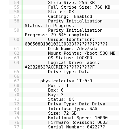
54
Strip Size: 256 KB
55
Full Stripe Size: 768 KB
56
Status: OK
57
Caching: Enabled
58
Parity Initialization
Status: In Progress
59
Parity Initialization
Progress: 79.64% complete
60
Unique Identifier:
600508B100103130333?????????????
61
Disk Name: /dev/sda
62
Mount Points: /boot 500 MB
63
OS Status: LOCKED
64
Logical Drive Label:
A23B2853PACCRID???????????F
65
Drive Type: Data
66
67
physicaldrive 1I:0:3
68
Port: 1I
69
Box: 0
70
Bay: 3
71
Status: OK
72
Drive Type: Data Drive
73
Interface Type: SAS
74
Size: 72 GB
75
Rotational Speed: 10000
76
Firmware Revision: 0603
77
Serial Number: 0422???