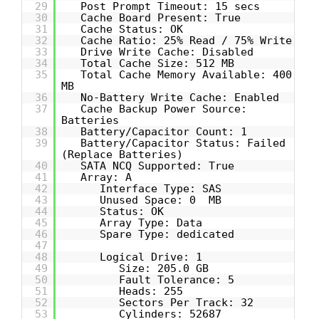
29
Post Prompt Timeout: 15 secs
30
Cache Board Present: True
31
Cache Status: OK
32
Cache Ratio: 25% Read / 75% Write
33
Drive Write Cache: Disabled
34
Total Cache Size: 512 MB
35
Total Cache Memory Available: 400
MB
36
No-Battery Write Cache: Enabled
37
Cache Backup Power Source:
Batteries
38
Battery/Capacitor Count: 1
39
Battery/Capacitor Status: Failed
(Replace Batteries)
40
SATA NCQ Supported: True
41
Array: A
42
Interface Type: SAS
43
Unused Space: 0 MB
44
Status: OK
45
Array Type: Data
46
Spare Type: dedicated
47
48
Logical Drive: 1
49
Size: 205.0 GB
50
Fault Tolerance: 5
51
Heads: 255
52
Sectors Per Track: 32
53
Cylinders: 52687