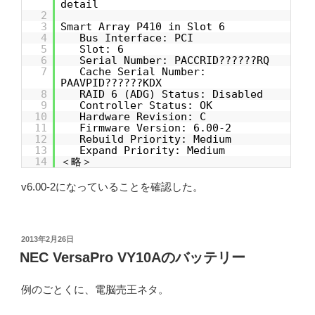
detail
2
3
Smart Array P410 in Slot 6
4
Bus Interface: PCI
5
Slot: 6
6
Serial Number: PACCRID??????RQ
7
Cache Serial Number:
PAAVPID??????KDX
8
RAID 6 (ADG) Status: Disabled
9
Controller Status: OK
10
Hardware Revision: C
11
Firmware Version: 6.00-2
12
Rebuild Priority: Medium
13
Expand Priority: Medium
14
＜略＞
v6.00-2になっていることを確認した。
投
2013年2月26日
稿
NEC VersaPro VY10Aのバッテリー
日:
例のごとくに、電脳売王ネタ。