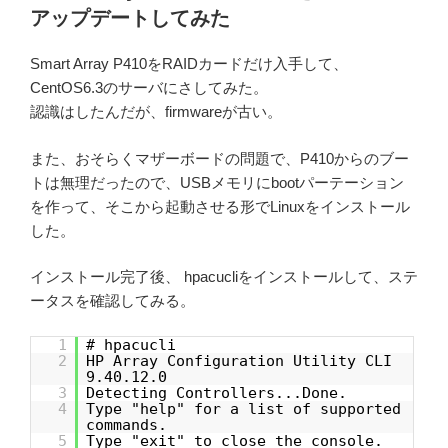
アップデートしてみた
Smart Array P410をRAIDカードだけ入手して、
CentOS6.3のサーバにさしてみた。
認識はしたんだが、firmwareが古い。
また、おそらくマザーボードの問題で、P410からのブー
トは無理だったので、USBメモリにbootパーテーション
を作って、そこから起動させる形でLinuxをインストール
した。
インストール完了後、 hpacucliをインストールして、ステ
ータスを確認してみる。
1
# hpacucli
2
HP Array Configuration Utility CLI
9.40.12.0
3
Detecting Controllers...Done.
4
Type "help" for a list of supported
commands.
5
Type "exit" to close the console.