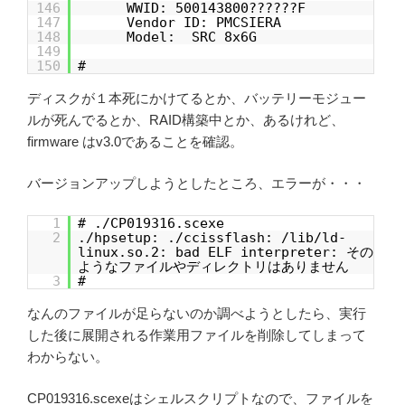
146
WWID: 500143800??????F
147
Vendor ID: PMCSIERA
148
Model: SRC 8x6G
149
150
#
ディスクが１本死にかけてるとか、バッテリーモジュー
ルが死んでるとか、RAID構築中とか、あるけれど、
firmware はv3.0であることを確認。
バージョンアップしようとしたところ、エラーが・・・
1
# ./CP019316.scexe
2
./hpsetup: ./ccissflash: /lib/ld-
linux.so.2: bad ELF interpreter: その
ようなファイルやディレクトリはありません
3
#
なんのファイルが足らないのか調べようとしたら、実行
した後に展開される作業用ファイルを削除してしまって
わからない。
CP019316.scexeはシェルスクリプトなので、ファイルを