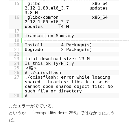
15
glibc x86_64
2.12-1.80.el6_3.7 updates
3.8 M
16
glibc-common x86_64
2.12-1.80.el6_3.7
updates 14 M
17
18
Transaction Summary
19
========================================
20
Install 4 Package(s)
21
Upgrade 2 Package(s)
22
23
Total download size: 23 M
24
Is this ok [y/N]: y
25
＜略＞
26
# ./ccissflash
27
./ccissflash: error while loading
shared libraries: libstdc++.so.6:
cannot open shared object file: No
such file or directory
28
#
まだエラーがでている。
というか、「compat-libstdc++-296」ではなかったよう
だ。