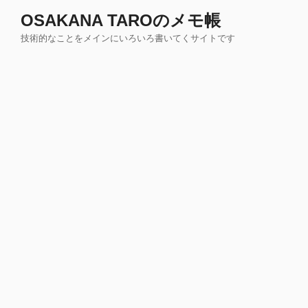
コ
OSAKANA TAROのメモ帳
ン
技術的なことをメインにいろいろ書いてくサイトです
テ
ン
ツ
へ
ス
キ
ッ
プ