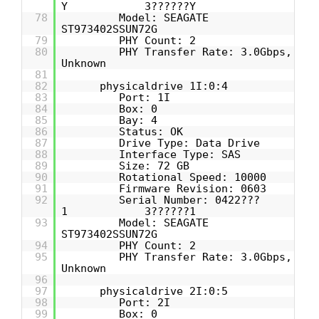
Y 3??????Y
78
Model: SEAGATE
ST973402SSUN72G
79
PHY Count: 2
80
PHY Transfer Rate: 3.0Gbps,
Unknown
81
82
physicaldrive 1I:0:4
83
Port: 1I
84
Box: 0
85
Bay: 4
86
Status: OK
87
Drive Type: Data Drive
88
Interface Type: SAS
89
Size: 72 GB
90
Rotational Speed: 10000
91
Firmware Revision: 0603
92
Serial Number: 0422???
1 3??????1
93
Model: SEAGATE
ST973402SSUN72G
94
PHY Count: 2
95
PHY Transfer Rate: 3.0Gbps,
Unknown
96
97
physicaldrive 2I:0:5
98
Port: 2I
99
Box: 0