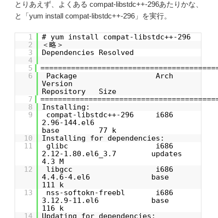
とりあえず、よくある compat-libstdc++-296あたりかな、
と「yum install compat-libstdc++-296」を実行。
1
# yum install compat-libstdc++-296
2
＜略＞
3
Dependencies Resolved
4
5
========================================
6
Package Arch
Version
Repository Size
7
========================================
8
Installing:
9
compat-libstdc++-296 i686
2.96-144.el6
base 77 k
10
Installing for dependencies:
11
glibc i686
2.12-1.80.el6_3.7 updates
4.3 M
12
libgcc i686
4.4.6-4.el6 base
111 k
13
nss-softokn-freebl i686
3.12.9-11.el6 base
116 k
14
Updating for dependencies: