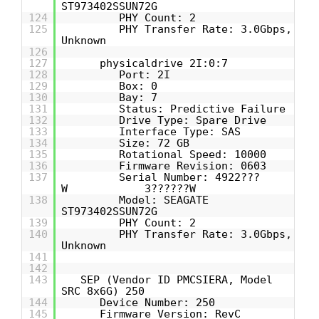
ST973402SSUN72G
124
PHY Count: 2
125
PHY Transfer Rate: 3.0Gbps,
Unknown
126
127
physicaldrive 2I:0:7
128
Port: 2I
129
Box: 0
130
Bay: 7
131
Status: Predictive Failure
132
Drive Type: Spare Drive
133
Interface Type: SAS
134
Size: 72 GB
135
Rotational Speed: 10000
136
Firmware Revision: 0603
137
Serial Number: 4922???
W 3??????W
138
Model: SEAGATE
ST973402SSUN72G
139
PHY Count: 2
140
PHY Transfer Rate: 3.0Gbps,
Unknown
141
142
143
SEP (Vendor ID PMCSIERA, Model
SRC 8x6G) 250
144
Device Number: 250
145
Firmware Version: RevC