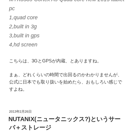
pc
1,quad core
2,built in 3g
3,built in gps
4,hd screen
こちらは、3GとGPSが内蔵、とありますね。
まぁ、どれくらいの時間で出回るのかわかりませんが、
公式に日本でも取り扱いを始めたら、おもしろい感じで
すよね。
投
2013年2月26日
稿
NUTANIX(ニュータニックス?)というサー
日:
バ＋ストレージ