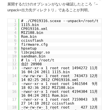
展開するだけのオプションがないか確認したところ「–
unpack=出力先ディレクトリ」であることが判明。
1
# ./CP019316.scexe --unpack=/root/t
2
1115.bin
3
CP019316.xml
4
MIZ108.bin
5
Rom.bin
6
ccissflash
7
firmware.cfg
8
hpsetup
9
libcpqimgr.so
10
sandman.bin
11
# ls -l /root/t
12
合計 20908
13
-rwxr-xr-x 1 root root 1494272 11月
16 04:24 2011 1115.bin
14
-rw-rw-rw- 1 root root 743473 12月
14 02:25 2012 CP019316.xml
15
-rwxr-xr-x 1 root root 1461504 9月
18 02:36 2012 MIZ108.bin
16
-rwxr-xr-x 1 root root 4194304 11月
16 04:24 2011 Rom.bin
17
-rwxr-xr-x 1 root root 7159043 3月
27 14:10 2012 ccissflash
18
-rw-rw-rw- 1 root root 427 12月