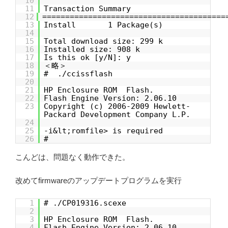
10
11
Transaction Summary
12
========================================
13
Install 1 Package(s)
14
15
Total download size: 299 k
16
Installed size: 908 k
17
Is this ok [y/N]: y
18
＜略＞
19
# ./ccissflash
20
21
HP Enclosure ROM Flash.
22
Flash Engine Version: 2.06.10
23
Copyright (c) 2006-2009 Hewlett-
Packard Development Company L.P.
24
25
-i&lt;romfile> is required
26
#
こんどは、問題なく動作できた。
改めてfirmwareのアップデートプログラムを実行
1
# ./CP019316.scexe
2
3
HP Enclosure ROM Flash.
4
Flash Engine Version: 2.06.10