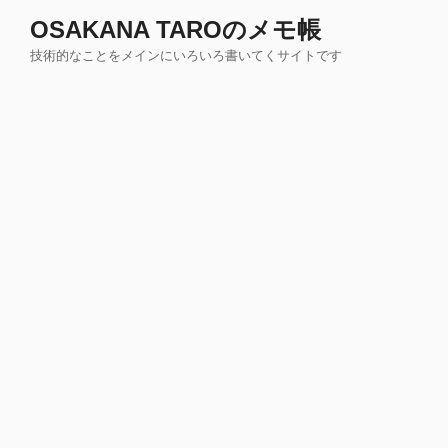
コ
OSAKANA TAROのメモ帳
ン
技術的なことをメインにいろいろ書いてくサイトです
テ
ン
ツ
へ
ス
キ
ッ
プ