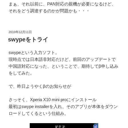
まぁ、それ以前に、PAN対応の親機が必要になるけど、
それをどう調達するのかが問題かも・・・
投
2010年12月11日
稿
swypeをトライ
日:
swypeという入力ソフト。
現時点では日本語非対応だけど、前回のアップデートで
中国語対応になった、ということで、期待してβ申し込み
をしてみた。
で、昨日ようやくβのお知らせが
さっそく、Xperia X10 mini proにインストール
最初はswype installerを入れ、そのアプリが本体をダウン
ロードしてくるという仕組み。