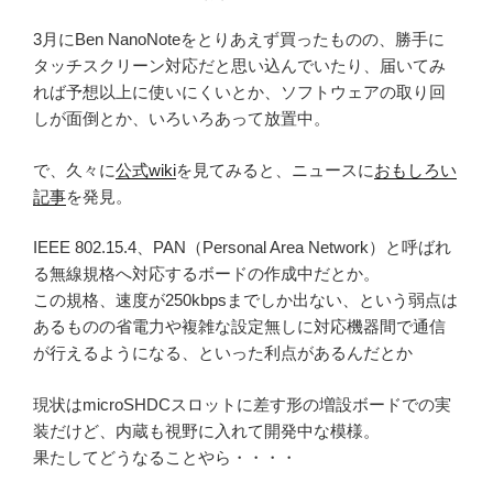
3月にBen NanoNoteをとりあえず買ったものの、勝手に
タッチスクリーン対応だと思い込んでいたり、届いてみ
れば予想以上に使いにくいとか、ソフトウェアの取り回
しが面倒とか、いろいろあって放置中。
で、久々に
公式wiki
を見てみると、ニュースに
おもしろい
記事
を発見。
IEEE 802.15.4、PAN（Personal Area Network）と呼ばれ
る無線規格へ対応するボードの作成中だとか。
この規格、速度が250kbpsまでしか出ない、という弱点は
あるものの省電力や複雑な設定無しに対応機器間で通信
が行えるようになる、といった利点があるんだとか
現状はmicroSHDCスロットに差す形の増設ボードでの実
装だけど、内蔵も視野に入れて開発中な模様。
果たしてどうなることやら・・・・