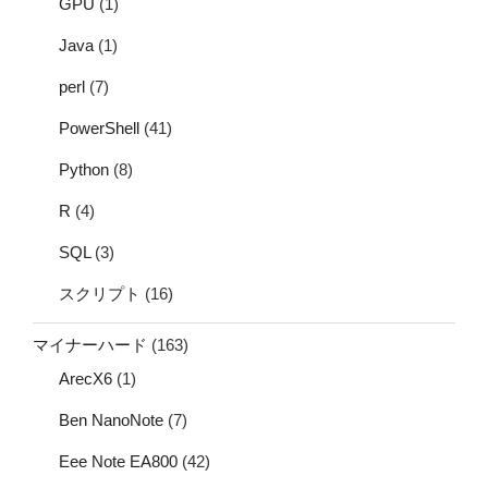
GPU
(1)
Java
(1)
perl
(7)
PowerShell
(41)
Python
(8)
R
(4)
SQL
(3)
スクリプト
(16)
マイナーハード
(163)
ArecX6
(1)
Ben NanoNote
(7)
Eee Note EA800
(42)