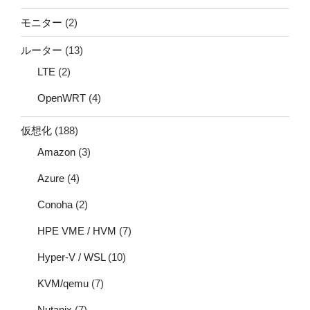
モニター
(2)
ルーター
(13)
LTE
(2)
OpenWRT
(4)
仮想化
(188)
Amazon
(3)
Azure
(4)
Conoha
(2)
HPE VME / HVM
(7)
Hyper-V / WSL
(10)
KVM/qemu
(7)
Nutanix
(7)