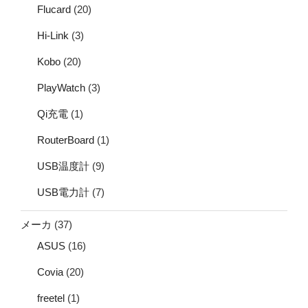
Flucard
(20)
Hi-Link
(3)
Kobo
(20)
PlayWatch
(3)
Qi充電
(1)
RouterBoard
(1)
USB温度計
(9)
USB電力計
(7)
メーカ
(37)
ASUS
(16)
Covia
(20)
freetel
(1)