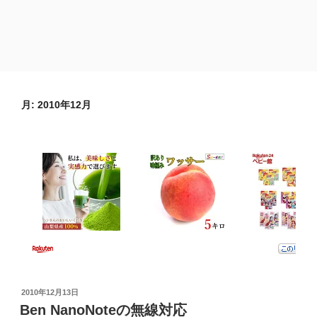
月:
2010年12月
投
2010年12月13日
稿
Ben NanoNoteの無線対応
日: