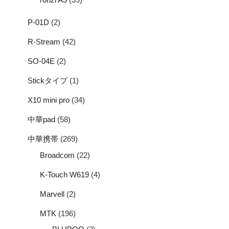
P-01D
(2)
R-Stream
(42)
SO-04E
(2)
Stickタイプ
(1)
X10 mini pro
(34)
中華pad
(58)
中華携帯
(269)
Broadcom
(22)
K-Touch W619
(4)
Marvell
(2)
MTK
(196)