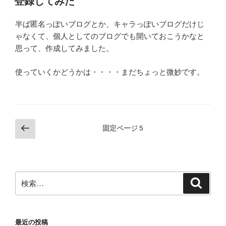
登録してみた
日:
半ば匿名っぽいブログとか、キャラっぽいブログだけじ
ゃなくて、個人としてのブログでも開いておこうかなと
思って、作成してみました。
使っていくかどうかは・・・・まだちょっと微妙です。
投
前
固定ページ
5
の
稿
ペ
の
ー
ペ
ジ
検
検
ー
索
索:
ジ
送
最近の投稿
り