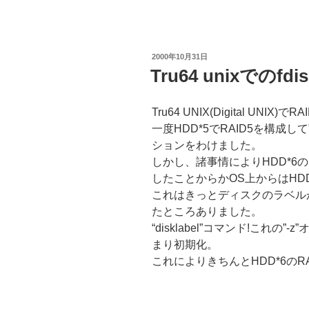
投
2000年10月31日
稿
Tru64 unixでのfdis
日:
Tru64 UNIX(Digital UNIX
一度HDD*5でRAID5を構成して
ションをわけました。
しかし、諸事情によりHDD*6
したことからかOS上からはHD
これはきっとディスクのラベル
たところありました。
“disklabel”コマンド!これ
まり初期化。
これによりきちんとHDD*6の