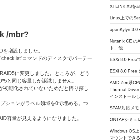
XTEINK X3をa
Linux上でのSe
openKylyn 
k /mbr?
Nutanix CE
ト、他
)でRAIDを増設しました。
”checklist”コマンドのディスクでパーテー
ESXi 8.0 F
ESXi 8.0 
のRAID5に変更しました。ところが、どう
D*5と同じ容量しか認識しません。
AMD Zen系CP
が初期化されていないためだと悟り探し
Thermal Driv
インストール
の”-z”オプションがラベル領域を0で埋める。つ
SPAM対応メモ 2
RAID容量が見えるようになりました。
ONTAPシミュ
Windows 
マウントできるよ