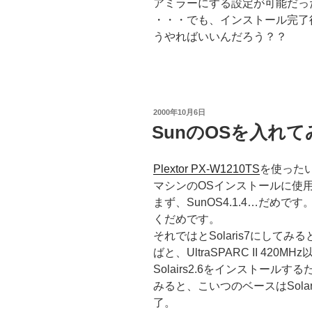
アミラーにする設定が可能だっ
・・・でも、インストール完了
うやればいいんだろう？？
投
2000年10月6日
稿
SunのOSを入れ
日:
Plextor PX-W1210TS
を使ったい
マシンのOSインストールに使
まず、SunOS4.1.4…だめです。
くだめです。
それではとSolaris7にしてみ
ばと、UltraSPARC II 420M
Solairs2.6をインストール
みると、こいつのベースはSolar
了。