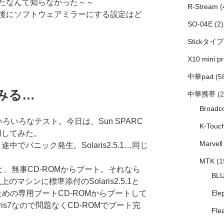
たなんて知らなかった～～
R-Stream
(
後にソフトウェアミラーにする設定はど
SO-04E
(2)
Stickタイプ
X10 mini pr
中華pad
(5
てみる…
中華携帯
(2
Broadc
ろいろなテスト。今日は、Sun SPARC
K-Touc
用してみた。
Marvell
途中でパニック発生。Solaris2.5.1…同じ
MTK
(1
ると、無事CD-ROMからブート。それなら
BL
Hz以上のマシンに標準添付のSolaris2.5.1と
するための専用ブートCD-ROMからブートして
Ele
is7なので問題なくCD-ROMでブート完
Fle