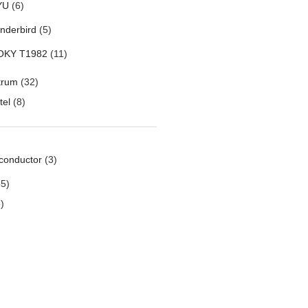
YU
(6)
nderbird
(5)
OKY T1982
(11)
trum
(32)
tel
(8)
conductor
(3)
5)
)