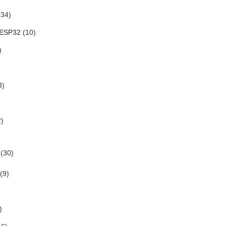
34)
 ESP32
(10)
)
3)
)
(30)
(9)
)