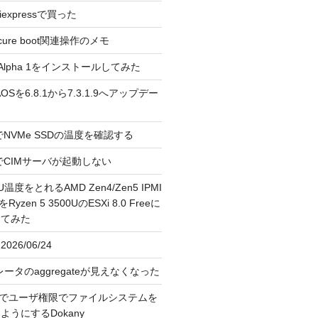
liexpressで買った
cure boot関連操作のメモ
3.0 Alpha 1をインストールしてみた
 のAOSを6.8.1から7.3.1.9へアップデー
reeでNVMe SSDの温度を確認する
FreeでCIMサーバが起動しない
U温度をとれるAMD Zen4/Zen5 IPMI
erをRyzen 5 3500UのESXi 8.0 Freeに
してみた
026/06/24
レータのaggregateが見えなくなった
OS上でユーザ権限でファイルシステムを
うにするDokany