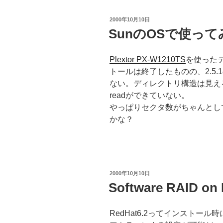
投
2000年10月10日
稿
SunのOSで使って
日:
Plextor PX-W1210TS
を使ったテス
トールは終了したものの、2.5.
ない。ディレクトリ構造は見え
readができていない。
やっぱりセクタ数がちゃんとしてい
かな？
投
2000年10月10日
稿
Software RAID on 
日:
RedHat6.2ってインストー