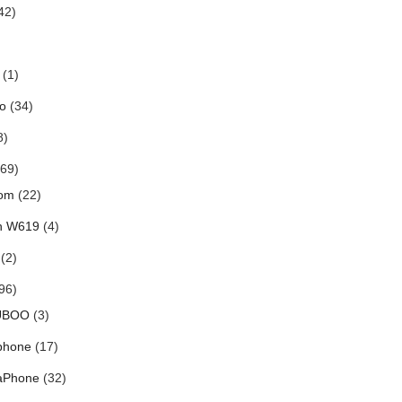
42)
(1)
o
(34)
8)
69)
om
(22)
h W619
(4)
(2)
96)
UBOO
(3)
phone
(17)
aPhone
(32)