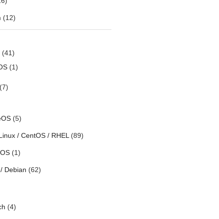
6)
m
(12)
(41)
OS
(1)
(7)
eOS
(5)
Linux / CentOS / RHEL
(89)
h OS
(1)
/ Debian
(62)
ch
(4)