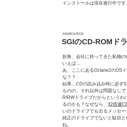
インストールは現在進行中です
投
2000年10月5日
稿
SGIのCD-ROMド
日:
折角、会社に持ってきた私物の
いえば…
あ、ここにあるOctane2のO
な？？
結果…CDの読み込み時に必ずS
ものの、それ以外は問題なしで
R/RWドライブだからというわけ
るのかも？なぜなら、
32倍速C
いのドライブでも出るメッセー
純正のドライブでないと駄目と
ね。