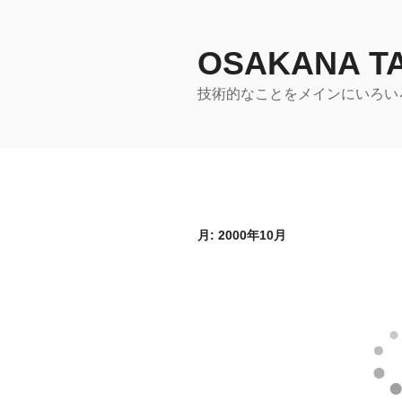
コ
ン
テ
OSAKANA 
ン
技術的なことをメインにいろい
ツ
へ
ス
キ
ッ
プ
月:
2000年10月