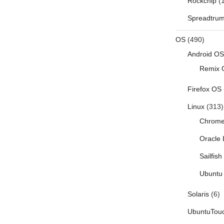
Rockchip
(1
Spreadtru
OS
(490)
Android OS
Remix 
Firefox OS
Linux
(313)
Chrom
Oracle 
Sailfis
Ubuntu 
Solaris
(6)
UbuntuTou