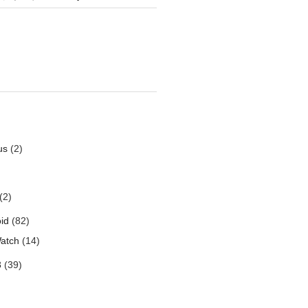
us
(2)
(2)
id
(82)
atch
(14)
3
(39)