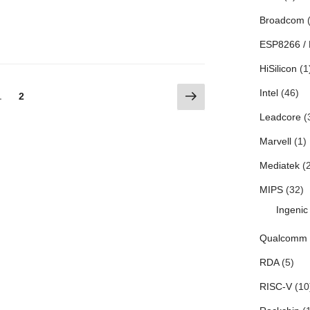
Broadcom
(
ESP8266 /
HiSilicon
(1
次
Intel
(46)
固
1
固
2
の
定
定
Leadcore
(
ペ
ペ
ペ
ー
ー
ー
Marvell
(1)
ジ
ジ
ジ
Mediatek
(2
MIPS
(32)
Ingenic
Qualcomm
RDA
(5)
RISC-V
(10