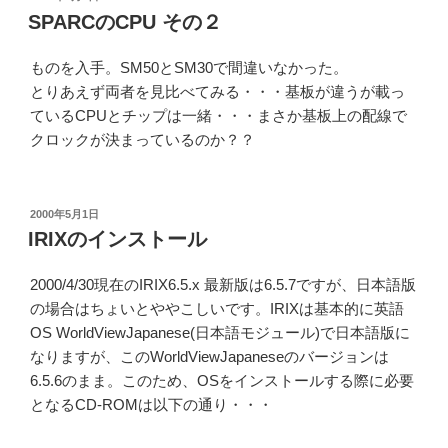
稿
SPARCのCPU その２
日:
ものを入手。SM50とSM30で間違いなかった。
とりあえず両者を見比べてみる・・・基板が違うが載っ
ているCPUとチップは一緒・・・まさか基板上の配線で
クロックが決まっているのか？？
投
2000年5月1日
稿
IRIXのインストール
日:
2000/4/30現在のIRIX6.5.x 最新版は6.5.7ですが、日本語版
の場合はちょいとややこしいです。IRIXは基本的に英語
OS WorldViewJapanese(日本語モジュール)で日本語版に
なりますが、このWorldViewJapaneseのバージョンは
6.5.6のまま。このため、OSをインストールする際に必要
となるCD-ROMは以下の通り・・・