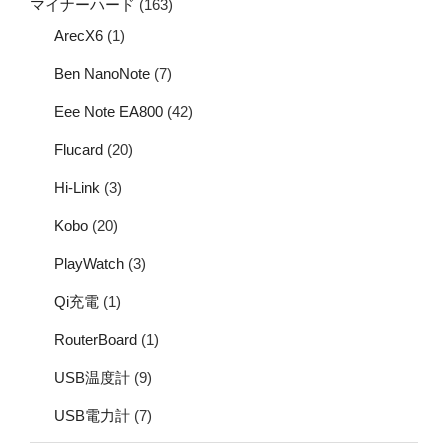
マイナーハード
(163)
ArecX6
(1)
Ben NanoNote
(7)
Eee Note EA800
(42)
Flucard
(20)
Hi-Link
(3)
Kobo
(20)
PlayWatch
(3)
Qi充電
(1)
RouterBoard
(1)
USB温度計
(9)
USB電力計
(7)