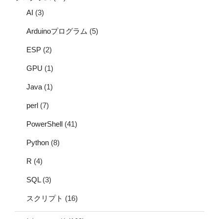
AI
(3)
Arduinoプログラム
(5)
ESP
(2)
GPU
(1)
Java
(1)
perl
(7)
PowerShell
(41)
Python
(8)
R
(4)
SQL
(3)
スクリプト
(16)