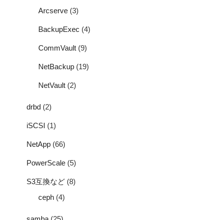
Arcserve
(3)
BackupExec
(4)
CommVault
(9)
NetBackup
(19)
NetVault
(2)
drbd
(2)
iSCSI
(1)
NetApp
(66)
PowerScale
(5)
S3互換など
(8)
ceph
(4)
samba
(25)