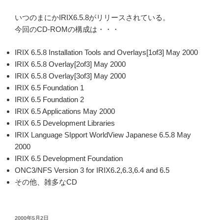
いつのまにかIRIX6.5.8がリリースされている。
今回のCD-ROMの構成は・・・
IRIX 6.5.8 Installation Tools and Overlays[1of3] May 2000
IRIX 6.5.8 Overlay[2of3] May 2000
IRIX 6.5.8 Overlay[3of3] May 2000
IRIX 6.5 Foundation 1
IRIX 6.5 Foundation 2
IRIX 6.5 Applications May 2000
IRIX 6.5 Development Libraries
IRIX Language SIpport WorldView Japanese 6.5.8 May
2000
IRIX 6.5 Development Foundation
ONC3/NFS Version 3 for IRIX6.2,6.3,6.4 and 6.5
その他、雑多なCD
投
2000年5月2日