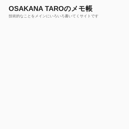
コ
OSAKANA TAROのメモ帳
ン
技術的なことをメインにいろいろ書いてくサイトです
テ
ン
ツ
へ
ス
キ
ッ
プ