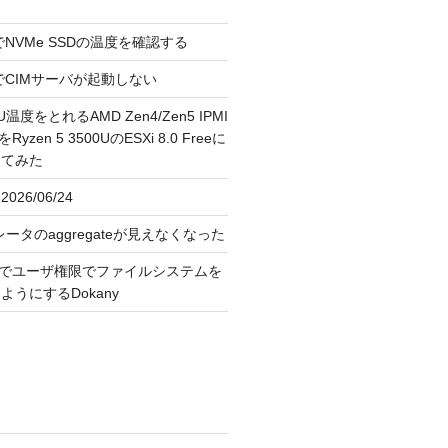
reeでNVMe SSDの温度を確認する
FreeでCIMサーバが起動しない
U温度をとれるAMD Zen4/Zen5 IPMI
erをRyzen 5 3500UのESXi 8.0 Freeに
してみた
026/06/24
レータのaggregateが見えなくなった
OS上でユーザ権限でファイルシステムを
うにするDokany