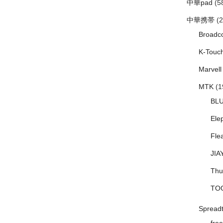
中華pad
(5
中華携帯
(2
Broadc
K-Touc
Marvell
MTK
(1
BL
Ele
Fle
JIA
Thu
TO
Spread
free