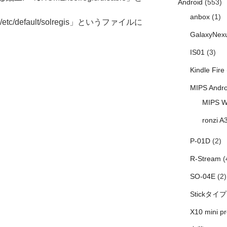
Android
(553)
anbox
(1)
default/solregis」というファイルに
GalaxyNex
IS01
(3)
Kindle Fire
MIPS Andro
MIPS W
ronzi A
P-01D
(2)
R-Stream
(
SO-04E
(2)
Stickタイプ
X10 mini pr