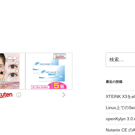
検
索:
最近の投稿
XTEINK X3をa
Linux上でのSe
openKylyn 
Nutanix CE