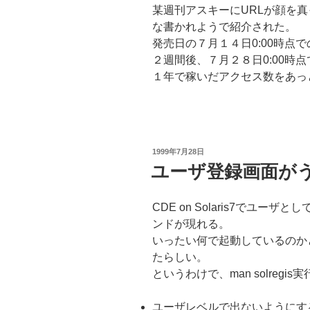
某週刊アスキーにURLが顔を
な書かれようで紹介された。
発売日の７月１４日0:00時点での
２週間後、７月２８日0:00時点で
１年で稼いだアクセス数をあっ
投
1999年7月28日
稿
ユーザ登録画面が
日:
CDE on Solaris7でユ
ンドが現れる。
いったい何で起動しているのかと思
たらしい。
というわけで、man solregis
ユーザレベルで出ないようにする細工: 「