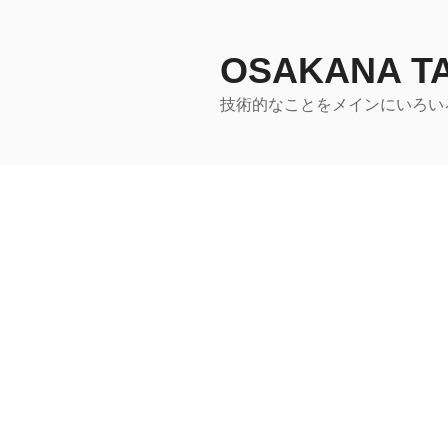
コ
ン
テ
OSAKANA 
ン
技術的なことをメインにいろい
ツ
へ
ス
キ
ッ
プ