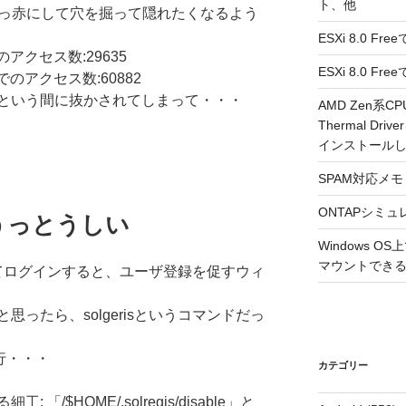
ト、他
真っ赤にして穴を掘って隠れたくなるよう
ESXi 8.0 F
アクセス数:29635
ESXi 8.0 
のアクセス数:60882
という間に抜かされてしまって・・・
AMD Zen系CP
Thermal Driv
インストール
SPAM対応メモ 2
ONTAPシミュ
うっとうしい
Windows 
マウントできるよ
ーザとしてログインすると、ユーザ登録を促すウィ
ったら、solgerisというコマンドだっ
実行・・・
カテゴリー
/$HOME/.solregis/disable」と