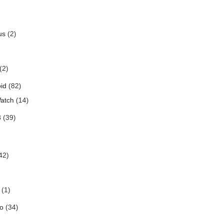
us
(2)
(2)
id
(82)
atch
(14)
3
(39)
42)
(1)
o
(34)