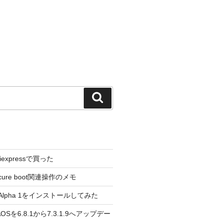
検
索
liexpressで買った
cure boot関連操作のメモ
3.0 Alpha 1をインストールしてみた
 のAOSを6.8.1から7.3.1.9へアップデー