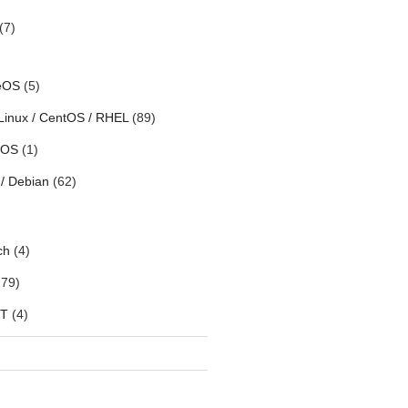
(7)
eOS
(5)
Linux / CentOS / RHEL
(89)
h OS
(1)
/ Debian
(62)
ch
(4)
79)
oT
(4)