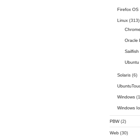
Firefox OS
Linux
(313)
Chrom
Oracle 
Sailfis
Ubuntu 
Solaris
(6)
UbuntuTou
Windows
(1
Windows I
PBW
(2)
Web
(30)