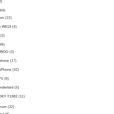
8)
69)
om
(22)
h W619
(4)
(2)
96)
UBOO
(3)
phone
(17)
aPhone
(32)
YU
(6)
nderbird
(5)
OKY T1982
(11)
trum
(32)
tel
(8)