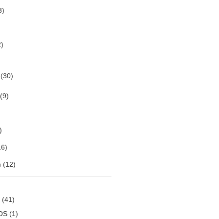
3)
)
(30)
(9)
)
6)
m
(12)
(41)
OS
(1)