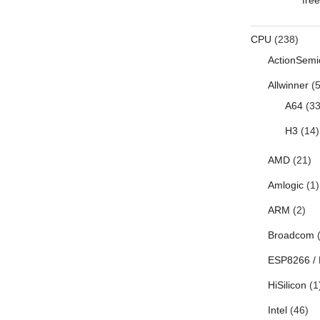
CPU
(238)
ActionSemi
Allwinner
(5
A64
(33
H3
(14)
AMD
(21)
Amlogic
(1)
ARM
(2)
Broadcom
(
ESP8266 /
HiSilicon
(1
Intel
(46)