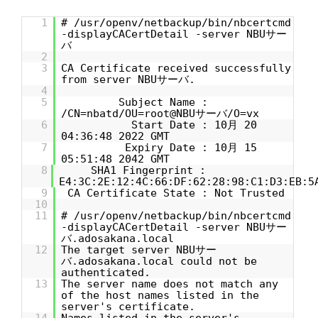
1
# /usr/openv/netbackup/bin/nbcertcmd
-displayCACertDetail -server NBUサー
バ
2
3
CA Certificate received successfully
from server NBUサーバ.
4
5
Subject Name :
/CN=nbatd/OU=root@NBUサーバ/O=vx
6
Start Date : 10月 20
04:36:48 2022 GMT
7
Expiry Date : 10月 15
05:51:48 2042 GMT
8
SHA1 Fingerprint :
E4:3C:2E:12:4C:66:DF:62:28:98:C1:D3:EB:5
9
CA Certificate State : Not Trusted
10
11
# /usr/openv/netbackup/bin/nbcertcmd
-displayCACertDetail -server NBUサー
バ.adosakana.local
12
The target server NBUサー
バ.adosakana.local could not be
authenticated.
13
The server name does not match any
of the host names listed in the
server's certificate.