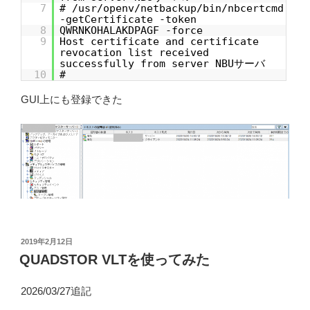
7
# /usr/openv/netbackup/bin/nbcertcmd
-getCertificate -token
8
QWRNKOHALAKDPAGF -force
9
Host certificate and certificate
revocation list received
successfully from server NBUサーバ
10
#
GUI上にも登録できた
投
2019年2月12日
稿
QUADSTOR VLTを使ってみた
日:
2026/03/27追記