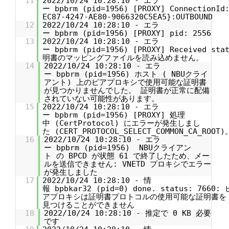
11
2022/10/24 10:28:10 - エラ
ー bpbrm (pid=1956) [PROXY] ConnectionId:
EC87-4247-AE80-9066320C5EA5}:OUTBOUND
12
2022/10/24 10:28:10 - エラ
ー bpbrm (pid=1956) [PROXY] pid: 2556
13
2022/10/24 10:28:10 - エラ
ー bpbrm (pid=1956) [PROXY] Received sta
明書のマッピングファイルを読み込めません。
14
2022/10/24 10:28:10 - エラ
ー bpbrm (pid=1956) ホスト ( NBUクライ
アント) 上のピアプロキシで使用可能な証明書
が見つかりませんでした。 証明書が正常に配備
されていない可能性があります。
15
2022/10/24 10:28:10 - エラ
ー bpbrm (pid=1956) [PROXY] 処理
中 (CertProtocol) にエラーが発生しまし
た (CERT_PROTOCOL_SELECT_COMMON_CA_ROOT)
16
2022/10/24 10:28:10 - エラ
ー bpbrm (pid=1956) NBUクライアン
ト の BPCD が状態 61 で終了したため、メー
ルを送信できません: VNETD プロキシでエラー
が発生しました
17
2022/10/24 10:28:10 - 情
報 bpbkar32 (pid=0) done. status: 7660: 
アプロキシは証明書プロトコルの使用可能な証明書を
見つけることができません
18
2022/10/24 10:28:10 - 推定で 0 KB 必要
です