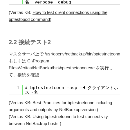
名 -verbose -debug
(Veritas KB:
How to test client connections using the
bptestbpcd command
)
2.2 接続テスト2
マスタサーバ上で /usr/openv/netbackup/bin/bptestnetconn
もしくは C:\Program
Files\Veritas\NetBacku\bin\bptestnetconn.exe を実行し
て、接続を確認
1
# bptestnetconn -asp -H クライアントホ
スト名
(Veritas KB:
Best Practices for bptestnetconn including
arguments and outputs by NetBackup version
)
(Veritas KB:
Using bptestnetconn to test connectivity
between NetBackup hosts
)