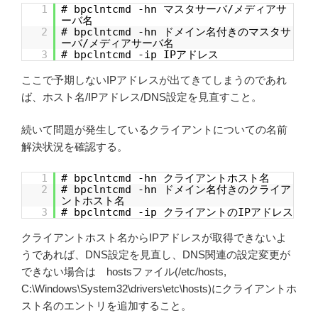
1
# bpclntcmd -hn マスタサーバ/メディアサ
ーバ名
2
# bpclntcmd -hn ドメイン名付きのマスタサ
ーバ/メディアサーバ名
3
# bpclntcmd -ip IPアドレス
ここで予期しないIPアドレスが出てきてしまうのであれ
ば、ホスト名/IPアドレス/DNS設定を見直すこと。
続いて問題が発生しているクライアントについての名前
解決状況を確認する。
1
# bpclntcmd -hn クライアントホスト名
2
# bpclntcmd -hn ドメイン名付きのクライア
ントホスト名
3
# bpclntcmd -ip クライアントのIPアドレス
クライアントホスト名からIPアドレスが取得できないよ
うであれば、DNS設定を見直し、DNS関連の設定変更が
できない場合は hostsファイル(/etc/hosts,
C:\Windows\System32\drivers\etc\hosts)にクライアントホ
スト名のエントリを追加すること。