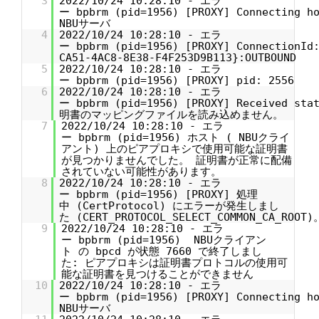
3
2022/10/24 10:28:10 - エラ
ー bpbrm (pid=1956) [PROXY] Connecting h
NBUサーバ
4
2022/10/24 10:28:10 - エラ
ー bpbrm (pid=1956) [PROXY] ConnectionId:
CA51-4AC8-8E38-F4F253D9B113}:OUTBOUND
5
2022/10/24 10:28:10 - エラ
ー bpbrm (pid=1956) [PROXY] pid: 2556
6
2022/10/24 10:28:10 - エラ
ー bpbrm (pid=1956) [PROXY] Received sta
明書のマッピングファイルを読み込めません。
7
2022/10/24 10:28:10 - エラ
ー bpbrm (pid=1956) ホスト ( NBUクライ
アント) 上のピアプロキシで使用可能な証明書
が見つかりませんでした。 証明書が正常に配備
されていない可能性があります。
8
2022/10/24 10:28:10 - エラ
ー bpbrm (pid=1956) [PROXY] 処理
中 (CertProtocol) にエラーが発生しまし
た (CERT_PROTOCOL_SELECT_COMMON_CA_ROOT)
9
2022/10/24 10:28:10 - エラ
ー bpbrm (pid=1956) NBUクライアン
ト の bpcd が状態 7660 で終了しまし
た: ピアプロキシは証明書プロトコルの使用可
能な証明書を見つけることができません
10
2022/10/24 10:28:10 - エラ
ー bpbrm (pid=1956) [PROXY] Connecting h
NBUサーバ