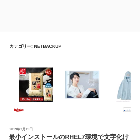
カテゴリー:
NETBACKUP
投
2019年3月19日
稿
最小インストールのRHEL7環境で文字化け
日: