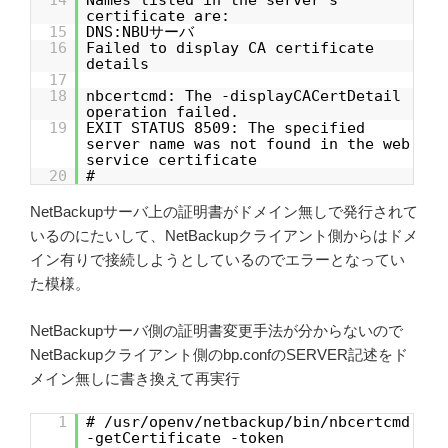
14
Names listed in the server's
certificate are:
15
DNS:NBUサーバ
16
Failed to display CA certificate
details
17
18
nbcertcmd: The -displayCACertDetail
operation failed.
19
EXIT STATUS 8509: The specified
server name was not found in the web
service certificate
20
#
NetBackupサーバ上の証明書がドメイン無しで発行されて
いるのにたいして、NetBackupクライアント側からはドメ
イン有りで接続しようとしているのでエラーとなってい
た模様。
NetBackupサーバ側の証明書変更手法が分からないので
NetBackupクライアント側のbp.confのSERVER記述をド
メイン無しに書き換えて再実行
1
# /usr/openv/netbackup/bin/nbcertcmd
-getCertificate -token