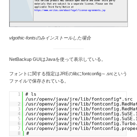
vlgothic-fontsのみインストールした場合
NetBackup GUIはJavaを使って表示している。
フォントに関する指定はJREのlibにfontconfig～.srcという
ファイルで保存されている。
1
# ls
/usr/openv/java/jre/lib/fontconfig*.src
2
/usr/openv/java/jre/lib/fontconfig.RedHa
3
/usr/openv/java/jre/lib/fontconfig.RedHa
4
/usr/openv/java/jre/lib/fontconfig.SuSE.
5
/usr/openv/java/jre/lib/fontconfig.SuSE.
6
/usr/openv/java/jre/lib/fontconfig.Turbo
7
/usr/openv/java/jre/lib/fontconfig.prope
8
#