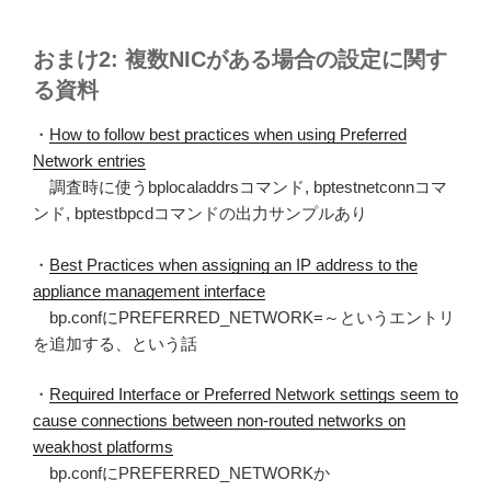
おまけ2: 複数NICがある場合の設定に関す
る資料
・
How to follow best practices when using Preferred
Network entries
調査時に使うbplocaladdrsコマンド, bptestnetconnコマ
ンド, bptestbpcdコマンドの出力サンプルあり
・
Best Practices when assigning an IP address to the
appliance management interface
bp.confにPREFERRED_NETWORK=～というエントリ
を追加する、という話
・
Required Interface or Preferred Network settings seem to
cause connections between non-routed networks on
weakhost platforms
bp.confにPREFERRED_NETWORKか