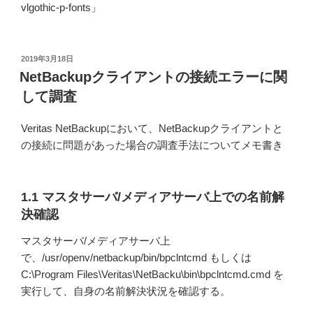
vlgothic-p-fonts」
投
2019年3月18日
稿
NetBackupクライアントの接続エラーに関
日:
して調査
Veritas NetBackupにおいて、NetBackupクライアントと
の接続に問題があった場合の調査手法についてメモ書き
1.1 マスタサーバ/メディアサーバ上での名前解
決確認
マスタサーバ/メディアサーバ上
で、/usr/openv/netbackup/bin/bpclntcmd もしくは
C:\Program Files\Veritas\NetBacku\bin\bpclntcmd.cmd を
実行して、自身の名前解決状況を確認する。