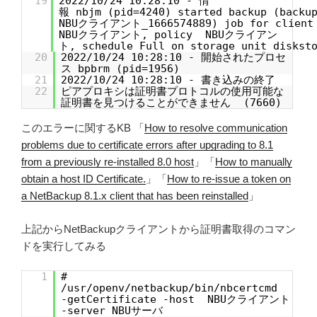
19
2022/10/24 10:28:10 - 情
報 nbjm (pid=4240) started backup (backu
NBUクライアント_1666574889) job for clien
NBUクライアント, policy NBUクライアン
ト, schedule Full on storage unit disksto
20
2022/10/24 10:28:10 - 開始されたプロセ
ス bpbrm (pid=1956)
21
2022/10/24 10:28:10 - 書き込みの終了
22
ピアプロキシは証明書プロトコルの使用可能な
証明書を見つけることができません (7660)
このエラーに関するKB 「
How to resolve communication
problems due to certificate errors after upgrading to 8.1
from a previously re-installed 8.0 host
」「
How to manually
obtain a host ID Certificate.
」「
How to re-issue a token on
a NetBackup 8.1.x client that has been reinstalled
」
上記からNetBackupクライアントから証明書取得のコマン
ドを実行してみる
1
#
/usr/openv/netbackup/bin/nbcertcmd
-getCertificate -host NBUクライアント
-server NBUサーバ