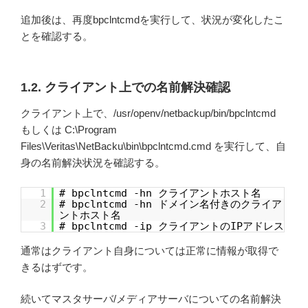
追加後は、再度bpclntcmdを実行して、状況が変化したこ
とを確認する。
1.2. クライアント上での名前解決確認
クライアント上で、/usr/openv/netbackup/bin/bpclntcmd
もしくは C:\Program
Files\Veritas\NetBacku\bin\bpclntcmd.cmd を実行して、自
身の名前解決状況を確認する。
1
# bpclntcmd -hn クライアントホスト名
2
# bpclntcmd -hn ドメイン名付きのクライア
ントホスト名
3
# bpclntcmd -ip クライアントのIPアドレス
通常はクライアント自身については正常に情報が取得で
きるはずです。
続いてマスタサーバ/メディアサーバについての名前解決