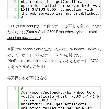
2
nbcertcmd: The -getCertificate
operation failed for server NBUサーバ
3
EXIT STATUS 8500: Connection with
the web service was not established.
4
#
これはNetBackupサーバ側でポートが正しく空いていない
ためだった(
Status Code:8500 Error when trying to install
agent on new server
)
今回はWindows Server上だったので、Windows FIrewallに
対して、ポート1556とポート13724を開けた。
(
NetBackup master server ports
をみるともポート 13782
もあった方がよさそう)
再実行すると下記となる
1
#
/usr/openv/netbackup/bin/nbcertcmd
-getCertificate -host NBUクライアント
-server NBUサーバ
2
nbcertcmd: The -getCertificate
operation failed for server NBUサー