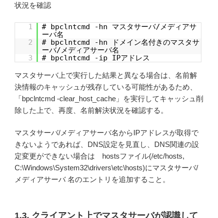
状況を確認
1
# bpclntcmd -hn マスタサーバ/メディアサ
ーバ名
2
# bpclntcmd -hn ドメイン名付きのマスタサ
ーバ/メディアサーバ名
3
# bpclntcmd -ip IPアドレス
マスタサーバ上で実行した結果と異なる場合は、名前解
決情報のキャッシュが残存している可能性があるため、
「bpclntcmd -clear_host_cache」を実行してキャッシュ削
除した上で、再度、名前解決状況を確認する。
マスタサーバ/メディアサーバ名からIPアドレスが取得で
きないようであれば、DNS設定を見直し、DNS関連の設
定変更ができない場合は hostsファイル(/etc/hosts,
C:\Windows\System32\drivers\etc\hosts)にマスタサーバ/
メディアサーバ 名のエントリを追加すること。
1.3. クライアント上でマスタサーバが認識して