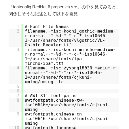
「fontconfig.RedHat.6.properties.src」の中を見てみると、
関係しそうな記述として以下を発見
1
# Font File Names
2
filename.-misc-kochi_gothic-medium-
r-normal--*-%d-*-*-c-*-iso10646-
1=/usr/share/fonts/vlgothic/VL-
Gothic-Regular.ttf
3
filename.-misc-kochi_mincho-medium-
r-normal--*-%d-*-*-c-*-iso10646-
1=/usr/share/fonts/ipa-
mincho/ipam.ttf
4
filename.-misc-zysong18030-medium-r-
normal--*-%d-*-*-c-*-iso10646-
1=/usr/share/fonts/cjkuni-
uming/uming.ttc
5
6
7
# AWT X11 font paths
8
awtfontpath.chinese-tw-
iso10646=/usr/share/fonts/cjkuni-
uming
9
awtfontpath.chinese-cn-
iso10646=/usr/share/fonts/cjkuni-
uming
10
awtfontpath.japanese-