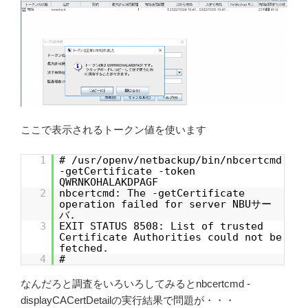
ここで表示されるトークン値を使います
1
# /usr/openv/netbackup/bin/nbcertcmd
-getCertificate -token
QWRNKOHALAKDPAGF
2
nbcertcmd: The -getCertificate
operation failed for server NBUサー
バ.
3
EXIT STATUS 8508: List of trusted
Certificate Authorities could not be
fetched.
4
#
なんだろと調査をいろいろしてみるとnbcertcmd -
displayCACertDetailの実行結果で問題が・・・