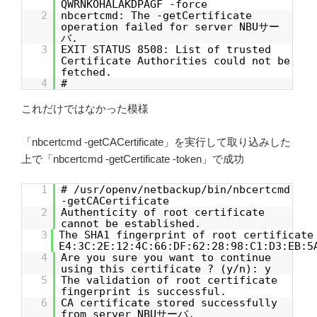
QWRNKOHALAKDPAGF -force
2
nbcertcmd: The -getCertificate
operation failed for server NBUサー
バ.
3
EXIT STATUS 8508: List of trusted
Certificate Authorities could not be
fetched.
4
#
これだけではなかった模様
「nbcertcmd -getCACertificate」を実行して取り込みした
上で「nbcertcmd -getCertificate -token」で成功
1
# /usr/openv/netbackup/bin/nbcertcmd
-getCACertificate
2
Authenticity of root certificate
cannot be established.
3
The SHA1 fingerprint of root certificate
E4:3C:2E:12:4C:66:DF:62:28:98:C1:D3:EB:5
4
Are you sure you want to continue
using this certificate ? (y/n): y
5
The validation of root certificate
fingerprint is successful.
6
CA certificate stored successfully
from server NBUサーバ.