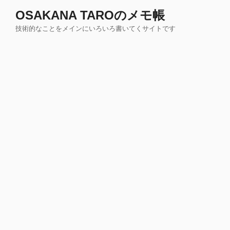
コ
OSAKANA TAROのメモ帳
ン
技術的なことをメインにいろいろ書いてくサイトです
テ
ン
ツ
へ
ス
キ
ッ
プ