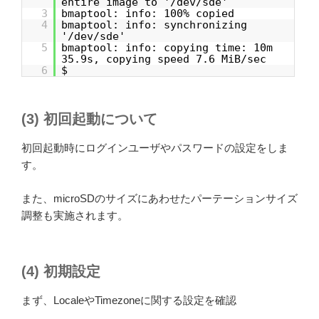
entire image to '/dev/sde'
3
bmaptool: info: 100% copied
4
bmaptool: info: synchronizing
'/dev/sde'
5
bmaptool: info: copying time: 10m
35.9s, copying speed 7.6 MiB/sec
6
$
(3) 初回起動について
初回起動時にログインユーザやパスワードの設定をしま
す。
また、microSDのサイズにあわせたパーテーションサイズ
調整も実施されます。
(4) 初期設定
まず、LocaleやTimezoneに関する設定を確認