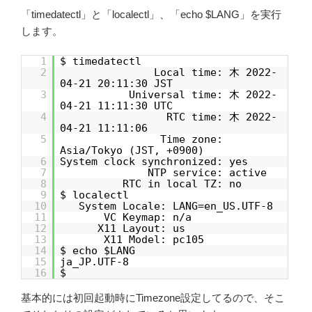
「timedatectl」と「localectl」、「echo $LANG」を実行
します。
1
$ timedatectl
2
Local time: 木 2022-
04-21 20:11:30 JST
3
Universal time: 木 2022-
04-21 11:11:30 UTC
4
RTC time: 木 2022-
04-21 11:11:06
5
Time zone:
Asia/Tokyo (JST, +0900)
6
System clock synchronized: yes
7
NTP service: active
8
RTC in local TZ: no
9
$ localectl
10
System Locale: LANG=en_US.UTF-8
11
VC Keymap: n/a
12
X11 Layout: us
13
X11 Model: pc105
14
$ echo $LANG
15
ja_JP.UTF-8
16
$
基本的には初回起動時にTimezone設定してるので、そこ