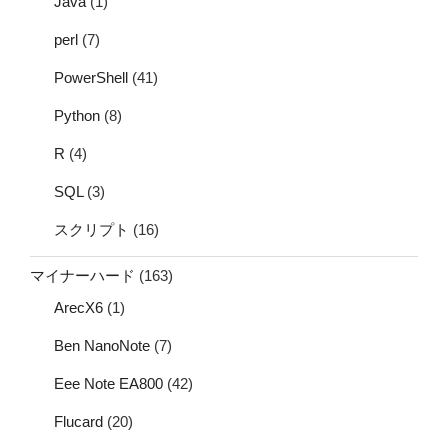
Java
(1)
perl
(7)
PowerShell
(41)
Python
(8)
R
(4)
SQL
(3)
スクリプト
(16)
マイナーハード
(163)
ArecX6
(1)
Ben NanoNote
(7)
Eee Note EA800
(42)
Flucard
(20)