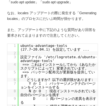
「sudo apt update」「sudo apt upgrade」
なお、locales アップデートの際に発生する「Generating
locales」のプロセスにだいぶ時間が掛かります。
また、アップデート中に下記のような質問があり回答を
要求されて止まりますので注意してください。
1
ubuntu-advantage-tools
(27.7~20.04.1) を設定しています ...
2
3
設定ファイル '/etc/logrotate.d/ubuntu-
advantage-tools'
4
==> これはインストールしてから (あなたか
スクリプトによって) 変更されています。
5
==> パッケージ配布元が更新版を提供してい
ます。
6
どうしますか? 以下の選択肢があります:
7
Y か I : パッケージメンテナのバージ
ョンをインストールする
8
N か O : 現在インストールされている
自分のバージョンを残す
9
D : 両バージョンの差異を表示す
る