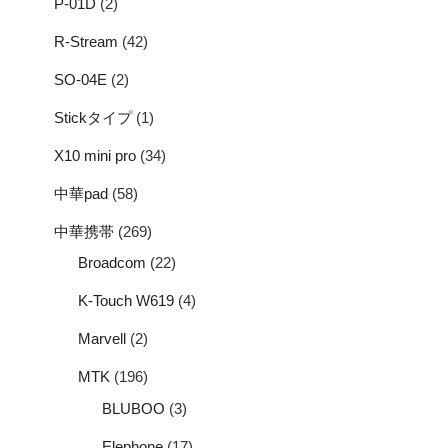
P-01D
(2)
R-Stream
(42)
SO-04E
(2)
Stickタイプ
(1)
X10 mini pro
(34)
中華pad
(58)
中華携帯
(269)
Broadcom
(22)
K-Touch W619
(4)
Marvell
(2)
MTK
(196)
BLUBOO
(3)
Elephone
(17)