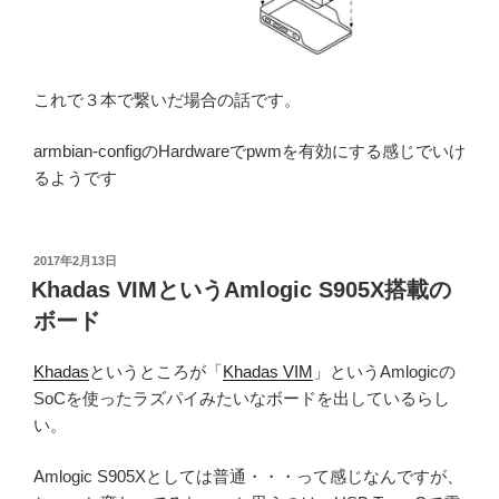
これで３本で繋いだ場合の話です。
armbian-configのHardwareでpwmを有効にする感じでいけ
るようです
投
2017年2月13日
稿
Khadas VIMというAmlogic S905X搭載の
日:
ボード
Khadas
というところが「
Khadas VIM
」というAmlogicの
SoCを使ったラズパイみたいなボードを出しているらし
い。
Amlogic S905Xとしては普通・・・って感じなんですが、