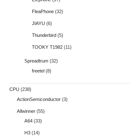
FleaPhone
(32)
JIAYU
(6)
Thunderbird
(5)
TOOKY T1982
(11)
Spreadtrum
(32)
freetel
(8)
CPU
(238)
ActionSemiconductor
(3)
Allwinner
(55)
A64
(33)
H3
(14)