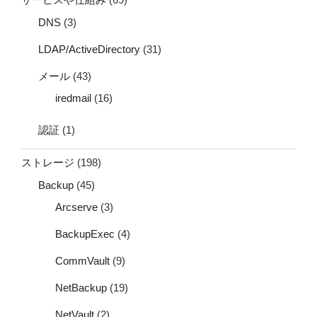
DNS
(3)
LDAP/ActiveDirectory
(31)
メール
(43)
iredmail
(16)
認証
(1)
ストレージ
(198)
Backup
(45)
Arcserve
(3)
BackupExec
(4)
CommVault
(9)
NetBackup
(19)
NetVault
(2)