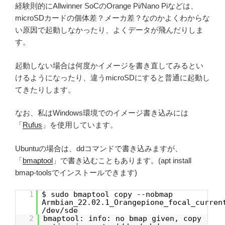
経験則的にAllwinner SoCのOrange Pi/Nano Piなどは、
microSDカードの個体差？メーカ差？なのかよくわからな
い原因で起動しなかったり、よくデータが飛んだりしま
す。
起動しない場合は何度かイメージを書き直してみるとい
けるようになったり、違うmicroSDにすると普通に起動し
てきたりします。
なお、私はWindows環境でのイメージ書き込みには
「
Rufus
」を使用しています。
Ubuntuの場合は、ddコマンドで書き込みますが、
「
bmaptool
」で書き込むこともあります。(apt install
bmap-toolsでインストールできます)
1
$ sudo bmaptool copy --nobmap
Armbian_22.02.1_Orangepione_focal_curren
/dev/sde
2
bmaptool: info: no bmap given, copy