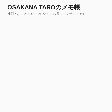
コ
OSAKANA TAROのメモ帳
ン
技術的なことをメインにいろいろ書いてくサイトです
テ
ン
ツ
へ
ス
キ
ッ
プ