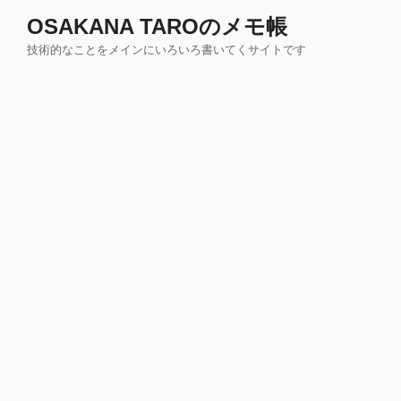
コ
OSAKANA TAROのメモ帳
ン
技術的なことをメインにいろいろ書いてくサイトです
テ
ン
ツ
へ
ス
キ
ッ
プ