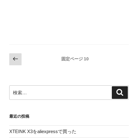
投
前
固定ページ
10
の
稿
ペ
の
ー
ペ
ジ
検
検
ー
索
索:
ジ
送
最近の投稿
り
XTEINK X3をaliexpressで買った