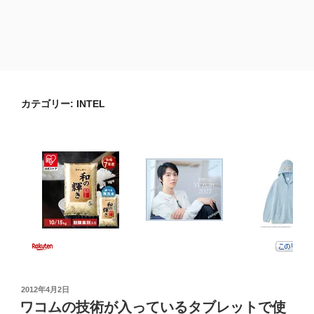
カテゴリー:
INTEL
投
2012年4月2日
稿
ワコムの技術が入っているタブレットで使
日: