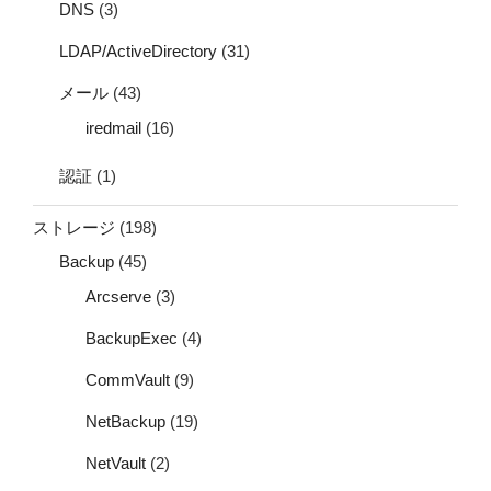
DNS
(3)
LDAP/ActiveDirectory
(31)
メール
(43)
iredmail
(16)
認証
(1)
ストレージ
(198)
Backup
(45)
Arcserve
(3)
BackupExec
(4)
CommVault
(9)
NetBackup
(19)
NetVault
(2)