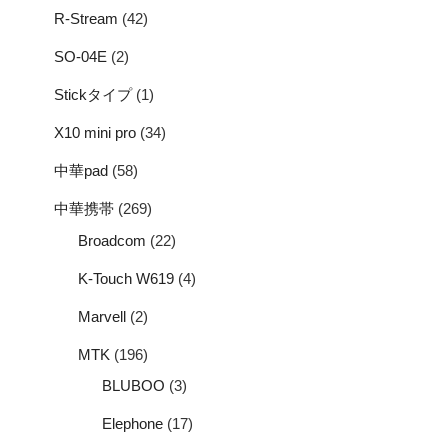
R-Stream
(42)
SO-04E
(2)
Stickタイプ
(1)
X10 mini pro
(34)
中華pad
(58)
中華携帯
(269)
Broadcom
(22)
K-Touch W619
(4)
Marvell
(2)
MTK
(196)
BLUBOO
(3)
Elephone
(17)