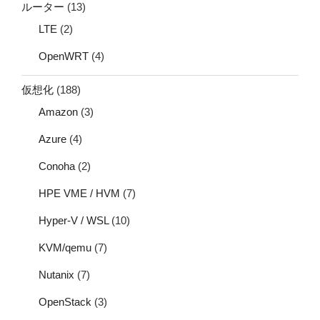
ルーター
(13)
LTE
(2)
OpenWRT
(4)
仮想化
(188)
Amazon
(3)
Azure
(4)
Conoha
(2)
HPE VME / HVM
(7)
Hyper-V / WSL
(10)
KVM/qemu
(7)
Nutanix
(7)
OpenStack
(3)