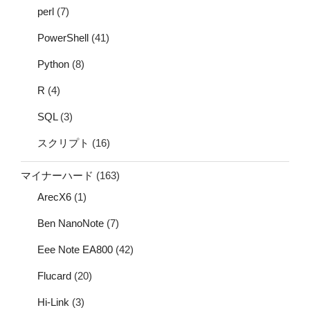
perl
(7)
PowerShell
(41)
Python
(8)
R
(4)
SQL
(3)
スクリプト
(16)
マイナーハード
(163)
ArecX6
(1)
Ben NanoNote
(7)
Eee Note EA800
(42)
Flucard
(20)
Hi-Link
(3)