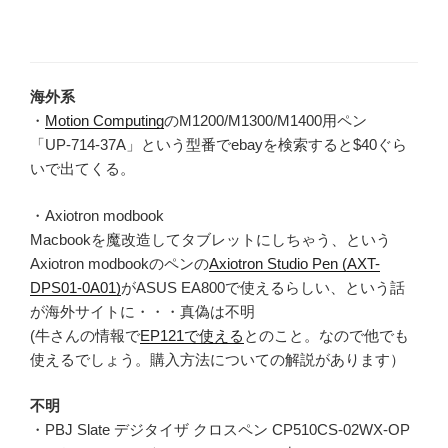
海外系
・
Motion Computing
のM1200/M1300/M1400用ペン
「UP-714-37A」という型番でebayを検索すると$40ぐら
いで出てくる。
・Axiotron modbook
Macbookを魔改造してタブレットにしちゃう、という
Axiotron modbookのペンの
Axiotron Studio Pen (AXT-
DPS01-0A01)
がASUS EA800で使えるらしい、という話
が海外サイトに・・・真偽は不明
(牛さんの情報で
EP121で使える
とのこと。なので他でも
使えるでしょう。購入方法についての解説があります）
不明
・PBJ Slate デジタイザ クロスペン CP510CS-02WX-OP