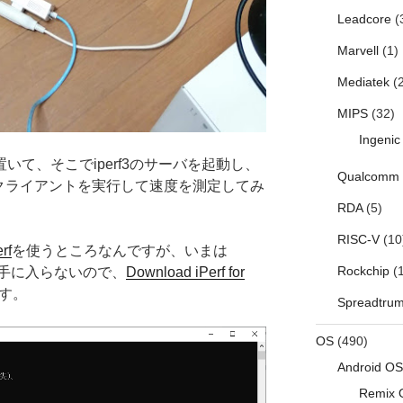
Leadcore
(
Marvell
(1)
Mediatek
(2
MIPS
(32)
Ingenic
2を置いて、そこでiperf3のサーバを起動し、
Qualcomm
rf3クライアントを実行して速度を測定してみ
RDA
(5)
RISC-V
(10
rf
を使うところなんですが、いまは
Rockchip
(1
ナリが手に入らないので、
Download iPerf for
す。
Spreadtru
OS
(490)
Android OS
Remix 