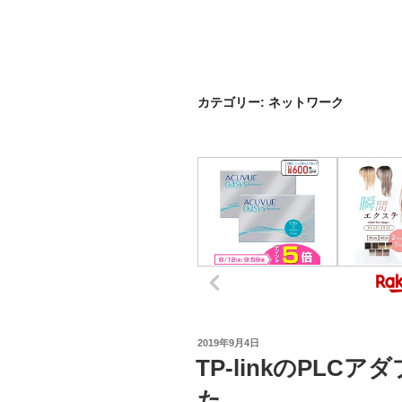
カテゴリー:
ネットワーク
投
2019年9月4日
稿
TP-linkのPLCアダ
日:
た