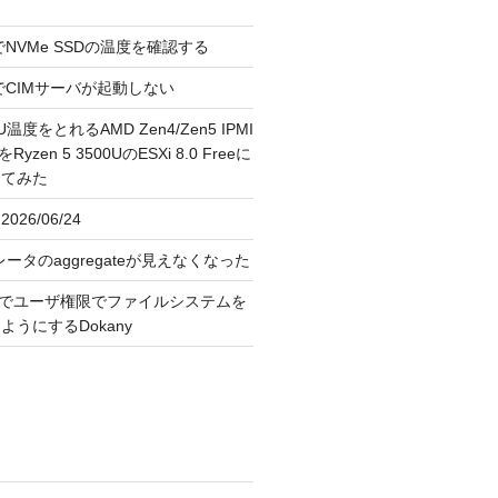
reeでNVMe SSDの温度を確認する
FreeでCIMサーバが起動しない
U温度をとれるAMD Zen4/Zen5 IPMI
erをRyzen 5 3500UのESXi 8.0 Freeに
してみた
026/06/24
レータのaggregateが見えなくなった
OS上でユーザ権限でファイルシステムを
うにするDokany