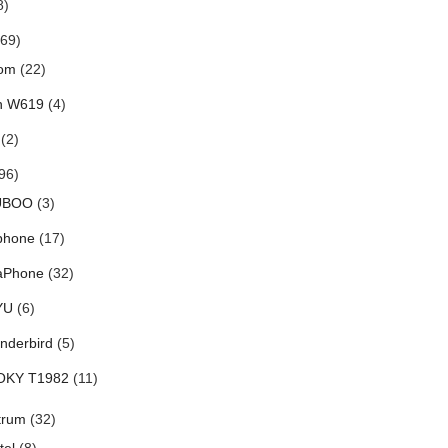
8)
69)
om
(22)
h W619
(4)
(2)
96)
UBOO
(3)
phone
(17)
aPhone
(32)
YU
(6)
nderbird
(5)
OKY T1982
(11)
trum
(32)
tel
(8)