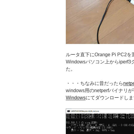
ルータ直下にOrange Pi PC
Windowsパソコン上からipe
た。
・・・ちなみに昔だったら
netpe
windows用のnetperfバイ
Windows
にてダウンロードしま