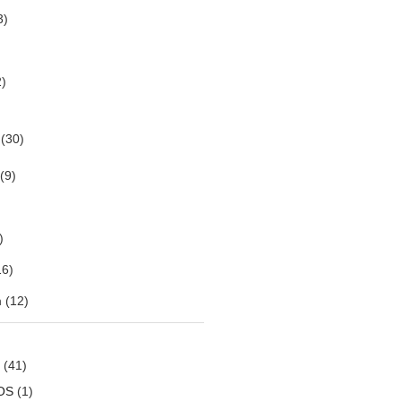
3)
)
(30)
(9)
)
6)
m
(12)
(41)
OS
(1)