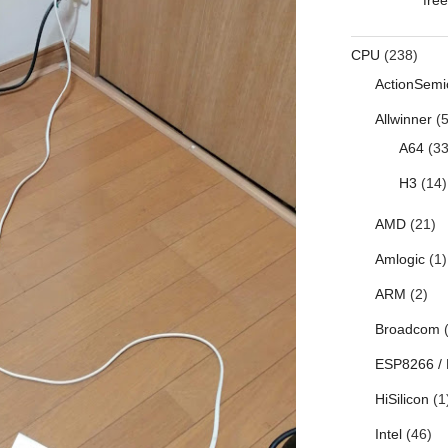
CPU
(238)
ActionSemi
Allwinner
(5
A64
(33
H3
(14)
AMD
(21)
Amlogic
(1)
ARM
(2)
Broadcom
(
ESP8266 /
HiSilicon
(1
Intel
(46)