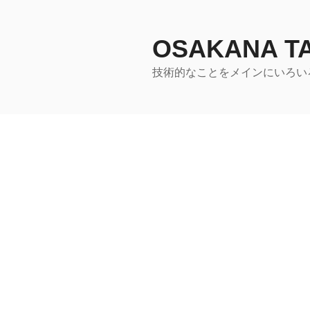
コ
ン
テ
OSAKANA 
ン
技術的なことをメインにいろい
ツ
へ
ス
キ
ッ
プ