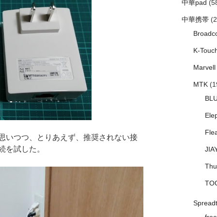
中華pad
(5
中華携帯
(2
Broadc
K-Touc
Marvell
MTK
(1
BL
Ele
Fle
思いつつ、とりあえず、推奨されない接
続を試した。
JIA
Thu
TO
Spread
free