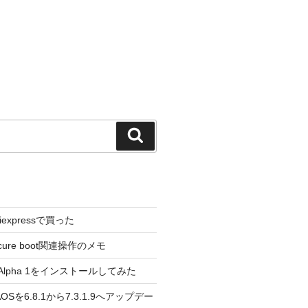
検
索
liexpressで買った
cure boot関連操作のメモ
3.0 Alpha 1をインストールしてみた
 のAOSを6.8.1から7.3.1.9へアップデー