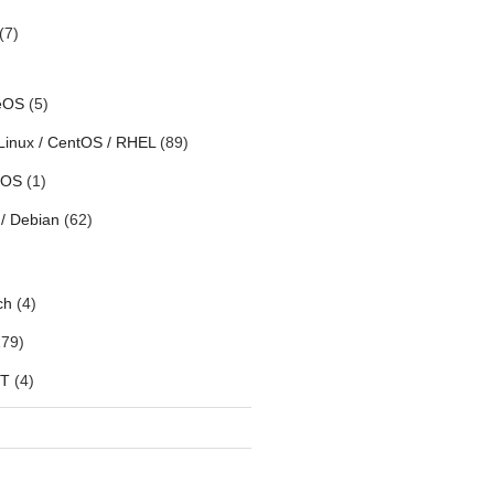
(7)
eOS
(5)
Linux / CentOS / RHEL
(89)
h OS
(1)
/ Debian
(62)
ch
(4)
79)
oT
(4)