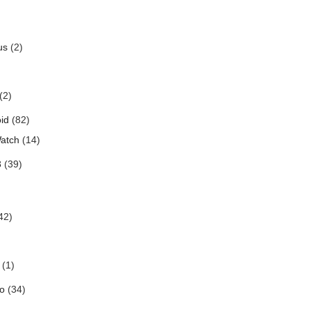
us
(2)
(2)
id
(82)
atch
(14)
3
(39)
42)
(1)
o
(34)