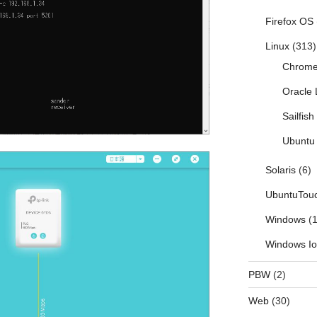
Firefox OS
Linux
(313)
Chrom
Oracle 
Sailfis
Ubuntu 
Solaris
(6)
UbuntuTou
Windows
(1
Windows I
PBW
(2)
Web
(30)