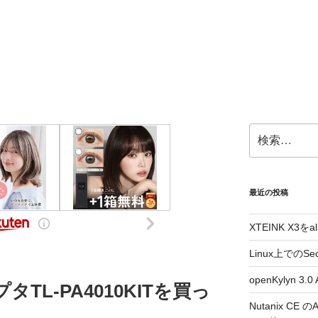
検
索:
最近の投稿
XTEINK X3をa
Linux上でのSe
openKylyn 
プタTL-PA4010KITを買っ
Nutanix CE