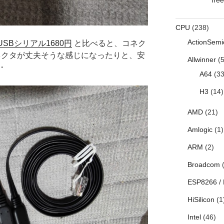
CPU
(238)
ActionSemi
のUSBシリアル1680円
と比べると、コネク
コネクタが丈夫そうな感じになったりと、安
Allwinner
(5
・
A64
(33
H3
(14)
AMD
(21)
Amlogic
(1)
ARM
(2)
Broadcom
(
ESP8266 /
HiSilicon
(1
Intel
(46)