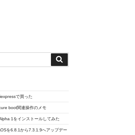
検
索
liexpressで買った
cure boot関連操作のメモ
3.0 Alpha 1をインストールしてみた
 のAOSを6.8.1から7.3.1.9へアップデー