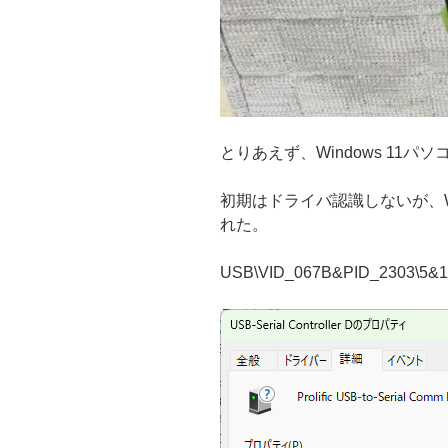
とりあえず、Windows 11パ
初期はドライバ認識しないが、Win
れた。
USB\VID_067B&PID_2303\5&