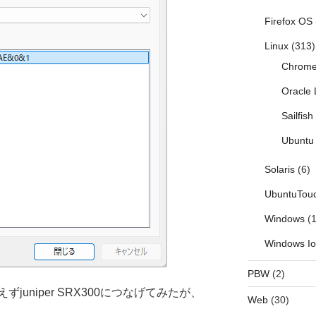
Firefox OS
Linux
(313)
Chrom
Oracle 
Sailfis
Ubuntu 
Solaris
(6)
UbuntuTou
Windows
(1
Windows I
PBW
(2)
uniper SRX300につなげてみたが、
Web
(30)