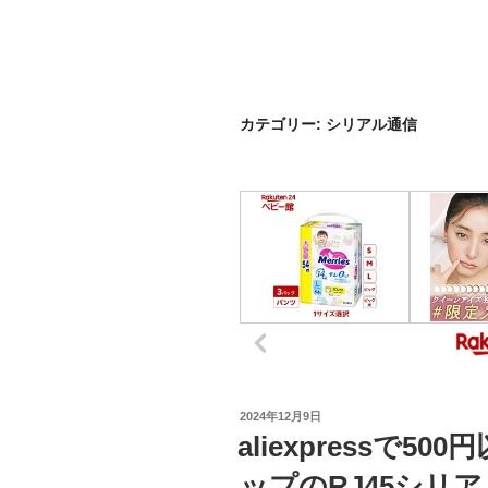
カテゴリー:
シリアル通信
投
2024年12月9日
稿
aliexpressで5
日:
ップのRJ45シリア