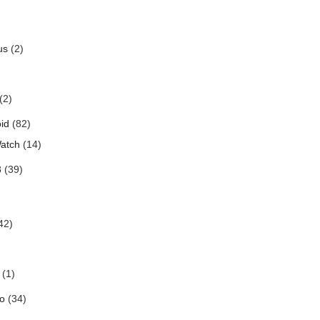
us
(2)
(2)
id
(82)
atch
(14)
3
(39)
42)
(1)
o
(34)