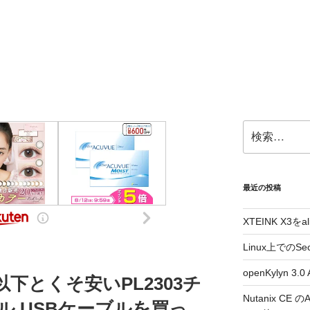
検
索:
最近の投稿
XTEINK X3をa
Linux上でのSe
openKylyn 
00円以下とくそ安いPL2303チ
Nutanix CE
ル USBケーブルを買っ