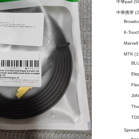
中華pad
(5
中華携帯
(2
Broadc
K-Touc
Marvell
MTK
(1
BL
Ele
Fle
JIA
Thu
TO
Spread
free