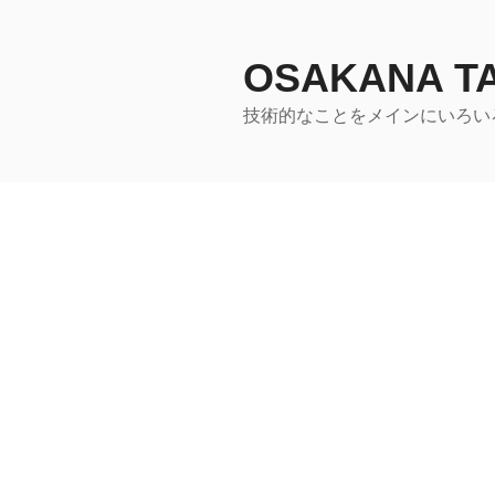
コ
ン
テ
OSAKANA 
ン
技術的なことをメインにいろい
ツ
へ
ス
キ
ッ
プ