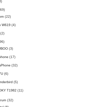
8)
69)
om
(22)
h W619
(4)
(2)
96)
UBOO
(3)
phone
(17)
aPhone
(32)
YU
(6)
nderbird
(5)
OKY T1982
(11)
trum
(32)
tel
(8)