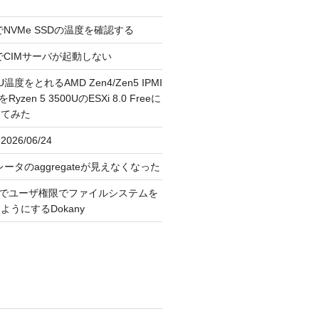
reeでNVMe SSDの温度を確認する
FreeでCIMサーバが起動しない
U温度をとれるAMD Zen4/Zen5 IPMI
erをRyzen 5 3500UのESXi 8.0 Freeに
してみた
026/06/24
レータのaggregateが見えなくなった
OS上でユーザ権限でファイルシステムを
うにするDokany