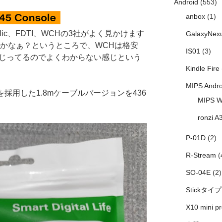
Android
(553)
anbox
(1)
lic、FDTI、WCHの3社がよく見かけます
GalaxyNex
Iかなぁ？というところで、WCHは格安
IS01
(3)
のがまじってるのでよくわからない感じという
Kindle Fire
MIPS Andro
チップを採用した1.8mケーブルバージョンを436
MIPS W
ronzi A
P-01D
(2)
R-Stream
(
SO-04E
(2)
Stickタイプ
X10 mini pr