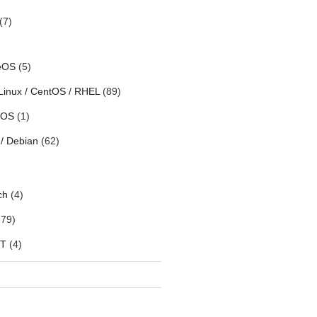
(7)
eOS
(5)
Linux / CentOS / RHEL
(89)
h OS
(1)
/ Debian
(62)
ch
(4)
79)
oT
(4)