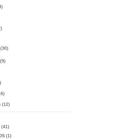
3)
)
(30)
(9)
)
6)
m
(12)
(41)
OS
(1)