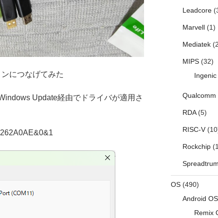
Leadcore
(
Marvell
(1)
Mediatek
(2
MIPS
(32)
ソコンにつなげてみた
Ingenic
Qualcomm
dows Update経由でドライバが適用さ
RDA
(5)
RISC-V
(10
1262A0AE&0&1
Rockchip
(1
Spreadtru
OS
(490)
Android OS
Remix 