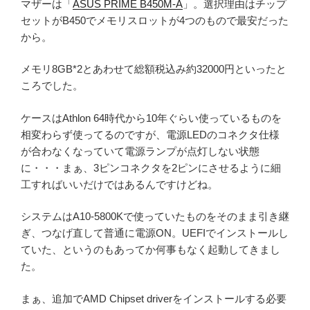
マザーは「
ASUS PRIME B450M-A
」。選択理由はチップ
セットがB450でメモリスロットが4つのもので最安だった
から。
メモリ8GB*2とあわせて総額税込み約32000円といったと
ころでした。
ケースはAthlon 64時代から10年ぐらい使っているものを
相変わらず使ってるのですが、電源LEDのコネクタ仕様
が合わなくなっていて電源ランプが点灯しない状態
に・・・まぁ、3ピンコネクタを2ピンにさせるように細
工すればいいだけではあるんですけどね。
システムはA10-5800Kで使っていたものをそのまま引き継
ぎ、つなげ直して普通に電源ON。UEFIでインストールし
ていた、というのもあってか何事もなく起動してきまし
た。
まぁ、追加でAMD Chipset driverをインストールする必要