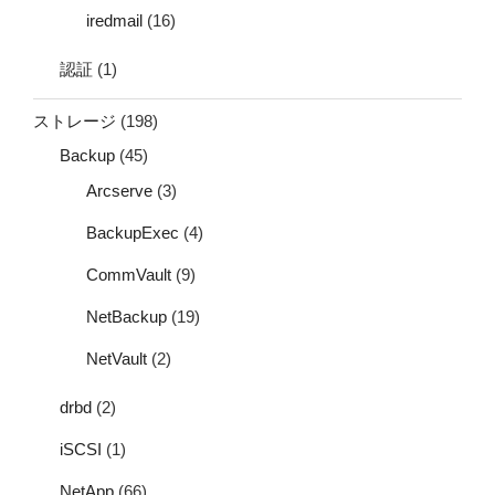
iredmail
(16)
認証
(1)
ストレージ
(198)
Backup
(45)
Arcserve
(3)
BackupExec
(4)
CommVault
(9)
NetBackup
(19)
NetVault
(2)
drbd
(2)
iSCSI
(1)
NetApp
(66)