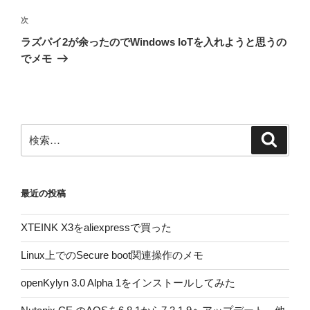
投
ビ
稿
次
次
ゲ
の
ラズパイ2が余ったのでWindows IoTを入れようと思うの
投
ー
でメモ
稿
シ
ョ
ン
検
検
索
索:
最近の投稿
XTEINK X3をaliexpressで買った
Linux上でのSecure boot関連操作のメモ
openKylyn 3.0 Alpha 1をインストールしてみた