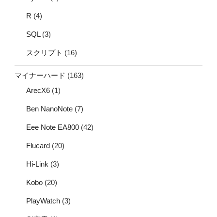
R
(4)
SQL
(3)
スクリプト
(16)
マイナーハード
(163)
ArecX6
(1)
Ben NanoNote
(7)
Eee Note EA800
(42)
Flucard
(20)
Hi-Link
(3)
Kobo
(20)
PlayWatch
(3)