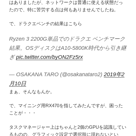
はありましたが、ネットワークは普通に使える状態だっ
たので、特に苦労する点は何もありませんでしたね。
で、ドラクエベンチの結果はこちら
Ryzen 3 2200G単品でのドラクエ ベンチマーク
結果。OSディスクはA10-5800K時代から引き継
ぎ
pic.twitter.com/byON2Fz5rx
— OSAKANA TARO (@osakanataro2)
2019年2
月10日
まぁ、そんなもんか。
で、マイニング用RX470を指してみたんですが、困った
ことが・・・
タスクマネージャー上はちゃんと2個のGPUを認識してい
るものの、グラフィック設定で選択肢に現れないとい