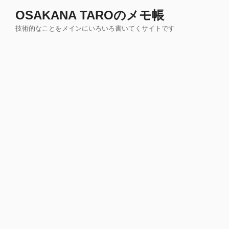
コ
OSAKANA TAROのメモ帳
ン
技術的なことをメインにいろいろ書いてくサイトです
テ
ン
ツ
へ
ス
キ
ッ
プ