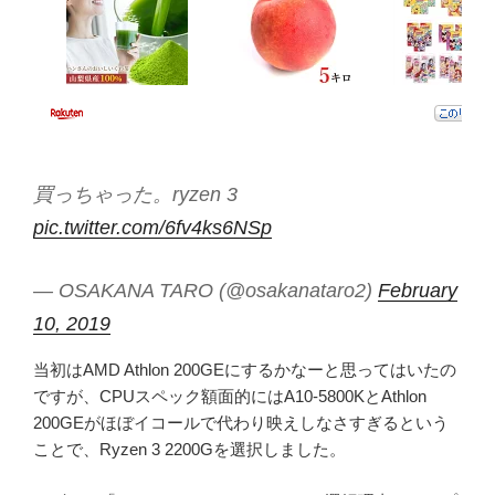
買っちゃった。ryzen 3
pic.twitter.com/6fv4ks6NSp
— OSAKANA TARO (@osakanataro2)
February
10, 2019
当初はAMD Athlon 200GEにするかなーと思ってはいたの
ですが、CPUスペック額面的にはA10-5800KとAthlon
200GEがほぼイコールで代わり映えしなさすぎるという
ことで、Ryzen 3 2200Gを選択しました。