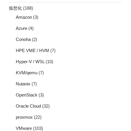
仮想化
(188)
Amazon
(3)
Azure
(4)
Conoha
(2)
HPE VME / HVM
(7)
Hyper-V / WSL
(10)
KVM/qemu
(7)
Nutanix
(7)
OpenStack
(3)
Oracle Cloud
(32)
proxmox
(22)
VMware
(103)