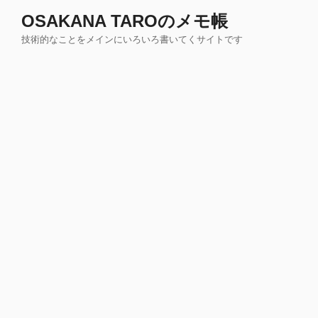
コ
OSAKANA TAROのメモ帳
ン
技術的なことをメインにいろいろ書いてくサイトです
テ
ン
ツ
へ
ス
キ
ッ
プ