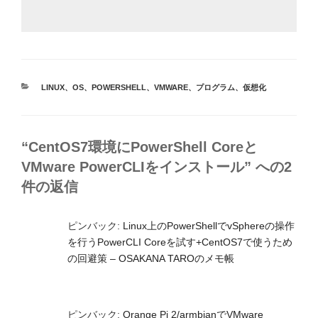
カ
LINUX
、
OS
、
POWERSHELL
、
VMWARE
、
プログラム
、
仮想化
テ
ゴ
リ
ー
“CentOS7環境にPowerShell Coreと
VMware PowerCLIをインストール” への2
件の返信
ピンバック:
Linux上のPowerShellでvSphereの操作
を行うPowerCLI Coreを試す+CentOS7で使うため
の回避策 – OSAKANA TAROのメモ帳
ピンバック:
Orange Pi 2/armbianでVMware