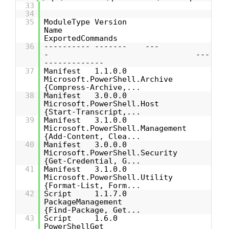
33
34
35
ModuleType Version
Name
ExportedCommands
36
---------- ------- ---
- ---
-------------
37
Manifest 1.1.0.0
Microsoft.PowerShell.Archive
{Compress-Archive,...
38
Manifest 3.0.0.0
Microsoft.PowerShell.Host
{Start-Transcript,...
39
Manifest 3.1.0.0
Microsoft.PowerShell.Management
{Add-Content, Clea...
40
Manifest 3.0.0.0
Microsoft.PowerShell.Security
{Get-Credential, G...
41
Manifest 3.1.0.0
Microsoft.PowerShell.Utility
{Format-List, Form...
42
Script 1.1.7.0
PackageManagement
{Find-Package, Get...
43
Script 1.6.0
PowerShellGet