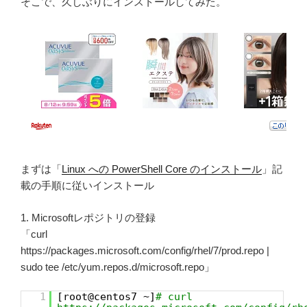
そこで、久しぶりにインストールしてみた。
まずは「
Linux への PowerShell Core のインストール
」記
載の手順に従いインストール
1. Microsoftレポジトリの登録
「curl
https://packages.microsoft.com/config/rhel/7/prod.repo |
sudo tee /etc/yum.repos.d/microsoft.repo」
1
[root@centos7 ~]
# curl