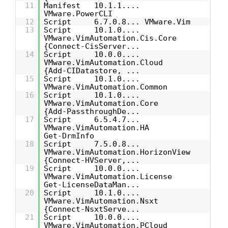
11
Manifest 10.1.1....
VMware.PowerCLI
12
Script 6.7.0.8... VMware.Vim
13
Script 10.1.0....
VMware.VimAutomation.Cis.Core
{Connect-CisServer...
14
Script 10.0.0....
VMware.VimAutomation.Cloud
{Add-CIDatastore, ...
15
Script 10.1.0....
VMware.VimAutomation.Common
16
Script 10.1.0....
VMware.VimAutomation.Core
{Add-PassthroughDe...
17
Script 6.5.4.7...
VMware.VimAutomation.HA
Get-DrmInfo
18
Script 7.5.0.8...
VMware.VimAutomation.HorizonView
{Connect-HVServer,...
19
Script 10.0.0....
VMware.VimAutomation.License
Get-LicenseDataMan...
20
Script 10.1.0....
VMware.VimAutomation.Nsxt
{Connect-NsxtServe...
21
Script 10.0.0....
VMware.VimAutomation.PCloud