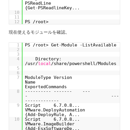
PSReadLine
{Get-PSReadlineKey...
10
11
12
PS /root>
現在使えるモジュールを確認。
1
PS /root> Get-Module -ListAvailable
2
3
4
Directory:
/usr/
local
/share/powershell/Modules
5
6
7
ModuleType Version
Name
ExportedCommands
8
---------- ------- ---
- ---
-------------
9
Script 6.7.0.8...
VMware.DeployAutomation
{Add-DeployRule, A...
10
Script 6.7.0.8...
VMware.ImageBuilder
{Add-EsxSoftwareDe...