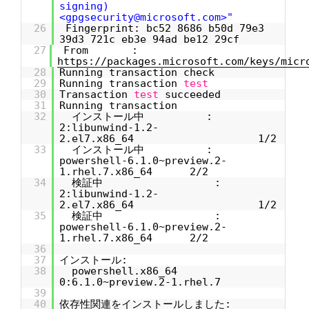
signing)
<gpgsecurity@microsoft.com>"
26
Fingerprint: bc52 8686 b50d 79e3
39d3 721c eb3e 94ad be12 29cf
27
From :
https://packages.microsoft.com/keys/micr
28
Running transaction check
29
Running transaction
test
30
Transaction
test
succeeded
31
Running transaction
32
インストール中 :
2:libunwind-1.2-
2.el7.x86_64 1/2
33
インストール中 :
powershell-6.1.0~preview.2-
1.rhel.7.x86_64 2/2
34
検証中 :
2:libunwind-1.2-
2.el7.x86_64 1/2
35
検証中 :
powershell-6.1.0~preview.2-
1.rhel.7.x86_64 2/2
36
37
インストール:
38
powershell.x86_64
0:6.1.0~preview.2-1.rhel.7
39
40
依存性関連をインストールしました: