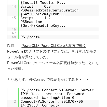
{Install-Module, F...
44
Script 0.0
PSDesiredStateConfiguration
{Get-PublicKeyFrom...
45
Script 1.2
PSReadLine
{Get-PSReadlineKey...
46
47
48
PS /root>
以前、「
PowerCLIとPowerCLI Coreの双方で動く
PowerShellスクリプトの作り方
」では、それぞれでモジ
ュール名が異なっていた。
PowerCLI Coreでのモジュール名変更は無かったことにな
った模様。
とりあえず、VI-Connectで接続をかけてみる・・・
1
PS /root> Connect-VIServer -Server
IPアドレス -User root -Password
password -WarningAction 0
2
Connect-VIServer : 2018/07/06
14:29:03 Connect-