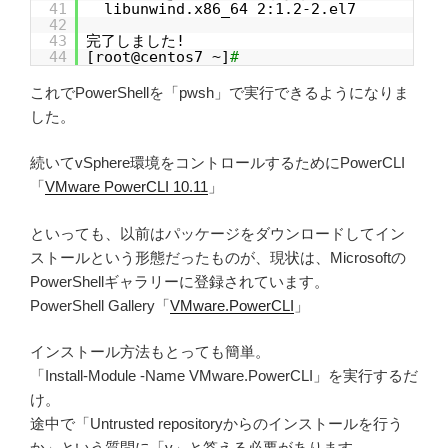
41
libunwind.x86_64 2:1.2-2.el7
42
43
完了しました!
44
[root@centos7 ~]
#
これでPowerShellを「pwsh」で実行できるようになりま
した。
続いてvSphere環境をコントロールするためにPowerCLI
「
VMware PowerCLI 10.11
」
といっても、以前はパッケージをダウンロードしてイン
ストールという形態だったものが、現状は、Microsoftの
PowerShellギャラリーに登録されています。
PowerShell Gallery「
VMware.PowerCLI
」
インストール方法もとっても簡単。
「Install-Module -Name VMware.PowerCLI」を実行するだ
け。
途中で「Untrusted repositoryからのインストールを行う
か」という質問に「y」と答える必要があります。