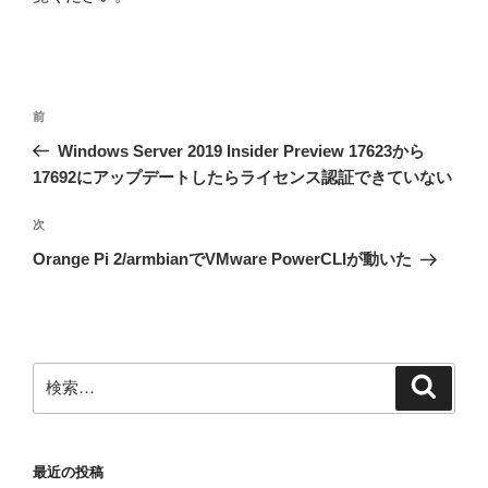
投
前
前
稿
の
Windows Server 2019 Insider Preview 17623から
ナ
投
17692にアップデートしたらライセンス認証できていない
ビ
稿
ゲ
次
次
の
ー
Orange Pi 2/armbianでVMware PowerCLIが動いた
投
シ
稿
ョ
ン
検
検
索
索:
最近の投稿