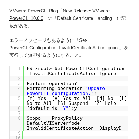
VMware PowerCLI Blog「
New Release: VMware
PowerCLI 10.0.0
」の「Default Certificate Handling」に記
載がある。
エラーメッセージもあるように「Set-
PowerCLIConfiguration -InvalidCertificateAction Ignore」を
実行して無視するようにする、と。
1
PS /root> Set-PowerCLIConfiguration
-InvalidCertificateAction Ignore
2
3
Perform operation?
4
Performing operation
'Update
PowerCLI configuration.'
?
5
[Y] Yes [A] Yes to All [N] No [L]
No to All [S] Suspend [?] Help
6
(default is
"Y"
):y
7
8
Scope ProxyPolicy
DefaultVIServerMode
InvalidCertificateAction DisplayD
9
10