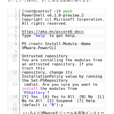
1
[root@centos7 ~]
# pwsh
2
PowerShell v6.1.0-preview.2
3
Copyright (c) Microsoft Corporation.
All rights reserved.
4
5
https://aka.ms/pscore6-docs
6
Type
'help'
to get help.
7
8
PS /root> Install-Module -Name
VMware.PowerCLI
9
10
Untrusted repository
11
You are installing the modules from
an untrusted repository. If you
trust this
12
repository, change its
InstallationPolicy value by running
the Set-PSRepository
13
cmdlet. Are you sure you want to
install
the modules from
'PSGallery'
?
14
[Y] Yes [A] Yes to All [N] No [L]
No to All [S] Suspend [?] Help
15
(default is
"N"
):y
16
17
＜いろんなVMwareモジュールを追加インストー