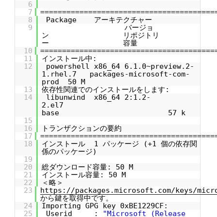
6
7
========================================
8
Package アーキテクチャー
9
バージョ
ン リポジトリ
ー 容量
10
========================================
11
インストール中:
12
powershell x86_64 6.1.0~preview.2-
1.rhel.7 packages-microsoft-com-
prod 50 M
13
依存性関連でのインストールをします:
14
libunwind x86_64 2:1.2-
2.el7
base 57 k
15
16
トランザクションの要約
17
========================================
18
インストール 1 パッケージ (+1 個の依存関
係のパッケージ)
19
20
総ダウンロード容量: 50 M
21
インストール容量: 50 M
22
＜略＞
23
https://packages.microsoft.com/keys/micr
から鍵を取得中です。
24
Importing GPG key 0xBE1229CF:
25
Userid :
"Microsoft (Release