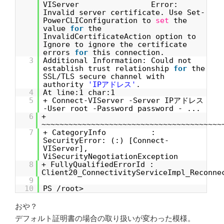
VIServer Error:
Invalid server certificate. Use Set-
PowerCLIConfiguration to
set
the
value
for
the
InvalidCertificateAction option to
Ignore to ignore the certificate
errors
for
this connection.
3
Additional Information: Could not
establish trust relationship
for
the
SSL/TLS secure channel with
authority
'IPアドレス'
.
4
At line:1 char:1
5
+ Connect-VIServer -Server IPアドレス
-User root -Password password - ...
6
+
~~~~~~~~~~~~~~~~~~~~~~~~~~~~~~~~~~~~~~~~
7
+ CategoryInfo :
SecurityError: (:) [Connect-
VIServer],
ViSecurityNegotiationException
8
+ FullyQualifiedErrorId :
Client20_ConnectivityServiceImpl_Reconne
9
10
PS /root>
おや？
デフォルト証明書の場合の取り扱いが変わった模様。