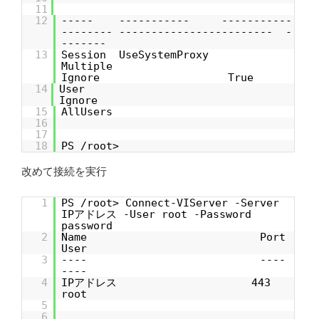
11
12
----- ----------- -----------
-------- ------------------------ -
-------
13
Session UseSystemProxy
Multiple
Ignore True
14
Use
Ignore
15
AllUsers
16
17
18
PS /root>
改めて接続を実行
1
PS /root> Connect-VIServer -Server
IPアドレス -User root -Password
password
2
Name Port
User
3
---- ----
----
4
IPアドレス 443
root
5
6