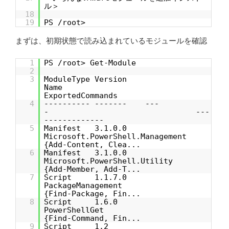
ル＞
18
19
PS /root>
まずは、初期状態で読み込まれているモジュールを確認
1
PS /root> Get-Module
2
3
ModuleType Version
Name
ExportedCommands
4
---------- ------- ---
- ---
-------------
5
Manifest 3.1.0.0
Microsoft.PowerShell.Management
{Add-Content, Clea...
6
Manifest 3.1.0.0
Microsoft.PowerShell.Utility
{Add-Member, Add-T...
7
Script 1.1.7.0
PackageManagement
{Find-Package, Fin...
8
Script 1.6.0
PowerShellGet
{Find-Command, Fin...
9
Script 1.2