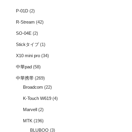
P-01D
(2)
R-Stream
(42)
SO-04E
(2)
Stickタイプ
(1)
X10 mini pro
(34)
中華pad
(58)
中華携帯
(269)
Broadcom
(22)
K-Touch W619
(4)
Marvell
(2)
MTK
(196)
BLUBOO
(3)