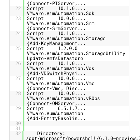
{Connect-PIServer,...
22
Script 10.1.0....
VMware.VimAutomation.Sdk
23
Script 10.0.0....
VMware.VimAutomation.Srm
{Connect-SrmServer...
24
Script 10.1.0....
VMware.VimAutomation.Storage
{Add-KeyManagement...
25
Script 1.2.0.0
VMware.VimAutomation.StorageUtility
Update-VmfsDatastore
26
Script 10.1.0....
VMware.VimAutomation.Vds
{Add-VDSwitchPhysi...
27
Script 10.0.0....
VMware.VimAutomation.Vmc
{Connect-Vmc, Disc...
28
Script 10.0.0....
VMware.VimAutomation.vROps
{Connect-OMServer,...
29
Script 6.5.1.7...
VMware.VumAutomation
{Add-EntityBaselin...
30
31
32
Directory:
/opt/microsoft/powershell/6.1.0~preview.