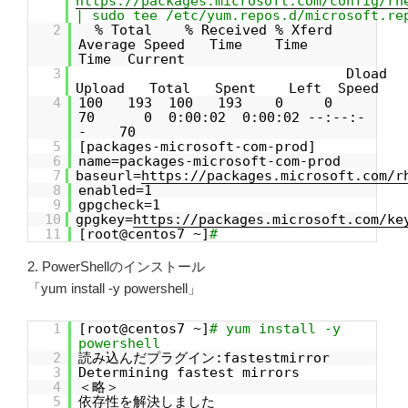
https://packages.microsoft.com/config/rh
| sudo tee /etc/yum.repos.d/microsoft.re
2
% Total % Received % Xferd
Average Speed Time Time
Time Current
3
Dload
Upload Total Spent Left Speed
4
100 193 100 193 0 0
70 0 0:00:02 0:00:02 --:--:-
- 70
5
[packages-microsoft-com-prod]
6
name=packages-microsoft-com-prod
7
baseurl=
https://packages.microsoft.com/r
8
enabled=1
9
gpgcheck=1
10
gpgkey=
https://packages.microsoft.com/ke
11
[root@centos7 ~]
#
2. PowerShellのインストール
「yum install -y powershell」
1
[root@centos7 ~]
# yum install -y
powershell
2
読み込んだプラグイン:fastestmirror
3
Determining fastest mirrors
4
＜略＞
5
依存性を解決しました