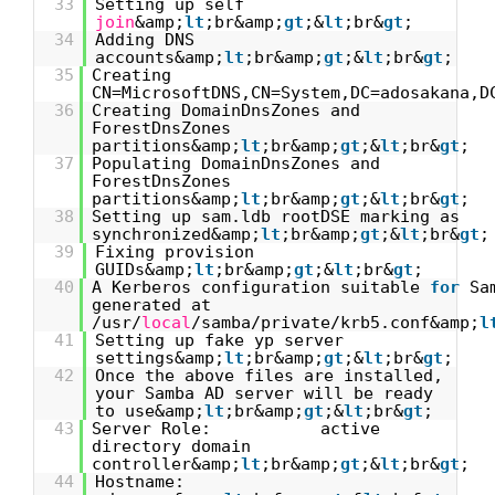
33
Setting up self
join
&amp;
lt
;br&amp;
gt
;&
lt
;br&
gt
;
34
Adding DNS
accounts&amp;
lt
;br&amp;
gt
;&
lt
;br&
gt
;
35
Creating
CN=MicrosoftDNS,CN=System,DC=adosakana,D
36
Creating DomainDnsZones and
ForestDnsZones
partitions&amp;
lt
;br&amp;
gt
;&
lt
;br&
gt
;
37
Populating DomainDnsZones and
ForestDnsZones
partitions&amp;
lt
;br&amp;
gt
;&
lt
;br&
gt
;
38
Setting up sam.ldb rootDSE marking as
synchronized&amp;
lt
;br&amp;
gt
;&
lt
;br&
gt
;
39
Fixing provision
GUIDs&amp;
lt
;br&amp;
gt
;&
lt
;br&
gt
;
40
A Kerberos configuration suitable
for
Sa
generated at
/usr/
local
/samba/private/krb5.conf&amp;
l
41
Setting up fake yp server
settings&amp;
lt
;br&amp;
gt
;&
lt
;br&
gt
;
42
Once the above files are installed,
your Samba AD server will be ready
to use&amp;
lt
;br&amp;
gt
;&
lt
;br&
gt
;
43
Server Role: active
directory domain
controller&amp;
lt
;br&amp;
gt
;&
lt
;br&
gt
;
44
Hostname: