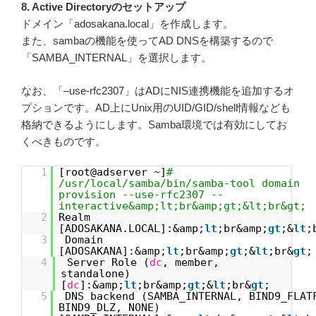
8. Active Directoryのセットアップ
ドメイン「adosakana.local」を作成します。
また、sambaの機能を使ってAD DNSを構築するので
「SAMBA_INTERNAL」を選択します。
なお、「–use-rfc2307」はADにNIS連携機能を追加するオ
プションです。AD上にUnix用のUID/GID/shell情報なども
格納できるようにします。Samba環境では有効にしてお
くべきものです。
1
[root@adserver ~]
#
/usr/local/samba/bin/samba-tool domain
provision --use-rfc2307 --
interactive&amp;lt;br&amp;gt;&lt;br&gt;
2
Realm
[ADOSAKANA.LOCAL]:&amp;
lt
;br&amp;
gt
;&
lt
;
3
Domain
[ADOSAKANA]:&amp;
lt
;br&amp;
gt
;&
lt
;br&
gt
;
4
Server Role (
dc
, member,
standalone)
[
dc
]:&amp;
lt
;br&amp;
gt
;&
lt
;br&
gt
;
5
DNS backend (SAMBA_INTERNAL, BIND9_FLAT
BIND9_DLZ, NONE)