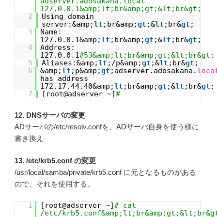
adserver.adosakana.local
127.0.0.1&amp;lt;br&amp;gt;&lt;br&gt;
2
Using domain
server:&amp;
lt
;br&amp;
gt
;&
lt
;br&
gt
;
3
Name:
127.0.0.1&amp;
lt
;br&amp;
gt
;&
lt
;br&
gt
;
4
Address:
127.0.0.1
#53&amp;lt;br&amp;gt;&lt;br&gt;
5
Aliases:&amp;
lt
;/p&amp;
gt
;&
lt
;br&
gt
;
6
&amp;
lt
;p&amp;
gt
;adserver.adosakana.
loca
has address
172.17.44.40&amp;
lt
;br&amp;
gt
;&
lt
;br&
gt
;
7
[root@adserver ~]
#
12. DNSサーバの変更
ADサーバの/etc/resolv.confを、ADサーバ自身を使う様に
書き換え
13. /etc/krb5.conf の変更
/usr/local/samba/private/krb5.conf に元となるものがある
ので、それを使用する。
1
[root@adserver ~]
# cat
/etc/krb5.conf&amp;lt;br&amp;gt;&lt;br&g