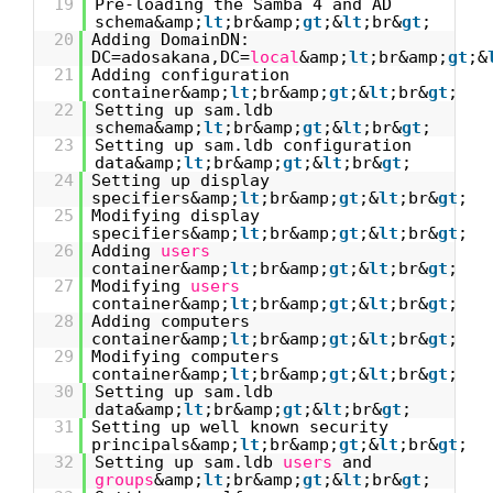
19
Pre-loading the Samba 4 and AD
schema&amp;
lt
;br&amp;
gt
;&
lt
;br&
gt
;
20
Adding DomainDN:
DC=adosakana,DC=
local
&amp;
lt
;br&amp;
gt
;&
21
Adding configuration
container&amp;
lt
;br&amp;
gt
;&
lt
;br&
gt
;
22
Setting up sam.ldb
schema&amp;
lt
;br&amp;
gt
;&
lt
;br&
gt
;
23
Setting up sam.ldb configuration
data&amp;
lt
;br&amp;
gt
;&
lt
;br&
gt
;
24
Setting up display
specifiers&amp;
lt
;br&amp;
gt
;&
lt
;br&
gt
;
25
Modifying display
specifiers&amp;
lt
;br&amp;
gt
;&
lt
;br&
gt
;
26
Adding
users
container&amp;
lt
;br&amp;
gt
;&
lt
;br&
gt
;
27
Modifying
users
container&amp;
lt
;br&amp;
gt
;&
lt
;br&
gt
;
28
Adding computers
container&amp;
lt
;br&amp;
gt
;&
lt
;br&
gt
;
29
Modifying computers
container&amp;
lt
;br&amp;
gt
;&
lt
;br&
gt
;
30
Setting up sam.ldb
data&amp;
lt
;br&amp;
gt
;&
lt
;br&
gt
;
31
Setting up well known security
principals&amp;
lt
;br&amp;
gt
;&
lt
;br&
gt
;
32
Setting up sam.ldb
users
and
groups
&amp;
lt
;br&amp;
gt
;&
lt
;br&
gt
;