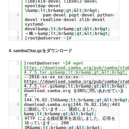
libblkid-devel libxml2-devel
openldap-devel
\&amp;
lt
;br&amp;
gt
;&
lt
;br&
gt
;
6
pam-devel popt-devel python-
devel readline-devel zlib-devel
systemd-
devel&amp;
lt
;br&amp;
gt
;&
lt
;br&
gt
;
7
＜略＞&amp;
lt
;br&amp;
gt
;&
lt
;br&
gt
;
8
[root@adserver ~]
#
4. sambaのtar.gzをダウンロード
1
[root@adserver ~]
# wget
https://download.samba.org/pub/samba/sta
4.7.5.tar.gz&amp;lt;br&amp;gt;&lt;br&gt;
2
--2016-xx-xx xx:xx:xx--
https://download.samba.org/pub/samba/sta
4.7.5.
tar
.gz&amp;
lt
;br&amp;
gt
;&
lt
;br&
gt
;
3
download.samba.org をDNSに問いあわせていま
す...
144.76.82.156&amp;
lt
;br&amp;
gt
;&
lt
;br&
gt
4
download.samba.org|144.76.82.156|:443
に接続しています... 接続しました。
&amp;
lt
;br&amp;
gt
;&
lt
;br&
gt
;
5
HTTP による接続要求を送信しました、応答を
待っています... 200
OK&amp;
lt
;br&amp;
gt
;&
lt
;br&
gt
;