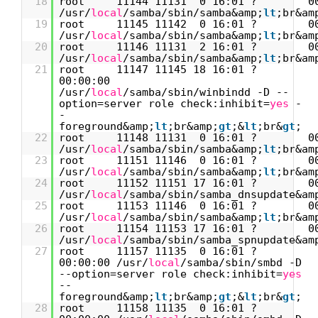
18
root 11144 11131 0 16:01 ? 00:
/usr/
local
/samba/sbin/samba&amp;
lt
;br&am
19
root 11145 11142 0 16:01 ? 00:
/usr/
local
/samba/sbin/samba&amp;
lt
;br&am
20
root 11146 11131 2 16:01 ? 00:
/usr/
local
/samba/sbin/samba&amp;
lt
;br&am
21
root 11147 11145 18 16:01 ?
00:00:00
/usr/
local
/samba/sbin/winbindd -D --
option=server role check:inhibit=
yes
-
-
foreground&amp;
lt
;br&amp;
gt
;&
lt
;br&
gt
;
22
root 11148 11131 0 16:01 ? 00:
/usr/
local
/samba/sbin/samba&amp;
lt
;br&am
23
root 11151 11146 0 16:01 ? 00:
/usr/
local
/samba/sbin/samba&amp;
lt
;br&am
24
root 11152 11151 17 16:01 ? 00:0
/usr/
local
/samba/sbin/samba_dnsupdate&am
25
root 11153 11146 0 16:01 ? 00:
/usr/
local
/samba/sbin/samba&amp;
lt
;br&am
26
root 11154 11153 17 16:01 ? 00:0
/usr/
local
/samba/sbin/samba_spnupdate&am
27
root 11157 11135 0 16:01 ?
00:00:00 /usr/
local
/samba/sbin/smbd -D
--option=server role check:inhibit=
yes
--
foreground&amp;
lt
;br&amp;
gt
;&
lt
;br&
gt
;
28
root 11158 11135 0 16:01 ?