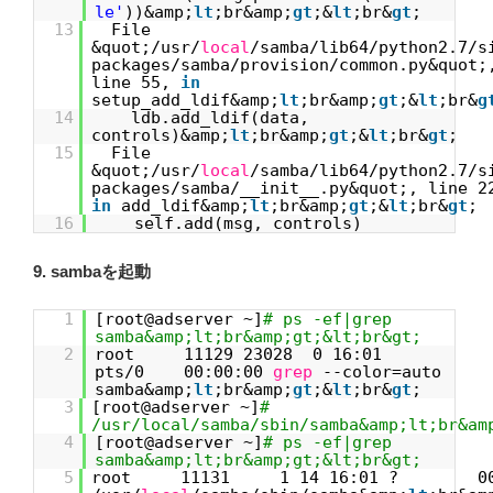
le'
))&amp;
lt
;br&amp;
gt
;&
lt
;br&
gt
;
13
File
&quot;/usr/
local
/samba/lib64/python2.7/s
packages/samba/provision/common.py&quot;
line 55,
in
setup_add_ldif&amp;
lt
;br&amp;
gt
;&
lt
;br&
g
14
ldb.add_ldif(data,
controls)&amp;
lt
;br&amp;
gt
;&
lt
;br&
gt
;
15
File
&quot;/usr/
local
/samba/lib64/python2.7/s
packages/samba/__init__.py&quot;, line 2
in
add_ldif&amp;
lt
;br&amp;
gt
;&
lt
;br&
gt
;
16
self.add(msg, controls)
9. sambaを起動
1
[root@adserver ~]
# ps -ef|grep
samba&amp;lt;br&amp;gt;&lt;br&gt;
2
root 11129 23028 0 16:01
pts/0 00:00:00
grep
--color=auto
samba&amp;
lt
;br&amp;
gt
;&
lt
;br&
gt
;
3
[root@adserver ~]
#
/usr/local/samba/sbin/samba&amp;lt;br&am
4
[root@adserver ~]
# ps -ef|grep
samba&amp;lt;br&amp;gt;&lt;br&gt;
5
root 11131 1 14 16:01 ? 00: