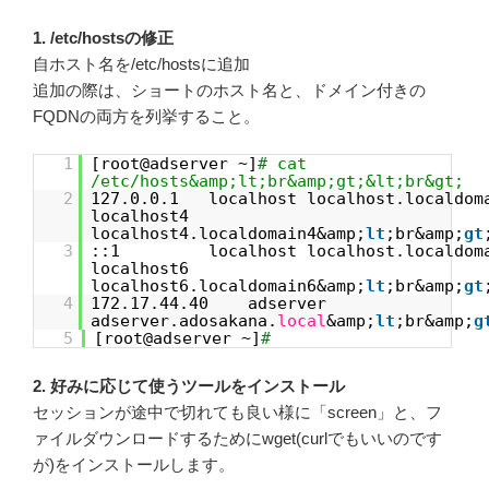
1. /etc/hostsの修正
自ホスト名を/etc/hostsに追加
追加の際は、ショートのホスト名と、ドメイン付きの
FQDNの両方を列挙すること。
1
[root@adserver ~]
# cat
/etc/hosts&amp;lt;br&amp;gt;&lt;br&gt;
2
127.0.0.1 localhost localhost.localdom
localhost4
localhost4.localdomain4&amp;
lt
;br&amp;
gt
3
::1 localhost localhost.localdoma
localhost6
localhost6.localdomain6&amp;
lt
;br&amp;
gt
4
172.17.44.40 adserver
adserver.adosakana.
local
&amp;
lt
;br&amp;
g
5
[root@adserver ~]
#
2. 好みに応じて使うツールをインストール
セッションが途中で切れても良い様に「screen」と、フ
ァイルダウンロードするためにwget(curlでもいいのです
が)をインストールします。