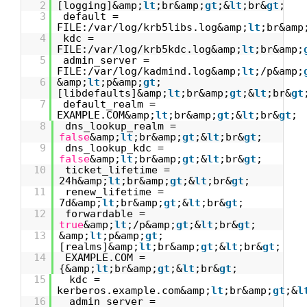
2
[logging]&amp;
lt
;br&amp;
gt
;&
lt
;br&
gt
;
3
default =
FILE:/var/log/krb5libs.log&amp;
lt
;br&amp
4
kdc =
FILE:/var/log/krb5kdc.log&amp;
lt
;br&amp;
5
admin_server =
FILE:/var/log/kadmind.log&amp;
lt
;/p&amp;
6
&amp;
lt
;p&amp;
gt
;
[libdefaults]&amp;
lt
;br&amp;
gt
;&
lt
;br&
gt
7
default_realm =
EXAMPLE.COM&amp;
lt
;br&amp;
gt
;&
lt
;br&
gt
;
8
dns_lookup_realm =
false
&amp;
lt
;br&amp;
gt
;&
lt
;br&
gt
;
9
dns_lookup_kdc =
false
&amp;
lt
;br&amp;
gt
;&
lt
;br&
gt
;
10
ticket_lifetime =
24h&amp;
lt
;br&amp;
gt
;&
lt
;br&
gt
;
11
renew_lifetime =
7d&amp;
lt
;br&amp;
gt
;&
lt
;br&
gt
;
12
forwardable =
true
&amp;
lt
;/p&amp;
gt
;&
lt
;br&
gt
;
13
&amp;
lt
;p&amp;
gt
;
[realms]&amp;
lt
;br&amp;
gt
;&
lt
;br&
gt
;
14
EXAMPLE.COM =
{&amp;
lt
;br&amp;
gt
;&
lt
;br&
gt
;
15
kdc =
kerberos.example.com&amp;
lt
;br&amp;
gt
;&
l
16
admin_server =