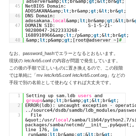
adserver&amp;
lt
;br&amp;
gt
;&
lt
;br&
gt
;
45
NetBIOS Domain:
ADOSAKANA&amp;
lt
;br&amp;
gt
;&
lt
;br&
gt
;
46
DNS Domain:
adosakana.
local
&amp;
lt
;br&amp;
gt
;&
lt
;br&
47
DOMAIN SID: S-1-5-21-
98280047-2622333268-
1688910966&amp;
lt
;/p&amp;
gt
;&
lt
;br&
gt
;
48
&amp;
lt
;p&amp;
gt
;[root@adserver ~]
#
なお、password_hashでエラーとなるとおもいます。
現状の /etc/krb5.conf の内容が問題で発生しています。
この後の手順で正しいものに置き換えるので、この段階
では単純に「mv /etc/krb5.conf /etc/krb5.conf.org」などの
手段で別の名前として使わなくすれば大丈夫です。
1
Setting up sam.ldb
users
and
groups
&amp;
lt
;br&amp;
gt
;&
lt
;br&
gt
;
2
ERROR(ldb): uncaught exception - operati
../source4/dsdb/samdb/ldb_modules/passwo
3
File
&quot;/usr/
local
/samba/lib64/python2.7/s
packages/samba/netcmd/__init__.py&quot;,
line 176,
in
_run&amp;
lt
;br&amp;
gt
;&
lt
;br&
gt
;