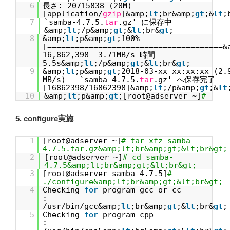
6
長さ: 20715838 (20M)
[application/
gzip
]&amp;
lt
;br&amp;
gt
;&
lt
;
7
`samba-4.7.5.
tar
.gz' に保存中
&amp;
lt
;/p&amp;
gt
;&
lt
;br&
gt
;
8
&amp;
lt
;p&amp;
gt
;100%
[======================================&
16,862,398 3.71MB/s 時間
5.5s&amp;
lt
;/p&amp;
gt
;&
lt
;br&
gt
;
9
&amp;
lt
;p&amp;
gt
;2018-03-xx xx:xx:xx (2.
MB/s) - `samba-4.7.5.
tar
.gz' へ保存完了
[16862398/16862398]&amp;
lt
;/p&amp;
gt
;&
lt
10
&amp;
lt
;p&amp;
gt
;[root@adserver ~]
#
5. configure実施
1
[root@adserver ~]
# tar xfz samba-
4.7.5.tar.gz&amp;lt;br&amp;gt;&lt;br&gt;
2
[root@adserver ~]
# cd samba-
4.7.5&amp;lt;br&amp;gt;&lt;br&gt;
3
[root@adserver samba-4.7.5]
#
./configure&amp;lt;br&amp;gt;&lt;br&gt;
4
Checking
for
program gcc or cc
:
/usr/bin/gcc&amp;
lt
;br&amp;
gt
;&
lt
;br&
gt
;
5
Checking
for
program cpp
: