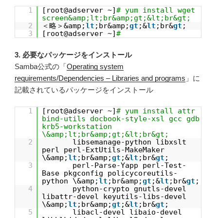
1
[root@adserver ~]
# yum install wget
screen&amp;lt;br&amp;gt;&lt;br&gt;
2
＜略＞&amp;
lt
;br&amp;
gt
;&
lt
;br&
gt
;
3
[root@adserver ~]
#
3. 必要なパッケージをインストール
Samba公式の「
Operating system
requirements/Dependencies – Libraries and programs
」に
記載されているパッケージをインストール
1
[root@adserver ~]
# yum install attr
bind-utils docbook-style-xsl gcc gdb
krb5-workstation
\&amp;lt;br&amp;gt;&lt;br&gt;
2
libsemanage-python libxslt
perl perl-ExtUtils-MakeMaker
\&amp;
lt
;br&amp;
gt
;&
lt
;br&
gt
;
3
perl-Parse-Yapp perl-Test-
Base pkgconfig policycoreutils-
python \&amp;
lt
;br&amp;
gt
;&
lt
;br&
gt
;
4
python-crypto gnutls-devel
libattr-devel keyutils-libs-devel
\&amp;
lt
;br&amp;
gt
;&
lt
;br&
gt
;
5
libacl-devel libaio-devel