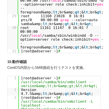
00:00:00 /usr/
local
/samba/sbin/smbd -D
--option=server role check:inhibit=
yes
--
foreground&amp;
lt
;br&amp;
gt
;&
lt
;br&
gt
;
29
root 11160 23028 0 16:01
pts/0 00:00:00
grep
--color=auto
samba&amp;
lt
;br&amp;
gt
;&
lt
;br&
gt
;
30
root 11161 11147 0 16:01 ?
00:00:00
/usr/
local
/samba/sbin/winbindd -D --
option=server role check:inhibit=
yes
-
-
foreground&amp;
lt
;br&amp;
gt
;&
lt
;br&
gt
;
31
[root@adserver ~]
#
10.動作確認
CentOS内部からSMB接続を行うテストを実施。
1
[root@adserver ~]
#
/usr/local/samba/bin/smbclient --
version&amp;lt;br&amp;gt;&lt;br&gt;
2
Version
4.7.5&amp;
lt
;br&amp;
gt
;&
lt
;br&
gt
;
3
[root@adserver ~]
#
/usr/local/samba/bin/smbclient -L
localhost -