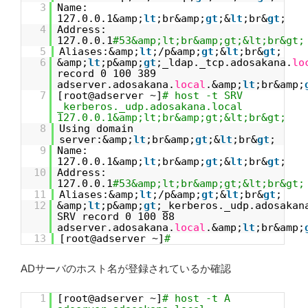
3
Name:
127.0.0.1&amp;
lt
;br&amp;
gt
;&
lt
;br&
gt
;
4
Address:
127.0.0.1
#53&amp;lt;br&amp;gt;&lt;br&gt;
5
Aliases:&amp;
lt
;/p&amp;
gt
;&
lt
;br&
gt
;
6
&amp;
lt
;p&amp;
gt
;_ldap._tcp.adosakana.
lo
record 0 100 389
adserver.adosakana.
local
.&amp;
lt
;br&amp;
7
[root@adserver ~]
# host -t SRV
_kerberos._udp.adosakana.local
127.0.0.1&amp;lt;br&amp;gt;&lt;br&gt;
8
Using domain
server:&amp;
lt
;br&amp;
gt
;&
lt
;br&
gt
;
9
Name:
127.0.0.1&amp;
lt
;br&amp;
gt
;&
lt
;br&
gt
;
10
Address:
127.0.0.1
#53&amp;lt;br&amp;gt;&lt;br&gt;
11
Aliases:&amp;
lt
;/p&amp;
gt
;&
lt
;br&
gt
;
12
&amp;
lt
;p&amp;
gt
;_kerberos._udp.adosakan
SRV record 0 100 88
adserver.adosakana.
local
.&amp;
lt
;br&amp;
13
[root@adserver ~]
#
ADサーバのホスト名が登録されているか確認
1
[root@adserver ~]
# host -t A