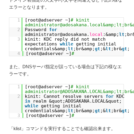
エラーとなります。
1
[root@adserver ~]
# kinit
administrator@adosakana.local&amp;lt;br&
2
Password
for
administrator@adosakana.
local
:&amp;
lt
;br
3
kinit: KDC reply did not match
expectations
while
getting initial
credentials&amp;
lt
;br&amp;
gt
;&
lt
;br&
gt
;
4
[root@adserver ~]
#
また、DNSサーバ指定が誤っている場合は下記の様なエ
ラーです。
1
[root@adserver ~]
# kinit
administrator@ADOSAKANA.LOCAL&amp;lt;br&
2
kinit: Cannot resolve servers
for
KDC
in
realm &quot;ADOSAKANA.LOCAL&quot;
while
getting initial
credentials&amp;
lt
;br&amp;
gt
;&
lt
;br&
gt
;
3
[root@adserver ~]
#
「klist」コマンドを実行することでも確認出来ます。