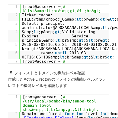
1
[root@adserver ~]
#
klist&amp;lt;br&amp;gt;&lt;br&gt;
2
Ticket cache:
FILE:/tmp/krb5cc_0&amp;
lt
;br&amp;
gt
;&
lt
;
3
Default principal:
administrator@ADOSAKANA.LOCAL&amp;
lt
;/p&
4
&amp;
lt
;p&amp;
gt
;Valid starting
Expires Service
principal&amp;
lt
;br&amp;
gt
;&
lt
;br&
gt
;
5
2018-03-02T16:06:21 2018-03-03T02:06:2
krbtgt/ADOSAKANA.LOCAL@ADOSAKANA.LOCAL&a
6
renew
until
2018-03-
03T16:06:18&amp;
lt
;br&amp;
gt
;&
lt
;br&
gt
;
7
[root@adserver ~]
#
15. フォレストとドメインの機能レベル確認
作成したActive Directoryのドメインの機能レベルとフォ
レストの機能レベルを確認します。
1
[root@adserver ~]
#
/usr/local/samba/bin/samba-tool
domain level
show&amp;lt;br&amp;gt;&lt;br&gt;
2
Domain and forest
function
level
for
dom