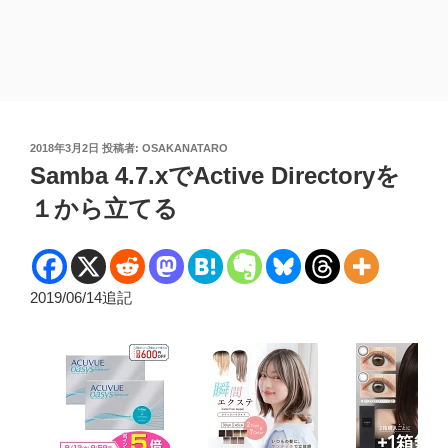
投
2018年3月2日
投稿者:
OSAKANATARO
稿
Samba 4.7.xでActive Directoryを
日:
１から立てる
2019/06/14追記