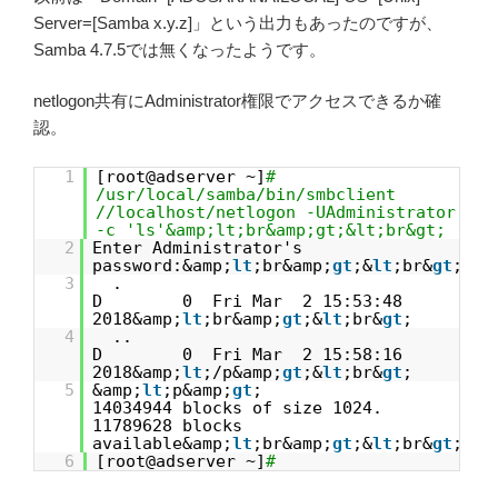
Server=[Samba x.y.z]」という出力もあったのですが、
Samba 4.7.5では無くなったようです。
netlogon共有にAdministrator権限でアクセスできるか確
認。
1
[root@adserver ~]
#
/usr/local/samba/bin/smbclient
//localhost/netlogon -UAdministrator
-c 'ls'&amp;lt;br&amp;gt;&lt;br&gt;
2
Enter Administrator's
password:&amp;
lt
;br&amp;
gt
;&
lt
;br&
gt
;
3
.
D 0 Fri Mar 2 15:53:48
2018&amp;
lt
;br&amp;
gt
;&
lt
;br&
gt
;
4
..
D 0 Fri Mar 2 15:58:16
2018&amp;
lt
;/p&amp;
gt
;&
lt
;br&
gt
;
5
&amp;
lt
;p&amp;
gt
;
14034944 blocks of size 1024.
11789628 blocks
available&amp;
lt
;br&amp;
gt
;&
lt
;br&
gt
;
6
[root@adserver ~]
#