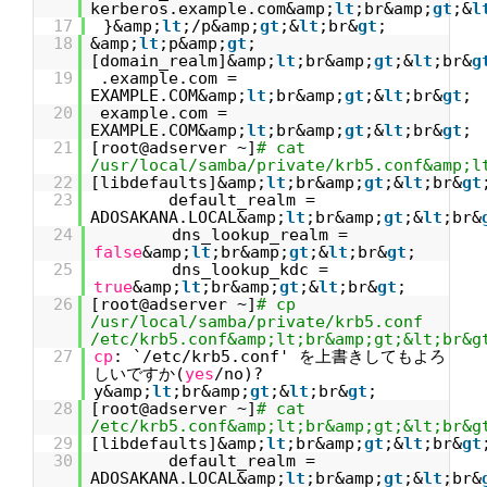
kerberos.example.com&amp;
lt
;br&amp;
gt
;&
l
17
}&amp;
lt
;/p&amp;
gt
;&
lt
;br&
gt
;
18
&amp;
lt
;p&amp;
gt
;
[domain_realm]&amp;
lt
;br&amp;
gt
;&
lt
;br&
g
19
.example.com =
EXAMPLE.COM&amp;
lt
;br&amp;
gt
;&
lt
;br&
gt
;
20
example.com =
EXAMPLE.COM&amp;
lt
;br&amp;
gt
;&
lt
;br&
gt
;
21
[root@adserver ~]
# cat
/usr/local/samba/private/krb5.conf&amp;l
22
[libdefaults]&amp;
lt
;br&amp;
gt
;&
lt
;br&
gt
23
default_realm =
ADOSAKANA.LOCAL&amp;
lt
;br&amp;
gt
;&
lt
;br&
24
dns_lookup_realm =
false
&amp;
lt
;br&amp;
gt
;&
lt
;br&
gt
;
25
dns_lookup_kdc =
true
&amp;
lt
;br&amp;
gt
;&
lt
;br&
gt
;
26
[root@adserver ~]
# cp
/usr/local/samba/private/krb5.conf
/etc/krb5.conf&amp;lt;br&amp;gt;&lt;br&g
27
cp
: `/etc/krb5.conf' を上書きしてもよろ
しいですか(
yes
/no)?
y&amp;
lt
;br&amp;
gt
;&
lt
;br&
gt
;
28
[root@adserver ~]
# cat
/etc/krb5.conf&amp;lt;br&amp;gt;&lt;br&g
29
[libdefaults]&amp;
lt
;br&amp;
gt
;&
lt
;br&
gt
30
default_realm =
ADOSAKANA.LOCAL&amp;
lt
;br&amp;
gt
;&
lt
;br&