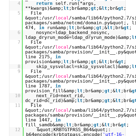
4
return
self.run(*args,
**kwargs)&amp;
lt
;br&amp;
gt
;&
lt
;br&
gt
;
5
File
&quot;/usr/
local
/samba/lib64/python2.7/s
packages/samba/netcmd/domain.py&quot;, l
474,
in
run&amp;
lt
;br&amp;
gt
;&
lt
;br&
gt
;
6
nosync=ldap_backend_nosync,
ldap_dryrun_mode=ldap_dryrun_mode)&amp;
l
7
File
&quot;/usr/
local
/samba/lib64/python2.7/s
packages/samba/provision/__init__.py&quo
line 2175,
in
provision&amp;
lt
;br&amp;
gt
;&
lt
;br&
gt
;
8
skip_sysvolacl=skip_sysvolacl)&amp;
l
9
File
&quot;/usr/
local
/samba/lib64/python2.7/s
packages/samba/provision/__init__.py&quo
line 1787,
in
provision_fill&amp;
lt
;br&amp;
gt
;&
lt
;br&
g
10
next_rid=next_rid,
dc_rid=dc_rid)&amp;
lt
;br&amp;
gt
;&
lt
;br&
g
11
File
&quot;/usr/
local
/samba/lib64/python2.7/s
packages/samba/provision/__init__.py&quo
line 1447,
in
fill_samdb&amp;
lt
;br&amp;
gt
;&
lt
;br&
gt
;
12
&quot;KRBTGTPASS_B64&quot;:
b64encode(krbtgtpass.encode(
'utf-16-