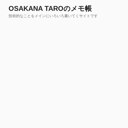
コ
OSAKANA TAROのメモ帳
ン
技術的なことをメインにいろいろ書いてくサイトです
テ
ン
ツ
へ
ス
キ
ッ
プ