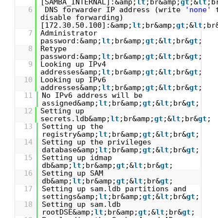
[SAMBA_INTERNAL]:&amp;
lt
;br&amp;
gt
;&
lt
;b
6
DNS forwarder IP address (write
'none'
disable forwarding)
[172.30.50.100]:&amp;
lt
;br&amp;
gt
;&
lt
;br
7
Administrator
password:&amp;
lt
;br&amp;
gt
;&
lt
;br&
gt
;
8
Retype
password:&amp;
lt
;br&amp;
gt
;&
lt
;br&
gt
;
9
Looking up IPv4
addresses&amp;
lt
;br&amp;
gt
;&
lt
;br&
gt
;
10
Looking up IPv6
addresses&amp;
lt
;br&amp;
gt
;&
lt
;br&
gt
;
11
No IPv6 address will be
assigned&amp;
lt
;br&amp;
gt
;&
lt
;br&
gt
;
12
Setting up
secrets.ldb&amp;
lt
;br&amp;
gt
;&
lt
;br&
gt
;
13
Setting up the
registry&amp;
lt
;br&amp;
gt
;&
lt
;br&
gt
;
14
Setting up the privileges
database&amp;
lt
;br&amp;
gt
;&
lt
;br&
gt
;
15
Setting up idmap
db&amp;
lt
;br&amp;
gt
;&
lt
;br&
gt
;
16
Setting up SAM
db&amp;
lt
;br&amp;
gt
;&
lt
;br&
gt
;
17
Setting up sam.ldb partitions and
settings&amp;
lt
;br&amp;
gt
;&
lt
;br&
gt
;
18
Setting up sam.ldb
rootDSE&amp;
lt
;br&amp;
gt
;&
lt
;br&
gt
;