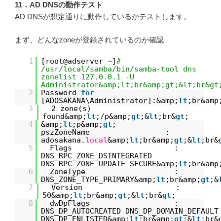
11．AD DNSの動作テスト
AD DNSが想定通りに動作しているかテストします。
まず、どんなzoneが登録されているのか確認
1
[root@adserver ~]
#
/usr/local/samba/bin/samba-tool dns
zonelist 127.0.0.1 -U
Administrator&amp;lt;br&amp;gt;&lt;br&gt
2
Password
for
[ADOSAKANA\Administrator]:&amp;
lt
;br&amp
3
2 zone(s)
found&amp;
lt
;/p&amp;
gt
;&
lt
;br&
gt
;
4
&amp;
lt
;p&amp;
gt
;
pszZoneName :
adosakana.
local
&amp;
lt
;br&amp;
gt
;&
lt
;br&
5
Flags :
DNS_RPC_ZONE_DSINTEGRATED
DNS_RPC_ZONE_UPDATE_SECURE&amp;
lt
;br&amp
6
ZoneType :
DNS_ZONE_TYPE_PRIMARY&amp;
lt
;br&amp;
gt
;&
7
Version :
50&amp;
lt
;br&amp;
gt
;&
lt
;br&
gt
;
8
dwDpFlags :
DNS_DP_AUTOCREATED DNS_DP_DOMAIN_DEFAULT
DNS_DP_ENLISTED&amp;
lt
;br&amp;
gt
;&
lt
;br&