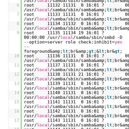
/usr/
local
/samba/sbin/samba&amp;
lt
;br&am
6
root 11132 11131 0 16:01 ? 00:
/usr/
local
/samba/sbin/samba&amp;
lt
;br&am
7
root 11133 11131 0 16:01 ? 00:
/usr/
local
/samba/sbin/samba&amp;
lt
;br&am
8
root 11134 11132 0 16:01 ? 00:
/usr/
local
/samba/sbin/samba&amp;
lt
;br&am
9
root 11135 11134 19 16:01 ?
00:00:00 /usr/
local
/samba/sbin/smbd -D
--option=server role check:inhibit=
yes
--
foreground&amp;
lt
;br&amp;
gt
;&
lt
;br&
gt
;
10
root 11136 11131 0 16:01 ? 00:
/usr/
local
/samba/sbin/samba&amp;
lt
;br&am
11
root 11137 11131 0 16:01 ? 00:
/usr/
local
/samba/sbin/samba&amp;
lt
;br&am
12
root 11138 11131 21 16:01 ? 00:
/usr/
local
/samba/sbin/samba&amp;
lt
;br&am
13
root 11139 11131 0 16:01 ? 00:
/usr/
local
/samba/sbin/samba&amp;
lt
;br&am
14
root 11140 11131 0 16:01 ? 00:
/usr/
local
/samba/sbin/samba&amp;
lt
;br&am
15
root 11141 11131 0 16:01 ? 00:
/usr/
local
/samba/sbin/samba&amp;
lt
;br&am
16
root 11142 11131 0 16:01 ? 00:
/usr/
local
/samba/sbin/samba&amp;
lt
;br&am
17
root 11143 11131 0 16:01 ? 00:
/usr/
local
/samba/sbin/samba&amp;
lt
;br&am