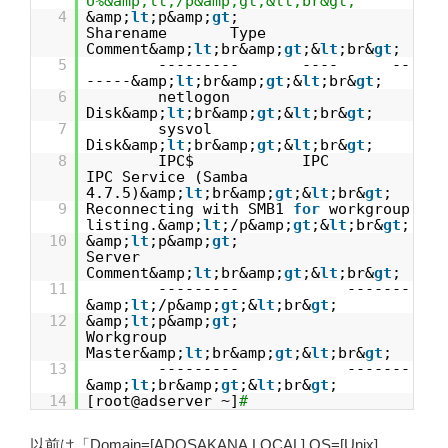
U%&amp;lt;/p&amp;gt;&lt;br&gt;
4
&amp;
lt
;p&amp;
gt
;
Sharename Type
Comment&amp;
lt
;br&amp;
gt
;&
lt
;br&
gt
;
5
--------- ---- --
-----&amp;
lt
;br&amp;
gt
;&
lt
;br&
gt
;
6
netlogon
Disk&amp;
lt
;br&amp;
gt
;&
lt
;br&
gt
;
7
sysvol
Disk&amp;
lt
;br&amp;
gt
;&
lt
;br&
gt
;
8
IPC$ IPC
IPC Service (Samba
4.7.5)&amp;
lt
;br&amp;
gt
;&
lt
;br&
gt
;
9
Reconnecting with SMB1
for
workgroup
listing.&amp;
lt
;/p&amp;
gt
;&
lt
;br&
gt
;
10
&amp;
lt
;p&amp;
gt
;
Server
Comment&amp;
lt
;br&amp;
gt
;&
lt
;br&
gt
;
11
--------- -------
&amp;
lt
;/p&amp;
gt
;&
lt
;br&
gt
;
12
&amp;
lt
;p&amp;
gt
;
Workgroup
Master&amp;
lt
;br&amp;
gt
;&
lt
;br&
gt
;
13
--------- -------
&amp;
lt
;br&amp;
gt
;&
lt
;br&
gt
;
14
[root@adserver ~]
#
以前は「Domain=[ADOSAKANA.LOCAL] OS=[Unix]