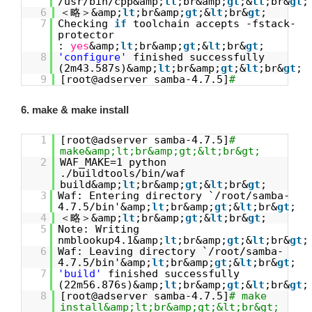
/usr/bin/cpp&amp;
lt
;br&amp;
gt
;&
lt
;br&
gt
;
6
＜略＞&amp;
lt
;br&amp;
gt
;&
lt
;br&
gt
;
7
Checking
if
toolchain accepts -fstack-
protec
:
yes
&amp;
lt
;br&amp;
gt
;&
lt
;br&
gt
;
8
'configure'
finished successfully
(2m43.587s)&amp;
lt
;br&amp;
gt
;&
lt
;br&
gt
;
9
[root@adserver samba-4.7.5]
#
6. make & make install
1
[root@adserver samba-4.7.5]
#
make&amp;lt;br&amp;gt;&lt;br&gt;
2
WAF_MAKE=1 python
./buildtools/bin/waf
build&amp;
lt
;br&amp;
gt
;&
lt
;br&
gt
;
3
Waf: Entering directory `/root/samba-
4.7.5/bin'&amp;
lt
;br&amp;
gt
;&
lt
;br&
gt
;
4
＜略＞&amp;
lt
;br&amp;
gt
;&
lt
;br&
gt
;
5
Note: Writing
nmblookup4.1&amp;
lt
;br&amp;
gt
;&
lt
;br&
gt
;
6
Waf: Leaving directory `/root/samba-
4.7.5/bin'&amp;
lt
;br&amp;
gt
;&
lt
;br&
gt
;
7
'build'
finished successfully
(22m56.876s)&amp;
lt
;br&amp;
gt
;&
lt
;br&
gt
;
8
[root@adserver samba-4.7.5]
# make
install&amp;lt;br&amp;gt;&lt;br&gt;