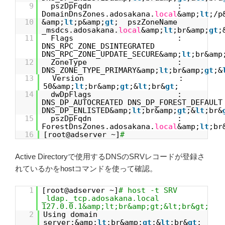
9
pszDpFqdn :
DomainDnsZones.adosakana.
local
&amp;
lt
;/p
10
&amp;
lt
;p&amp;
gt
; pszZoneNa
_msdcs.adosakana.
local
&amp;
lt
;br&amp;
gt
;
11
Flags :
DNS_RPC_ZONE_DSINTEGRATED
DNS_RPC_ZONE_UPDATE_SECURE&amp;
lt
;br&amp
12
ZoneType :
DNS_ZONE_TYPE_PRIMARY&amp;
lt
;br&amp;
gt
;&
13
Version :
50&amp;
lt
;br&amp;
gt
;&
lt
;br&
gt
;
14
dwDpFlags :
DNS_DP_AUTOCREATED DNS_DP_FOREST_DEFAULT
DNS_DP_ENLISTED&amp;
lt
;br&amp;
gt
;&
lt
;br&
15
pszDpFqdn :
ForestDnsZones.adosakana.
local
&amp;
lt
;br
16
[root@adserver ~]
#
Active Directoryで使用するDNSのSRVレコードが登録さ
れているかをhostコマンドを使って確認。
1
[root@adserver ~]
# host -t SRV
_ldap._tcp.adosakana.local
127.0.0.1&amp;lt;br&amp;gt;&lt;br&gt;
2
Using domain
server:&amp;
lt
;br&amp;
gt
;&
lt
;br&
gt
;