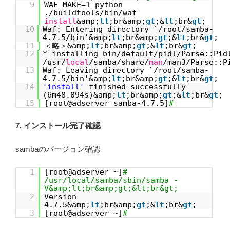
9
WAF_MAKE=1 python
./buildtools/bin/waf
install
&amp;
lt
;br&amp;
gt
;&
lt
;br&
gt
;
10
Waf: Entering directory `/root/samba-
4.7.5/bin'&amp;
lt
;br&amp;
gt
;&
lt
;br&
gt
;
11
＜略＞&amp;
lt
;br&amp;
gt
;&
lt
;br&
gt
;
12
* installing bin/default/pidl/Parse::Pid
/usr/
local
/samba/share/
man
/man3/Parse::P
13
Waf: Leaving directory `/root/samba-
4.7.5/bin'&amp;
lt
;br&amp;
gt
;&
lt
;br&
gt
;
14
'install'
finished successfully
(6m48.094s)&amp;
lt
;br&amp;
gt
;&
lt
;br&
gt
;
15
[root@adserver samba-4.7.5]
#
7. インストール完了確認
sambaのバージョン確認
1
[root@adserver ~]
#
/usr/local/samba/sbin/samba -
V&amp;lt;br&amp;gt;&lt;br&gt;
2
Version
4.7.5&amp;
lt
;br&amp;
gt
;&
lt
;br&
gt
;
3
[root@adserver ~]
#