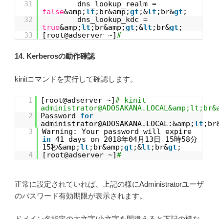
31
dns_lookup_realm =
false
&amp;
lt
;br&amp;
gt
;&
lt
;br&
gt
;
32
dns_lookup_kdc =
true
&amp;
lt
;br&amp;
gt
;&
lt
;br&
gt
;
33
[root@adserver ~]
#
14. Kerberosの動作確認
kinitコマンドを実行して確認します。
1
[root@adserver ~]
# kinit
administrator@ADOSAKANA.LOCAL&amp;lt;br&
2
Password
for
administrator@ADOSAKANA.LOCAL:&amp;
lt
;br
3
Warning: Your password will expire
in
41 days on 2018年04月13日 15時58分
15秒&amp;
lt
;br&amp;
gt
;&
lt
;br&
gt
;
4
[root@adserver ~]
#
正常に設定されていれば、上記の様にAdministratorユーザ
のパスワード有効期限が表示されます。
ドメイン名指定の大文字/小文字を間違えると下記の様な