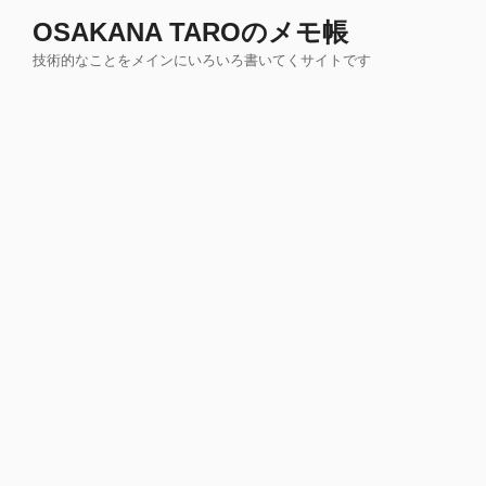
コ
OSAKANA TAROのメモ帳
ン
技術的なことをメインにいろいろ書いてくサイトです
テ
ン
ツ
へ
ス
キ
ッ
プ