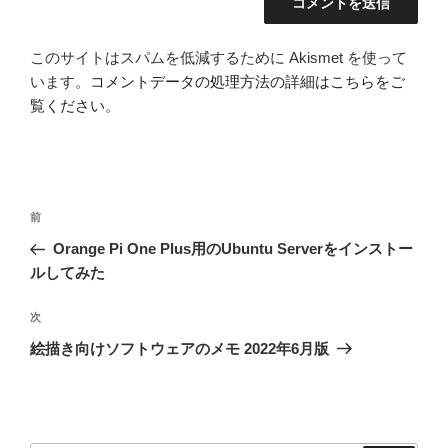
このサイトはスパムを低減するために Akismet を使って
います。
コメントデータの処理方法の詳細はこちらをご
覧ください
。
投
前
前
稿
の
Orange Pi One Plus用のUbuntu Serverをインストー
ナ
投
ルしてみた
ビ
稿
ゲ
次
次
の
ー
絵描き向けソフトウェアのメモ 2022年6月版
投
シ
稿
ョ
ン