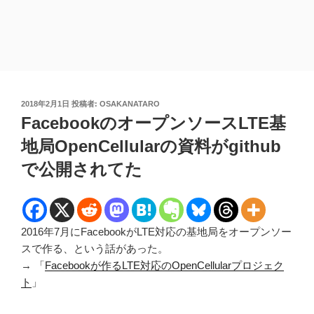
投
2018年2月1日
投稿者:
OSAKANATARO
稿
FacebookのオープンソースLTE基
日:
地局OpenCellularの資料がgithub
で公開されてた
2016年7月にFacebookがLTE対応の基地局をオープンソー
スで作る、という話があった。
→ 「
Facebookが作るLTE対応のOpenCellularプロジェク
ト
」