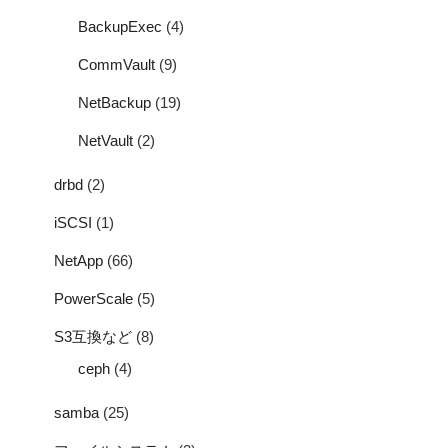
BackupExec
(4)
CommVault
(9)
NetBackup
(19)
NetVault
(2)
drbd
(2)
iSCSI
(1)
NetApp
(66)
PowerScale
(5)
S3互換など
(8)
ceph
(4)
samba
(25)