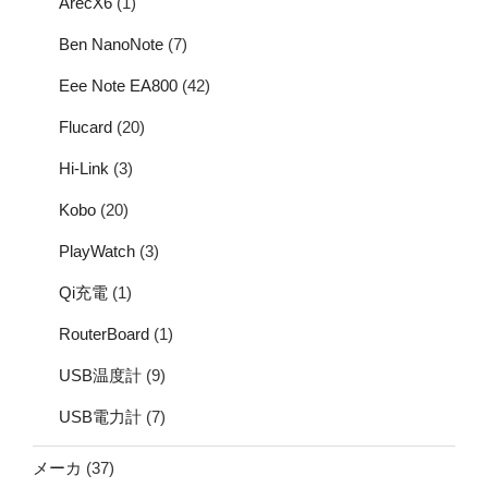
ArecX6
(1)
Ben NanoNote
(7)
Eee Note EA800
(42)
Flucard
(20)
Hi-Link
(3)
Kobo
(20)
PlayWatch
(3)
Qi充電
(1)
RouterBoard
(1)
USB温度計
(9)
USB電力計
(7)
メーカ
(37)