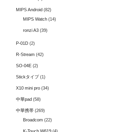
MIPS Android
(82)
MIPS Watch
(14)
ronzi A3
(39)
P-01D
(2)
R-Stream
(42)
SO-04E
(2)
Stickタイプ
(1)
X10 mini pro
(34)
中華pad
(58)
中華携帯
(269)
Broadcom
(22)
K-Touch W619
(4)