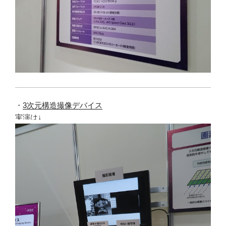
・
3次元構造撮像デバイス
実演は↓