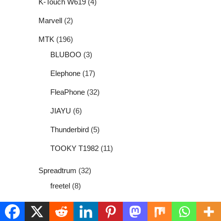
K-Touch W619
(4)
Marvell
(2)
MTK
(196)
BLUBOO
(3)
Elephone
(17)
FleaPhone
(32)
JIAYU
(6)
Thunderbird
(5)
TOOKY T1982
(11)
Spreadtrum
(32)
freetel
(8)
CPU
(238)