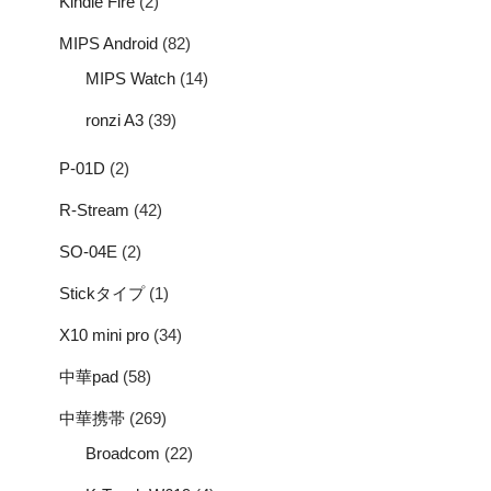
Kindle Fire
(2)
MIPS Android
(82)
MIPS Watch
(14)
ronzi A3
(39)
P-01D
(2)
R-Stream
(42)
SO-04E
(2)
Stickタイプ
(1)
X10 mini pro
(34)
中華pad
(58)
中華携帯
(269)
Broadcom
(22)