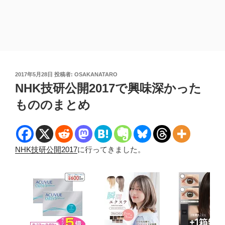
投
2017年5月28日
投稿者:
OSAKANATARO
稿
NHK技研公開2017で興味深かった
日:
もののまとめ
NHK技研公開2017
に行ってきました。