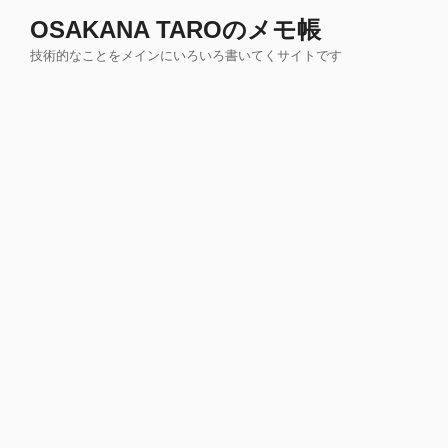
コ
OSAKANA TAROのメモ帳
ン
技術的なことをメインにいろいろ書いてくサイトです
テ
ン
ツ
へ
ス
キ
ッ
プ