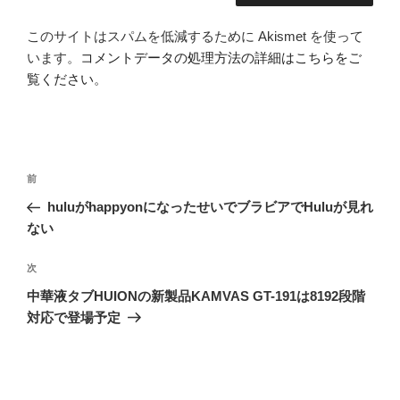
このサイトはスパムを低減するために Akismet を使って
います。
コメントデータの処理方法の詳細はこちらをご
覧ください
。
投
前
前
稿
の
huluがhappyonになったせいでブラビアでHuluが見れ
ナ
投
ない
ビ
稿
ゲ
次
次
の
ー
中華液タブHUIONの新製品KAMVAS GT-191は8192段階
投
シ
対応で登場予定
稿
ョ
ン