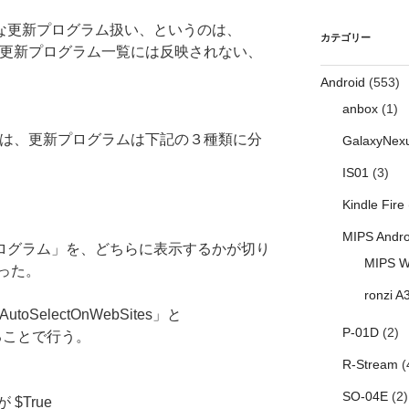
要な更新プログラム扱い、というのは、
カテゴリー
重要な更新プログラム一覧には反映されない、
Android
(553)
anbox
(1)
情報上は、更新プログラムは下記の３種類に分
GalaxyNex
IS01
(3)
Kindle Fire
MIPS Andro
プログラム」を、どちらに表示するかが切り
MIPS W
った。
ronzi A
toSelectOnWebSites」と
P-01D
(2)
することで行う。
R-Stream
(
SO-04E
(2)
 $True