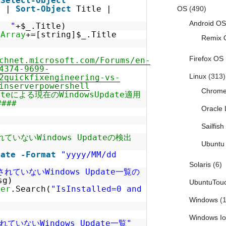
|
Select-Object
n |
Sort-Object
Title |
OS
(490)
Android OS
" "
+$_.Title)
tArray
+=[string]$_.Title
Remix 
Firefox OS
chnet.microsoft.com/Forums/en-
4374-9699-
Linux
(313)
2quickfixengineering-vs-
inserverpowershell
Chrom
dateによる現在のWindowsUpdate適用
###
Oracle 
Sailfis
ていないWindows Updateの検出
Ubuntu 
date
-Format
"yyyy/MM/dd
Solaris
(6)
されていないWindows Update一覧の
sg)
UbuntuTou
her
.Search(
"IsInstalled=0 and
)
Windows
(1
Windows I
れていないWindows Update一覧"