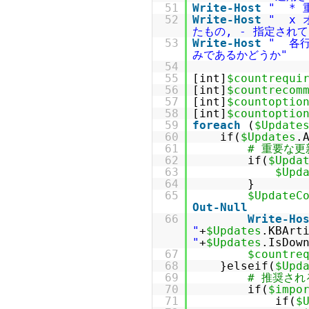
51
Write-Host
" * 
52
Write-Host
" x 
たもの, - 指定され
53
Write-Host
" 各行
みであるかどうか"
54
55
[int]
$countrequi
56
[int]
$countrecom
57
[int]
$countoptio
58
[int]
$countoptio
59
foreach
(
$Update
60
if(
$Updates
.
61
# 重要な更
62
if(
$Upda
63
$Upd
64
}
65
$UpdateC
Out-Null
66
Write-Ho
"
+
$Updates
.KBArt
"
+
$Updates
.IsDow
67
$countre
68
}elseif(
$Upd
69
# 推奨され
70
if(
$impo
71
if(
$