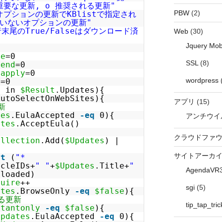
重要な更新, o 推奨される更新"
PBW
(2)
オプションの更新でKBlistで指定され
ていないオプションの更新"
末尾のTrue/Falseはダウンロード済
Web
(30)
Jquery Mob
re
=0
SSL
(8)
mend
=0
napply
=0
wordpress
n
=0
s
in
$Result
.Updates){
AutoSelectOnWebSites){
アプリ
(15)
新
tes
.EulaAccepted
-eq
0){
アンチウイ
ates
.AcceptEula()
クラウドファ
ollection
.Add(
$Updates
) |
サイトアーカ
st
(
"*
icleIDs+
" "
+
$Updates
.Title+
"
AgendaVR
nloaded)
quire
++
sgi
(5)
ates
.BrowseOnly
-eq
$false
){
る更新
tip_tap_tric
rtantonly
-eq
$false
){
Updates
.EulaAccepted
-eq
0){