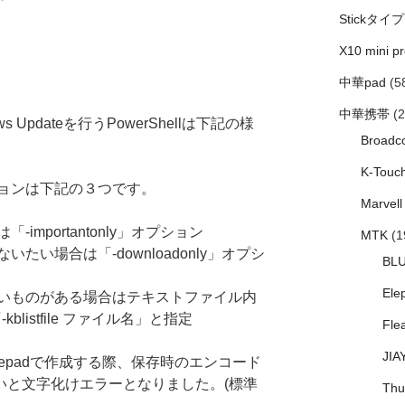
Stickタイプ
X10 mini pr
中華pad
(5
中華携帯
(2
Updateを行うPowerShellは下記の様
Broadc
K-Touc
ョンは下記の３つです。
Marvell
mportantonly」オプション
MTK
(1
い場合は「-downloadonly」オプシ
BL
Ele
いものがある場合はテキストファイル内
listfile ファイル名」と指定
Fle
JIA
11のnotepadで作成する際、保存時のエンコード
しないと文字化けエラーとなりました。(標準
Thu