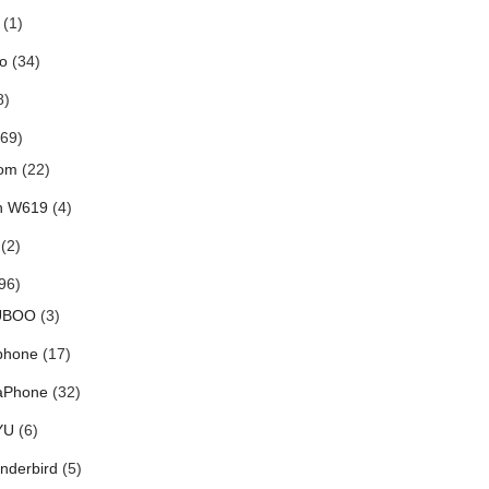
(1)
o
(34)
8)
69)
om
(22)
h W619
(4)
(2)
96)
UBOO
(3)
phone
(17)
aPhone
(32)
YU
(6)
nderbird
(5)