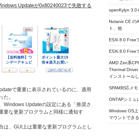
indows Updateが0x80240023で失敗する
openKylyn 
Nutanix CE
ト、他
ESXi 8.0 F
ESXi 8.0 
AMD Zen系CP
Thermal Driv
インストール
SPAM対応メモ 2
Updateで重要に表示されているのに、適用
った。
ONTAPシミュ
ndows Updateの設定にある「推奨さ
Windows 
重要な更新プログラムと同様に通知す
マウントできるよ
合は、GUI上は重要な更新プログラムとし
。