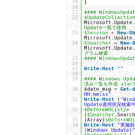
19
}
20
21
#### WindowsUpd
22
$UpdateCollectio
Microsoft.Updat
Update一覧で使用
23
$Session
=
New-O
Microsoft.
24
$Searcher
=
New-
Microsoft.U
グラム検索
25
#### WindowsUpd
26
27
Write-Host
""
28
29
#### Windows Up
済み一覧を作成 start
30
$date_msg =
Get-
HH:mm:ss"
31
Write-Host
(
"Win
Update適用状況検索中
32
$BeforeWUList2
=
(
$Searcher
.Searc
33
[Array]
$BeforeWU
34
Write-Host
"実施前
(Windows Update)