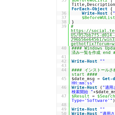
35
$BeforeWUList2
Title,Descriptio
ForEach-Object
{
36
Write-Host
(
37
$BeforeWULis
38
}
39
#
https://social.te
US/057bb7f5-d014-
296b56e64561/win3
gethotfix?forum=w
40
#### Windows Up
済み一覧を作成 end #
41
42
Write-Host
""
43
44
#### インストールされ
start ####
45
$date_msg =
Get-
HH:mm:ss"
46
Write-Host
(
"適用
検索開始 "
+$date_m
47
$Result
=
$Searc
Type='Software'"
48
49
Write-Host
""
50
Write-Host
"適用さ