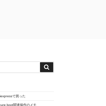
検
索
liexpressで買った
cure boot関連操作のメモ