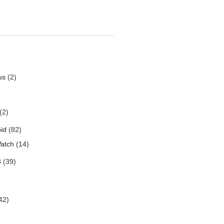
us
(2)
(2)
id
(82)
atch
(14)
3
(39)
42)