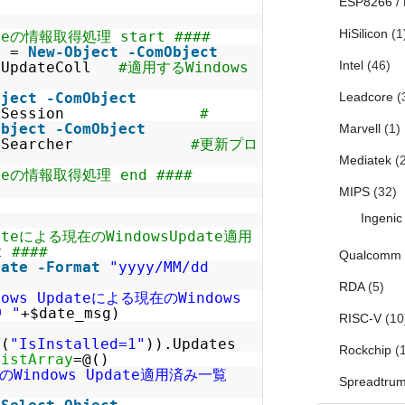
ESP8266 /
HiSilicon
(1
ateの情報取得処理 start ####
n
=
New-Object
-ComObject
Intel
(46)
e.UpdateColl
#適用するWindows
bject
-ComObject
Leadcore
(
Update.Session
#
Object
-ComObject
Marvell
(1)
pdate.Searcher
#更新プロ
Mediatek
(2
ateの情報取得処理 end ####
MIPS
(32)
Ingenic
dateによる現在のWindowsUpdate適用
 ####
Qualcomm
date
-Format
"yyyy/MM/dd
RDA
(5)
dows Updateによる現在のWindows
 "
+$date_msg)
RISC-V
(10
h(
"IsInstalled=1"
)).Updates
Rockchip
(1
ListArray
=@()
のWindows Update適用済み一覧
Spreadtru
"