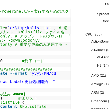
TO
teをPowerShellから実行するためのスク
Spread
free
ile
=
"c:\tmp\kblist.txt"
,
# 適
スト -kblistfile ファイル名
CPU
(238)
donly
,
# アップデートのダウンロード
-downloadonly
ActionSemi
ntonly
# 重要な更新のみ適用する -
Allwinner
(5
A64
(33
=0
#終了コード
H3
(14)
#####################
date
-Format
"yyyy/MM/dd
AMD
(21)
dows Update更新処理開始: "
+
Amlogic
(1)
ARM
(2)
み込み ####]
@()
#KBリスト
Broadcom
(
blistfile
){
-Content
$kblistfile