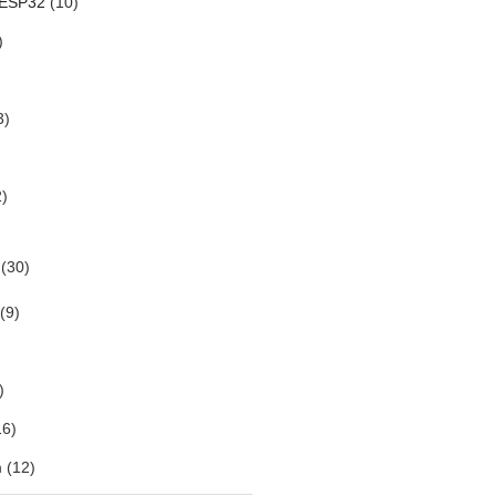
 ESP32
(10)
)
3)
)
(30)
(9)
)
6)
m
(12)