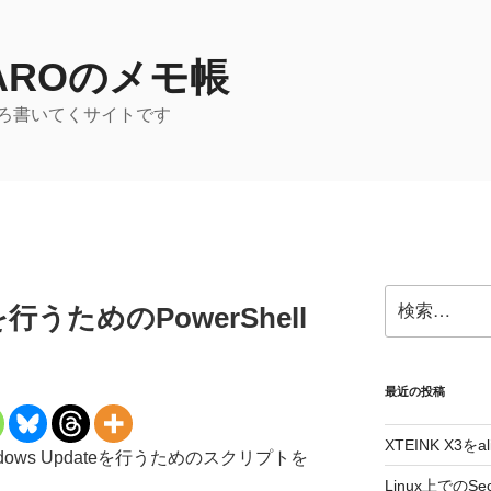
TAROのメモ帳
ろ書いてくサイトです
検
eを行うためのPowerShell
索:
最近の投稿
XTEINK X3をa
ndows Updateを行うためのスクリプトを
Linux上でのSe