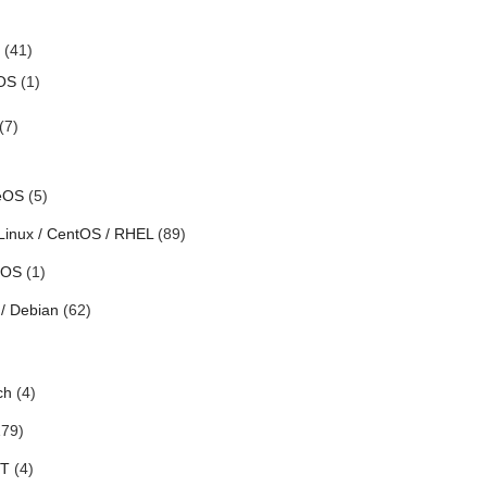
(41)
OS
(1)
(7)
eOS
(5)
Linux / CentOS / RHEL
(89)
h OS
(1)
/ Debian
(62)
ch
(4)
79)
oT
(4)