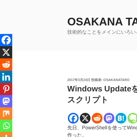
コ
ン
テ
OSAKANA 
ン
技術的なことをメインにいろい
ツ
へ
ス
キ
ッ
プ
投
2017年3月24日
投稿者:
OSAKANATARO
稿
Windows Updat
日:
スクリプト
先日、PowerShellを使ってWi
作った。