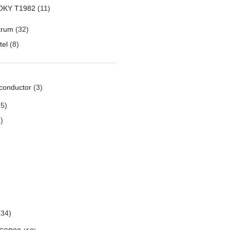
OKY T1982
(11)
trum
(32)
tel
(8)
conductor
(3)
5)
)
34)