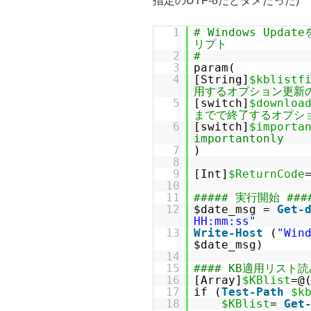
指定のUTF-8だとダメだった)
1
# Windows Upda
リプト
2
#
3
param(
4
[String]
$kblistf
用するオプション更新のリ
5
[switch]
$downloa
までで終了するオプション 
6
[switch]
$importa
importantonly
7
)
8
9
[Int]
$ReturnCode
10
11
##### 実行開始 ####
12
$date_msg =
Get-
HH:mm:ss"
13
Write-Host
(
"Win
$date_msg)
14
15
#### KB適用リスト読
16
[Array]
$KBlist
=
17
if (
Test-Path
$k
18
$KBlist
=
Get