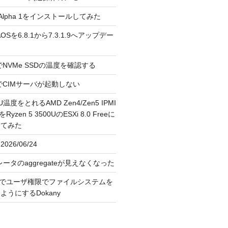
3.0 Alpha 1をインストールしてみた
 のAOSを6.8.1から7.3.1.9へアップデー
reeでNVMe SSDの温度を確認する
FreeでCIMサーバが起動しない
U温度をとれるAMD Zen4/Zen5 IPMI
erをRyzen 5 3500UのESXi 8.0 Freeに
してみた
026/06/24
レータのaggregateが見えなくなった
OS上でユーザ権限でファイルシステムを
うにするDokany