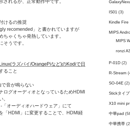
示されるが、正常動作中です。
GalaxyNex
IS01
(3)
付けるの推奨
Kindle Fire
ngly recomended」と書かれていますが
MIPS Andro
めちゃくちゃ発熱しています。
MIPS W
にそうです。
ronzi A
P-01D
(2)
Linux(ラズパイ/OrangePiなど)のKodiで日
すること
R-Stream
(
SO-04E
(2)
由で音が鳴らない
ログオーディオとなっているためHDMI
Stickタイプ
い。
X10 mini pr
」-「オーディオハードウェア」にて
HDMI」に変更することで、HDMI経
中華pad
(5
中華携帯
(2