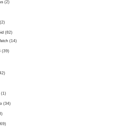
us
(2)
(2)
id
(82)
atch
(14)
3
(39)
42)
(1)
o
(34)
8)
69)