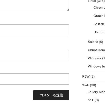
Linux
(313)
Chrom
Oracle 
Sailfis
Ubuntu 
Solaris
(6)
UbuntuTou
Windows
(1
Windows I
PBW
(2)
Web
(30)
Jquery Mob
SSL
(8)