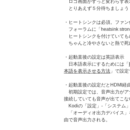
ロゴ画面がずっと変わらず表
とりあえず５分待ちましょう
・ヒートシンクは必須。ファン
フォーラムに「heatsink stro
ヒートシンクを付けていても
ちゃんと冷やさないと熱で死
・起動直後の設定は英語表示
日本語表示にするためには「
本語を表示させる方法
」で設定
・起動直後の設定だとHDMI経
初期設定では、音声出力がアナ
接続していても音声が出てこな
Kodiの「設定」-「システム
「オーディオ出力デバイス」を「
由で音声出力される。