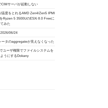
FreeでCIMサーバが起動しない
U温度をとれるAMD Zen4/Zen5 IPMI
erをRyzen 5 3500UのESXi 8.0 Freeに
してみた
026/06/24
レータのaggregateが見えなくなった
OS上でユーザ権限でファイルシステムを
うにするDokany