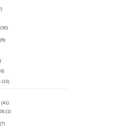
)
(30)
(9)
)
6)
m
(12)
(41)
OS
(1)
(7)