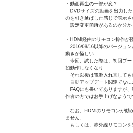
・動画再生の一部が変？
DVDサイズの動画を出力した
のを引き延ばした感じで表示さ
設定変更箇所があるのか分か
・HDMI経由のリモコン操作が
2016/08/16以降のバージョ
動きが怪しい
今回、試した際は、初回ブー
如動作しなくなり
それ以後は電源入れ直しても
自動アップデート関連でなに
FAQにも書いてありますが、
作者の方ではお手上げなようで
なお、HDMIのリモコンが動
ません。
もしくは、赤外線リモコンを