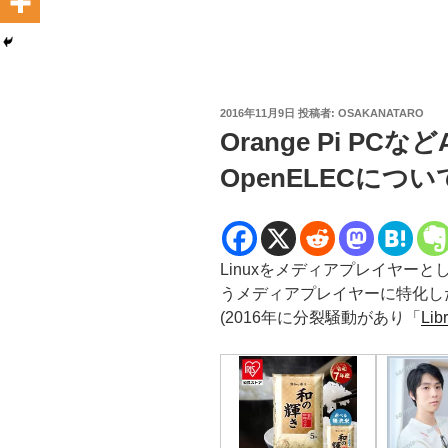
投
2016年11月9日
投稿者:
OSAKANATARO
稿
Orange Pi PCなど
日:
OpenELECについて(
Linuxをメディアプレイヤー
うメディアプレイヤーに特化し
(2016年に分裂騒動があり「
Lib