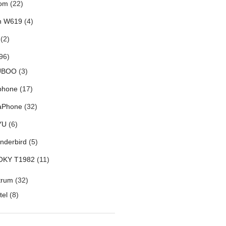
om
(22)
h W619
(4)
(2)
96)
UBOO
(3)
phone
(17)
aPhone
(32)
YU
(6)
nderbird
(5)
OKY T1982
(11)
trum
(32)
tel
(8)