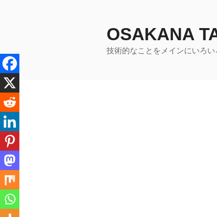
コ
ン
テ
OSAKANA 
ン
技術的なことをメインにいろい
ツ
へ
ス
キ
ッ
プ