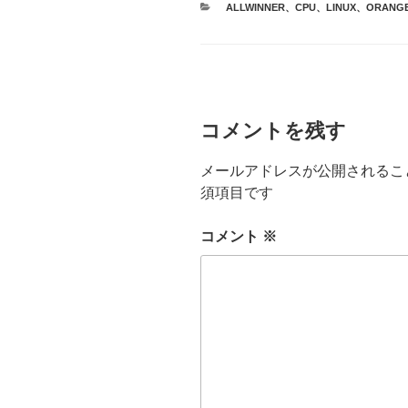
カ
ALLWINNER
、
CPU
、
LINUX
、
ORANG
テ
ゴ
リ
ー
コメントを残す
メールアドレスが公開されるこ
須項目です
コメント
※