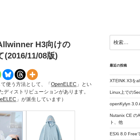
検
Allwinner H3向けの
索:
2016/11/08版)
最近の投稿
XTEINK X3をa
として使う方法として、「
OpenELEC
」とい
たディストリビューションがあります。
Linux上でのSe
reELEC
」が派生しています）
openKylyn 
Nutanix CE
ト、他
ESXi 8.0 F