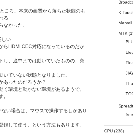
Broadc
ところ、本来の画質から落ちた状態のも
K-Touc
れる
Marvell
らなかった。
MTK
(1
怪しい
BL
ンからHDMI CEC対応になっているのだが
Ele
トし、途中までは動いていたものの、突
Fle
JIA
動いていない状態となりました。
かあったのだろうか？
Thu
動く環境と動かない環境があるようで、
TO
す。
Spread
かない場合は、マウスで操作するしかあり
free
登録して使う、という方法もあります。
CPU
(238)