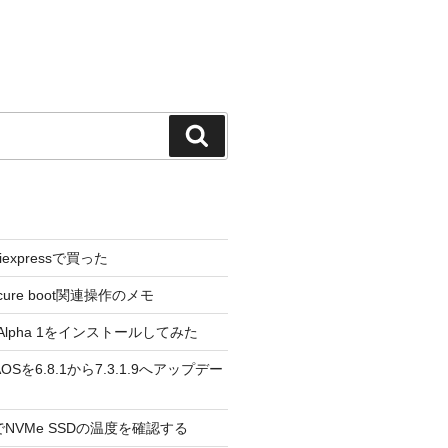
検
索
liexpressで買った
cure boot関連操作のメモ
3.0 Alpha 1をインストールしてみた
 のAOSを6.8.1から7.3.1.9へアップデー
reeでNVMe SSDの温度を確認する