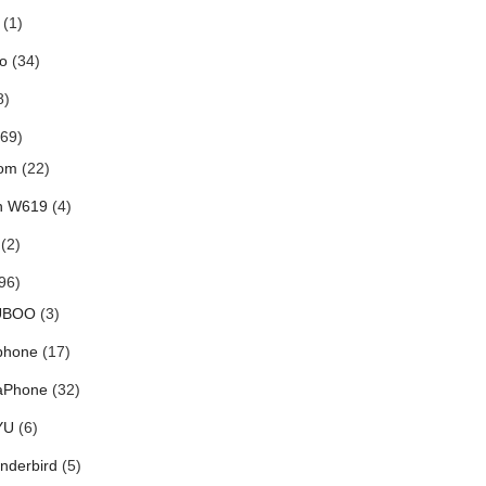
(1)
o
(34)
8)
69)
om
(22)
h W619
(4)
(2)
96)
UBOO
(3)
phone
(17)
aPhone
(32)
YU
(6)
nderbird
(5)