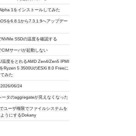
3.0 Alpha 1をインストールしてみた
 のAOSを6.8.1から7.3.1.9へアップデー
reeでNVMe SSDの温度を確認する
FreeでCIMサーバが起動しない
U温度をとれるAMD Zen4/Zen5 IPMI
erをRyzen 5 3500UのESXi 8.0 Freeに
してみた
026/06/24
レータのaggregateが見えなくなった
OS上でユーザ権限でファイルシステムを
うにするDokany