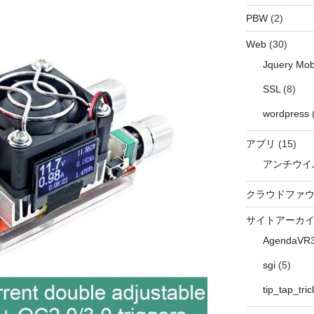
PBW
(2)
Web
(30)
Jquery Mob
SSL
(8)
wordpress
アプリ
(15)
アンチウイ
クラウドファ
サイトアーカ
AgendaVR
sgi
(5)
tip_tap_tric