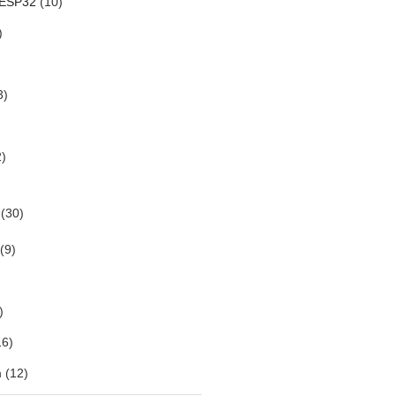
 ESP32
(10)
)
3)
)
(30)
(9)
)
6)
m
(12)