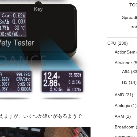
TO
Spread
free
CPU
(238)
ActionSemi
Allwinner
(5
A64
(33
H3
(14)
AMD
(21)
Amlogic
(1)
見えますが、いくつか違いがあるようで
ARM
(2)
Broadcom
(