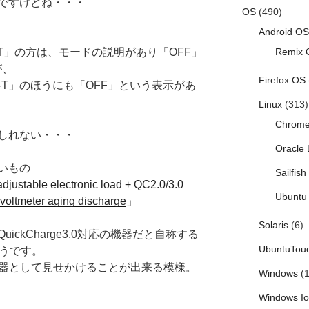
ですけどね・・・
OS
(490)
Android OS
4T」の方は、モードの説明があり「OFF」
Remix 
が、
Firefox OS
-T」のほうにも「OFF」という表示があ
Linux
(313)
Chrom
しれない・・・
Oracle 
いもの
Sailfis
djustable electronic load + QC2.0/3.0
Ubuntu 
r voltmeter aging discharge
」
Solaris
(6)
ckCharge3.0対応の機器だと自称する
UbuntuTou
ようです。
の20V機器として見せかけることが出来る模様。
Windows
(1
Windows I