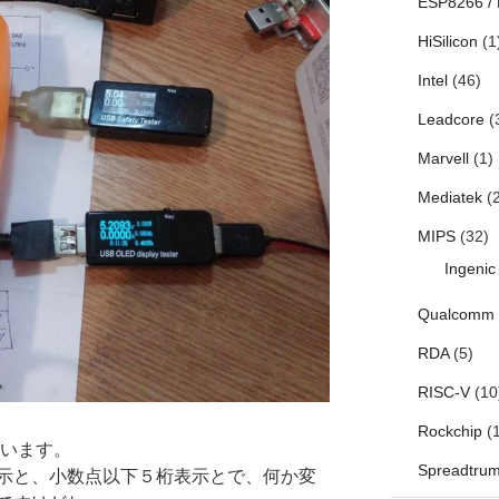
ESP8266 /
HiSilicon
(1
Intel
(46)
Leadcore
(
Marvell
(1)
Mediatek
(2
MIPS
(32)
Ingenic
Qualcomm
RDA
(5)
RISC-V
(10
Rockchip
(1
違います。
Spreadtru
示と、小数点以下５桁表示とで、何か変