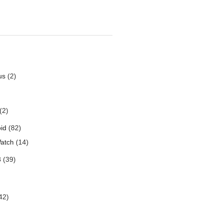
us
(2)
(2)
id
(82)
atch
(14)
3
(39)
42)