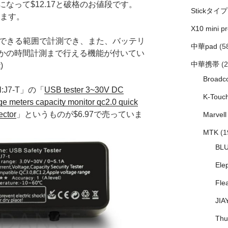
なって$12.17と破格のお値段です。
Stickタイプ
あります。
X10 mini pr
Vにも対応できる範囲で計測でき、また、バッテリ
中華pad
(5
かの時間計測まで行える機能が付いてい
中華携帯
(2
)
Broadc
l:J7-T」の「
USB tester 3~30V DC
K-Touc
ge meters capacity monitor qc2.0 quick
ector
」というものが$6.97で売っていま
Marvell
MTK
(1
BL
Ele
Fle
JIA
Thu