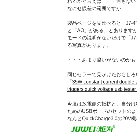
わるかと言えば・・・何もない
なにせ誤差の範囲ですか
製品ページを見比べると「J7-
と「AO」がある、とあります
モードの説明がないだけで「J7
る写真があります。
・・・あまり違いがないのかも
同じセラーで見かけたおもしろ
「
35W constant current double a
triggers quick voltage usb teste
今度は放電側の抵抗と、自分はQui
ためのUSBボードのセットの
なんとQuickCharge3.0