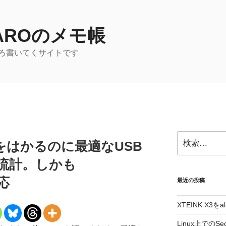
TAROのメモ帳
ろ書いてくサイトです
検
をはかるのに最適なUSB
索:
流計。しかも
対応
最近の投稿
XTEINK X3をa
Linux上でのSe