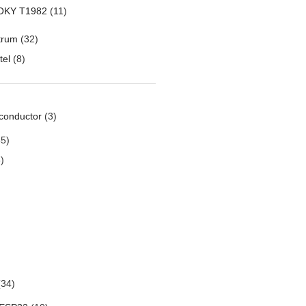
OKY T1982
(11)
trum
(32)
tel
(8)
conductor
(3)
5)
)
34)