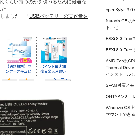
どれくらい持つのかを調べるために最適な
ました。
openKylyn 
成しました→「
USBバッテリーの実容量を
Nutanix CE
ト、他
ESXi 8.0 F
ESXi 8.0 
AMD Zen系CP
Thermal Driv
インストール
SPAM対応メモ 2
ONTAPシミュ
Windows 
マウントできるよ