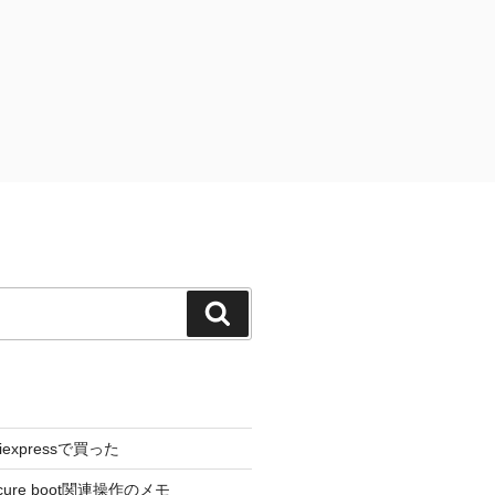
検
索
liexpressで買った
cure boot関連操作のメモ