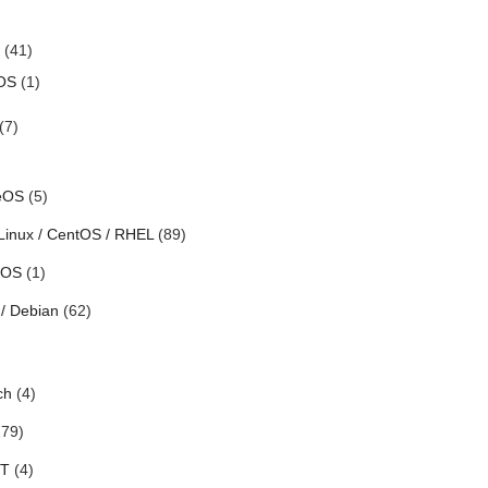
(41)
OS
(1)
(7)
eOS
(5)
Linux / CentOS / RHEL
(89)
h OS
(1)
/ Debian
(62)
ch
(4)
79)
oT
(4)