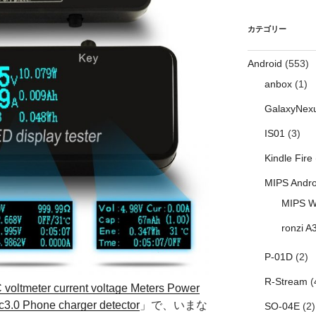
カテゴリー
Android
(553)
anbox
(1)
GalaxyNex
IS01
(3)
Kindle Fire
MIPS Andro
MIPS W
ronzi A
P-01D
(2)
R-Stream
(
oltmeter current voltage Meters Power
c3.0 Phone charger detector
」で、いまな
SO-04E
(2)