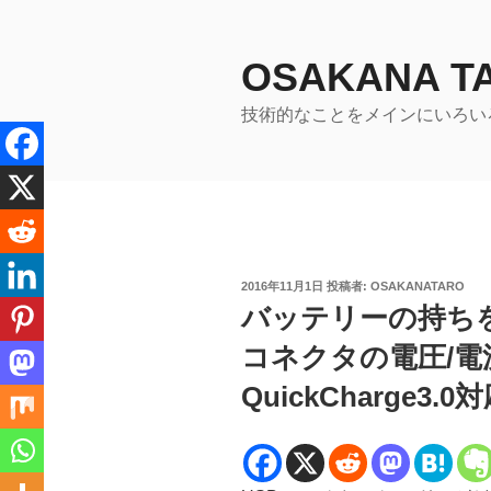
コ
ン
テ
OSAKANA 
ン
技術的なことをメインにいろい
ツ
へ
ス
キ
ッ
プ
投
2016年11月1日
投稿者:
OSAKANATARO
稿
バッテリーの持ち
日:
コネクタの電圧/電
QuickCharge3.0