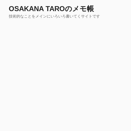
コ
OSAKANA TAROのメモ帳
ン
技術的なことをメインにいろいろ書いてくサイトです
テ
ン
ツ
へ
ス
キ
ッ
プ