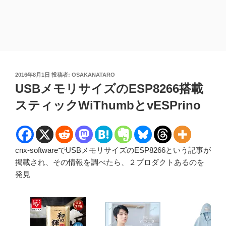
投
2016年8月1日
投稿者:
OSAKANATARO
稿
USBメモリサイズのESP8266搭載
日:
スティックWiThumbとvESPrino
cnx-softwareでUSBメモリサイズのESP8266という記事が
掲載され、その情報を調べたら、２プロダクトあるのを
発見