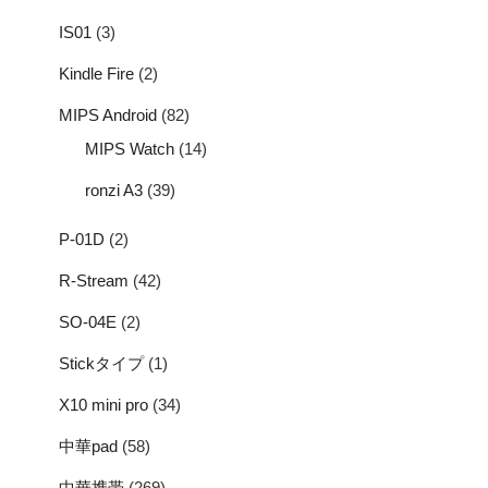
IS01
(3)
Kindle Fire
(2)
MIPS Android
(82)
MIPS Watch
(14)
ronzi A3
(39)
P-01D
(2)
R-Stream
(42)
SO-04E
(2)
Stickタイプ
(1)
X10 mini pro
(34)
中華pad
(58)
中華携帯
(269)