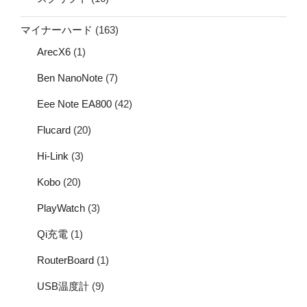
マイナーハード
(163)
ArecX6
(1)
Ben NanoNote
(7)
Eee Note EA800
(42)
Flucard
(20)
Hi-Link
(3)
Kobo
(20)
PlayWatch
(3)
Qi充電
(1)
RouterBoard
(1)
USB温度計
(9)