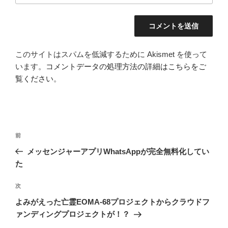
このサイトはスパムを低減するために Akismet を使って
います。
コメントデータの処理方法の詳細はこちらをご
覧ください
。
投
前
前
稿
の
メッセンジャーアプリWhatsAppが完全無料化してい
ナ
投
た
ビ
稿
ゲ
次
次
の
ー
よみがえった亡霊EOMA-68プロジェクトからクラウドフ
投
シ
ァンディングプロジェクトが！？
稿