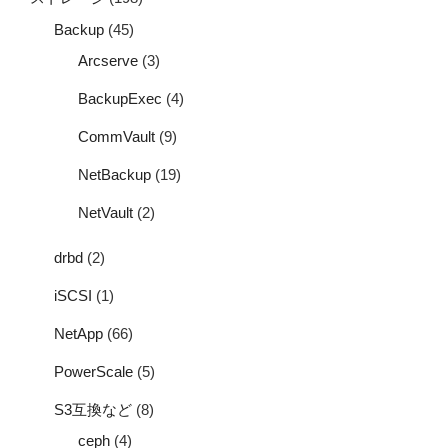
Backup
(45)
Arcserve
(3)
BackupExec
(4)
CommVault
(9)
NetBackup
(19)
NetVault
(2)
drbd
(2)
iSCSI
(1)
NetApp
(66)
PowerScale
(5)
S3互換など
(8)
ceph
(4)