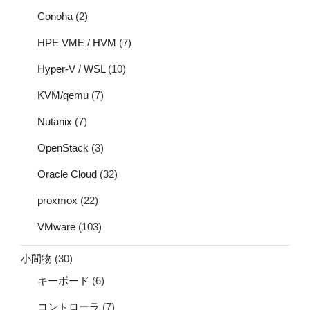
Conoha
(2)
HPE VME / HVM
(7)
Hyper-V / WSL
(10)
KVM/qemu
(7)
Nutanix
(7)
OpenStack
(3)
Oracle Cloud
(32)
proxmox
(22)
VMware
(103)
小間物
(30)
キーボード
(6)
コントローラ
(7)