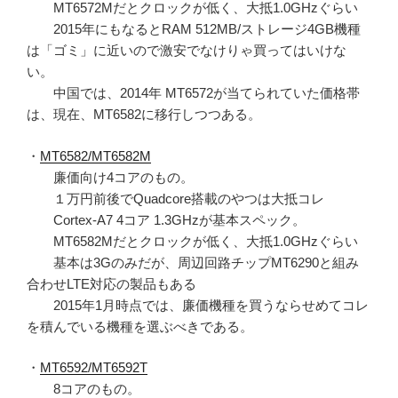
MT6572Mだとクロックが低く、大抵1.0GHzぐらい
2015年にもなるとRAM 512MB/ストレージ4GB機種
は「ゴミ」に近いので激安でなけりゃ買ってはいけな
い。
中国では、2014年 MT6572が当てられていた価格帯
は、現在、MT6582に移行しつつある。
・
MT6582/MT6582M
廉価向け4コアのもの。
１万円前後でQuadcore搭載のやつは大抵コレ
Cortex-A7 4コア 1.3GHzが基本スペック。
MT6582Mだとクロックが低く、大抵1.0GHzぐらい
基本は3Gのみだが、周辺回路チップMT6290と組み
合わせLTE対応の製品もある
2015年1月時点では、廉価機種を買うならせめてコレ
を積んでいる機種を選ぶべきである。
・
MT6592/MT6592T
8コアのもの。