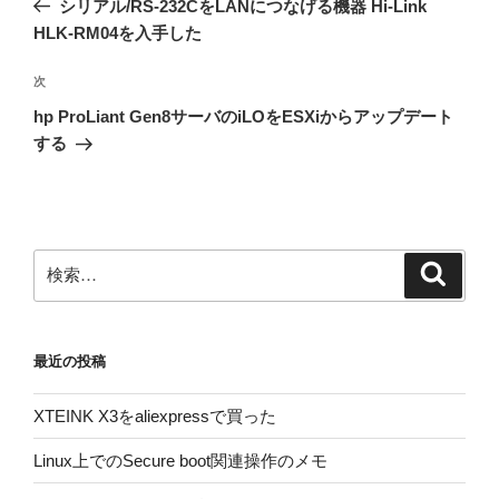
シリアル/RS-232CをLANにつなげる機器 Hi-Link
ナ
投
HLK-RM04を入手した
ビ
稿
ゲ
次
次
の
ー
hp ProLiant Gen8サーバのiLOをESXiからアップデート
投
シ
する
稿
ョ
ン
検
検
索
索:
最近の投稿
XTEINK X3をaliexpressで買った
Linux上でのSecure boot関連操作のメモ