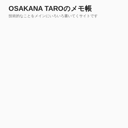
コ
OSAKANA TAROのメモ帳
ン
技術的なことをメインにいろいろ書いてくサイトです
テ
ン
ツ
へ
ス
キ
ッ
プ