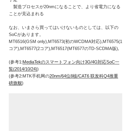
製造プロセスが20nmになることで、より省電力になる
ことが見込まれる
なお、いまさら買ってはいけないものとしては、以下の
SoCがあります。
MT6516(GSM only),MT6573(初のWCDMA対応),MT6575(1
コア),MT6577(2コア),MT6517(MT6577のTD-SCDMA版),
(参考1:
MediaTekのスマートフォン向け3G/4G対応SoC一
覧(2014/10/24)
)
(参考2:MTK手机网の
20nm/64位8核/CAT6 联发科Q4推重
磅旗舰
)