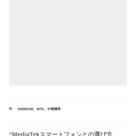
カ
ANDROID
、
MTK
、
中華携帯
テ
ゴ
リ
ー
“MediaTekスマートフォンとの選び方