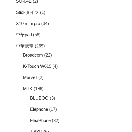
SO-04E
(2)
Stickタイプ
(1)
X10 mini pro
(34)
中華pad
(58)
中華携帯
(269)
Broadcom
(22)
K-Touch W619
(4)
Marvell
(2)
MTK
(196)
BLUBOO
(3)
Elephone
(17)
FleaPhone
(32)
JIAYU
(6)