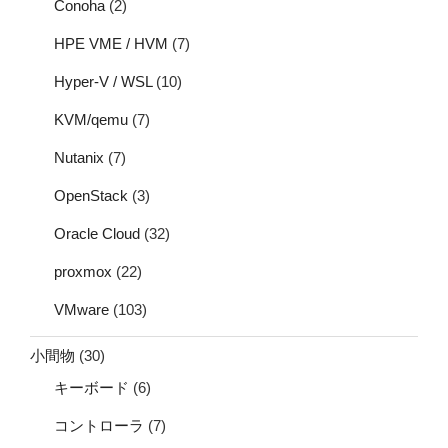
Conoha
(2)
HPE VME / HVM
(7)
Hyper-V / WSL
(10)
KVM/qemu
(7)
Nutanix
(7)
OpenStack
(3)
Oracle Cloud
(32)
proxmox
(22)
VMware
(103)
小間物
(30)
キーボード
(6)
コントローラ
(7)