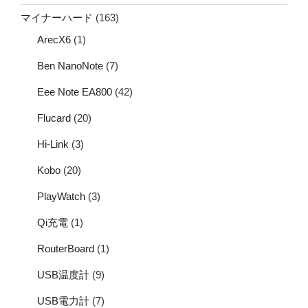
マイナーハード
(163)
ArecX6
(1)
Ben NanoNote
(7)
Eee Note EA800
(42)
Flucard
(20)
Hi-Link
(3)
Kobo
(20)
PlayWatch
(3)
Qi充電
(1)
RouterBoard
(1)
USB温度計
(9)
USB電力計
(7)