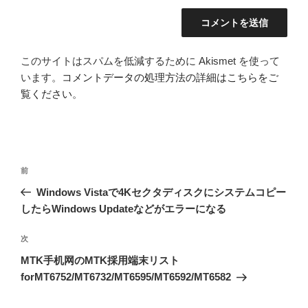
このサイトはスパムを低減するために Akismet を使って
います。
コメントデータの処理方法の詳細はこちらをご
覧ください
。
投
前
前
稿
の
Windows Vistaで4Kセクタディスクにシステムコピー
ナ
投
したらWindows Updateなどがエラーになる
ビ
稿
ゲ
次
次
の
ー
MTK手机网のMTK採用端末リスト
投
シ
forMT6752/MT6732/MT6595/MT6592/MT6582
稿
ョ