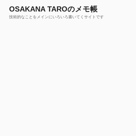
コ
OSAKANA TAROのメモ帳
ン
技術的なことをメインにいろいろ書いてくサイトです
テ
ン
ツ
へ
ス
キ
ッ
プ