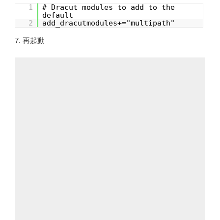
1
# Dracut modules to add to the
default
2
add_dracutmodules+="multipath"
7. 再起動