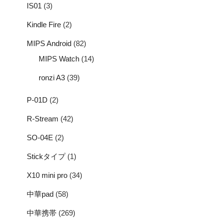
IS01
(3)
Kindle Fire
(2)
MIPS Android
(82)
MIPS Watch
(14)
ronzi A3
(39)
P-01D
(2)
R-Stream
(42)
SO-04E
(2)
Stickタイプ
(1)
X10 mini pro
(34)
中華pad
(58)
中華携帯
(269)