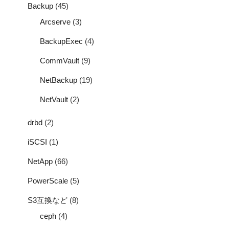
Backup
(45)
Arcserve
(3)
BackupExec
(4)
CommVault
(9)
NetBackup
(19)
NetVault
(2)
drbd
(2)
iSCSI
(1)
NetApp
(66)
PowerScale
(5)
S3互換など
(8)
ceph
(4)