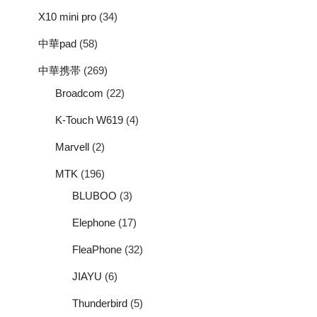
X10 mini pro
(34)
中華pad
(58)
中華携帯
(269)
Broadcom
(22)
K-Touch W619
(4)
Marvell
(2)
MTK
(196)
BLUBOO
(3)
Elephone
(17)
FleaPhone
(32)
JIAYU
(6)
Thunderbird
(5)