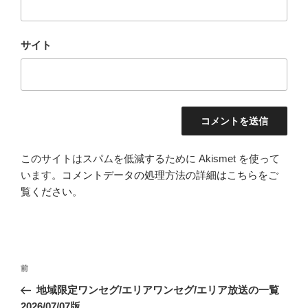
サイト
このサイトはスパムを低減するために Akismet を使って
います。
コメントデータの処理方法の詳細はこちらをご
覧ください
。
投
前
前
稿
の
地域限定ワンセグ/エリアワンセグ/エリア放送の一覧
ナ
投
2026/07/07版