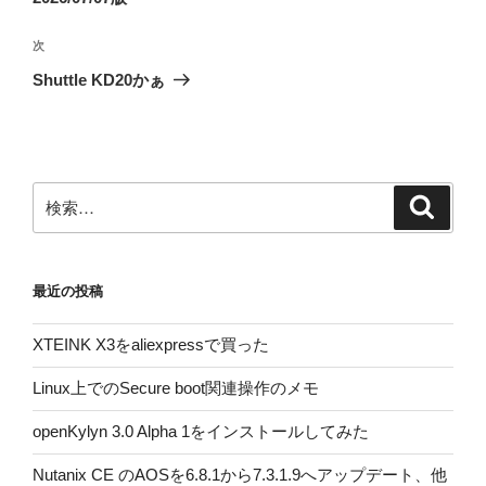
ビ
稿
ゲ
次
次
の
ー
Shuttle KD20かぁ
投
シ
稿
ョ
ン
検
検
索
索:
最近の投稿
XTEINK X3をaliexpressで買った
Linux上でのSecure boot関連操作のメモ
openKylyn 3.0 Alpha 1をインストールしてみた
Nutanix CE のAOSを6.8.1から7.3.1.9へアップデート、他