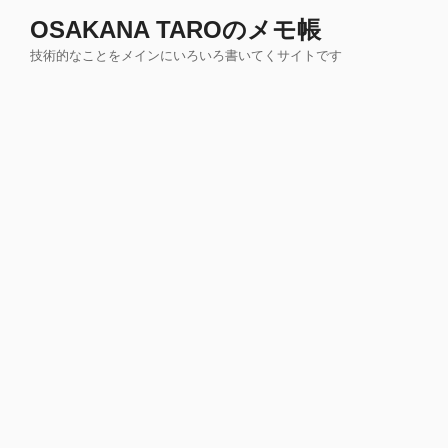
コ
OSAKANA TAROのメモ帳
ン
技術的なことをメインにいろいろ書いてくサイトです
テ
ン
ツ
へ
ス
キ
ッ
プ