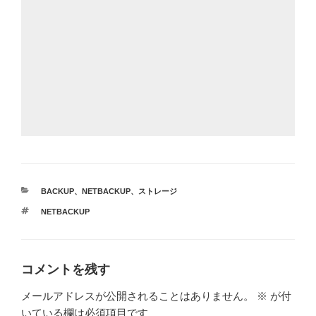
カ
BACKUP
、
NETBACKUP
、
ストレージ
テ
タ
NETBACKUP
ゴ
グ
リ
ー
コメントを残す
メールアドレスが公開されることはありません。
※
が付
いている欄は必須項目です