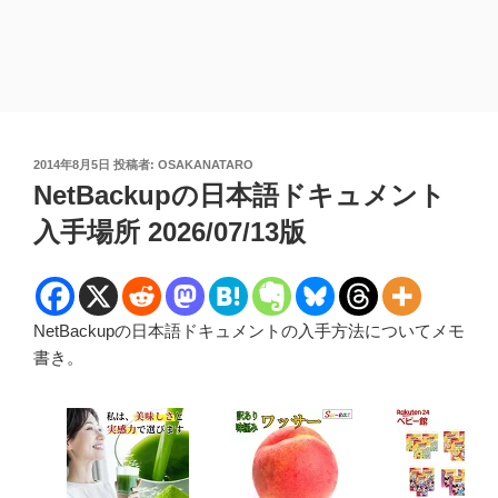
投
2014年8月5日
投稿者:
OSAKANATARO
稿
NetBackupの日本語ドキュメント
日:
入手場所 2026/07/13版
NetBackupの日本語ドキュメントの入手方法についてメモ
書き。