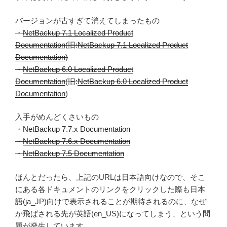
バージョンが古すぎて消えてしまったもの
・
NetBackup 7.1 Localized Product
Documentation
(旧:
NetBackup 7.1 Localized Product
Documentation
)
・
NetBackup 6.0 Localized Product
Documentation
(旧:
NetBackup 6.0 Localized Product
Documentation
)
入手がめんどくさいもの
・
NetBackup 7.7.x Documentation
・
NetBackup 7.6.x Documentation
・
NetBackup 7.5 Documentation
ほんとだったら、上記のURLは日本語向けなので、そこ
にある各ドキュメントのリンクをクリックした際も日本
語(ja_JP)向けで表示されることが期待されるのに、なぜ
か飛ばされる先が英語(en_US)になってしまう、という問
題が発生しています。