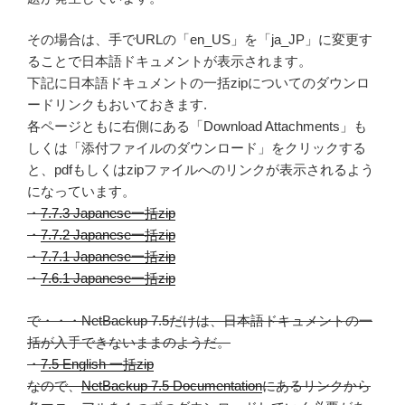
その場合は、手でURLの「en_US」を「ja_JP」に変更す
ることで日本語ドキュメントが表示されます。
下記に日本語ドキュメントの一括zipについてのダウンロ
ードリンクもおいておきます.
各ページともに右側にある「Download Attachments」も
しくは「添付ファイルのダウンロード」をクリックする
と、pdfもしくはzipファイルへのリンクが表示されるよう
になっています。
・
7.7.3 Japanese一括zip
・
7.7.2 Japanese一括zip
・
7.7.1 Japanese一括zip
・
7.6.1 Japanese一括zip
で・・・NetBackup 7.5だけは、日本語ドキュメントの一
括が入手できないままのようだ。
・
7.5 English 一括zip
なので、
NetBackup 7.5 Documentation
にあるリンクから