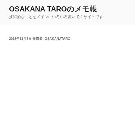
コ
OSAKANA TAROのメモ帳
ン
技術的なことをメインにいろいろ書いてくサイトです
テ
ン
ツ
投
2013年11月8日
投稿者:
OSAKANATARO
へ
稿
ス
日:
キ
ッ
プ