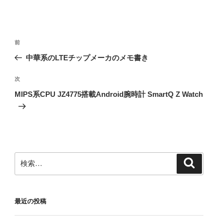
投
前
前
稿
の
中華系のLTEチップメーカのメモ書き
ナ
投
ビ
稿
次
次
ゲ
の
MIPS系CPU JZ4775搭載Android腕時計 SmartQ Z Watch
投
ー
稿
シ
ョ
ン
検
検
索
索:
最近の投稿