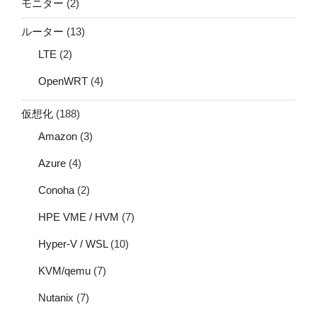
モニター
(2)
ルーター
(13)
LTE
(2)
OpenWRT
(4)
仮想化
(188)
Amazon
(3)
Azure
(4)
Conoha
(2)
HPE VME / HVM
(7)
Hyper-V / WSL
(10)
KVM/qemu
(7)
Nutanix
(7)