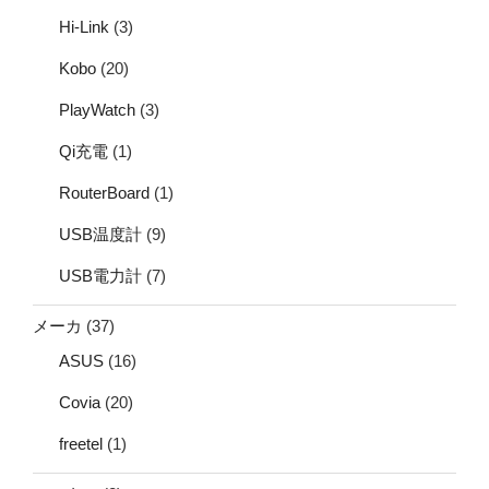
Hi-Link
(3)
Kobo
(20)
PlayWatch
(3)
Qi充電
(1)
RouterBoard
(1)
USB温度計
(9)
USB電力計
(7)
メーカ
(37)
ASUS
(16)
Covia
(20)
freetel
(1)