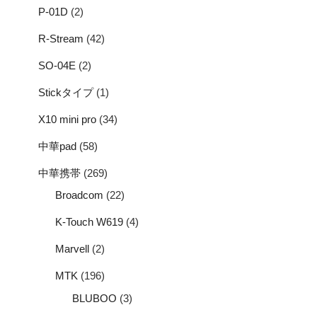
P-01D
(2)
R-Stream
(42)
SO-04E
(2)
Stickタイプ
(1)
X10 mini pro
(34)
中華pad
(58)
中華携帯
(269)
Broadcom
(22)
K-Touch W619
(4)
Marvell
(2)
MTK
(196)
BLUBOO
(3)