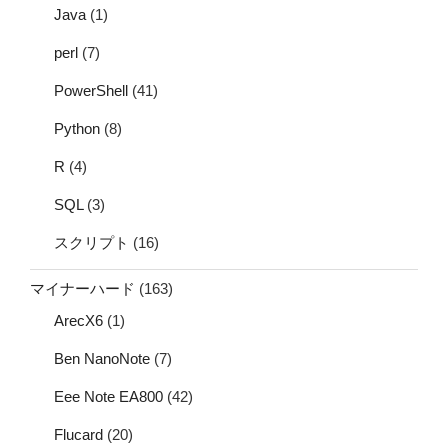
Java
(1)
perl
(7)
PowerShell
(41)
Python
(8)
R
(4)
SQL
(3)
スクリプト
(16)
マイナーハード
(163)
ArecX6
(1)
Ben NanoNote
(7)
Eee Note EA800
(42)
Flucard
(20)