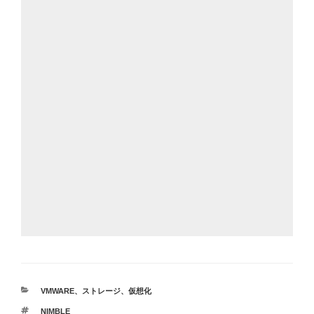
カ
VMWARE
、
ストレージ
、
仮想化
テ
タ
NIMBLE