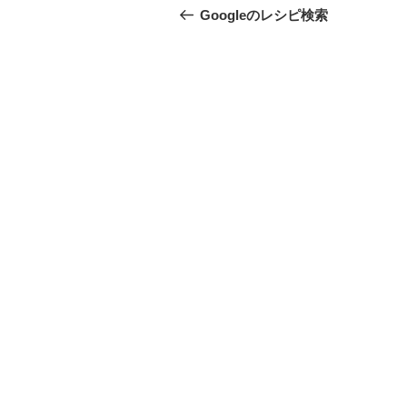
稿
の
Googleのレシピ検索
投
ナ
稿
ビ
ゲ
ー
シ
ョ
ン