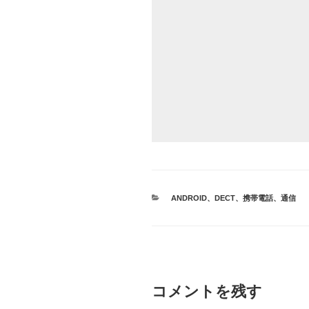
カ
ANDROID
、
DECT
、
携帯電話
、
通信
テ
ゴ
リ
ー
コメントを残す