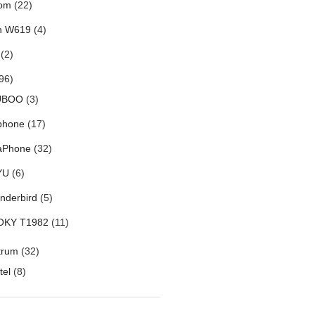
om
(22)
h W619
(4)
(2)
96)
UBOO
(3)
phone
(17)
aPhone
(32)
YU
(6)
nderbird
(5)
OKY T1982
(11)
trum
(32)
tel
(8)