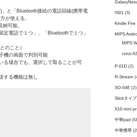
GalaxyNex
と「Bluetooth接続の電話回線(携帯電
IS01
(3)
両方が使える。
Kindle Fire
で収納可能。
電話で１つ」、「Bluetoothで１つ」
MIPS Andro
MIPS W
だとのこと）
ronzi A
子機の画面で判別可能
いる場合でも、選択して取ることが可
P-01D
(2)
送する機能は無し
R-Stream
(
SO-04E
(2)
Stickタイプ
X10 mini pr
中華pad
(5
中華携帯
(2