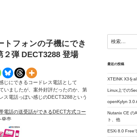
検
ートフォンの子機にでき
索:
弾 DECT3288 登場
最近の投稿
XTEINK X3をa
感じにできるコードレス電話として
されていましたが、案外好評だったのか、第
Linux上でのSe
ス電話っぽい感じのDECT3288という
openKylyn 
帯電話の送受話ができるDECT方式コー
Nutanix CE
を発売
ト、他
ESXi 8.0 F