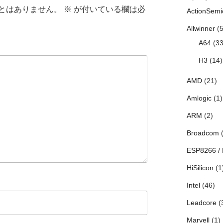
とはありません。
※
が付いている欄は必
ActionSemi
Allwinner
(5
A64
(33
H3
(14)
AMD
(21)
Amlogic
(1)
ARM
(2)
Broadcom
(
ESP8266 /
HiSilicon
(1
Intel
(46)
Leadcore
(
Marvell
(1)