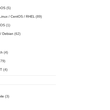
eOS
(5)
Linux / CentOS / RHEL
(89)
h OS
(1)
/ Debian
(62)
ch
(4)
79)
oT
(4)
ile
(3)