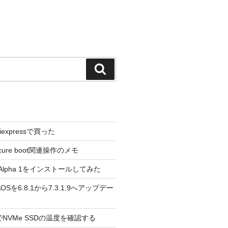
検
索
liexpressで買った
cure boot関連操作のメモ
3.0 Alpha 1をインストールしてみた
 のAOSを6.8.1から7.3.1.9へアップデー
reeでNVMe SSDの温度を確認する