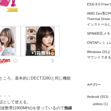
ESXi 8.0 
AMD Zen系CP
Thermal Driv
インストール
SPAM対応メモ 2
ONTAPシミュ
Windows 
マウントできるよ
ころ、基本的にDECT3280と同じ機能
カテゴリー
・・・
Android
(553)
話として使える。
anbox
(1)
う周波数帯(1900MHz)を使っているので
無線