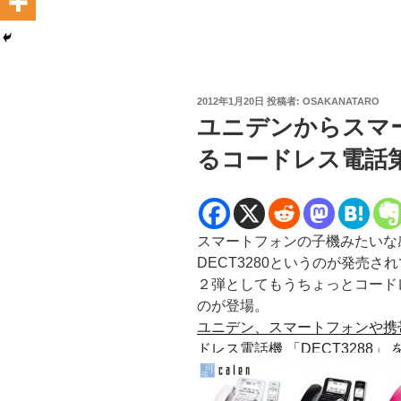
投
2012年1月20日
投稿者:
OSAKANATARO
稿
ユニデンからスマ
日:
るコードレス電話第２
スマートフォンの子機みたいな
DECT3280というのが発売
２弾としてもうちょっとコードレ
のが登場。
ユニデン、スマートフォンや携
ドレス電話機 「DECT3288」 