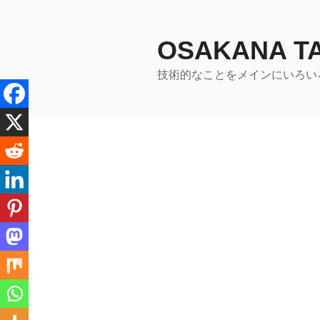
コ
ン
テ
OSAKANA 
ン
技術的なことをメインにいろい
ツ
へ
ス
キ
ッ
プ