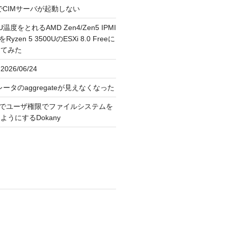
FreeでCIMサーバが起動しない
U温度をとれるAMD Zen4/Zen5 IPMI
erをRyzen 5 3500UのESXi 8.0 Freeに
してみた
026/06/24
レータのaggregateが見えなくなった
OS上でユーザ権限でファイルシステムを
うにするDokany