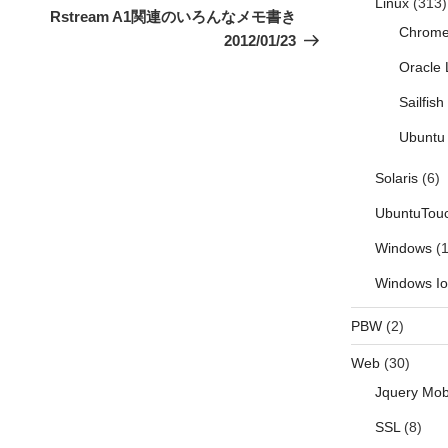
Linux
(313)
の
Rstream A1関連のいろんなメモ書き
Chrom
投
2012/01/23
稿
Oracle 
Sailfis
Ubuntu 
Solaris
(6)
UbuntuTou
Windows
(1
Windows I
PBW
(2)
Web
(30)
Jquery Mob
SSL
(8)