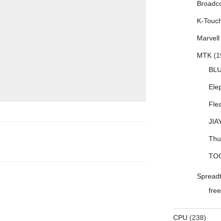
Broadc
K-Touc
Marvell
MTK
(1
BL
Ele
Fle
JIA
Thu
TO
Spread
free
CPU
(238)