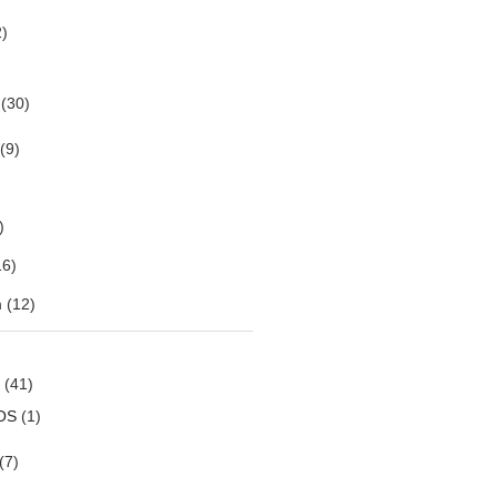
)
(30)
(9)
)
6)
m
(12)
(41)
OS
(1)
(7)