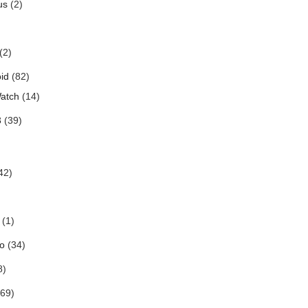
us
(2)
(2)
id
(82)
atch
(14)
3
(39)
42)
(1)
o
(34)
8)
69)