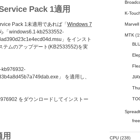
Broadc
Service Pack 1適用
K-Touc
ce Pack 1未適用であれば「
Windows 7
Marvell
「windows6.1-kb2533552-
MTK
(1
e53ad390d23c1e4ecd04d.msu」をインスト
BL
ムのアップデート(KB2533552)を実
Ele
Fle
b976932-
9333b4a8d45b7a749dab.exe」 を適用し、
JIA
Thu
TO
976902 をダウンロードしてインストー
Spread
free
適用
CPU
(238)