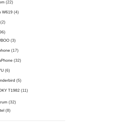
om
(22)
h W619
(4)
(2)
96)
UBOO
(3)
phone
(17)
aPhone
(32)
YU
(6)
nderbird
(5)
OKY T1982
(11)
trum
(32)
tel
(8)