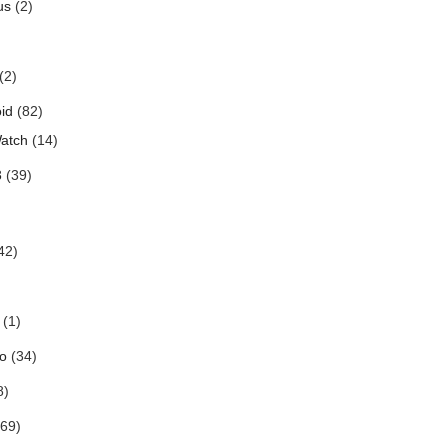
us
(2)
(2)
id
(82)
atch
(14)
3
(39)
42)
(1)
o
(34)
8)
69)