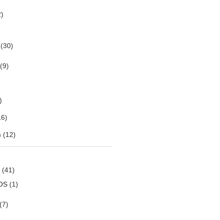
)
(30)
(9)
)
6)
m
(12)
(41)
OS
(1)
(7)