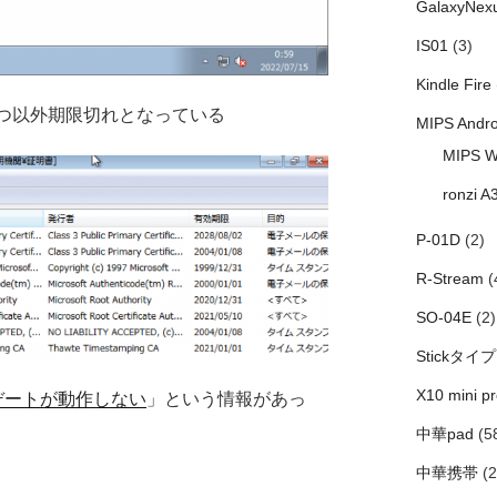
GalaxyNex
IS01
(3)
Kindle Fire
は１つ以外期限切れとなっている
MIPS Andro
MIPS W
ronzi A
P-01D
(2)
R-Stream
(
SO-04E
(2)
Stickタイプ
X10 mini pr
ップデートが動作しない
」という情報があっ
中華pad
(5
中華携帯
(2