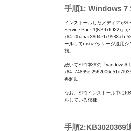
手順1: Windows 7 
インストールしたメディアがServi
Service Pack 1(KB976932
)」から
x64_0ba5ac38d4e1c9588a1
ールしてmsuパッケージ適用システ
施。
続いてSP1本体の「windows6.1-k
x64_74865ef2562006e51d7f
再起動
なお、SP1インストール中にKB
ルしている模様
手順2:KB3020369