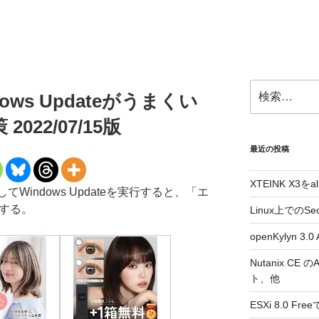
検
dows Updateがうまくい
索:
22/07/15版
最近の投稿
XTEINK X3をa
してWindows Updateを実行すると、「エ
敗する。
Linux上でのSe
openKylyn 
Nutanix CE
ト、他
ESXi 8.0 F