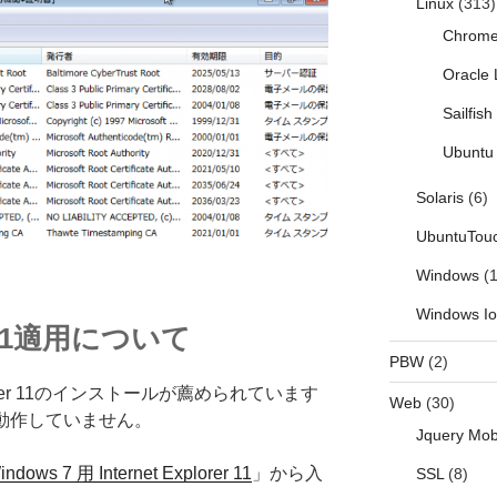
Linux
(313)
Chrom
Oracle 
Sailfis
Ubuntu 
Solaris
(6)
UbuntuTou
Windows
(1
Windows I
rer 11適用について
PBW
(2)
xplorer 11のインストールが薦められています
Web
(30)
が動作していません。
Jquery Mob
ws 7 用 Internet Explorer 11
」から入
SSL
(8)