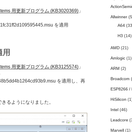
ActionSemi
 Systems 用更新プログラム (KB3020369)
」
Allwinner
(5
31fc31ff2d109595445.msu を適用
A64
(33
H3
(14)
AMD
(21)
適用
Amlogic
(1)
 Systems 用更新プログラム (KB3125574)
」
ARM
(2)
-
Broadcom
(
3048b5dd4b1264cd93b9.msu を適用し、再
ESP8266 /
HiSilicon
(1
が実行できるようになりました。
Intel
(46)
Leadcore
(
Marvell
(1)