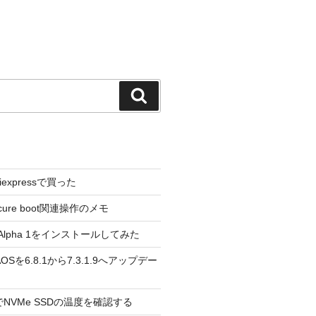
検
索
liexpressで買った
cure boot関連操作のメモ
3.0 Alpha 1をインストールしてみた
 のAOSを6.8.1から7.3.1.9へアップデー
reeでNVMe SSDの温度を確認する