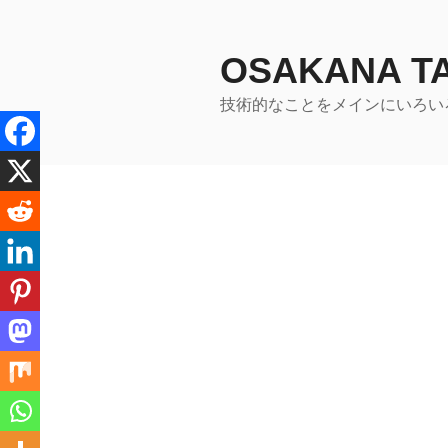
コ
ン
テ
OSAKANA 
ン
技術的なことをメインにいろい
ツ
へ
ス
キ
ッ
プ