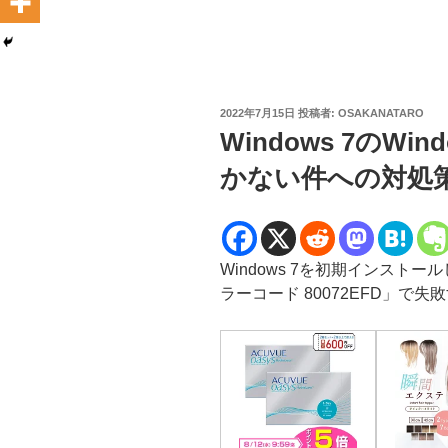
投
2022年7月15日
投稿者:
OSAKANATARO
稿
Windows 7のWin
日:
かない件への対処策 20
Windows 7を初期インストール
ラーコード 80072EFD」で失