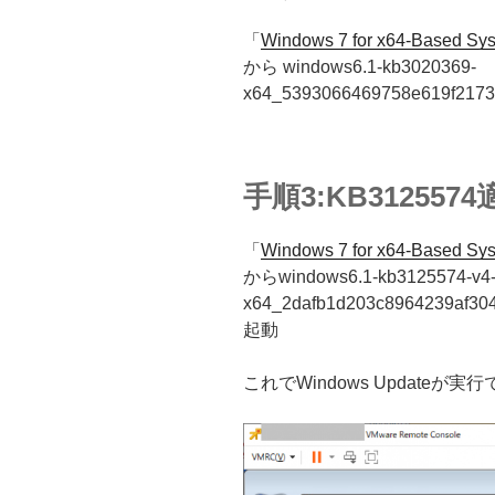
「
Windows 7 for x64-Based
から windows6.1-kb3020369-
x64_5393066469758e619f217
手順3:KB3125574
「
Windows 7 for x64-Based
からwindows6.1-kb3125574-v4
x64_2dafb1d203c8964239af
起動
これでWindows Update