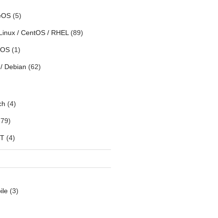
eOS
(5)
Linux / CentOS / RHEL
(89)
h OS
(1)
/ Debian
(62)
ch
(4)
79)
oT
(4)
ile
(3)