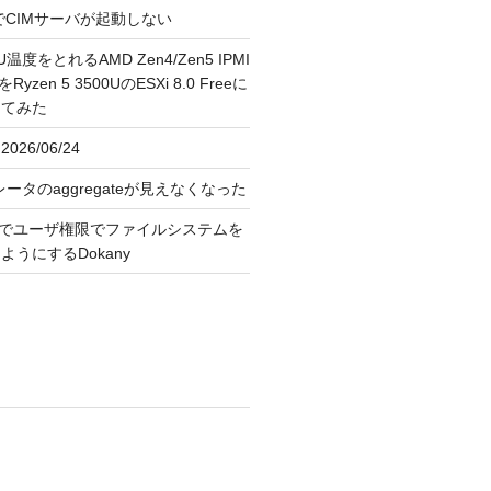
FreeでCIMサーバが起動しない
U温度をとれるAMD Zen4/Zen5 IPMI
erをRyzen 5 3500UのESXi 8.0 Freeに
してみた
026/06/24
レータのaggregateが見えなくなった
OS上でユーザ権限でファイルシステムを
うにするDokany