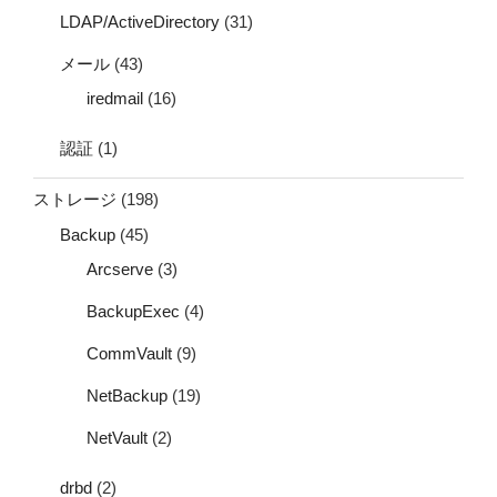
LDAP/ActiveDirectory
(31)
メール
(43)
iredmail
(16)
認証
(1)
ストレージ
(198)
Backup
(45)
Arcserve
(3)
BackupExec
(4)
CommVault
(9)
NetBackup
(19)
NetVault
(2)
drbd
(2)