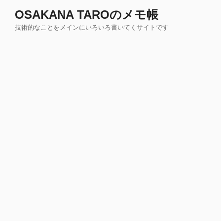
コ
OSAKANA TAROのメモ帳
ン
技術的なことをメインにいろいろ書いてくサイトです
テ
ン
ツ
へ
ス
キ
ッ
プ