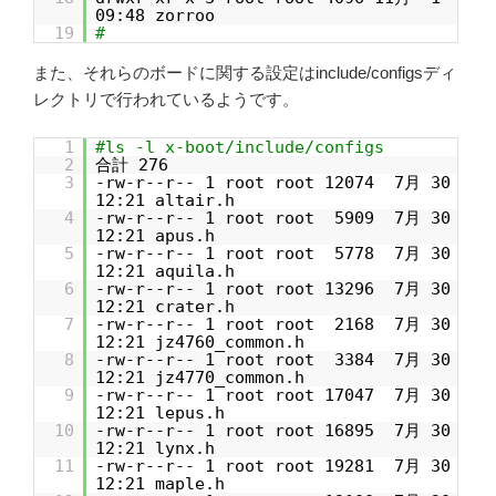
09:48 zorroo
19
#
また、それらのボードに関する設定はinclude/configsディ
レクトリで行われているようです。
1
#ls -l x-boot/include/configs
2
合計 276
3
-rw-r--r-- 1 root root 12074 7月 30
12:21 altair.h
4
-rw-r--r-- 1 root root 5909 7月 30
12:21 apus.h
5
-rw-r--r-- 1 root root 5778 7月 30
12:21 aquila.h
6
-rw-r--r-- 1 root root 13296 7月 30
12:21 crater.h
7
-rw-r--r-- 1 root root 2168 7月 30
12:21 jz4760_common.h
8
-rw-r--r-- 1 root root 3384 7月 30
12:21 jz4770_common.h
9
-rw-r--r-- 1 root root 17047 7月 30
12:21 lepus.h
10
-rw-r--r-- 1 root root 16895 7月 30
12:21 lynx.h
11
-rw-r--r-- 1 root root 19281 7月 30
12:21 maple.h