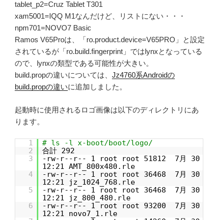
tablet_p2=Cruz Tablet T301
xam5001=IQQ M1なんだけど、リストにない・・・
npm701=NOVO7 Basic
Ramos V65Proは、「ro.product.device=V65PRO」と設定
されているが「ro.build.fingerprint」ではlynxとなっている
ので、lynxの類型である可能性が大きい。
build.propの違いについては、
Jz4760系Androidの
build.propの違い
に追加しました。
起動時に使用されるロゴ画像は以下のディレクトリにあ
ります。
1
# ls -l x-boot/boot/logo/
2
合計 292
3
-rw-r--r-- 1 root root 51812 7月 30
12:21 AMT_800x480.rle
4
-rw-r--r-- 1 root root 36468 7月 30
12:21 jz_1024_768.rle
5
-rw-r--r-- 1 root root 36468 7月 30
12:21 jz_800_480.rle
6
-rw-r--r-- 1 root root 93200 7月 30
12:21 novo7_1.rle