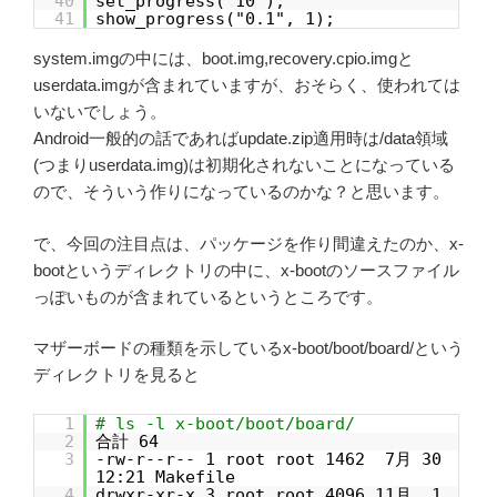
40
set_progress("10");
41
show_progress("0.1", 1);
system.imgの中には、boot.img,recovery.cpio.imgと
userdata.imgが含まれていますが、おそらく、使われては
いないでしょう。
Android一般的の話であればupdate.zip適用時は/data領域
(つまりuserdata.img)は初期化されないことになっている
ので、そういう作りになっているのかな？と思います。
で、今回の注目点は、パッケージを作り間違えたのか、x-
bootというディレクトリの中に、x-bootのソースファイル
っぽいものが含まれているというところです。
マザーボードの種類を示しているx-boot/boot/board/という
ディレクトリを見ると
1
# ls -l x-boot/boot/board/
2
合計 64
3
-rw-r--r-- 1 root root 1462 7月 30
12:21 Makefile
4
drwxr-xr-x 3 root root 4096 11月 1