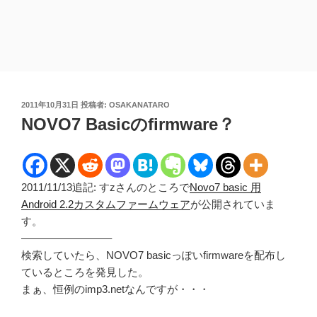
投
2011年10月31日
投稿者:
OSAKANATARO
稿
NOVO7 Basicのfirmware？
日:
2011/11/13追記: すzさんのところで
Novo7 basic 用
Android 2.2カスタムファームウェア
が公開されていま
す。
————————–
検索していたら、NOVO7 basicっぽいfirmwareを配布し
ているところを発見した。
まぁ、恒例のimp3.netなんですが・・・