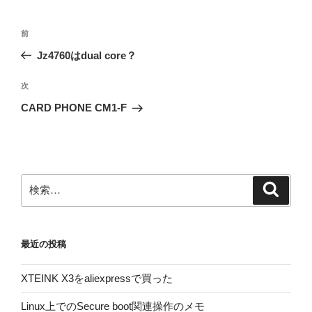
投
前
前
稿
の
Jz4760はdual core？
ナ
投
ビ
稿
次
次
ゲ
の
CARD PHONE CM1-F
投
ー
稿
シ
ョ
ン
検
検
索
索:
最近の投稿
XTEINK X3をaliexpressで買った
Linux上でのSecure boot関連操作のメモ