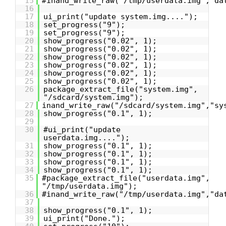
15
#inand_write_raw("/tmp/userdata.img","da
16
17
ui_print("update system.img....");
18
set_progress("9");
19
set_progress("9");
20
show_progress("0.02", 1);
21
show_progress("0.02", 1);
22
show_progress("0.02", 1);
23
show_progress("0.02", 1);
24
show_progress("0.02", 1);
25
show_progress("0.02", 1);
26
package_extract_file("system.img",
"/sdcard/system.img");
27
inand_write_raw("/sdcard/system.img","sy
28
show_progress("0.1", 1);
29
30
#ui_print("update
userdata.img....");
31
show_progress("0.1", 1);
32
show_progress("0.1", 1);
33
show_progress("0.1", 1);
34
show_progress("0.1", 1);
35
#package_extract_file("userdata.img",
"/tmp/userdata.img");
36
#inand_write_raw("/tmp/userdata.img","da
37
38
show_progress("0.1", 1);
39
ui_print("Done.");