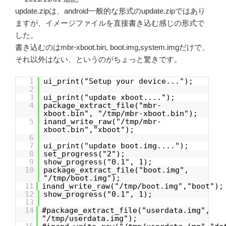
update.zipは、android一般的な形式のupdate.zipではあり
ますが、イメージファイルを直接書き込む感じの形式で
した。
書き込むのはmbr-xboot.bin, boot.img,system.imgだけで、
それ以外はない、というのがちょっと驚きです。
1
ui_print("Setup your device...");
2
3
ui_print("update xboot....");
4
package_extract_file("mbr-
xboot.bin", "/tmp/mbr-xboot.bin");
5
inand_write_raw("/tmp/mbr-
xboot.bin","xboot");
6
7
ui_print("update boot.img....");
8
set_progress("2");
9
show_progress("0.1", 1);
10
package_extract_file("boot.img",
"/tmp/boot.img");
11
inand_write_raw("/tmp/boot.img","boot");
12
show_progress("0.1", 1);
13
14
#package_extract_file("userdata.img",
"/tmp/userdata.img");