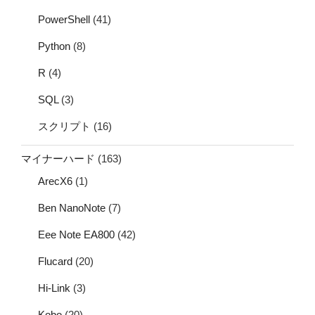
PowerShell
(41)
Python
(8)
R
(4)
SQL
(3)
スクリプト
(16)
マイナーハード
(163)
ArecX6
(1)
Ben NanoNote
(7)
Eee Note EA800
(42)
Flucard
(20)
Hi-Link
(3)
Kobo
(20)