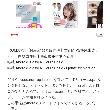
[ROM发布] 【Novo7 普及版固件】君正MIPS热风来袭，
2.2 3.2两版固件周末突击发布新版本公测！！
転載:
Android 3.2 for NOVO7 Basic
転載:
Android 2.2 for NOVO7 Basic / update.zip version
どうやらsdcardにupdate.zipを置いて、ボリュームupボタ
ンを押しながらリセットボタンを押し、「ainol艾诺」ロ
ゴがでたところで、ボリュームupボタンを離すと、アッ
プデートが開始されるようだ。
この手法はAndroidスマートフォンでよくあるアップデー
ト手法。