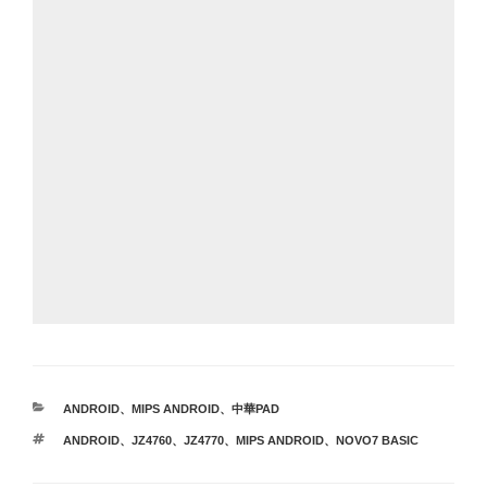
カ
ANDROID
、
MIPS ANDROID
、
中華PAD
テ
タ
ANDROID
、
JZ4760
、
JZ4770
、
MIPS ANDROID
、
NOVO7 BASIC
ゴ
グ
リ
ー