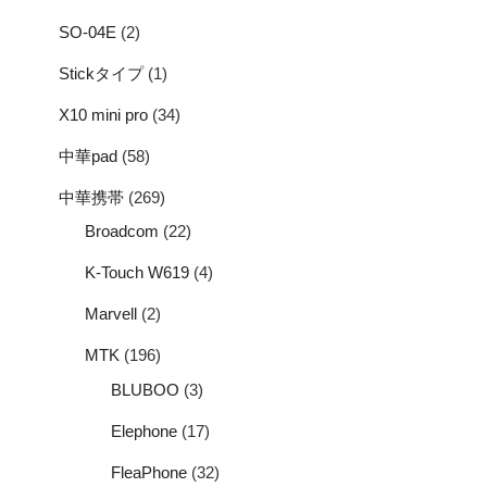
SO-04E
(2)
Stickタイプ
(1)
X10 mini pro
(34)
中華pad
(58)
中華携帯
(269)
Broadcom
(22)
K-Touch W619
(4)
Marvell
(2)
MTK
(196)
BLUBOO
(3)
Elephone
(17)
FleaPhone
(32)