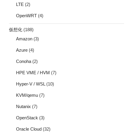
LTE
(2)
OpenWRT
(4)
仮想化
(188)
Amazon
(3)
Azure
(4)
Conoha
(2)
HPE VME / HVM
(7)
Hyper-V / WSL
(10)
KVM/qemu
(7)
Nutanix
(7)
OpenStack
(3)
Oracle Cloud
(32)