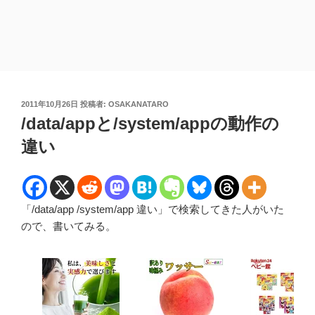
投
2011年10月26日
投稿者:
OSAKANATARO
稿
/data/appと/system/appの動作の
日:
違い
「/data/app /system/app 違い」で検索してきた人がいた
ので、書いてみる。