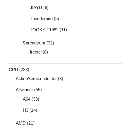
JIAYU
(6)
Thunderbird
(5)
TOOKY T1982
(11)
Spreadtrum
(32)
freetel
(8)
CPU
(238)
ActionSemiconductor
(3)
Allwinner
(55)
A64
(33)
H3
(14)
AMD
(21)