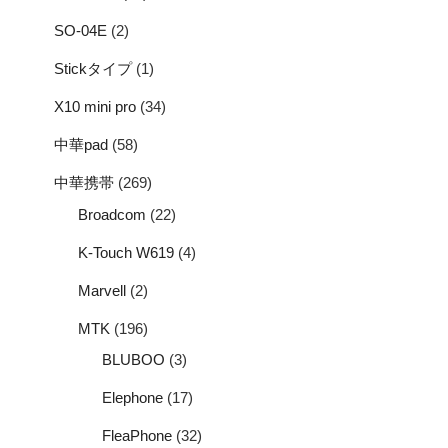
SO-04E
(2)
Stickタイプ
(1)
X10 mini pro
(34)
中華pad
(58)
中華携帯
(269)
Broadcom
(22)
K-Touch W619
(4)
Marvell
(2)
MTK
(196)
BLUBOO
(3)
Elephone
(17)
FleaPhone
(32)