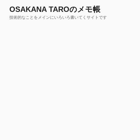
コ
OSAKANA TAROのメモ帳
ン
技術的なことをメインにいろいろ書いてくサイトです
テ
ン
ツ
へ
ス
キ
ッ
プ