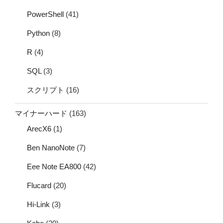
PowerShell
(41)
Python
(8)
R
(4)
SQL
(3)
スクリプト
(16)
マイナーハード
(163)
ArecX6
(1)
Ben NanoNote
(7)
Eee Note EA800
(42)
Flucard
(20)
Hi-Link
(3)