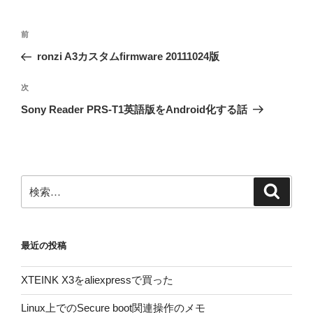
投
前
前
稿
の
ronzi A3カスタムfirmware 20111024版
ナ
投
ビ
稿
次
次
ゲ
の
Sony Reader PRS-T1英語版をAndroid化する話
投
ー
稿
シ
ョ
ン
検
検
索
索:
最近の投稿
XTEINK X3をaliexpressで買った
Linux上でのSecure boot関連操作のメモ