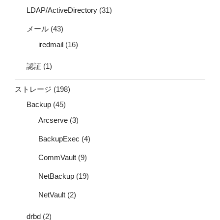
LDAP/ActiveDirectory
(31)
メール
(43)
iredmail
(16)
認証
(1)
ストレージ
(198)
Backup
(45)
Arcserve
(3)
BackupExec
(4)
CommVault
(9)
NetBackup
(19)
NetVault
(2)
drbd
(2)