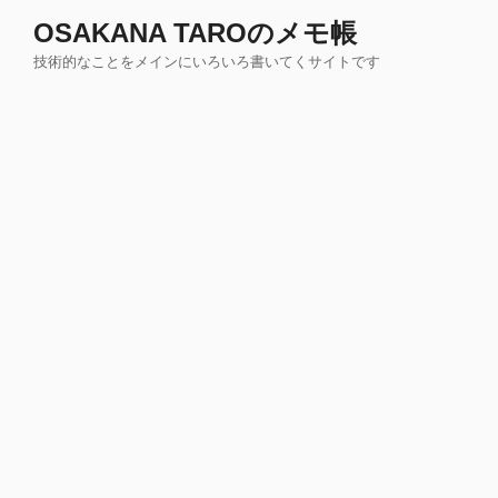
コ
OSAKANA TAROのメモ帳
ン
技術的なことをメインにいろいろ書いてくサイトです
テ
ン
ツ
へ
ス
キ
ッ
プ