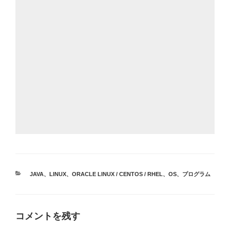
カ
JAVA
、
LINUX
、
ORACLE LINUX / CENTOS / RHEL
、
OS
、
プログラム
テ
ゴ
リ
ー
コメントを残す