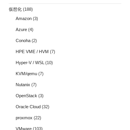
仮想化
(188)
Amazon
(3)
Azure
(4)
Conoha
(2)
HPE VME / HVM
(7)
Hyper-V / WSL
(10)
KVM/qemu
(7)
Nutanix
(7)
OpenStack
(3)
Oracle Cloud
(32)
proxmox
(22)
VMware
(103)