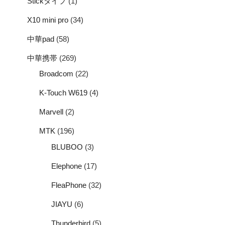
Stickタイプ
(1)
X10 mini pro
(34)
中華pad
(58)
中華携帯
(269)
Broadcom
(22)
K-Touch W619
(4)
Marvell
(2)
MTK
(196)
BLUBOO
(3)
Elephone
(17)
FleaPhone
(32)
JIAYU
(6)
Thunderbird
(5)