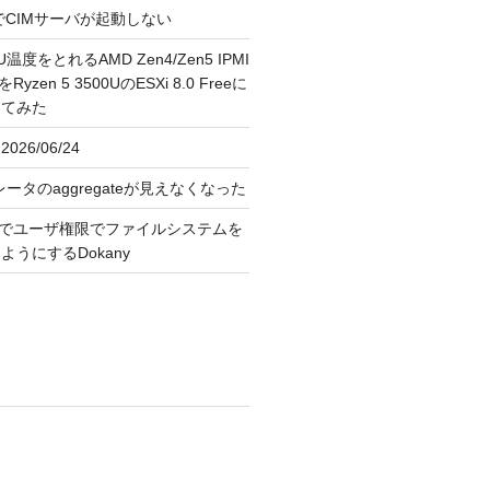
FreeでCIMサーバが起動しない
U温度をとれるAMD Zen4/Zen5 IPMI
erをRyzen 5 3500UのESXi 8.0 Freeに
してみた
026/06/24
レータのaggregateが見えなくなった
OS上でユーザ権限でファイルシステムを
うにするDokany