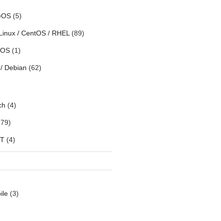
eOS
(5)
Linux / CentOS / RHEL
(89)
h OS
(1)
/ Debian
(62)
ch
(4)
79)
oT
(4)
ile
(3)