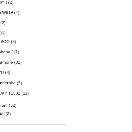
om
(22)
h W619
(4)
(2)
96)
UBOO
(3)
phone
(17)
aPhone
(32)
YU
(6)
nderbird
(5)
OKY T1982
(11)
trum
(32)
tel
(8)