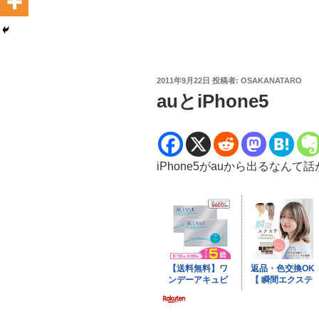
投
2011年9月22日
投稿者:
OSAKANATARO
稿
auとiPhone5
日:
iPhone5がauから出るなん