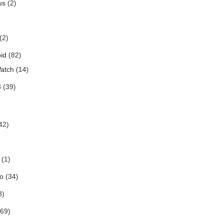
us
(2)
(2)
id
(82)
atch
(14)
3
(39)
42)
(1)
o
(34)
8)
69)