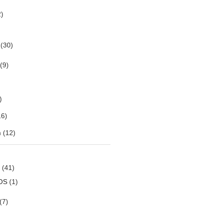
)
(30)
(9)
)
6)
m
(12)
(41)
OS
(1)
(7)