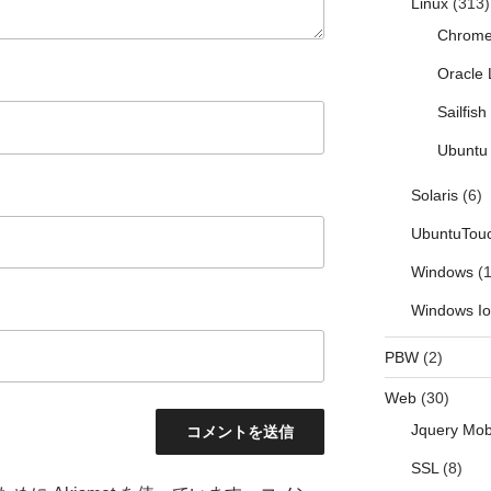
Linux
(313)
Chrom
Oracle 
Sailfis
Ubuntu 
Solaris
(6)
UbuntuTou
Windows
(1
Windows I
PBW
(2)
Web
(30)
Jquery Mob
SSL
(8)