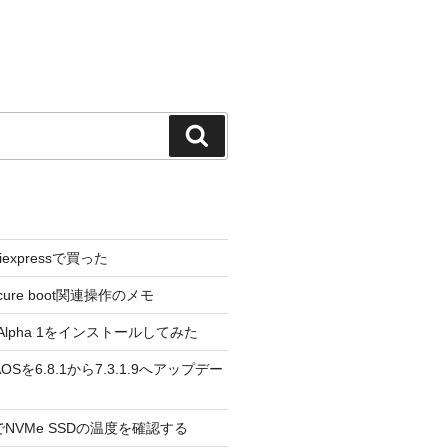
検
索
liexpressで買った
cure boot関連操作のメモ
3.0 Alpha 1をインストールしてみた
 のAOSを6.8.1から7.3.1.9へアップデー
reeでNVMe SSDの温度を確認する