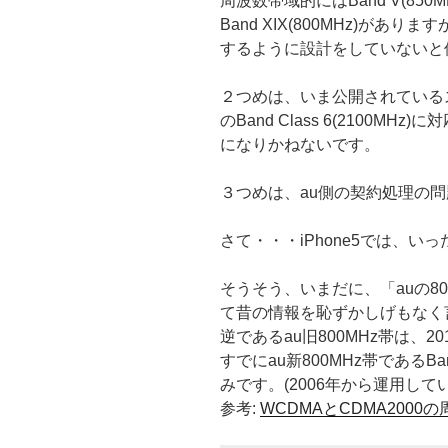
周波数帯域的にはBand V(850MH
Band XIX(800MHz)がありま
するように設計をしていないと
２つめは、いま公開されているスペ
のBand Class 6(2100
になりかねないです。
３つめは、au側の契約処理の
さて・・・iPhone5では、
そうそう、いまだに、「auの8
て昔の情報を恥ずかしげもなく
逆であるau旧800MHz帯は、
すでにau新800MHz帯であるBand 
みです。(2006年から運用して
参考:
WCDMAとCDMA2000