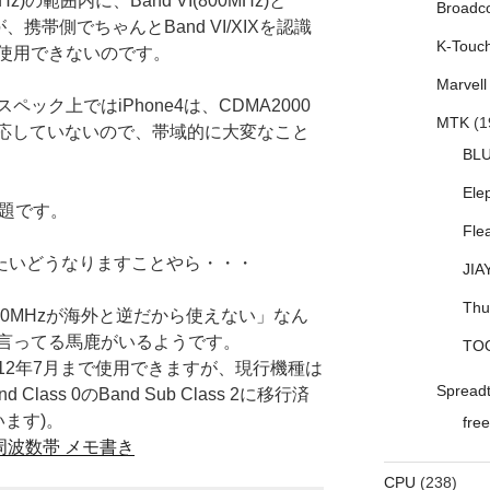
z)の範囲内に、Band VI(800MHz)と
Broadc
すが、携帯側でちゃんとBand VI/XIXを認識
K-Touc
使用できないのです。
Marvell
ック上ではiPhone4は、CDMA2000
MTK
(1
MHz)に対応していないので、帯域的に大変なこと
BL
Ele
問題です。
Fle
いったいどうなりますことやら・・・
JIA
Thu
00MHzが海外と逆だから使えない」なん
言ってる馬鹿がいるようです。
TO
2012年7月まで使用できますが、現行機種は
Spread
Class 0のBand Sub Class 2に移行済
います)。
free
の周波数帯 メモ書き
CPU
(238)