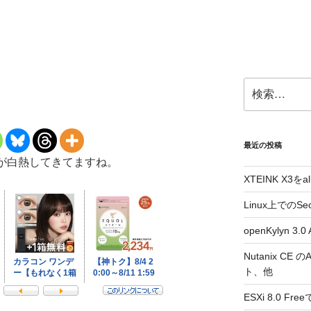
検
索:
最近の投稿
て話が白熱してきてますね。
XTEINK X3をa
Linux上でのSe
openKylyn 
Nutanix CE
ト、他
ESXi 8.0 F