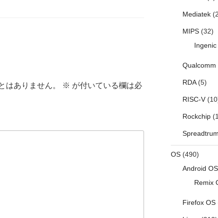
Mediatek
(2
MIPS
(32)
Ingenic
Qualcomm
RDA
(5)
とはありません。
※
が付いている欄は必
RISC-V
(10
Rockchip
(1
Spreadtru
OS
(490)
Android OS
Remix 
Firefox OS