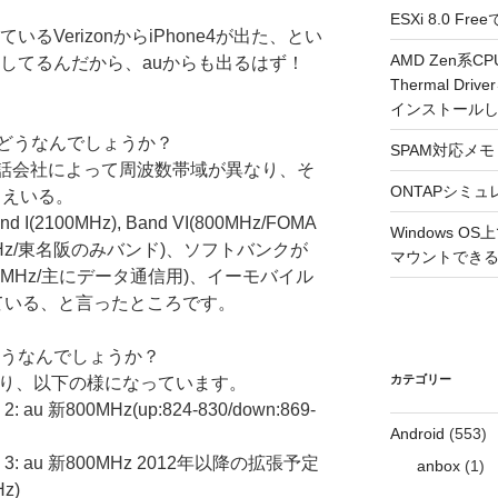
ESXi 8.0 
いるVerizonからiPhone4が出た、とい
AMD Zen系CP
採用してるんだから、auからも出るはず！
Thermal Driv
インストール
どうなんでしょうか？
SPAM対応メモ 2
電話会社によって周波数帯域が異なり、そ
ONTAPシミュ
しえいる。
100MHz), Band VI(800MHz/FOMA
Windows 
700MHz/東名阪のみバンド)、ソフトバンクが
マウントできるよ
 XI(1500MHz/主にデータ通信用)、イーモバイル
採用している、と言ったところです。
はどうなんでしょうか？
カテゴリー
おり、以下の様になっています。
 2: au 新800MHz(up:824-830/down:869-
Android
(553)
lass 3: au 新800MHz 2012年以降の拡張予定
anbox
(1)
Hz)