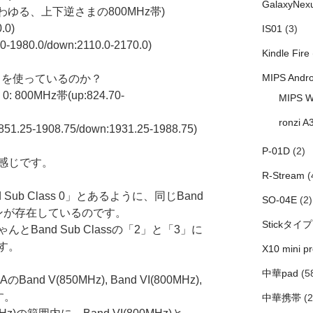
GalaxyNex
MHz(いわゆる、上下逆さまの800MHz帯)
.0)
IS01
(3)
0-1980.0/down:2110.0-2170.0)
Kindle Fire
MIPS Andro
どこを使っているのか？
 0: 800MHz帯(up:824.70-
MIPS W
ronzi A
51.25-1908.75/down:1931.25-1988.75)
P-01D
(2)
うな感じです。
R-Stream
(
d Sub Class 0」とあるように、同じBand
SO-04E
(2)
ョンが存在しているのです。
Stickタイプ
Band Sub Classの「2」と「3」に
す。
X10 mini pr
中華pad
(5
 V(850MHz), Band VI(800MHz),
ます。
中華携帯
(2