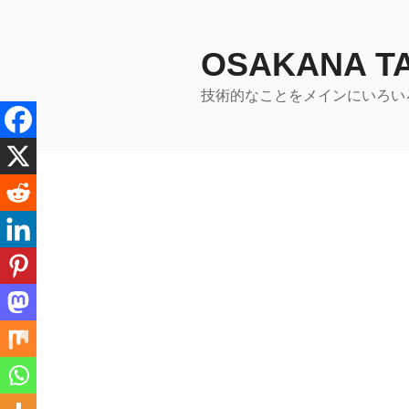
コ
ン
テ
OSAKANA 
ン
技術的なことをメインにいろい
ツ
へ
ス
キ
ッ
プ