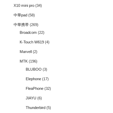
X10 mini pro
(34)
中華pad
(58)
中華携帯
(269)
Broadcom
(22)
K-Touch W619
(4)
Marvell
(2)
MTK
(196)
BLUBOO
(3)
Elephone
(17)
FleaPhone
(32)
JIAYU
(6)
Thunderbird
(5)