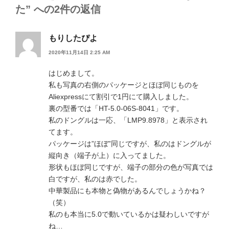
た” への2件の返信
もりしたぴよ
2020年11月14日 2:25 AM
はじめまして。
私も写真の右側のパッケージとほぼ同じものを
Aliexpressにて割引で1円にて購入しました。
裏の型番では「HT-5.0-06S-8041」です。
私のドングルは一応、「LMP9.8978」と表示され
てます。
パッケージは”ほぼ”同じですが、私のはドングルが
縦向き（端子が上）に入ってました。
形状もほぼ同じですが、端子の部分の色が写真では
白ですが、私のは赤でした。
中華製品にも本物と偽物があるんでしょうかね？
（笑）
私のも本当に5.0で動いているかは疑わしいですが
ね…