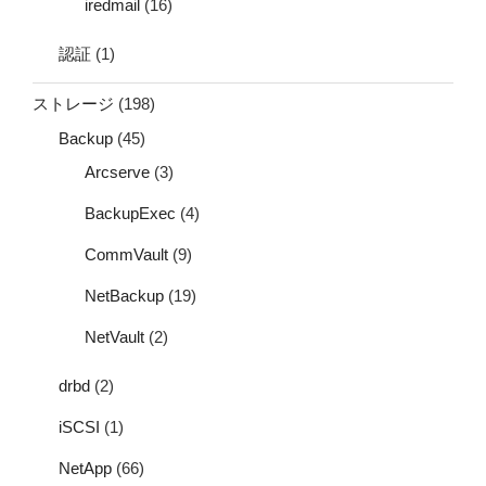
iredmail
(16)
認証
(1)
ストレージ
(198)
Backup
(45)
Arcserve
(3)
BackupExec
(4)
CommVault
(9)
NetBackup
(19)
NetVault
(2)
drbd
(2)
iSCSI
(1)
NetApp
(66)