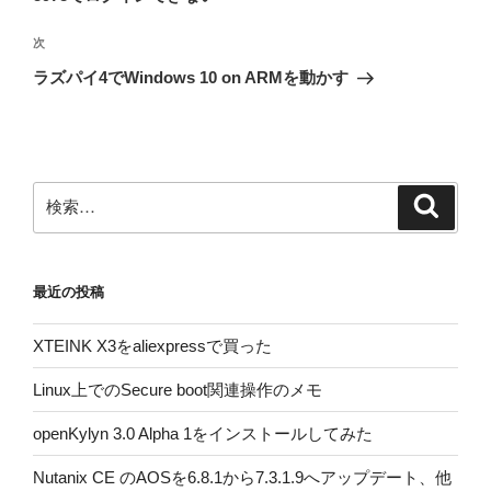
ビ
稿
ゲ
次
次
の
ー
ラズパイ4でWindows 10 on ARMを動かす
投
シ
稿
ョ
ン
検
検
索
索:
最近の投稿
XTEINK X3をaliexpressで買った
Linux上でのSecure boot関連操作のメモ
openKylyn 3.0 Alpha 1をインストールしてみた
Nutanix CE のAOSを6.8.1から7.3.1.9へアップデート、他