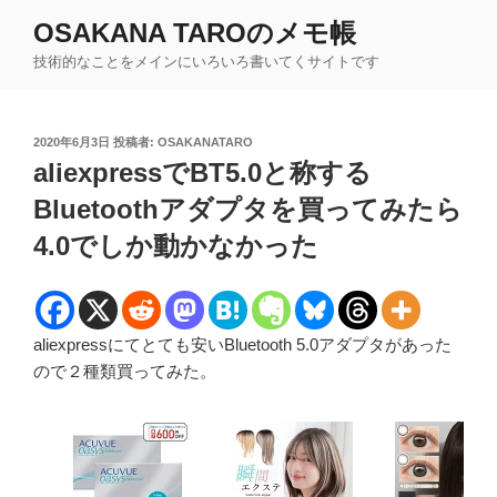
コ
OSAKANA TAROのメモ帳
ン
技術的なことをメインにいろいろ書いてくサイトです
テ
ン
ツ
投
2020年6月3日
投稿者:
OSAKANATARO
へ
稿
aliexpressでBT5.0と称する
ス
日:
キ
Bluetoothアダプタを買ってみたら
ッ
4.0でしか動かなかった
プ
aliexpressにてとても安いBluetooth 5.0アダプタがあった
ので２種類買ってみた。