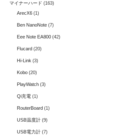
マイナーハード
(163)
ArecX6
(1)
Ben NanoNote
(7)
Eee Note EA800
(42)
Flucard
(20)
Hi-Link
(3)
Kobo
(20)
PlayWatch
(3)
Qi充電
(1)
RouterBoard
(1)
USB温度計
(9)
USB電力計
(7)