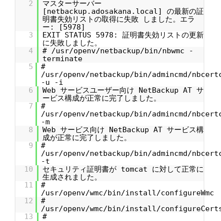
2
マスターサーバー
[netbackup.adosakana.local] の最新の証
明書失効リストの取得に失敗 しました。エラ
ー: [5978]
3
EXIT STATUS 5978: 証明書失効リストの更新
に失敗しました。
4
# /usr/openv/netbackup/bin/nbwmc -
terminate
5
#
/usr/openv/netbackup/bin/admincmd/nbcert
-u -i
6
Web サービスユーザー向け NetBackup AT サ
ービス構成が正常に完了しました。
7
#
/usr/openv/netbackup/bin/admincmd/nbcert
-m
8
Web サービス向け NetBackup AT サービス構
成が正常に完了しました。
9
#
/usr/openv/netbackup/bin/admincmd/nbcert
-t
10
セキュリティ証明書が tomcat に対して正常に
生成されました。
11
#
/usr/openv/wmc/bin/install/configureWmc
12
#
/usr/openv/wmc/bin/install/configureCert
13
#