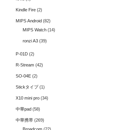
Kindle Fire
(2)
MIPS Android
(82)
MIPS Watch
(14)
ronzi A3
(39)
P-01D
(2)
R-Stream
(42)
SO-04E
(2)
Stickタイプ
(1)
X10 mini pro
(34)
中華pad
(58)
中華携帯
(269)
Broadcom
(22)