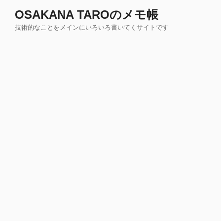
コ
OSAKANA TAROのメモ帳
ン
技術的なことをメインにいろいろ書いてくサイトです
テ
ン
ツ
へ
ス
キ
ッ
プ