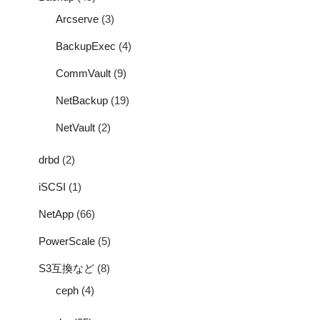
Arcserve
(3)
BackupExec
(4)
CommVault
(9)
NetBackup
(19)
NetVault
(2)
drbd
(2)
iSCSI
(1)
NetApp
(66)
PowerScale
(5)
S3互換など
(8)
ceph
(4)