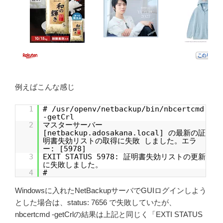
例えばこんな感じ
1
# /usr/openv/netbackup/bin/nbcertcmd
-getCrl
2
マスターサーバー
[netbackup.adosakana.local] の最新の証
明書失効リストの取得に失敗 しました。エラ
ー: [5978]
3
EXIT STATUS 5978: 証明書失効リストの更新
に失敗しました。
4
#
Windowsに入れたNetBackupサーバでGUIログインしよう
とした場合は、status: 7656 で失敗していたが、
nbcertcmd -getCrlの結果は上記と同じく「EXTI STATUS