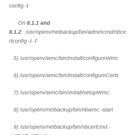
config -t
On
8.1.1 and
8.1.2
: /usr/openv/netbackup/bin/admincmd/nbce
rtconfig -t -f
5) /usr/openv/wmc/bin/install/configureWmc
6) /usr/openv/wmc/bin/install/configureCerts
7) /usr/openv/wmc/bin/install/setupWmc
8) /usr/openv/netbackup/bin/nbwmc -start
9) /usr/openv/netbackup/bin/nbcertcmd -