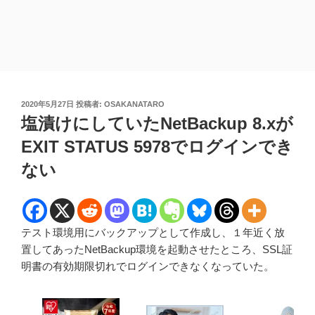
投
2020年5月27日
投稿者:
OSAKANATARO
稿
塩漬けにしていたNetBackup 8.xが
日:
EXIT STATUS 5978でログインでき
ない
テスト環境用にバックアップとして作成し、１年近く放
置してあったNetBackup環境を起動させたところ、SSL証
明書の有効期限切れでログインできなくなっていた。