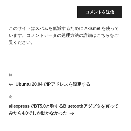
このサイトはスパムを低減するために Akismet を使って
います。
コメントデータの処理方法の詳細はこちらをご
覧ください
。
投
前
前
稿
の
Ubuntu 20.04でIPアドレスを設定する
ナ
投
ビ
稿
次
次
ゲ
の
aliexpressでBT5.0と称するBluetoothアダプタを買って
投
ー
みたら4.0でしか動かなかった
稿
シ
ョ