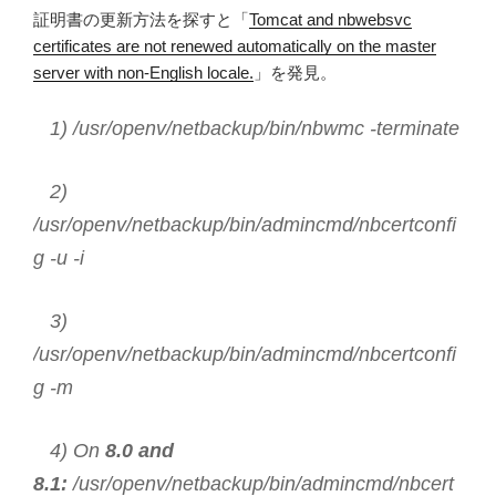
証明書の更新方法を探すと「
Tomcat and nbwebsvc
certificates are not renewed automatically on the master
server with non-English locale.
」を発見。
1) /usr/openv/netbackup/bin/nbwmc -terminate
2)
/usr/openv/netbackup/bin/admincmd/nbcertconfi
g -u -i
3)
/usr/openv/netbackup/bin/admincmd/nbcertconfi
g -m
4) On
8.0 and
8.1:
/usr/openv/netbackup/bin/admincmd/nbcert