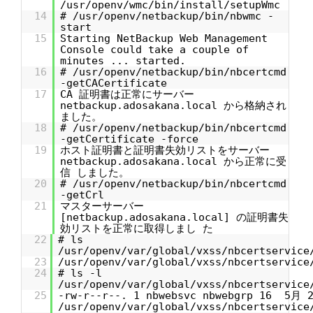
/usr/openv/wmc/bin/install/setupWmc
14
# /usr/openv/netbackup/bin/nbwmc -
start
15
Starting NetBackup Web Management
Console could take a couple of
minutes ... started.
16
# /usr/openv/netbackup/bin/nbcertcmd
-getCACertificate
17
CA 証明書は正常にサーバー
netbackup.adosakana.local から格納され
ました。
18
# /usr/openv/netbackup/bin/nbcertcmd
-getCertificate -force
19
ホスト証明書と証明書失効リストをサーバー
netbackup.adosakana.local から正常に受
信 しました。
20
# /usr/openv/netbackup/bin/nbcertcmd
-getCrl
21
マスターサーバー
[netbackup.adosakana.local] の証明書失
効リストを正常に取得しまし た
22
# ls
/usr/openv/var/global/vxss/nbcertservice
23
/usr/openv/var/global/vxss/nbcertservice
24
# ls -l
/usr/openv/var/global/vxss/nbcertservice
25
-rw-r--r--. 1 nbwebsvc nbwebgrp 16 5月 2
/usr/openv/var/global/vxss/nbcertservice