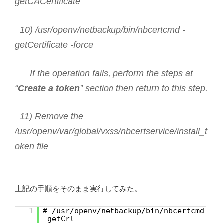
getCACertificate
10) /usr/openv/netbackup/bin/nbcertcmd -
getCertificate -force
If the operation fails, perform the steps at
“
Create a token
” section then return to this step.
11) Remove the
/usr/openv/var/global/vxss/nbcertservice/install_t
oken file
上記の手順をそのまま実行してみた。
1
# /usr/openv/netbackup/bin/nbcertcmd
-getCrl