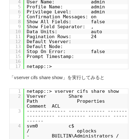
4
User Name: admin
5
Profile Name: admin
6
Privilege Level: admin
7
Confirmation Messages: on
8
Show All Fields: false
9
Show Field Separator: ,
10
Data Units: auto
11
Pagination Rows: 24
12
Default Vserver:
13
Default Node:
14
Stop On Error: false
15
Prompt Timestamp:
16
17
netapp::>
「vserver cifs share show」を実行してみると
1
netapp::> vserver cifs share show
2
Vserver Share
Path Properties
Comment ACL
3
-------------- ------------- -------
---------- ---------- -------- -----
------
4
svm0 c$
/ oplocks
- BUILTIN\Administrators /