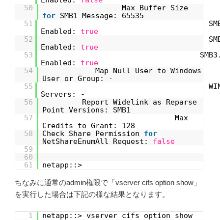
50
Max Buffer Size
for
SMB1 Message: 65535
51
SM
Enabled:
true
52
SM
Enabled:
true
53
SMB3
Enabled:
true
54
Map Null User to Windows
User or Group: -
55
WI
Servers: -
56
Report Widelink as Reparse
Point Versions: SMB1
57
Max
Credits to Grant: 128
58
Check Share Permission
for
NetShareEnumAll Request:
false
59
60
61
netapp::>
ちなみに通常のadmin権限で「vserver cifs option show」
を実行した場合は下記の様な結果となります。
1
netapp::> vserver cifs option show