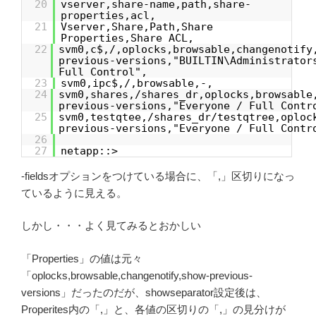
20
vserver,share-name,path,share-
properties,acl,
21
Vserver,Share,Path,Share
Properties,Share ACL,
22
svm0,c$,/,oplocks,browsable,changenotify
previous-versions,"BUILTIN\Administrator
Full Control",
23
svm0,ipc$,/,browsable,-,
24
svm0,shares,/shares_dr,oplocks,browsable
previous-versions,"Everyone / Full Contr
25
svm0,testqtee,/shares_dr/testqtree,oploc
previous-versions,"Everyone / Full Contr
26
27
netapp::>
-fieldsオプションをつけている場合に、「,」区切りになっ
ているように見える。
しかし・・・よく見てみるとおかしい
「Properties」の値は元々
「oplocks,browsable,changenotify,show-previous-
versions」だったのだが、showseparator設定後は、
Properites内の「,」と、各値の区切りの「,」の見分けが