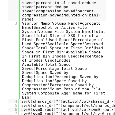
saved!percent-total-saved!dedupe-
saved!percent-dedupe-
saved!compression-saved!percent-
compression-saved!mounted-on!bin1-
name!
3
Vserver Name!Volume Name!Aggregate
Name!Snapshot or Active File
System!Volume File System Name!Total
Space!Total Size of SSD Tier of a
Flash Pool!Used Space!Percentage of
Used Space!Available Space!Reserved
Space!Total Space in First Bin!Used
Space in First Bin!Available Space
in First Bin!Inodes Used!Percentage
of Inodes Used!Inodes
Available!Total Space
Saved!Percentage Total Space
Saved!Space Saved by
Deduplication!Percentage Saved by
Deduplication!Space Saved by
Compression!Percentage Saved by
Compression!Mount Path of the File
System!Composite Aggr Name for First
Bin!
4
svm0!shares_dr!""!active!/vol/shares_dr/
5
svm0!shares_dr!""!snapshot!/vol/shares_d
6
svm0!svm0_root!""!active!/vol/svm0_root/
7
svm0!svm0_root!""!snapshot!/vol/svm0_roo