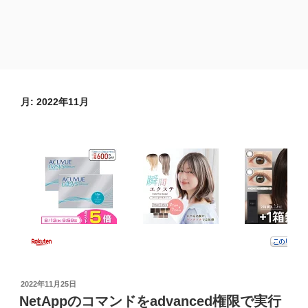
月:
2022年11月
投
2022年11月25日
稿
NetAppのコマンドをadvanced権限で実行
日: