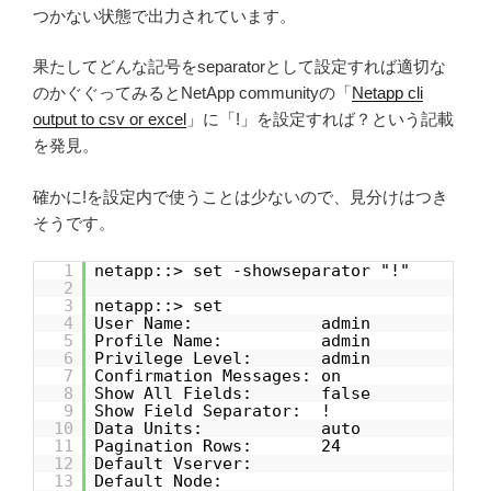
つかない状態で出力されています。
果たしてどんな記号をseparatorとして設定すれば適切な
のかぐぐってみるとNetApp communityの「
Netapp cli
output to csv or excel
」に「!」を設定すれば？という記載
を発見。
確かに!を設定内で使うことは少ないので、見分けはつき
そうです。
1
netapp::> set -showseparator "!"
2
3
netapp::> set
4
User Name: admin
5
Profile Name: admin
6
Privilege Level: admin
7
Confirmation Messages: on
8
Show All Fields: false
9
Show Field Separator: !
10
Data Units: auto
11
Pagination Rows: 24
12
Default Vserver:
13
Default Node: