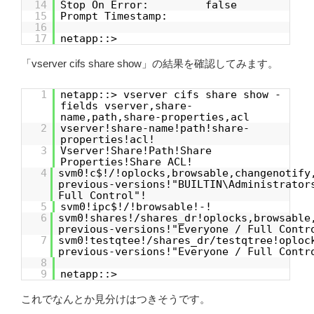
14
Stop On Error: false
15
Prompt Timestamp:
16
17
netapp::>
「vserver cifs share show」の結果を確認してみます。
1
netapp::> vserver cifs share show -
fields vserver,share-
name,path,share-properties,acl
2
vserver!share-name!path!share-
properties!acl!
3
Vserver!Share!Path!Share
Properties!Share ACL!
4
svm0!c$!/!oplocks,browsable,changenotify
previous-versions!"BUILTIN\Administrator
Full Control"!
5
svm0!ipc$!/!browsable!-!
6
svm0!shares!/shares_dr!oplocks,browsable
previous-versions!"Everyone / Full Contr
7
svm0!testqtee!/shares_dr/testqtree!oploc
previous-versions!"Everyone / Full Contr
8
9
netapp::>
これでなんとか見分けはつきそうです。