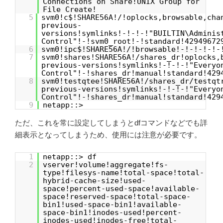
Connections on Share!UNIX Group for
File Create!
5
svm0!c$!SHARE56A!/!oplocks,browsable,cha
previous-
versions!symlinks!-!-!-!"BUILTIN\Adminis
Control"!-!svm0_root!-!standard!42949672
6
svm0!ipc$!SHARE56A!/!browsable!-!-!-!-!-
7
svm0!shares!SHARE56A!/shares_dr!oplocks,
previous-versions!symlinks!-!-!-!"Everyo
Control"!-!shares_dr!manual!standard!429
8
svm0!testqtee!SHARE56A!/shares_dr/testqt
previous-versions!symlinks!-!-!-!"Everyo
Control"!-!shares_dr!manual!standard!429
9
netapp::>
ただ、これを常に設定してしまうとdfコマンドなどでも詳
細表示となってしまうため、使用には注意が必要です。
1
netapp::> df
2
vserver!volume!aggregate!fs-
type!filesys-name!total-space!total-
hybrid-cache-size!used-
space!percent-used-space!available-
space!reserved-space!total-space-
bin1!used-space-bin1!available-
space-bin1!inodes-used!percent-
inodes-used!inodes-free!total-