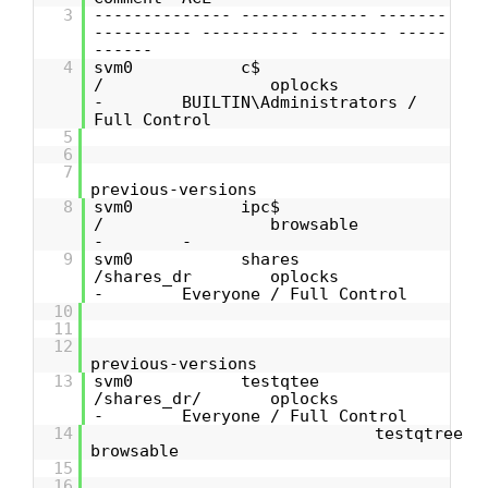
3
-------------- ------------- -------
---------- ---------- -------- -----
------
4
svm0 c$
/ oplocks
- BUILTIN\Administrators /
Full Control
5
6
7
previous-versions
8
svm0 ipc$
/ browsable
- -
9
svm0 shares
/shares_dr oplocks
- Everyone / Full Control
10
11
12
previous-versions
13
svm0 testqtee
/shares_dr/ oplocks
- Everyone / Full Control
14
testqt
browsable
15
16