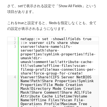
さて、setで表示される設定で「Show All Fields」という
項目があります。
これをtrueと設定すると、filedsを指定しなくとも、全て
の設定が表示されるようになります。
1
netapp::> set -showallfields true
2
::> vserver cifs share show
3
vserver!share-name!cifs-
server!path!share-
properties!symlink-properties!file-
umask!dir-
umask!comment!acl!attribute-cache-
ttl!volume!offline-files!vscan-
fileop-profile!max-connections-per-
share!force-group-for-create!
4
Vserver!Share!CIFS Server NetBIOS
Name!Path!Share Properties!Symlink
Properties!File Mode Creation
Mask!Directory Mode Creation
Mask!Share Comment!Share ACL!File
Attribute Cache Lifetime!Volume
Name!Offline Files!Vscan File-
Operations Profile!Maximum Tree