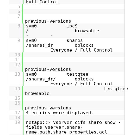
Full Control
5
6
7
previous-versions
8
svm0 ipc$
/ browsable
- -
9
svm0 shares
/shares_dr oplocks
- Everyone / Full Control
10
11
12
previous-versions
13
svm0 testqtee
/shares_dr/ oplocks
- Everyone / Full Control
14
testqt
browsable
15
16
previous-versions
17
4 entries were displayed.
18
19
netapp::> vserver cifs share show -
fields vserver,share-
name,path,share-properties,acl