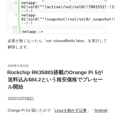
8
netapp-
01!vol0!""!active!/vol/vol0/!7081552!-!2
--!-!
9
netapp-
01!vol0!""!snapshot!/vol/vol0/.snapshot!
--!-!
10
11
netapp::>
必要が無くなったら「set -showallfields false」を実行して
解除します。
投
2022年11月11日
稿
Rockchip RK3588S搭載のOrange Pi 5が
日:
送料込み$84.2という格安価格でプレセー
ル開始
2022/12/23追記
Orange Pi 5が届いたので「
Linuxを動かす記事
」「
Android