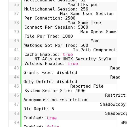
36
Max LIFs per
Multichannel Session: 256
37
Max Same User Session
Per Connection: 2500
38
Max Same Tree
Connect Per Session: 5000
39
Max Opens Same
File Per Tree: 1000
40
Max
Watches Set Per Tree: 500
41
Is Path Component
Cache Enabled:
true
42
NT ACLs on UNIX Security Style
Volumes Enabled:
true
43
Read
Grants Exec: disabled
44
Read
Only Delete: disabled
45
Reported File
System Sector Size: 4096
46
Restrict
Anonymous: no-restriction
47
Shadowcopy
Dir Depth: 5
48
Shadowco
Enabled:
true
49
SM
Enabled:
false