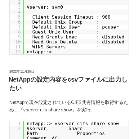
2
3
Vserver: svm0
4
5
Client Session Timeout : 900
6
Default Unix Group : -
7
Default Unix User : pcuser
8
Guest Unix User : -
9
Read Grants Exec : disabled
10
Read Only Delete : disabled
11
WINS Servers : -
12
netapp::>
投
2022年11月25日
稿
NetAppの設定内容をcsvファイルに出力し
日:
たい
NetAppで現在設定されているCIFS共有情報を取得するた
め、「vserver cifs share show」を実行。
1
netapp::> vserver cifs share show
2
Vserver Share
Path Properties
Comment ACL