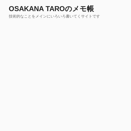
コ
OSAKANA TAROのメモ帳
ン
技術的なことをメインにいろいろ書いてくサイトです
テ
ン
ツ
へ
ス
キ
ッ
プ