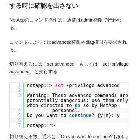
する時に確認を出さない
NetAppのコマンド操作は、通常はadmin権限で行われ
る。
コマンドによってはadvanced権限やdiag権限を要求され
る。
切り替えるには「set advanced」もしくは「set -privilege
advanced」と実行する
1
netapp::>
set
-privilege advanced
2
3
Warning: These advanced commands are
potentially dangerous; use them only
when directed to
do
so by NetApp
4
personnel.
5
Do you want to
continue
? {y|n}: y
6
7
netapp::*>
切り替える際、通常は「Do you want to continue? {y|n}: 」