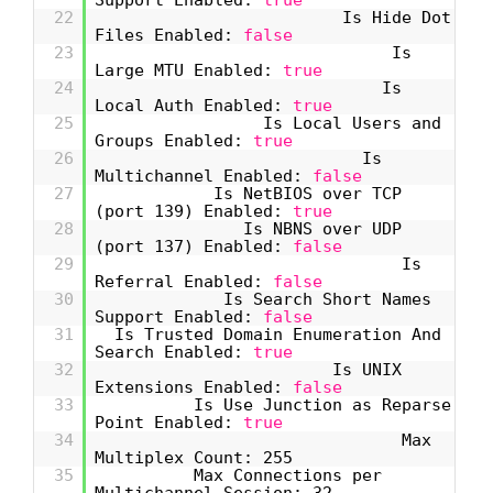
22
Is Hide Dot
Files Enabled:
false
23
Is
Large MTU Enabled:
true
24
Is
Local Auth Enabled:
true
25
Is Local Users and
Groups Enabled:
true
26
Is
Multichannel Enabled:
false
27
Is NetBIOS over TCP
(port 139) Enabled:
true
28
Is NBNS over UDP
(port 137) Enabled:
false
29
Is
Referral Enabled:
false
30
Is Search Short Names
Support Enabled:
false
31
Is Trusted Domain Enumeration And
Search Enabled:
true
32
Is UNIX
Extensions Enabled:
false
33
Is Use Junction as Reparse
Point Enabled:
true
34
Max
Multiplex Count: 255
35
Max Connections per
Multichannel Session: 32