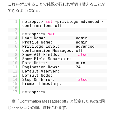
これをoffにすることで確認が行われず切り替えることが
できるようになる。
1
netapp::>
set
-privilege advanced -
confirmations off
2
3
netapp::*>
set
4
User Name: admin
5
Profile Name: admin
6
Privilege Level: advanced
7
Confirmation Messages: off
8
Show All Fields:
false
9
Show Field Separator:
10
Data Units: auto
11
Pagination Rows: 24
12
Default Vserver:
13
Default Node:
14
Stop On Error:
false
15
Prompt Timestamp:
16
17
netapp::*>
一度「Confirmation Messages: off」と設定したものは同
じセッションの間、維持されます。