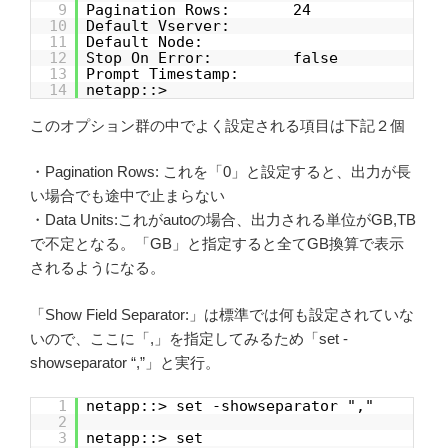
9
Pagination Rows: 24
10
Default Vserver:
11
Default Node:
12
Stop On Error: false
13
Prompt Timestamp:
14
netapp::>
このオプション群の中でよく設定される項目は下記２個
・Pagination Rows: これを「0」と設定すると、出力が長
い場合でも途中で止まらない
・Data Units:これがautoの場合、出力される単位がGB,TB
で不定となる。「GB」と指定すると全てGB換算で表示
されるようになる。
「Show Field Separator:」は標準では何も設定されていな
いので、ここに「,」を指定してみるため「set -
showseparator “,”」と実行。
1
netapp::> set -showseparator ","
2
3
netapp::> set