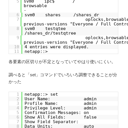
5
svm0 ipc$ /
browsa
-
6
svm0 shares /shares_dr
7
oplocks,browsabl
previous-versions "Everyone / Full
8
svm0 testqtee
/shares_dr/testqtree
9
oplocks,browsabl
previous-versions "Everyone / Full
10
4 entries were displayed.
11
netapp::>
各要素の区切りが不定となっていてやはり使いにくい。
調べると「set」コマンドでいろいろ調整できることが分
かった
1
netapp::> set
2
User Name: admin
3
Profile Name: admin
4
Privilege Level: admin
5
Confirmation Messages: on
6
Show All Fields: false
7
Show Field Separator:
8
Data Units: auto