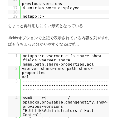
previous-versions
17
4 entries were displayed.
18
19
netapp::>
ちょっと再利用しにくい形式となっている
-fieldsオプションで上記で表示されている内容を列挙すれ
ばもうちょっと分かりやすくなるはず…
1
netapp::> vserver cifs share show -
fields vserver,share-
name,path,share-properties,acl
2
vserver share-name path share-
properti
acl
3
------- ---------- ---- ------------
------------------------------------
----- ------------------------------
---------
4
svm0 c$ /
oplocks,browsable,changenotify,show-
previous-versions
"BUILTIN\Administrators / Full
Control"