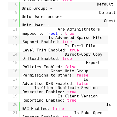
8
Default
Unix Group: -
9
Default
Unix User: pcuser
10
Guest
Unix User: -
11
Are Administrators
mapped to
'root'
:
true
12
Is Advanced Sparse File
Support Enabled:
true
13
Is Fsctl File
Level Trim Enabled:
true
14
Direct-Copy Copy
Offload Enabled:
true
15
Export
Policies Enabled:
false
16
Grant Unix Group
Permissions to Others:
false
17
Is
Advertise DFS Enabled:
false
18
Is Client Duplicate Session
Detection Enabled:
true
19
Is Client Version
Reporting Enabled:
true
20
Is
DAC Enabled:
false
21
Is Fake Open
Support Enabled:
true