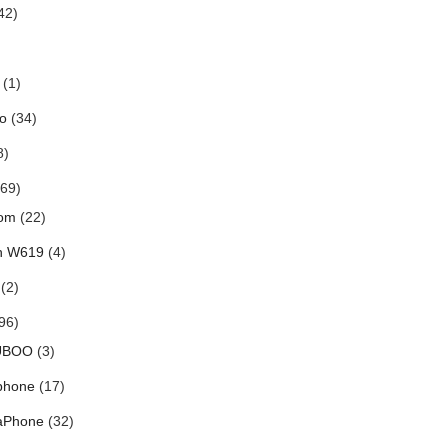
42)
(1)
o
(34)
8)
69)
om
(22)
h W619
(4)
(2)
96)
UBOO
(3)
phone
(17)
aPhone
(32)