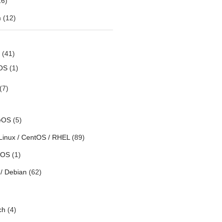
6)
m
(12)
(41)
OS
(1)
(7)
eOS
(5)
Linux / CentOS / RHEL
(89)
h OS
(1)
/ Debian
(62)
ch
(4)