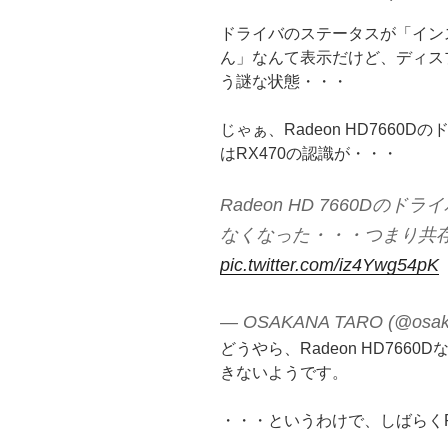
ドライバのステータスが「イン
ん」なんて表示だけど、ディス
う謎な状態・・・
じゃぁ、Radeon HD766
はRX470の認識が・・・
Radeon HD 7660Dの
なくなった・・・つまり共存不可
pic.twitter.com/iz4Ywg54pK
— OSAKANA TARO (@osak
どうやら、Radeon HD7660
きないようです。
・・・というわけで、しばらくR