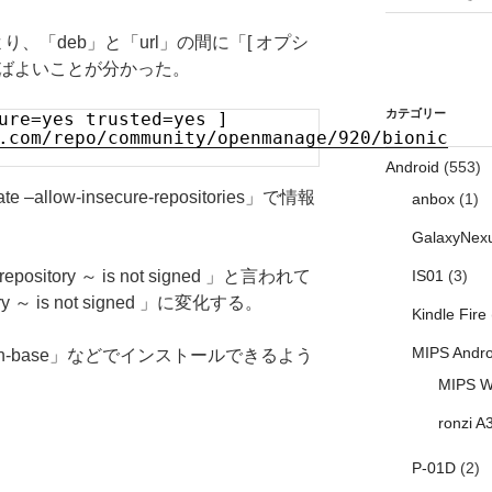
り、「deb」と「url」の間に「[ オプシ
ればよいことが分かった。
カテゴリー
ure=yes trusted=yes ]
.com/repo/community/openmanage/920/bionic
Android
(553)
–allow-insecure-repositories」で情報
anbox
(1)
GalaxyNex
sitory ～ is not signed 」と言われて
IS01
(3)
y ～ is not signed 」に変化する。
Kindle Fire
MIPS Andro
vadmin-base」などでインストールできるよう
MIPS W
ronzi A
P-01D
(2)