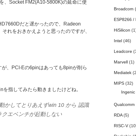
ocket FM2(A10-5800K)の延命に使
Broadcom
(
ESP8266 /
D7660Dだと遅かったので、Radeon
HiSilicon
(1
で、それをおきかえようと思ったのですが、
Intel
(46)
Leadcore
(
Marvell
(1)
、PCI-Eの6pinはあっても8pinが削ら
Mediatek
(2
MIPS
(32)
inを指してみたら動きましたけどね。
Ingenic
Qualcomm
動かしてとりあえずwin 10 から 認識
ラクエベンチが起動しない
RDA
(5)
RISC-V
(10