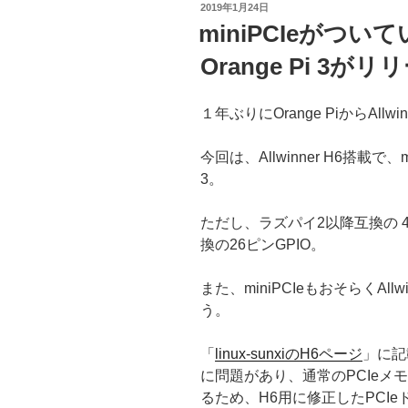
投
2019年1月24日
稿
miniPCIeがついてい
日:
Orange Pi 3がリ
１年ぶりにOrange PiからAll
今回は、Allwinner H6搭載で、
3。
ただし、ラズパイ2以降互換の 4
換の26ピンGPIO。
また、miniPCIeもおそらくAl
う。
「
linux-sunxiのH6ページ
」に記載
に問題があり、通常のPCIeメ
るため、H6用に修正したPCI