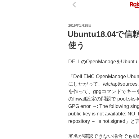
投
2019年1月25日
稿
Ubuntu18.0
日:
使う
DELLのOpenManageをUbu
「
Dell EMC OpenManage Ubuntu
にしたがって、/etc/apt/sources.lis
を作って、gpgコマンドでキ
のfirwall設定の問題で pool.sk
GPG error ～: The following sing
public key is not available
repository ～ is not signe
署名が確認できない場合でも動