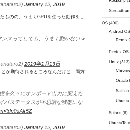
Rockchip
(1
anataro2)
January 12, 2019
Spreadtru
はしたものの、うまくGPUを使った動作をし
OS
(490)
Android OS
マンスってしても、うまく動かないｗ
Remix 
Firefox OS
Linux
(313)
anataro2)
2019年1月13日
Chrom
ることが期待されるところなんだけど、両方
Oracle 
Sailfis
 AM2環境を久々にオンボード出力に変えた
Ubuntu 
Dのドライバステータスが不思議な状態にな
com/tdp0uAlr5Z
Solaris
(6)
UbuntuTou
anataro2)
January 12, 2019