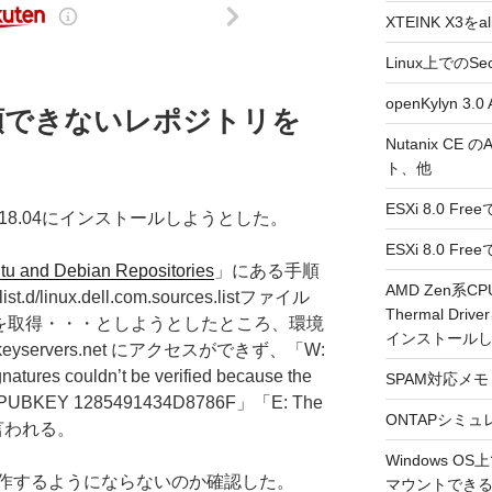
XTEINK X3をa
Linux上でのSe
openKylyn 
4で信頼できないレポジトリを
Nutanix CE
ト、他
ESXi 8.0 F
ntu 18.04にインストールしようとした。
ESXi 8.0 
 and Debian Repositories
」にある手順
AMD Zen系CP
t.d/linux.dell.com.sources.listファイル
Thermal Driv
ーを取得・・・としようとしたところ、環境
インストール
s-keyservers.net にアクセスができず、「W:
natures couldn’t be verified because the
SPAM対応メモ 2
: NO_PUBKEY 1285491434D8786F」「E: The
ONTAPシミュ
d」と言われる。
Windows 
作するようにならないのか確認した。
マウントできるよ