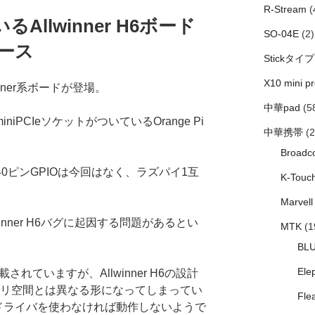
R-Stream
(
るAllwinner H6ボード
SO-04E
(2)
リース
Stickタイプ
X10 mini pr
winner系ボードが登場。
中華pad
(5
miniPCIeソケットがついているOrange Pi
中華携帯
(2
Broadc
0ピンGPIOは今回はなく、ラズパイ1互
K-Touc
Marvell
lwinner H6バグに起因する問題があるとい
MTK
(1
BL
Ele
されていますが、Allwinner H6の設計
モリ空間とは異なる形になってしまってい
Fle
eドライバを使わなければ動作しないようで