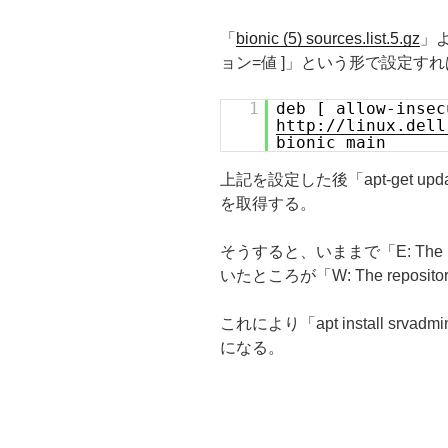
「
bionic (5) sources.list.5.gz
」よ
ョン=値 ]」という形で設定す
1
deb [ allow-insec
http://linux.dell
bionic main
上記を設定した後「apt-get update 
を取得する。
そうすると、いままで「E: The repo
いたところが「W: The repositor
これにより「apt install sr
になる。