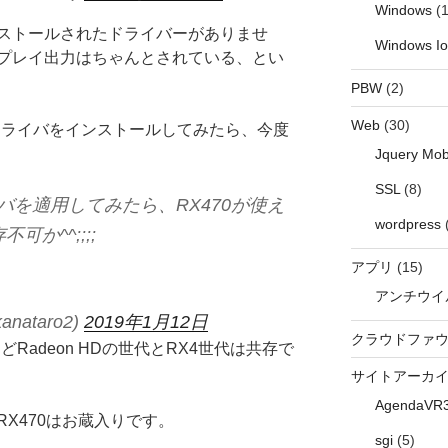
Windows
(1
ストールされたドライバーがありませ
Windows I
プレイ出力はちゃんとされている、とい
PBW
(2)
Web
(30)
0Dのドライバをインストールしてみたら、今度
Jquery Mob
SSL
(8)
ドライバを適用してみたら、RX470が使え
wordpress
か^^;;;;
アプリ
(15)
アンチウイ
anataro2)
2019年1月12日
クラウドファ
DなどRadeon HDの世代とRX4世代は共存で
サイトアーカ
AgendaVR
X470はお蔵入りです。
sgi
(5)