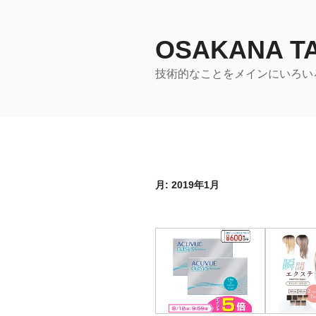
コ
ン
テ
OSAKANA 
ン
技術的なことをメインにいろい
ツ
へ
ス
キ
ッ
プ
月:
2019年1月