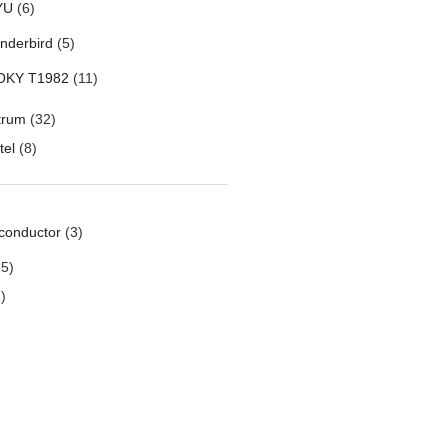
YU
(6)
nderbird
(5)
OKY T1982
(11)
trum
(32)
tel
(8)
conductor
(3)
5)
)