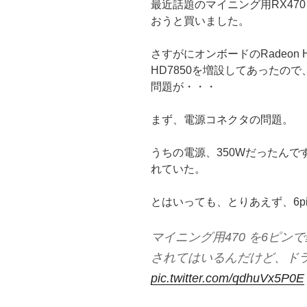
最近話題のマイニング用RX470を、S
おうと買いました。
さすがにオンボードのRadeon H
HD7850を増設してあったの
問題が・・・
まず、電源コネクタの問題。
うちの電源、350Wだったんですが
れていた。
とはいっても、とりあえず、6p
マイニング用470 を6ピンで
されてはいるんだけど、ド
pic.twitter.com/qdhuVx5P0E