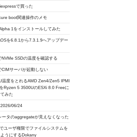
liexpressで買った
cure boot関連操作のメモ
3.0 Alpha 1をインストールしてみた
 のAOSを6.8.1から7.3.1.9へアップデー
reeでNVMe SSDの温度を確認する
FreeでCIMサーバが起動しない
U温度をとれるAMD Zen4/Zen5 IPMI
erをRyzen 5 3500UのESXi 8.0 Freeに
してみた
026/06/24
レータのaggregateが見えなくなった
OS上でユーザ権限でファイルシステムを
うにするDokany