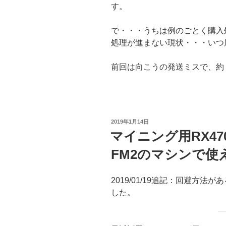
す。
で・・・うちは例のごとく購入
処理が進まない現状・・・いつ
前回は向こうの発送ミスで、約
投
2019年1月14日
稿
マイニング用RX47
日:
FM2のマシンで使
2019/01/19追記：回避方
した。