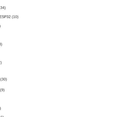
34)
 ESP32
(10)
)
3)
)
(30)
(9)
)