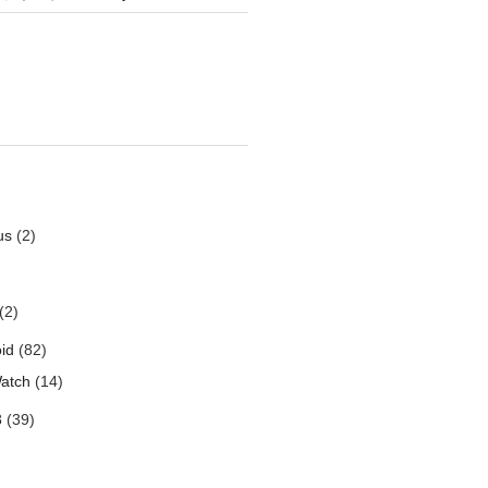
us
(2)
(2)
id
(82)
atch
(14)
3
(39)