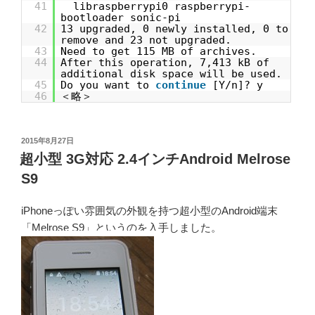
41
libraspberrypi0 raspberrypi-
bootloader sonic-pi
42
13 upgraded, 0 newly installed, 0 to
remove and 23 not upgraded.
43
Need to get 115 MB of archives.
44
After this operation, 7,413 kB of
additional disk space will be used.
45
Do you want to
continue
[Y/n]? y
46
＜略＞
投
2015年8月27日
稿
超小型 3G対応 2.4インチAndroid Melrose
日:
S9
iPhoneっぽい雰囲気の外観を持つ超小型のAndroid端末
「Melrose S9」というのを入手しました。