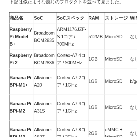
下記は似たような感じのプロダクトを並べて見ました。
商品名
SoC
SoCスペック
RAM
ストレージ
Wi
Raspberry
ARM1176JZF-
Broadcom
Pi Model
S 1コア /
512MB
MicroSD
な
BCM2835
B+
700MHz
Raspberry
Broadcom
Cortex-A7 4コ
1GB
MicroSD
な
Pi 2
BCM2836
ア / 900MHz
Banana Pi
Allwinner
Cortex-A7 2コ
1GB
MicroSD
b/g
BPi-M1+
A20
ア / 1GHz
Banana Pi
Allwinner
Cortex-A7 4コ
1GB
MicroSD
な
BPi-M2
A31S
ア / 1GHz
Banana Pi
Allwinner
Cortex-A7 8コ
eMMC +
2GB
な
BPi-M3
A83T
ア / ?GHz
MicroSD