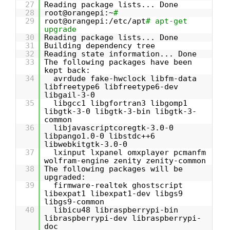
27
Reading package lists... Done
28
root@orangepi:~
#
29
root@orangepi:/etc/apt
# apt-get
upgrade
30
Reading package lists... Done
31
Building dependency tree
32
Reading state information... Done
33
The following packages have been
kept back:
34
avrdude fake-hwclock libfm-data
libfreetype6 libfreetype6-dev
libgail-3-0
35
libgcc1 libgfortran3 libgomp1
libgtk-3-0 libgtk-3-bin libgtk-3-
common
36
libjavascriptcoregtk-3.0-0
libpango1.0-0 libstdc++6
libwebkitgtk-3.0-0
37
lxinput lxpanel omxplayer pcmanfm
wolfram-engine zenity zenity-common
38
The following packages will be
upgraded:
39
firmware-realtek ghostscript
libexpat1 libexpat1-dev libgs9
libgs9-common
40
libicu48 libraspberrypi-bin
libraspberrypi-dev libraspberrypi-
doc