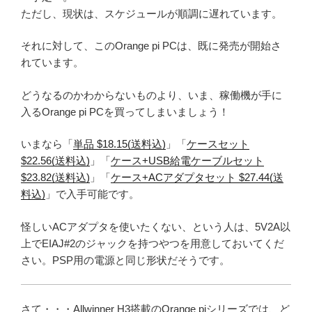
ただし、現状は、スケジュールが順調に遅れています。
それに対して、このOrange pi PCは、既に発売が開始さ
れています。
どうなるのかわからないものより、いま、稼働機が手に
入るOrange pi PCを買ってしまいましょう！
いまなら「
単品 $18.15(送料込)
」「
ケースセット
$22.56(送料込)
」「
ケース+USB給電ケーブルセット
$23.82(送料込)
」「
ケース+ACアダプタセット $27.44(送
料込)
」で入手可能です。
怪しいACアダプタを使いたくない、という人は、5V2A以
上でEIAJ#2のジャックを持つやつを用意しておいてくだ
さい。PSP用の電源と同じ形状だそうです。
さて・・・Allwinner H3搭載のOrange piシリーズでは、ど