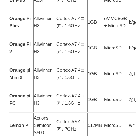
Orange Pi
Allwinner
Cortex-A7 4コ
eMMC8GB
1GB
b/g
Plus
H3
ア / 1.6GHz
+ MicroSD
Orange Pi
Allwinner
Cortex-A7 4コ
1GB
MicroSD
b/g
2
H3
ア / 1.6GHz
Orange pi
Allwinner
Cortex-A7 4コ
1GB
MicroSD
な
Mini 2
H3
ア / 1.6GHz
Orange pi
Allwinner
Cortex-A7 4コ
1GB
MicroSD
な
PC
H3
ア / 1.6GHz
Actions
Cortex-A9 4コ
Lemon Pi
Semicon
512MB
MicroSD
wifi
ア / ?GHz
S500