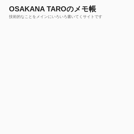
コ
OSAKANA TAROのメモ帳
ン
技術的なことをメインにいろいろ書いてくサイトです
テ
ン
ツ
へ
ス
キ
ッ
プ