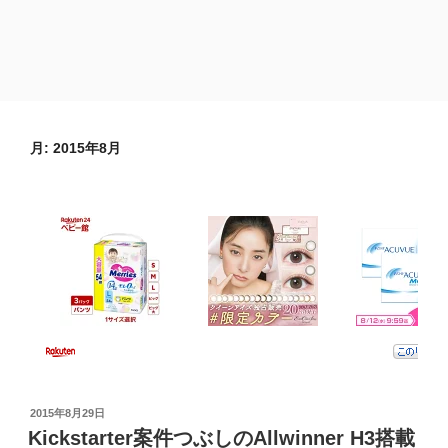
月:
2015年8月
投
2015年8月29日
稿
Kickstarter案件つぶしのAllwinner H3搭載
日: