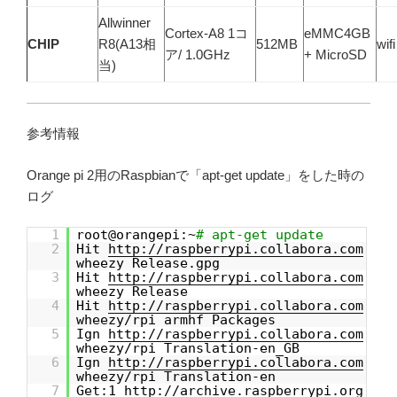
Allwinner
Cortex-A8 1コ
eMMC4GB
CHIP
R8(A13相
512MB
wifi
ア/ 1.0GHz
+ MicroSD
当)
参考情報
Orange pi 2用のRaspbianで「apt-get update」をした時の
ログ
1
root@orangepi:~
# apt-get update
2
Hit
http://raspberrypi.collabora.com
wheezy Release.gpg
3
Hit
http://raspberrypi.collabora.com
wheezy Release
4
Hit
http://raspberrypi.collabora.com
wheezy/rpi armhf Packages
5
Ign
http://raspberrypi.collabora.com
wheezy/rpi Translation-en_GB
6
Ign
http://raspberrypi.collabora.com
wheezy/rpi Translation-en
7
Get:1
http://archive.raspberrypi.org