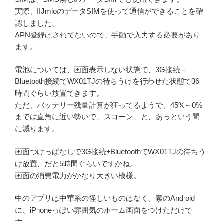
実際、IIJmioのデータSIMを使って通信ができることを確
認しました。
APN登録はされてないので、手動で入力する必要があり
ます。
電池については、画面表示しない状態で、3G接続＋
Bluetooth接続でWX01TJの待ちうけを行わせた状態で36
時間ぐらい放置できます。
ただ、バッテリー残量計算が狂ってるようで、45%～0%
までは直角に近い勢いで、スコーン、と、あっという間
に減ります。
画面つけっぱなしで3G接続+BluetoothでWX01TJの待ちう
け放置、だと5時間ぐらいですかね。
画面の消費電力がかなり大きい模様。
中のアプリは中華系の怪しいものはなく、素のAndroid
に、iPhoneっぽい雰囲気のホーム画面をつけただけで