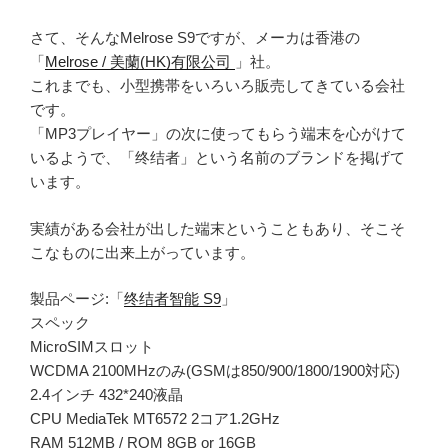
さて、そんなMelrose S9ですが、メーカは香港の
「
Melrose / 美蘭(HK)有限公司
」社。
これまでも、小型携帯をいろいろ販売してきている会社
です。
「MP3プレイヤー」の次に使ってもらう端末を心がけて
いるようで、「终结者」という名前のブランドを掲げて
います。
実績がある会社が出した端末ということもあり、そこそ
こなものに出来上がっています。
製品ページ:「
终结者智能 S9
」
スペック
MicroSIMスロット
WCDMA 2100MHzのみ(GSMは850/900/1800/1900対応)
2.4インチ 432*240液晶
CPU MediaTek MT6572 2コア1.2GHz
RAM 512MB / ROM 8GB or 16GB