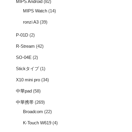
MIPS Android
(82)
MIPS Watch
(14)
ronzi A3
(39)
P-01D
(2)
R-Stream
(42)
SO-04E
(2)
Stickタイプ
(1)
X10 mini pro
(34)
中華pad
(58)
中華携帯
(269)
Broadcom
(22)
K-Touch W619
(4)