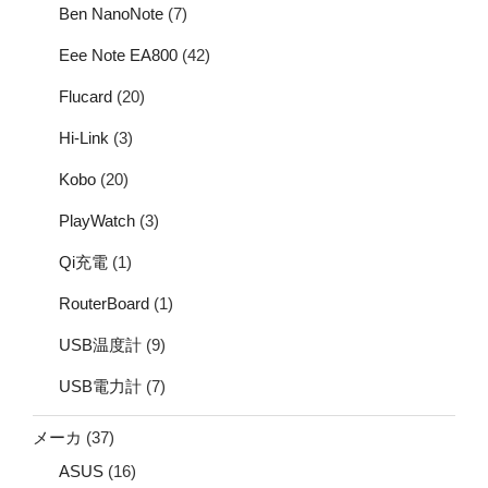
Ben NanoNote
(7)
Eee Note EA800
(42)
Flucard
(20)
Hi-Link
(3)
Kobo
(20)
PlayWatch
(3)
Qi充電
(1)
RouterBoard
(1)
USB温度計
(9)
USB電力計
(7)
メーカ
(37)
ASUS
(16)