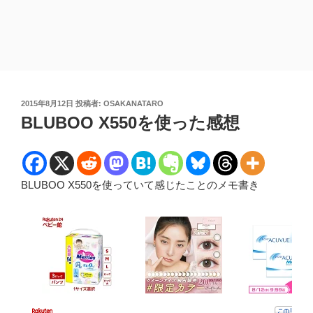
投
2015年8月12日
投稿者:
OSAKANATARO
稿
BLUBOO X550を使った感想
日:
BLUBOO X550を使っていて感じたことのメモ書き