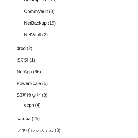
CommVault
(9)
NetBackup
(19)
NetVault
(2)
drbd
(2)
iSCSI
(1)
NetApp
(66)
PowerScale
(5)
S3互換など
(8)
ceph
(4)
samba
(25)
ファイルシステム
(3)