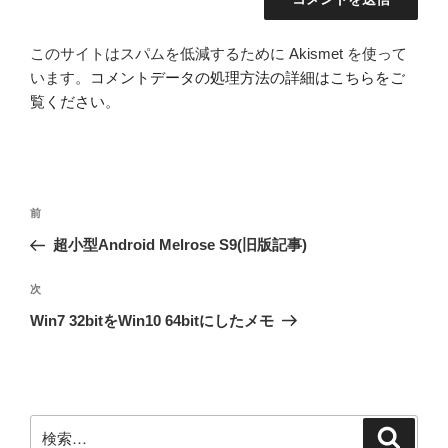
このサイトはスパムを低減するために Akismet を使って
います。
コメントデータの処理方法の詳細はこちらをご
覧ください
。
投
前
前
稿
の
超小型Android Melrose S9(旧版記事)
ナ
投
ビ
稿
次
次
ゲ
の
Win7 32bitをWin10 64bitにしたメモ
投
ー
稿
シ
ョ
ン
検
検
索