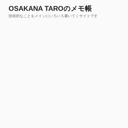
コ
OSAKANA TAROのメモ帳
ン
技術的なことをメインにいろいろ書いてくサイトです
テ
ン
ツ
へ
ス
キ
ッ
プ