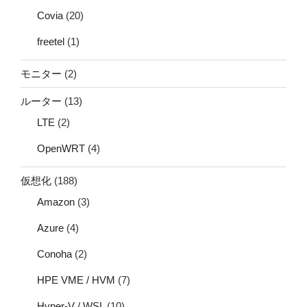
Covia
(20)
freetel
(1)
モニター
(2)
ルーター
(13)
LTE
(2)
OpenWRT
(4)
仮想化
(188)
Amazon
(3)
Azure
(4)
Conoha
(2)
HPE VME / HVM
(7)
Hyper-V / WSL
(10)