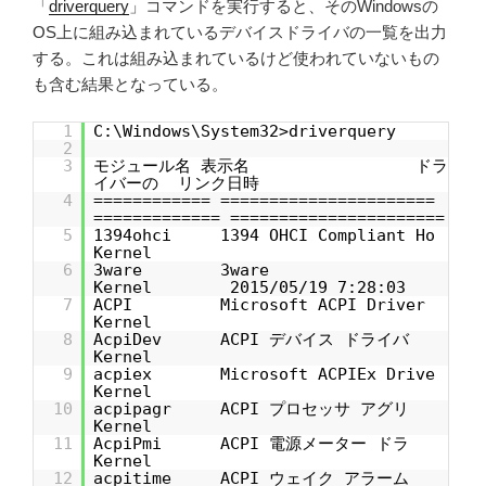
「
driverquery
」コマンドを実行すると、そのWindowsの
OS上に組み込まれているデバイスドライバの一覧を出力
する。これは組み込まれているけど使われていないもの
も含む結果となっている。
1
C:\Windows\System32>driverquery
2
3
モジュール名 表示名 ドラ
イバーの リンク日時
4
============ ======================
============= ======================
5
1394ohci 1394 OHCI Compliant Ho
Kernel
6
3ware 3ware
Kernel 2015/05/19 7:28:03
7
ACPI Microsoft ACPI Driver
Kernel
8
AcpiDev ACPI デバイス ドライバ
Kernel
9
acpiex Microsoft ACPIEx Drive
Kernel
10
acpipagr ACPI プロセッサ アグリ
Kernel
11
AcpiPmi ACPI 電源メーター ドラ
Kernel
12
acpitime ACPI ウェイク アラーム