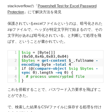
stackoverflowの「
Powershell Test for Excel Password
Protection
」にて解決方法を発見
保護されているexcelファイルというのは、暗号化された
zipファイルで、ヘッダが特定文字列で始まるので、その
文字列があれば暗号化されている、と判断して処理を飛
ばす、ということが書かれていた。
1
$sig
= [Byte[]]
(0x50,0x4b,0x03,0x04)
2
$bytes
=
get-content
$_.fullname
-
encoding
byte
-total
4
3
if (@(
compare-object
$sig
$bytes
-
sync
0).length
-eq
0) {
4
# process unencrypted file
5
}
これを搭載することで、パスワード入力要求を飛ばすこ
とができた。
で、検索した結果をCSVファイルに保存する処理を付け