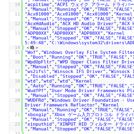
10
"acpitime"
,
"ACPI ウェイク アラーム ドライバー
"
,
"Manual"
,
"Running"
,
"OK"
,
"TRUE"
,
"FALSE"
11
"Acx01000"
,
"Acx01000"
,
"Acx01000"
,
"Kernel
"
,
"Manual"
,
"Stopped"
,
"OK"
,
"FALSE"
,
"FALSE
12
"AcxHdAudio"
,
"ACX HD Audio Driver"
,
"ACX 
"
,
"Manual"
,
"Stopped"
,
"OK"
,
"FALSE"
,
"FALSE
13
"ADP80XX"
,
"ADP80XX"
,
"ADP80XX"
,
"Kernel
"
,
"Manual"
,
"Stopped"
,
"OK"
,
"FALSE"
,
"FALSE
5:49:48"
,
"C:\Windows\system32\drivers\AD
14
＜略＞
15
"Wof"
,
"Windows Overlay File System Filte
"
,
"Boot"
,
"Running"
,
"OK"
,
"TRUE"
,
"FALSE"
,
"
16
"WpdUpFltr"
,
"WPD Upper Class Filter Driv
"
,
"Manual"
,
"Stopped"
,
"OK"
,
"FALSE"
,
"FALSE
17
"ws2ifsl"
,
"Winsock IFS Driver"
,
"Winsock 
"
,
"Disabled"
,
"Stopped"
,
"OK"
,
"FALSE"
,
"FAL
18
"wtd"
,
"wtd"
,
"wtd"
,
"Kernel
"
,
"Auto"
,
"Running"
,
"OK"
,
"TRUE"
,
"FALSE"
,
"
19
"WudfPf"
,
"User Mode Driver Frameworks Pl
"
,
"Manual"
,
"Stopped"
,
"OK"
,
"FALSE"
,
"FALSE
20
"WUDFRd"
,
"Windows Driver Foundation - Us
Driver Framework Reflector"
,
"Kernel
"
,
"Manual"
,
"Running"
,
"OK"
,
"TRUE"
,
"FALSE"
21
"xboxgip"
,
"Xbox ゲーム入力プロトコル ドライバ
"
,
"Manual"
,
"Stopped"
,
"OK"
,
"FALSE"
,
"FALSE
22
"xinputhid"
,
"XINPUT HID フィルター ドライバ
"
,
"Manual"
,
"Stopped"
,
"OK"
,
"FALSE"
,
"FALSE
23