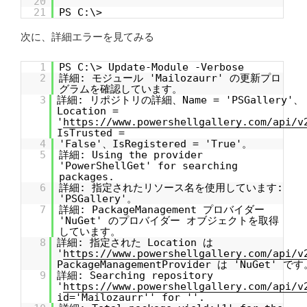
20
21
PS C:\>
次に、詳細エラーを見てみる
1
PS C:\> Update-Module -Verbose
2
詳細: モジュール 'Mailozaurr' の更新プロ
グラムを確認しています。
3
詳細: リポジトリの詳細、Name = 'PSGallery'、
Location =
'
https://www.powershellgallery.com/api/v
IsTrusted =
4
'False'、IsRegistered = 'True'。
5
詳細: Using the provider
'PowerShellGet' for searching
packages.
6
詳細: 指定されたリソース名を使用しています:
'PSGallery'。
7
詳細: PackageManagement プロバイダー
'NuGet' のプロバイダー オブジェクトを取得
しています。
8
詳細: 指定された Location は
'
https://www.powershellgallery.com/api/v
PackageManagementProvider は 'NuGet' です
9
詳細: Searching repository
'
https://www.powershellgallery.com/api/v
id='Mailozaurr'' for ''.