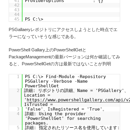
41
ProviderOptions : {}
42
43
44
45
PS C:\>
PSGallaeryレポジトリにアクセスしようとした時点でエ
ラーになっていそうな感じである。
PowerShell Gallary上のPowerShellGetと
PackageManagementの最新バージョンは何か確認してみ
ると、PowerShellGetの方は最新ではないことが判明
1
PS C:\> Find-Module -Repository
PSGallery -Verbose -Name
PowerShellGet
2
詳細: リポジトリの詳細、Name = 'PSGallery'、
Location =
'
https://www.powershellgallery.com/api/v
IsTrusted =
3
'False'、IsRegistered = 'True'。
4
詳細: Using the provider
'PowerShellGet' for searching
packages.
5
詳細: 指定されたリソース名を使用しています: