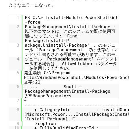
ようなエラーになった。
1
PS C:\> Install-Module PowerShellGet
-force
2
PackageManagement\Install-Package :
以下のコマンドは、このシステムで既に使用可
能になっています: 'Find-
Package,Install-P
3
ackage,Uninstall-Package'。このモジュ
ール 'PackageManagement' では既存のコマ
ンドが上書きされる可能性があります。このモ
4
ジュール 'PackageManagement' をインスト
ールする場合は、-AllowClobber パラメータ
ーを使用してください。
5
発生場所 C:\Program
Files\WindowsPowerShell\Modules\PowerShe
文字:21
6
+ ... $null =
PackageManagement\Install-Package
@PSBoundParameters
7
+
~~~~~~~~~~~~~~~~~~~~~~~~~~~~~~~~~~~~~~~~
8
+ CategoryInfo : InvalidOper
(Microsoft.Power....InstallPackage:Insta
[Install-Package]、E
9
xception
10
+ FullyQualifiedErrorId :