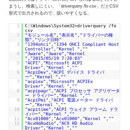
まうし、検索しにくい。「driverquery /fo csv」だとCSV
形式で出力されるので、扱いやすくなる。
1
C:\Windows\System32>driverquery /fo
csv
2
"モジュール名"
,
"表示名"
,
"ドライバーの種
類"
,
"リンク日時"
3
"1394ohci"
,
"1394 OHCI Compliant Host
Controller"
,
"Kernel "
,
""
4
"3ware"
,
"3ware"
,
"Kernel
"
,
"2015/05/19 7:28:03"
5
"ACPI"
,
"Microsoft ACPI
Driver"
,
"Kernel "
,
""
6
"AcpiDev"
,
"ACPI デバイス ドライバ
ー"
,
"Kernel "
,
""
7
"acpiex"
,
"Microsoft ACPIEx
Driver"
,
"Kernel "
,
""
8
"acpipagr"
,
"ACPI プロセッサ アグリゲータ
ー ドライバー"
,
"Kernel "
,
""
9
"AcpiPmi"
,
"ACPI 電源メーター ドライバ
ー"
,
"Kernel "
,
""
10
"acpitime"
,
"ACPI ウェイク アラーム ドラ
イバー"
,
"Kernel "
,
""
11
"Acx01000"
,
"Acx01000"
,
"Kernel "
,
""
12
"AcxHdAudio"
,
"ACX HD Audio
Driver"
,
"Kernel "
,
""