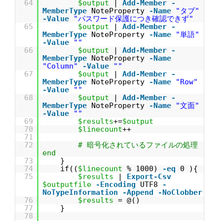
64
$output
|
Add-Member
-
MemberType
NoteProperty
-Name
"タブ"
-Value
"パスワード保護につき確認できず"
65
$output
|
Add-Member
-
MemberType
NoteProperty
-Name
"単語"
-Value
""
66
$output
|
Add-Member
-
MemberType
NoteProperty
-Name
"Column"
-Value
""
67
$output
|
Add-Member
-
MemberType
NoteProperty
-Name
"Row"
-Value
""
68
$output
|
Add-Member
-
MemberType
NoteProperty
-Name
"文面"
-Value
""
69
$results
+=
$output
70
$linecount
++
71
72
# 暗号化されているファイルの処理
end
73
}
74
if((
$linecount
% 1000)
-eq
0 ){
75
$results
|
Export-Csv
$outputfile
-Encoding
UTF8
-
NoTypeInformation
-Append
-NoClobber
76
$results
= @()
77
}
78