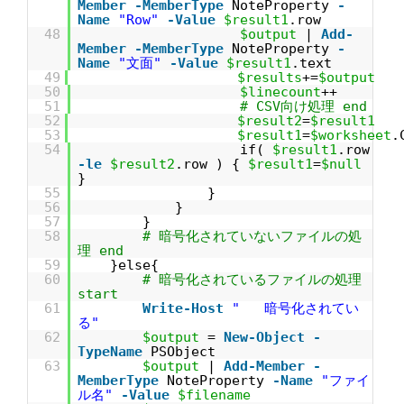
Member
-MemberType
NoteProperty
-
Name
"Row"
-Value
$result1
.row
48
$output
|
Add-
Member
-MemberType
NoteProperty
-
Name
"文面"
-Value
$result1
.text
49
$results
+=
$output
50
$linecount
++
51
# CSV向け処理 end
52
$result2
=
$result1
53
$result1
=
$worksheet
.
54
if(
$result1
.row
-le
$result2
.row ) {
$result1
=
$null
}
55
}
56
}
57
}
58
# 暗号化されていないファイルの処
理 end
59
}else{
60
# 暗号化されているファイルの処理
start
61
Write-Host
" 暗号化されてい
る"
62
$output
=
New-Object
-
TypeName
PSObject
63
$output
|
Add-Member
-
MemberType
NoteProperty
-Name
"ファイ
ル名"
-Value
$filename