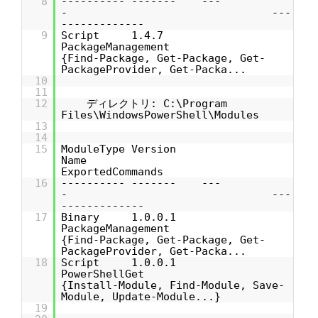
8
---------- ------- ---
- ---
-------------
9
Script 1.4.7
PackageManagement
{Find-Package, Get-Package, Get-
PackageProvider, Get-Packa...
10
11
12
ディレクトリ: C:\Program
Files\WindowsPowerShell\Modules
13
14
15
ModuleType Version
Name
ExportedCommands
16
---------- ------- ---
- ---
-------------
17
Binary 1.0.0.1
PackageManagement
{Find-Package, Get-Package, Get-
PackageProvider, Get-Packa...
18
Script 1.0.0.1
PowerShellGet
{Install-Module, Find-Module, Save-
Module, Update-Module...}
19