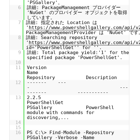
'PSGallery'。
6
詳細: PackageManagement プロバイダー
'NuGet' のプロバイダー オブジェクトを取得
しています。
7
詳細: 指定された Location は
'
https://www.powershellgallery.com/api/v
PackageManagementProvider は 'NuGet' です
8
詳細: Searching repository
'
https://www.powershellgallery.com/api/v
id='PowerShellGet'' for ''.
9
詳細: Total package yield:'1' for the
specified package 'PowerShellGet'.
10
11
Version
Name
Repository Description
12
------- ---
- ---
------- -----------
13
2.2.5
PowerShellGet
PSGallery PowerShell
module with commands for
discovering,...
14
15
16
PS C:\> Find-Module -Repository
PSGallery -Verbose -Name