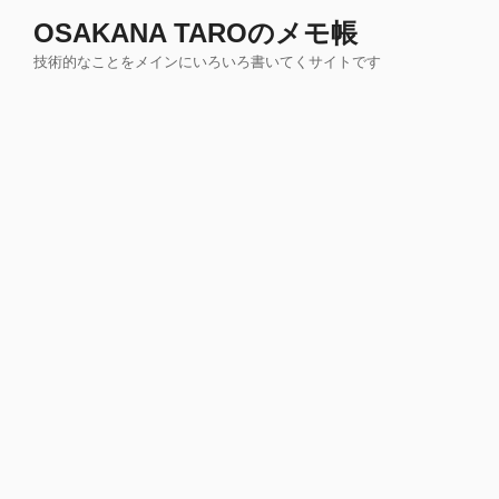
コ
OSAKANA TAROのメモ帳
ン
技術的なことをメインにいろいろ書いてくサイトです
テ
ン
ツ
へ
ス
キ
ッ
プ