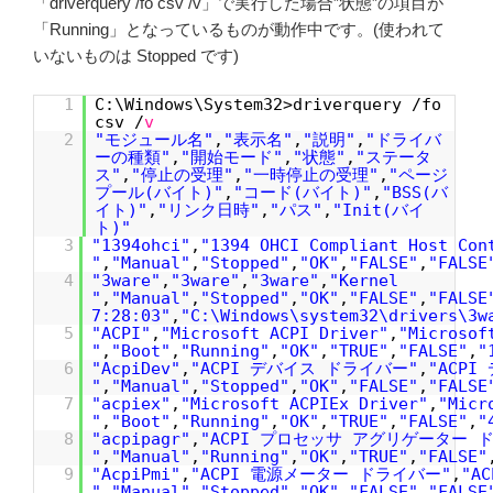
「driverquery /fo csv /v」で実行した場合”状態”の項目が
「Running」となっているものが動作中です。(使われて
いないものは Stopped です)
1
C:\Windows\System32>driverquery /fo
csv /
v
2
"モジュール名"
,
"表示名"
,
"説明"
,
"ドライバ
ーの種類"
,
"開始モード"
,
"状態"
,
"ステータ
ス"
,
"停止の受理"
,
"一時停止の受理"
,
"ページ
プール(バイト)"
,
"コード(バイト)"
,
"BSS(バ
イト)"
,
"リンク日時"
,
"パス"
,
"Init(バイ
ト)"
3
"1394ohci"
,
"1394 OHCI Compliant Host Con
"
,
"Manual"
,
"Stopped"
,
"OK"
,
"FALSE"
,
"FALSE
4
"3ware"
,
"3ware"
,
"3ware"
,
"Kernel
"
,
"Manual"
,
"Stopped"
,
"OK"
,
"FALSE"
,
"FALSE
7:28:03"
,
"C:\Windows\system32\drivers\3w
5
"ACPI"
,
"Microsoft ACPI Driver"
,
"Microsof
"
,
"Boot"
,
"Running"
,
"OK"
,
"TRUE"
,
"FALSE"
,
"
6
"AcpiDev"
,
"ACPI デバイス ドライバー"
,
"ACP
"
,
"Manual"
,
"Stopped"
,
"OK"
,
"FALSE"
,
"FALSE
7
"acpiex"
,
"Microsoft ACPIEx Driver"
,
"Micr
"
,
"Boot"
,
"Running"
,
"OK"
,
"TRUE"
,
"FALSE"
,
"
8
"acpipagr"
,
"ACPI プロセッサ アグリゲーター 
"
,
"Manual"
,
"Running"
,
"OK"
,
"TRUE"
,
"FALSE"
9
"AcpiPmi"
,
"ACPI 電源メーター ドライバー"
,
"A
"
,
"Manual"
,
"Stopped"
,
"OK"
,
"FALSE"
,
"FALSE