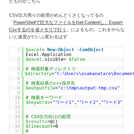
たものがこちら
CSV出力周りの処理がめんどくさくなってるの
「
PowerShellで巨大なファイルをGet-Contentし、Export-
Csvするのを省メモリで行う
」によるもの。これをやらな
いと速度がだいぶ変わるはず
1
$excel
=
New-Object
-ComObject
Excel.Application
2
$excel
.visible=
$false
3
4
# 検索対象ディレクトリ
5
$directory
=
"C:\Users\osakanataro\Documen
6
7
# 検索結果のcsv保存先
8
$outputfile
=
"c:\tmp\output-tmp.csv"
9
10
# 検索キーワード
11
$keywords
=
"ワード1"
,
"ワード2"
,
"ワード3"
12
13
14
# CSV出力向けの処理
15
$results
=@()
16
$linecount
=0
17
#