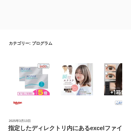
カテゴリー:
プログラム
投
2025年3月13日
稿
指定したディレクトリ内にあるexcelファイ
日: