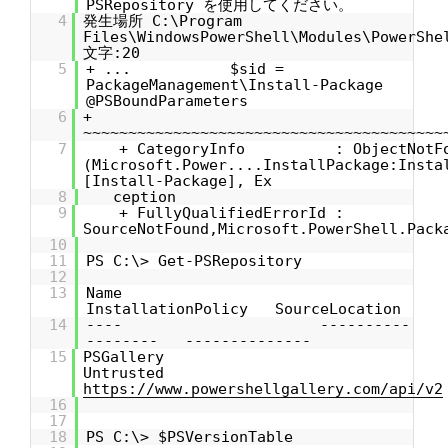
PSRepository を使用してください。
4
発生場所 C:\Program
Files\WindowsPowerShell\Modules\PowerShe
文字:20
5
+ ... $sid =
PackageManagement\Install-Package
@PSBoundParameters
6
+
~~~~~~~~~~~~~~~~~~~~~~~~~~~~~~~~~~~~~~~~
7
+ CategoryInfo : ObjectNotFo
(Microsoft.Power....InstallPackage:Insta
[Install-Package], Ex
8
ception
9
+ FullyQualifiedErrorId :
SourceNotFound,Microsoft.PowerShell.Pack
10
11
PS C:\> Get-PSRepository
12
13
Name
InstallationPolicy SourceLocation
14
---- ----------
-------- --------------
15
PSGallery
Untrusted
https://www.powershellgallery.com/api/v2
16
17
18
PS C:\> $PSVersionTable