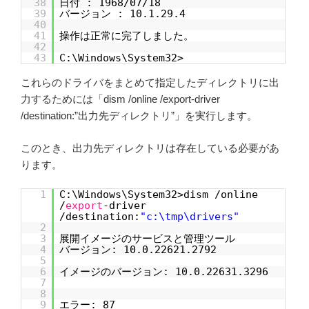
38
日付 : 1968/07/18
39
バージョン : 10.1.29.4
40
41
操作は正常に完了しました。
42
43
C:\Windows\System32>
これらのドライバをまとめて指定したディレクトリに出
力するためには「dism /online /export-driver
/destination:”出力先ディレクトリ”」を実行します。
このとき、出力先ディレクトリは存在している必要があ
ります。
1
C:\Windows\System32>dism /online
/
export
-driver
/destination:
"c:\tmp\drivers"
2
3
展開イメージのサービスと管理ツール
4
バージョン: 10.0.22621.2792
5
6
イメージのバージョン: 10.0.22631.3296
7
8
9
エラー: 87