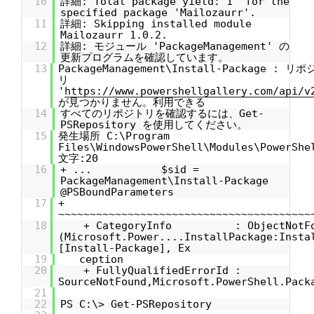
10
詳細: Total package yield:'1' for the
specified package 'Mailozaurr'.
11
詳細: Skipping installed module
Mailozaurr 1.0.2.
12
詳細: モジュール 'PackageManagement' の
更新プログラムを確認しています。
13
PackageManagement\Install-Package : リポ
リ
'
https://www.powershellgallery.com/api/v
が見つかりません。利用できる
14
すべてのリポジトリを確認するには、Get-
PSRepository を使用してください。
15
発生場所 C:\Program
Files\WindowsPowerShell\Modules\PowerShe
文字:20
16
+ ... $sid =
PackageManagement\Install-Package
@PSBoundParameters
17
+
~~~~~~~~~~~~~~~~~~~~~~~~~~~~~~~~~~~~~~~~
18
+ CategoryInfo : ObjectNotFo
(Microsoft.Power....InstallPackage:Insta
[Install-Package], Ex
19
ception
20
+ FullyQualifiedErrorId :
SourceNotFound,Microsoft.PowerShell.Pack
21
22
PS C:\> Get-PSRepository