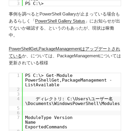
3
PS C:\>
事例を調べるとPowerShell Gallaryが止まっている場合も
あるらしく「
PowerShell Gallery Status
」にお知らせが出
てないか確認する、というのもあったが、現状は稼働
中。
PowerShellGet,PackageManagementはアップデートされ
ている
か、については、PackageManagementについては
更新されている模様
1
PS C:\> Get-Module
PowerShellGet,PackageManagement -
ListAvailable
2
3
4
ディレクトリ: C:\Users\ユーザー名
\Documents\WindowsPowerShell\Modules
5
6
7
ModuleType Version
Name
ExportedCommands