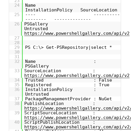
23
24
Name
InstallationPolicy SourceLocation
25
---- ----------
-------- --------------
26
PSGallery
Untrusted
https://www.powershellgallery.com/api/v2
27
28
29
PS C:\> Get-PSRepository|select *
30
31
32
Name :
PSGallery
33
SourceLocation :
https://www.powershellgallery.com/api/v2
34
Trusted : False
35
Registered : True
36
InstallationPolicy :
Untrusted
37
PackageManagementProvider : NuGet
38
PublishLocation :
https://www.powershellgallery.com/api/v2
39
ScriptSourceLocation :
https://www.powershellgallery.com/api/v2
40
ScriptPublishLocation :
https://www.powershellgallery.com/api/v2