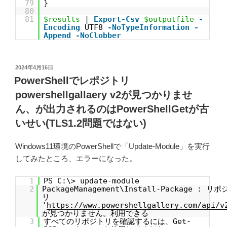
79
}
80
81
$results
|
Export-Csv
$outputfile
-
Encoding
UTF8
-NoTypeInformation
-
Append
-NoClobber
投
2024年4月16日
稿
PowerShellでレポジトリ
日:
powershellgallaery v2が見つかりませ
ん、が出力されるのはPowerShellGetが古
いせい(TLS1.2問題ではない)
Windows11環境のPowerShellで「Update-Module」を実行
してみたところ、エラーになった。
1
PS C:\> update-module
2
PackageManagement\Install-Package : リポ
リ
'
https://www.powershellgallery.com/api/v
が見つかりません。利用できる
3
すべてのリポジトリを確認するには、Get-