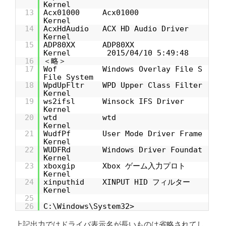
Kernel
13
Acx01000 Acx01000
Kernel
14
AcxHdAudio ACX HD Audio Driver
Kernel
15
ADP80XX ADP80XX
Kernel 2015/04/10 5:49:48
16
＜略＞
17
Wof Windows Overlay File S
File System
18
WpdUpFltr WPD Upper Class Filter
Kernel
19
ws2ifsl Winsock IFS Driver
Kernel
20
wtd wtd
Kernel
21
WudfPf User Mode Driver Frame
Kernel
22
WUDFRd Windows Driver Foundat
Kernel
23
xboxgip Xbox ゲーム入力プロト
Kernel
24
xinputhid XINPUT HID フィルター
Kernel
25
26
C:\Windows\System32>
上記出力ではドライバ表示名が長いものは省略されてし