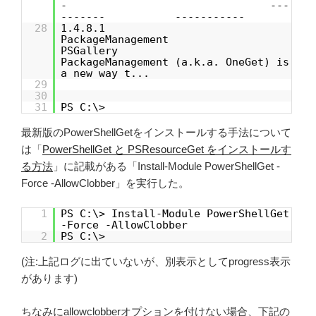
- ---
------- -----------
28
1.4.8.1
PackageManagement
PSGallery
PackageManagement (a.k.a. OneGet) is
a new way t...
29
30
31
PS C:\>
最新版のPowerShellGetをインストールする手法について
は「
PowerShellGet と PSResourceGet をインストールす
る方法
」に記載がある「Install-Module PowerShellGet -
Force -AllowClobber」を実行した。
1
PS C:\> Install-Module PowerShellGet
-Force -AllowClobber
2
PS C:\>
(注:上記ログに出ていないが、別表示としてprogress表示
があります)
ちなみにallowclobberオプションを付けない場合、下記の