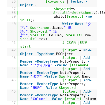
36
$keywords
|
ForEach-
Object
{
37
$keyword
=$_
38
$result1
=
$worksheet
.Cell
39
while(
$result1
-ne
$null
){
40
Write-Host
"タ
ブ:"
,
$worksheet
.Name,
" 単
語:"
,
$keyword
,
" 場
所:"
,
$result1
.Column,
$result1
.row,
$result1
.text
41
# CSV向け処理
start
42
$output
=
New-
Object
-TypeName
PSObject
43
$output
|
Add-
Member
-MemberType
NoteProperty
-
Name
"ファイル名"
-Value
$filename
44
$output
|
Add-
Member
-MemberType
NoteProperty
-
Name
"タブ"
-Value
$worksheet
.Name
45
$output
|
Add-
Member
-MemberType
NoteProperty
-
Name
"単語"
-Value
$keyword
46
$output
|
Add-
Member
-MemberType
NoteProperty
-
Name
"Column"
-Value
$result1
.Column
47
$output
|
Add-