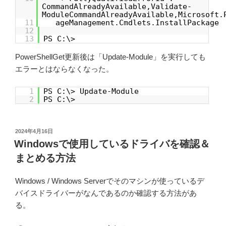
CommandAlreadyAvailable,Validate-
ModuleCommandAlreadyAvailable,Microsoft.
11
ageManagement.Cmdlets.InstallPackage
12
13
PS C:\>
PowerShellGet更新後は「Update-Module」を実行しても
エラーとはならなくなった。
1
PS C:\> Update-Module
2
PS C:\>
投
2024年4月16日
稿
Windowsで使用しているドライバを確認＆
日:
まとめる方法
Windows / Windows Serverでそのマシンが使っているデ
バイスドライバーがなんであるのか確認する方法があ
る。