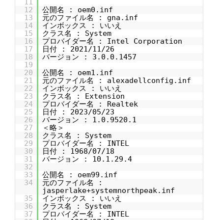
11
12
公開名 : oem0.inf
13
元のファイル名 : gna.inf
14
インボックス : いいえ
15
クラス名 : System
16
プロバイダー名 : Intel Corporation
17
日付 : 2021/11/26
18
バージョン : 3.0.0.1457
19
20
公開名 : oem1.inf
21
元のファイル名 : alexadellconfig.inf
22
インボックス : いいえ
23
クラス名 : Extension
24
プロバイダー名 : Realtek
25
日付 : 2023/05/23
26
バージョン : 1.0.9520.1
27
＜略＞
28
クラス名 : System
29
プロバイダー名 : INTEL
30
日付 : 1968/07/18
31
バージョン : 10.1.29.4
32
33
公開名 : oem99.inf
34
元のファイル名 :
jasperlake+systemnorthpeak.inf
35
インボックス : いいえ
36
クラス名 : System
37
プロバイダー名 : INTEL