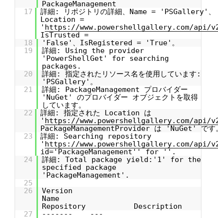
PackageManagement
17
詳細: リポジトリの詳細、Name = 'PSGallery'、
Location =
'
https://www.powershellgallery.com/api/v
IsTrusted =
18
'False'、IsRegistered = 'True'。
19
詳細: Using the provider
'PowerShellGet' for searching
packages.
20
詳細: 指定されたリソース名を使用しています:
'PSGallery'。
21
詳細: PackageManagement プロバイダー
'NuGet' のプロバイダー オブジェクトを取得
しています。
22
詳細: 指定された Location は
'
https://www.powershellgallery.com/api/v
PackageManagementProvider は 'NuGet' です
23
詳細: Searching repository
'
https://www.powershellgallery.com/api/v
id='PackageManagement'' for ''.
24
詳細: Total package yield:'1' for the
specified package
'PackageManagement'.
25
26
Version
Name
Repository Description
27
------- ---