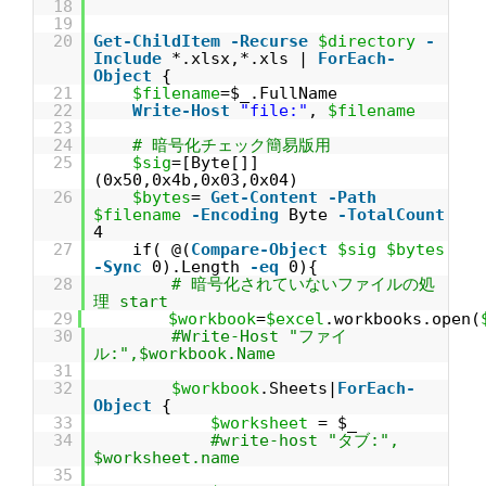
18
19
20
Get-ChildItem
-Recurse
$directory
-
Include
*.xlsx,*.xls |
ForEach-
Object
{
21
$filename
=$_.FullName
22
Write-Host
"file:"
,
$filename
23
24
# 暗号化チェック簡易版用
25
$sig
=[Byte[]]
(0x50,0x4b,0x03,0x04)
26
$bytes
=
Get-Content
-Path
$filename
-Encoding
Byte
-TotalCount
4
27
if( @(
Compare-Object
$sig
$bytes
-Sync
0).Length
-eq
0){
28
# 暗号化されていないファイルの処
理 start
29
$workbook
=
$excel
.workbooks.open(
30
#Write-Host "ファイ
ル:",$workbook.Name
31
32
$workbook
.Sheets|
ForEach-
Object
{
33
$worksheet
= $_
34
#write-host "タブ:",
$worksheet.name
35