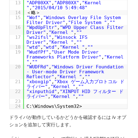
13
"ADP80XX"
,
"ADP80XX"
,
"Kernel
"
,
"2015/04/10 5:49:48"
14
＜略＞
15
"Wof"
,
"Windows Overlay File System
Filter Driver"
,
"File System "
,
""
16
"WpdUpFltr"
,
"WPD Upper Class Filter
Driver"
,
"Kernel "
,
""
17
"ws2ifsl"
,
"Winsock IFS
Driver"
,
"Kernel "
,
""
18
"wtd"
,
"wtd"
,
"Kernel "
,
""
19
"WudfPf"
,
"User Mode Driver
Frameworks Platform Driver"
,
"Kernel
"
,
""
20
"WUDFRd"
,
"Windows Driver Foundation
- User-mode Driver Framework
Reflector"
,
"Kernel "
,
""
21
"xboxgip"
,
"Xbox ゲーム入力プロトコル ド
ライバー"
,
"Kernel "
,
""
22
"xinputhid"
,
"XINPUT HID フィルター ド
ライバー"
,
"Kernel "
,
""
23
24
C:\Windows\System32>
ドライバが動作しているかどうかを確認するには /v オプ
ションを追加して実行します。