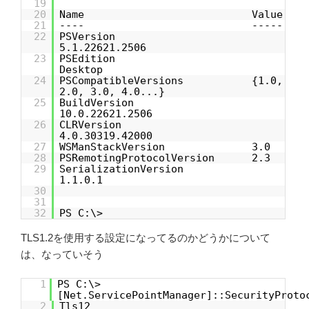
19
20
Name Value
21
---- -----
22
PSVersion
5.1.22621.2506
23
PSEdition
Desktop
24
PSCompatibleVersions {1.0,
2.0, 3.0, 4.0...}
25
BuildVersion
10.0.22621.2506
26
CLRVersion
4.0.30319.42000
27
WSManStackVersion 3.0
28
PSRemotingProtocolVersion 2.3
29
SerializationVersion
1.1.0.1
30
31
32
PS C:\>
TLS1.2を使用する設定になってるのかどうかについて
は、なっていそう
1
PS C:\>
[Net.ServicePointManager]::SecurityProto
2
Tls12